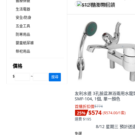
醫療保健
$12 酷澎幣回饋
生活電器
安全/防身
五金工具
防寒用品
嬰童紙尿褲
祭祀用品
價格
$
~
搜尋
友利水道 3孔臉盆淋浴兩用水龍
SMF-104, 1個, 單一顏色
首購折扣價
$774
$574
25
%
(
$574.00/1套
)
運費 $195
8/12 星期三
預計送
免運