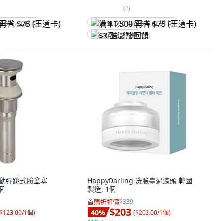
(
2
)
省 $75 (王道卡)
满 $1,500 再省 $75 (王道卡)
$3 酷澎幣回饋
自動彈跳式臉盆塞
HappyDarling 洗臉臺過濾頭 韓國
1個
製造, 1個
首購折扣價
$339
$203
40
%
$123.00/1個
)
(
$203.00/1個
)