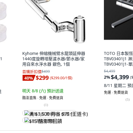
Kyhome 伸縮機械臂水龍頭延伸器
TOTO 日本製
1
1440度旋轉增壓濾水器/節水器/家
TBV03401J1 
用自來水淨水器 銀色, 1個
TBV03401J
$4,499
首購折扣價
$499
$4,399
$299
2
%
(
40
%
(
$299.00/1個
)
8/11 星期二
預
明天 8/8 (六)
預計送達
達
免運 ∙ 免費退貨
酷澎直售 ∙ 免運 ∙ 免費退貨
(
5
)
(
1
)
满 $1,500 再省 $75 (王道卡)
$15 酷澎幣回饋