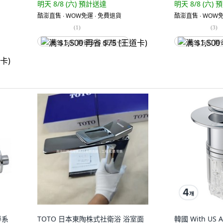
明天 8/8 (六)
預計送達
明天 8/8 (六)
預
酷澎直售 ∙ WOW免運 ∙ 免費退貨
酷澎直售 ∙ WOW免
(
1
)
(
3
)
满 $1,500 再省 $75 (王道卡)
满 $1,500 再
棒系
TOTO 日本東陶株式社衛浴 浴室面
韓國 With US 