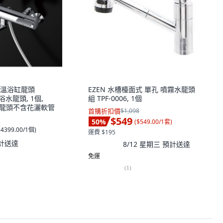
恆溫浴缸龍頭
EZEN 水槽檯面式 單孔 噴霧水龍頭
淋浴水龍頭, 1個,
組 TPF-0006, 1個
1-單龍頭不含花灑軟管
首購折扣價
$1,098
$549
50
%
(
$549.00/1套
)
$4399.00/1個
)
運費 $195
計送達
8/12 星期三
預計送達
免運
(
1
)