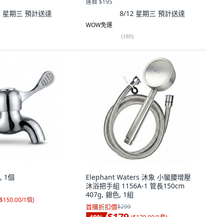
運費 $195
12 星期三
預計送達
8/12 星期三
預計送達
WOW免運
(
189
)
 1個
Elephant Waters 沐象 小蠻腰增壓
沐浴把手組 1156A-1 管長150cm
407g, 銀色, 1組
$150.00/1個
)
首購折扣價
$299
$179