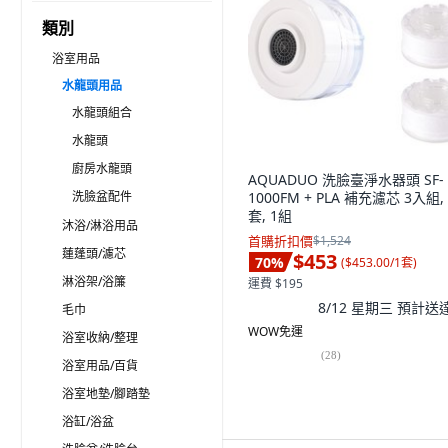
類別
浴室用品
水龍頭用品
水龍頭組合
水龍頭
廚房水龍頭
AQUADUO 洗臉臺淨水器頭 SF-
洗臉盆配件
1000FM + PLA 補充濾芯 3入組, 
套, 1組
沐浴/淋浴用品
首購折扣價
$1,524
蓮蓬頭/濾芯
$453
70
%
(
$453.00/1套
)
淋浴架/浴簾
運費 $195
8/12 星期三
預計送
毛巾
WOW免運
浴室收納/整理
(
28
)
浴室用品/百貨
浴室地墊/腳踏墊
浴缸/浴盆