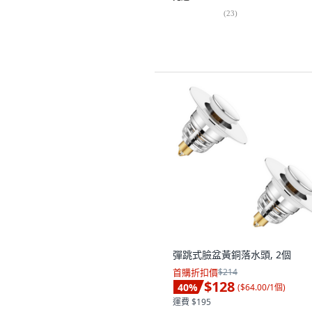
(
23
)
彈跳式臉盆黃銅落水頭, 2個
首購折扣價
$214
$128
40
%
(
$64.00/1個
)
運費 $195