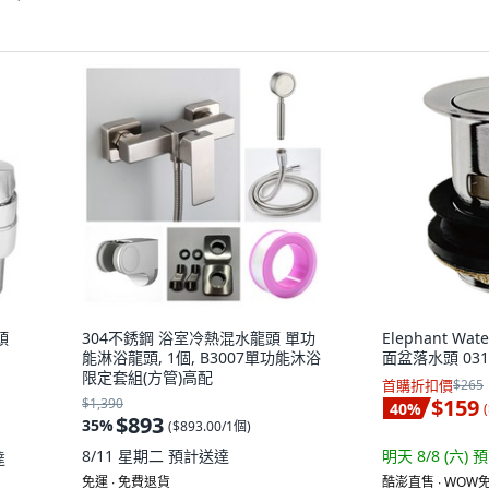
頭
304不銹鋼 浴室冷熱混水龍頭 單功
Elephant W
能淋浴龍頭, 1個, B3007單功能沐浴
面盆落水頭 0315
限定套組(方管)高配
首購折扣價
$265
$159
$1,390
40
%
(
$893
35
%
(
$893.00/1個
)
8/11 星期二
預計送達
明天 8/8 (六)
預
達
免運 ∙ 免費退貨
酷澎直售 ∙ WOW免