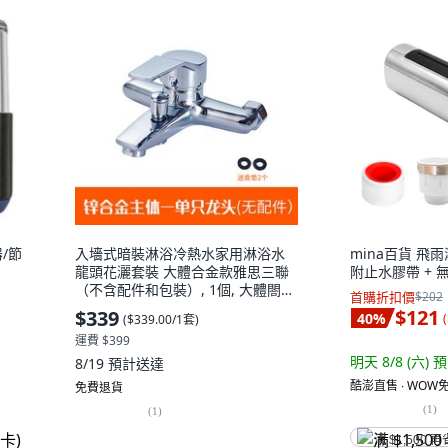
/節
入墻式暗裝淋浴冷熱水家用淋浴水
mina百貨 飛
龍頭花灑套裝 大體合金款雅思三聯
附止水膠帶 + 
（不含配件和包裝）, 1個, 大體閤金
首購折扣價
$202
款雅思三聯（不含配件和包裝）
$121
$339
40
%
(
(
$339.00/1套
)
運費 $399
明天 8/8 (六)
預
8/19
預計送達
酷澎直售 ∙ WOW免
免費退貨
(
1
)
(
1
)
满 $1,500 再