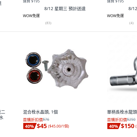
運費 $195
運費 $195
達
8/12 星期三
預計送達
8/
WOW免運
WOW免運
(
83
)
(
4
)
截二
混合栓水晶頭, 1個
單柄長栓水龍頭,
水
首購折扣價
$76
首購折扣價
$250
$45
$150
40
%
40
%
(
$45.00/1個
)
(