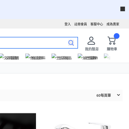
登入
註冊會員
客服中心
成為賣家
我的酷澎
購物車
文具圖書
食品飲料
生活用品
女性服飾
運動戶外
60
每頁筆