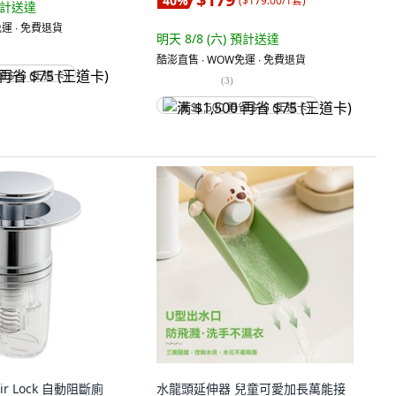
40
%
(
$179.00/1套
)
計送達
運 ∙ 免費退貨
明天 8/8 (六)
預計送達
酷澎直售 ∙ WOW免運 ∙ 免費退貨
省 $75 (王道卡)
(
3
)
满 $1,500 再省 $75 (王道卡)
Air Lock 自動阻斷廁
水龍頭延伸器 兒童可愛加長萬能接