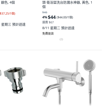
銀色, 4個
頭 衛浴盥洗台防濺水神器, 黃色, 1
個
$46
$37.25/1個
)
$44
4
%
(
$44.00/1個
)
運費 $67
12 星期三
預計送達
8/11 星期二
預計送達
免費退貨
(
2
)