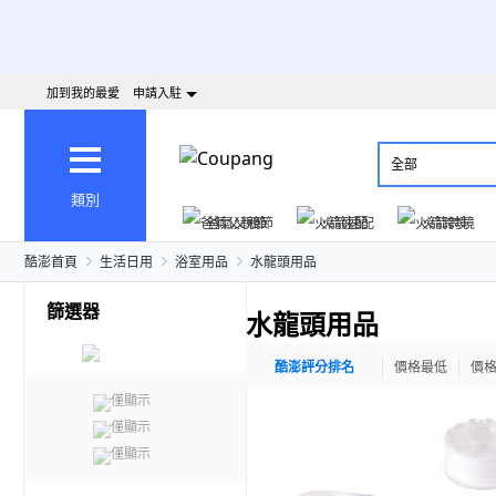
加到我的最愛
申請入駐
全部
類別
爸氣父親節
火箭速配
火箭跨境
酷澎首頁
生活日用
浴室用品
水龍頭用品
篩選器
水龍頭用品
酷澎評分排名
價格最低
價
僅顯示
僅顯示
僅顯示