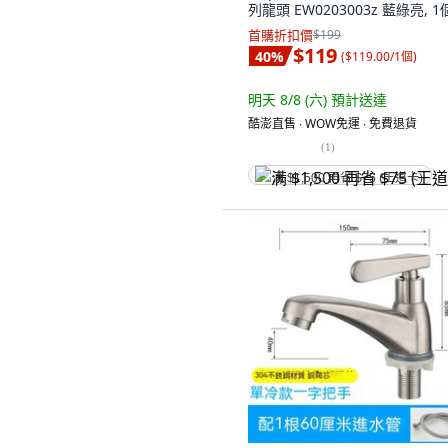
列龍頭 EW0203003z 藍綠亮, 1
首購折扣價
$199
$119
40
%
(
$119.00/1個
)
明天 8/8 (六)
預計送達
酷澎直售 ∙ WOW免運 ∙ 免費退貨
(
1
)
满 $1,500 再省 $75 (王道卡)