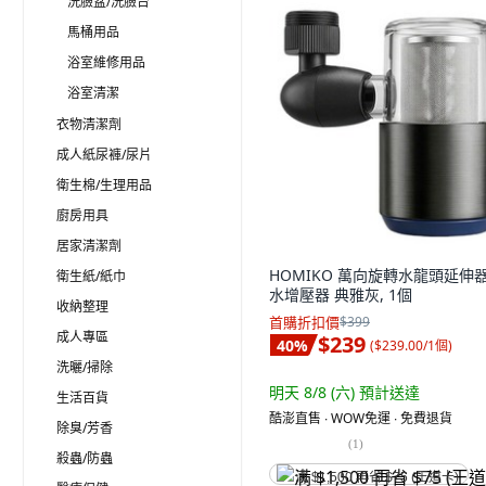
洗臉盆/洗臉台
馬桶用品
浴室維修用品
浴室清潔
衣物清潔劑
成人紙尿褲/尿片
衛生棉/生理用品
廚房用具
居家清潔劑
HOMIKO 萬向旋轉水龍頭延伸器
衛生紙/紙巾
水增壓器 典雅灰, 1個
收納整理
首購折扣價
$399
成人專區
$239
40
%
(
$239.00/1個
)
洗曬/掃除
明天 8/8 (六)
預計送達
生活百貨
酷澎直售 ∙ WOW免運 ∙ 免費退貨
除臭/芳香
(
1
)
殺蟲/防蟲
满 $1,500 再省 $75 (王道卡)