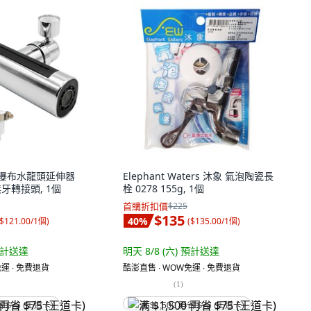
雨瀑布水龍頭延伸器
Elephant Waters 沐象 氣泡陶瓷長
無牙轉接頭, 1個
栓 0278 155g, 1個
首購折扣價
$225
$135
40
%
$121.00/1個
)
(
$135.00/1個
)
計送達
明天 8/8 (六)
預計送達
運 ∙ 免費退貨
酷澎直售 ∙ WOW免運 ∙ 免費退貨
(
1
)
省 $75 (王道卡)
满 $1,500 再省 $75 (王道卡)