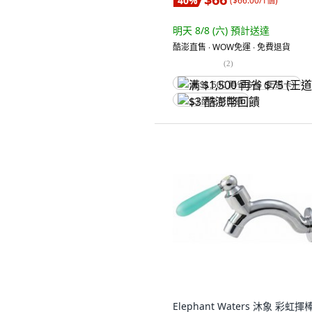
40
%
(
$66.00/1個
)
明天 8/8 (六)
預計送達
酷澎直售 ∙ WOW免運 ∙ 免費退貨
(
2
)
满 $1,500 再省 $75 (王道卡)
$3 酷澎幣回饋
Elephant Waters 沐象 彩虹揮