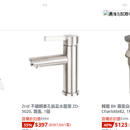
(
1
)
(
1
)
满 $1,500 再
Zrid 不鏽鋼單孔臉盆水龍頭 ZD-
韓國 BK 霧面
5020, 霧面, 1個
Charlotte82, 
首購折扣價
$884
首購折扣價
$206
$397
$123
55
%
40
%
(
$397.00/1套
)
(