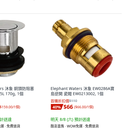
aters 沐象 銅頭防阻塞
Elephant Waters 沐象 EW0286A寶
L 170g, 1個
島逆開 瓷閥 EW0213002, 1個
首購折扣價
$110
$66
40
%
$159.00/1個
)
(
$66.00/1個
)
計送達
明天 8/8 (六)
預計送達
運 ∙ 免費退貨
酷澎直售 ∙ WOW免運 ∙ 免費退貨