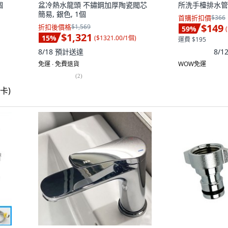
個
盆冷熱水龍頭 不鏽鋼加厚陶瓷閥芯
所洗手檯排水管 
簡易, 銀色, 1個
首購折扣價
$366
$149
折扣後價格
$1,569
59
%
(
$1,321
15
%
(
$1321.00/1個
)
運費 $195
8/
8/18
預計送達
免運 ∙ 免費退貨
WOW免運
(
2
)