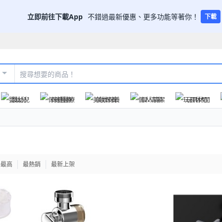
立即前往下載App
不錯過最新優惠、更多功能等著你！
下載
嬰幼兒
保健醫療
美妝保養
個人清潔
玩具休閒
格最高
最熱銷
最新上架