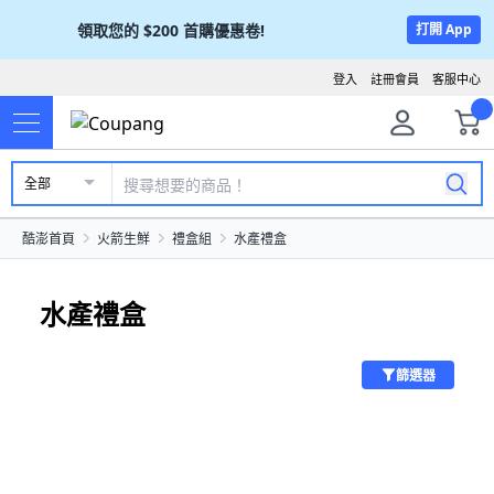
領取您的
$200
首購優惠卷!
打開 App
登入
註冊會員
客服中心
全部
酷澎首頁
火箭生鮮
禮盒組
水產禮盒
水產禮盒
篩選器