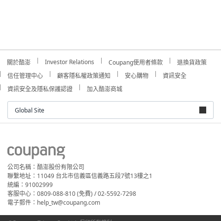
Investor Relations
關於酷澎
Coupang使用者條款
退換貨政策
信任管理中心
顧客隱私權政策通知
安心購物
資訊安全
資訊安全及隱私保護認證
加入酷澎商城
Global Site
公司名稱：酷澎股份有限公司
聯繫地址：11049 台北市信義區信義路五段7號13樓之1
統編：91002999
客服中心：0809-088-810 (免費) / 02-5592-7298
電子郵件：help_tw@coupang.com