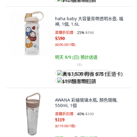
$12 酷澎幣回饋
haha baby 大容量背帶透明水壺, 福
神, 1個, 1.6L
首購折扣價
25
%
$790
$590
(
$590.00/1個
)
明天 8/9 (日)
預計送達
(
1
)
满 $1,500 再省 $75 (王道卡)
$19 酷澎幣回饋
AWANA 彩繪玻璃水瓶, 顏色隨機,
550ml, 1個
首購折扣價
40
%
$199
$119
(
$119.00/1個
)