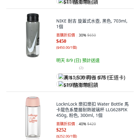
$11 酷澎幣回饋
NIKE 耐吉 旋蓋式水壺, 黑色, 703ml,
1個
首購折扣價
30
%
$650
$450
(
$450.00/1個
)
明天 8/9 (日)
預計送達
(
2
)
满 $1,500 再省 $75 (王道卡)
$19 酷澎幣回饋
LocknLock 樂扣樂扣 Water Bottle 馬
卡龍色系雙層耐熱玻璃杯 LLG628PIK
450g, 粉色, 300ml, 1個
首購折扣價
40
%
$420
$252
(
$252.00/1個
)