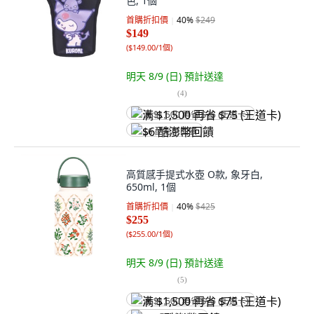
色, 1個
首購折扣價
40
%
$249
$149
(
$149.00/1個
)
明天 8/9 (日)
預計送達
(
4
)
满 $1,500 再省 $75 (王道卡)
$6 酷澎幣回饋
高質感手提式水壺 O款, 象牙白,
650ml, 1個
首購折扣價
40
%
$425
$255
(
$255.00/1個
)
明天 8/9 (日)
預計送達
(
5
)
满 $1,500 再省 $75 (王道卡)