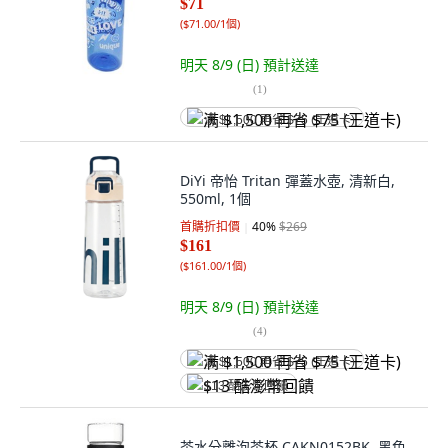
$71
(
$71.00/1個
)
明天 8/9 (日)
預計送達
(
1
)
满 $1,500 再省 $75 (王道卡)
DiYi 帝怡 Tritan 彈蓋水壺, 清新白,
550ml, 1個
首購折扣價
40
%
$269
$161
(
$161.00/1個
)
明天 8/9 (日)
預計送達
(
4
)
满 $1,500 再省 $75 (王道卡)
$13 酷澎幣回饋
茶水分離泡茶杯 CAKN0152BK, 黑色,