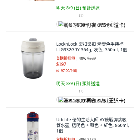
明天 8/9 (日)
預計送達
(
1
)
满 $1,500 再省 $75 (王道卡)
LocknLock 樂扣樂扣 漸變色手持杯
LLG932GRY 364g, 灰色, 350ml, 1個
首購折扣價
40
%
$329
$197
(
$197.00/1個
)
明天 8/9 (日)
預計送達
(
1
)
满 $1,500 再省 $75 (王道卡)
UdiLife 優的生活大師 AY競戰彈跳吸
管水壺, 透明色 + 藍色 + 紅色, 860ml,
1個
首購折扣價
40
%
$189