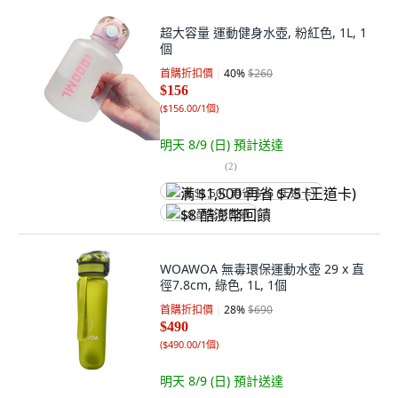
超大容量 運動健身水壺, 粉紅色, 1L, 1
個
首購折扣價
40
%
$260
$156
(
$156.00/1個
)
明天 8/9 (日)
預計送達
(
2
)
满 $1,500 再省 $75 (王道卡)
$8 酷澎幣回饋
WOAWOA 無毒環保運動水壺 29 x 直
徑7.8cm, 綠色, 1L, 1個
首購折扣價
28
%
$690
$490
(
$490.00/1個
)
明天 8/9 (日)
預計送達