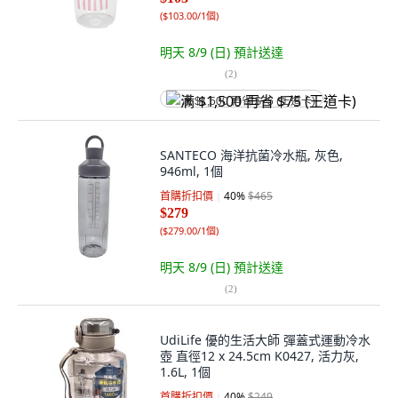
(
$103.00/1個
)
明天 8/9 (日)
預計送達
(
2
)
满 $1,500 再省 $75 (王道卡)
SANTECO 海洋抗菌冷水瓶, 灰色,
946ml, 1個
首購折扣價
40
%
$465
$279
(
$279.00/1個
)
明天 8/9 (日)
預計送達
(
2
)
UdiLife 優的生活大師 彈蓋式運動冷水
壺 直徑12 x 24.5cm K0427, 活力灰,
1.6L, 1個
首購折扣價
40
%
$249