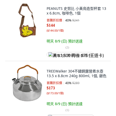
PEANUTS 史努比 小黃鳥造型杯套 13
x 6.8cm, 咖啡色, 1個
首購折扣價
40
%
$241
$144
(
$144.00/1個
)
明天 8/9 (日)
預計送達
(
2
)
满 $1,500 再省 $75 (王道卡)
TREEWalker 304不鏽鋼露營煮水壺
13.5 x 8.8cm 240g 800ml, 1個, 銀色
首購折扣價
40
%
$289
$173
(
$173.00/1個
)
明天 8/9 (日)
預計送達
(
1
)