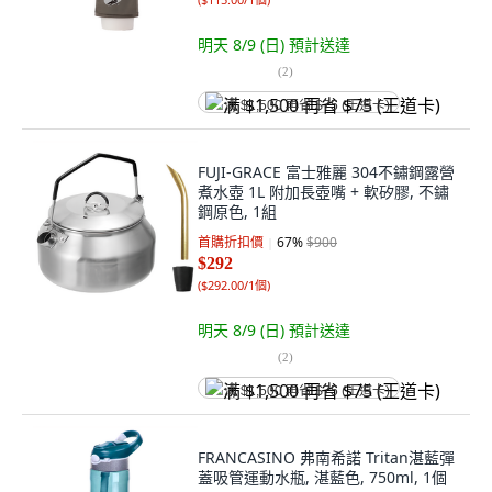
明天 8/9 (日)
預計送達
(
2
)
满 $1,500 再省 $75 (王道卡)
FUJI-GRACE 富士雅麗 304不鏽鋼露營
煮水壺 1L 附加長壺嘴 + 軟矽膠, 不鏽
鋼原色, 1組
首購折扣價
67
%
$900
$292
(
$292.00/1個
)
明天 8/9 (日)
預計送達
(
2
)
满 $1,500 再省 $75 (王道卡)
FRANCASINO 弗南希諾 Tritan湛藍彈
蓋吸管運動水瓶, 湛藍色, 750ml, 1個