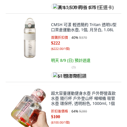
满 $1,500 再省 $75 (王道卡)
CMSH 可漾 輕透簡約 Tritan 透明U型
口茶倉運動水壺, 1個, 月牙白, 1.08L
首購折扣價
40
%
$370
$222
(
$222.00/1個
)
明天 8/9 (日)
預計送達
(
3
)
$1 酷澎幣回饋
超大容量運動健身水壺 戶外野營直飲
水壺 隨行杯 戶外登山杯 噸噸桶 吸管
水壺 環保杯, 透明粉色, 1000ml, 1個
折扣後價格
64
%
$280
$100
(
$100.00/1個
)