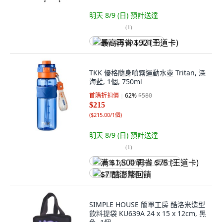
明天 8/9 (日)
預計送達
(
1
)
最高再省 $92 (王道卡)
TKK 優格隨身噴霧運動水壺 Tritan, 深
海藍, 1個, 750ml
首購折扣價
62
%
$580
$215
(
$215.00/1個
)
明天 8/9 (日)
預計送達
(
1
)
满 $1,500 再省 $75 (王道卡)
$7 酷澎幣回饋
SIMPLE HOUSE 簡單工房 酷洛米造型
飲料提袋 KU639A 24 x 15 x 12cm, 黑