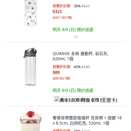
首購折扣價
38
%
$521
$321
(
$321.00/1個
)
明天 8/9 (日)
預計送達
(
3
)
QUANGE 全格 運動杯, 岩石灰,
620ml, 1個
首購折扣價
40
%
$149
$89
(
$89.00/1個
)
明天 8/9 (日)
預計送達
满 $1,500 再省 $75 (王道卡)
奢華背帶雙飲玻璃杯 含背帶 + 按鍵 18
x 8.5cm, 白拚紅色, 520ml, 1個