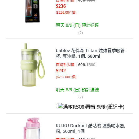
首購折扣價
40
%
$394
$236
(
$236.00/1個
)
明天 8/9 (日)
預計送達
(
2
)
bablov 花伴森 Tritan 炫炫夏季吸管
杯, 豆沙綠, 1個, 680ml
首購折扣價
60
%
$580
$232
(
$232.00/1個
)
明天 8/9 (日)
預計送達
(
2
)
满 $1,500 再省 $75 (王道卡)
KU.KU Duckbill 酷咕鴨 運動喝水壺,
粉, 500ml, 1個