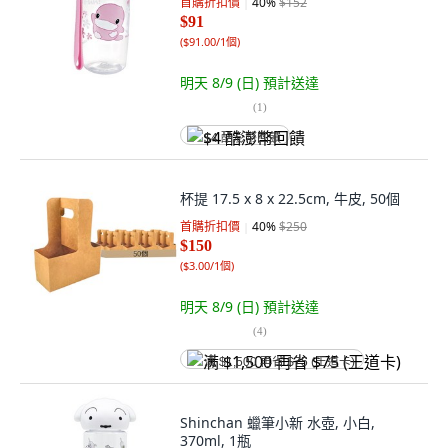
首購折扣價
40
%
$152
$91
(
$91.00/1個
)
明天 8/9 (日)
預計送達
(
1
)
$4 酷澎幣回饋
杯提 17.5 x 8 x 22.5cm, 牛皮, 50個
首購折扣價
40
%
$250
$150
(
$3.00/1個
)
明天 8/9 (日)
預計送達
(
4
)
满 $1,500 再省 $75 (王道卡)
Shinchan 蠟筆小新 水壺, 小白,
370ml, 1瓶