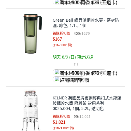
满 $1,500 再省 $75 (王道卡)
Green Bell 綠貝濾網冷水壺 - 密封防
漏, 綠色, 1.1L, 1個
首購折扣價
40
%
$279
$167
(
$167.00/1個
)
明天 8/9 (日)
預計送達
(
1
)
满 $1,500 再省 $75 (王道卡)
$7 酷澎幣回饋
KILNER 英國品牌復刻經典扣式水龍頭
玻璃冷水筒 附腳架 飲用系列
0025.004, 1個, 5.2L, 透明色
首購折扣價
9
%
$2,021
$1,821
(
$1821.00/1個
)