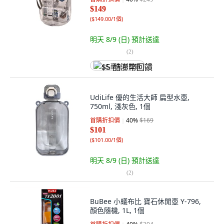
$149
(
$149.00/1個
)
明天 8/9 (日)
預計送達
(
2
)
$5 酷澎幣回饋
UdiLife 優的生活大師 扁型水壺,
750ml, 淺灰色, 1個
首購折扣價
40
%
$169
$101
(
$101.00/1個
)
明天 8/9 (日)
預計送達
(
2
)
BuBee 小蟻布比 寶石休閒壺 Y-796,
顏色隨機, 1L, 1個