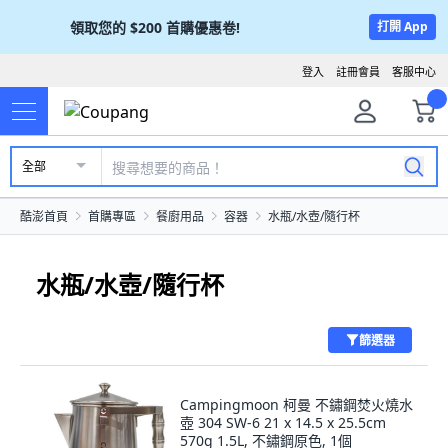
領取您的
$200
首購優惠卷!
打開 App
登入
註冊會員
客服中心
全部
酷澎首頁
首購專區
餐廚用品
容器
水瓶/水壺/隨行杯
水瓶/水壺/隨行杯
篩選器
Campingmoon 柯曼 不鏽鋼焚火燒水
壺 304 SW-6 21 x 14.5 x 25.5cm
570g 1.5L, 不鏽鋼原色, 1個