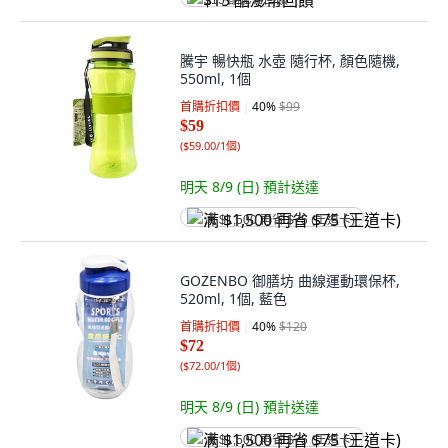
$15 酷澎幣回饋
騰宇 暢快瓶 水壺 隨行杯, 顏色隨機,
550ml, 1個
首購折扣價
40
%
$99
$59
(
$59.00/1個
)
明天 8/9 (日)
預計送達
满 $1,500 再省 $75 (王道卡)
GOZENBO 御膳坊 曲線運動環保杯,
520ml, 1個, 藍色
首購折扣價
40
%
$120
$72
(
$72.00/1個
)
明天 8/9 (日)
預計送達
满 $1,500 再省 $75 (王道卡)