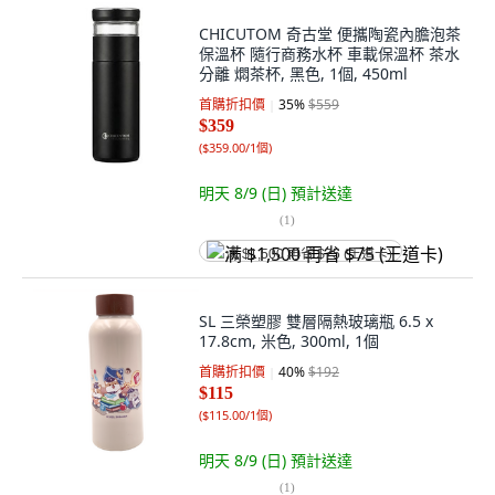
CHICUTOM 奇古堂 便攜陶瓷內膽泡茶
保溫杯 隨行商務水杯 車載保溫杯 茶水
分離 燜茶杯, 黑色, 1個, 450ml
首購折扣價
35
%
$559
$359
(
$359.00/1個
)
明天 8/9 (日)
預計送達
(
1
)
满 $1,500 再省 $75 (王道卡)
SL 三榮塑膠 雙層隔熱玻璃瓶 6.5 x
17.8cm, 米色, 300ml, 1個
首購折扣價
40
%
$192
$115
(
$115.00/1個
)
明天 8/9 (日)
預計送達
(
1
)