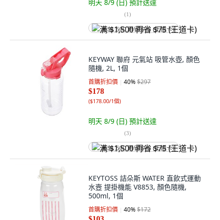
明天 8/9 (日)
預計送達
(
1
)
满 $1,500 再省 $75 (王道卡)
KEYWAY 聯府 元氣站 吸管水壺, 顏色
隨機, 2L, 1個
首購折扣價
40
%
$297
$178
(
$178.00/1個
)
明天 8/9 (日)
預計送達
(
3
)
满 $1,500 再省 $75 (王道卡)
KEYTOSS 詰朵斯 WATER 直飲式運動
水壼 提掛機能 V8853, 顏色隨機,
500ml, 1個
首購折扣價
40
%
$172
$103