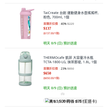
TaiCreate 台創 運動健身水壺搖搖杯,
粉色, 700ml, 1個
首購折扣價
40
%
$229
$137
(
$137.00/1個
)
明天 8/9 (日)
預計送達
THERMOcafe 凱菲 大容量冷水瓶
TCTA-1800-LG, 抹茶那堤, 1.8L, 1個
首購折扣價
23
%
$850
$650
(
$650.00/1個
)
明天 8/9 (日)
預計送達
(
5
)
满 $1,500 再省 $75 (王道卡)