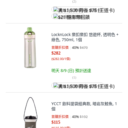
(
2
)
满 $1,500 再省 $75 (王道卡)
$21 酷澎幣回饋
LocknLock 樂扣樂扣 悠遊杯, 透明色 +
綠色, 750ml, 1個
首購折扣價
40
%
$470
$282
(
$282.00/1個
)
明天 8/9 (日)
預計送達
(
1
)
满 $1,500 再省 $75 (王道卡)
YCCT 飲料提袋經典款, 暗岩灰鯨魚, 1
個
首購折扣價
40
%
$192
$115
(
$115.00/1個
)