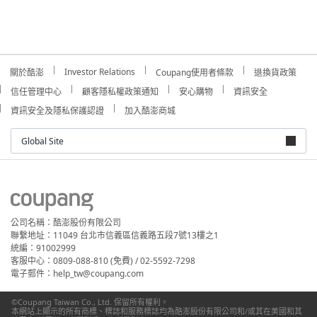
Investor Relations
關於酷澎
Coupang使用者條款
退換貨政策
信任管理中心
顧客隱私權政策通知
安心購物
資訊安全
資訊安全及隱私保護認證
加入酷澎商城
Global Site
公司名稱：酷澎股份有限公司
聯繫地址：11049 台北市信義區信義路五段7號13樓之1
統編：91002999
客服中心：0809-088-810 (免費) / 02-5592-7298
電子郵件：help_tw@coupang.com
©Coupang Taiwan Co., Ltd. 保留所有權利。
本網站上顯示的所有商標、標誌和服務標誌均為酷澎股份有限公司和/或其在美國和其