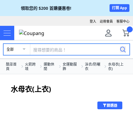
領取您的
$200
首購優惠卷!
打開 App
登入
註冊會員
客服中心
全部
酷澎首
火箭跨
運動休
女運動服
泳衣/防曬
水母衣(上
頁
境
閒
飾
衣
衣)
水母衣(上衣)
篩選器