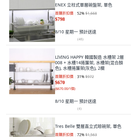
ENEX 立柱式單層碗盤架, 單色
首購折扣價
52
%
$1,668
$798
8/10 星期一
預計送達
(
48
)
LIVING HAPPY 韓國製造 水槽架 2層
008 + 水槽14捲簾架, 水槽架(混合顏
色), 水槽捲簾架(灰色), 2欄
首購折扣價
31
%
$972
$670
(
$670.00/1個
)
8/10 星期一
預計送達
(
4
)
Tres Belle 雙層直立式晾碗架, 單色
首購折扣價
72
%
$1,563