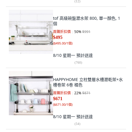
(
12
)
tof 高級碗盤瀝水架 800, 單一顏色, 1
個
首購折扣價
50
%
$991
$495
(
$495.00/1個
)
8/10 星期一
預計送達
(
760
)
HAPPYHOME 立柱雙層水槽瀝乾架+水
槽卷架 6卷 橘色
首購折扣價
22
%
$871
$671
(
$671.00/1個
)
8/10 星期一
預計送達
(
54
)