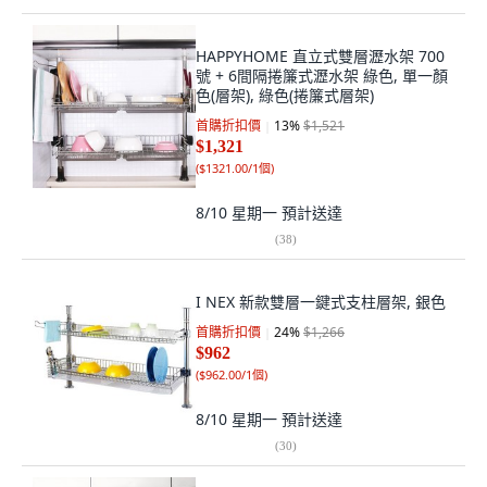
HAPPYHOME 直立式雙層瀝水架 700
號 + 6間隔捲簾式瀝水架 綠色, 單一顏
色(層架), 綠色(捲簾式層架)
首購折扣價
13
%
$1,521
$1,321
(
$1321.00/1個
)
8/10 星期一
預計送達
(
38
)
I NEX 新款雙層一鍵式支柱層架, 銀色
首購折扣價
24
%
$1,266
$962
(
$962.00/1個
)
8/10 星期一
預計送達
(
30
)