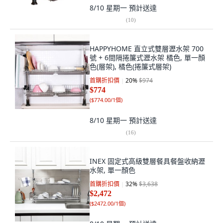
8/10 星期一
預計送達
(
10
)
HAPPYHOME 直立式雙層瀝水架 700
號 + 6間隔捲簾式瀝水架 橘色, 單一顏
色(層架), 橘色(捲簾式層架)
首購折扣價
20
%
$974
$774
(
$774.00/1個
)
8/10 星期一
預計送達
(
16
)
INEX 固定式高級雙層餐具餐盤收納瀝
水架, 單一顏色
首購折扣價
32
%
$3,638
$2,472
(
$2472.00/1個
)