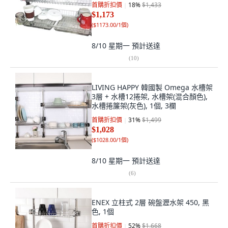
首購折扣價
18
%
$1,433
$1,173
(
$1173.00/1個
)
8/10 星期一
預計送達
(
10
)
LIVING HAPPY 韓國製 Omega 水槽架
3層 + 水槽12捲架, 水槽架(混合顏色),
水槽捲簾架(灰色), 1個, 3欄
首購折扣價
31
%
$1,499
$1,028
(
$1028.00/1個
)
8/10 星期一
預計送達
(
6
)
ENEX 立柱式 2層 碗盤瀝水架 450, 黑
色, 1個
首購折扣價
52
%
$1,668