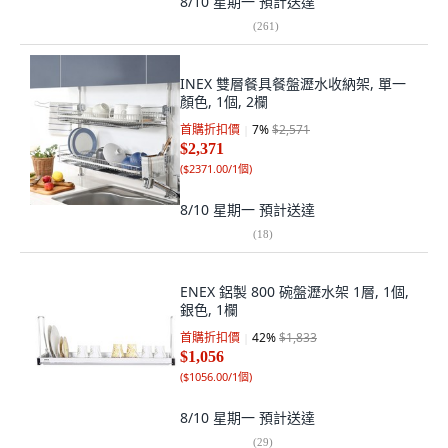
8/10 星期一
預計送達
(
261
)
INEX 雙層餐具餐盤瀝水收納架, 單一
顏色, 1個, 2欄
首購折扣價
7
%
$2,571
$2,371
(
$2371.00/1個
)
8/10 星期一
預計送達
(
18
)
ENEX 鋁製 800 碗盤瀝水架 1層, 1個,
銀色, 1欄
首購折扣價
42
%
$1,833
$1,056
(
$1056.00/1個
)
8/10 星期一
預計送達
(
29
)