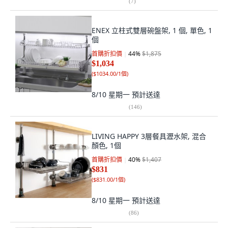
(
7
)
ENEX 立柱式雙層碗盤架, 1 個, 單色, 1
個
首購折扣價
44
%
$1,875
$1,034
(
$1034.00/1個
)
8/10 星期一
預計送達
(
146
)
LIVING HAPPY 3層餐具瀝水架, 混合
顏色, 1個
首購折扣價
40
%
$1,407
$831
(
$831.00/1個
)
8/10 星期一
預計送達
(
86
)