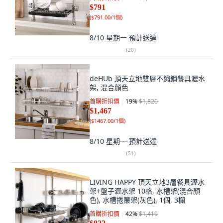
$791
(
$791.00/1個
)
8/10 星期一
預計送達
(
20
)
deHUb 頂天立地雙層不鏽鋼餐具瀝水
架, 混合顏色
首購折扣價
19
%
$1,820
$1,467
(
$1467.00/1個
)
8/10 星期一
預計送達
(
51
)
LIVING HAPPY 頂天立地3層餐具瀝水
架+盤子瀝水架 10格, 水槽架(混合顏
色), 水槽捲簾架(灰色), 1個, 3欄
首購折扣價
42
%
$1,419