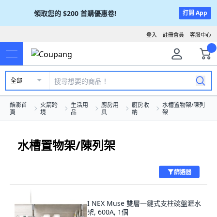
領取您的
$200
首購優惠卷!
打開 App
登入
註冊會員
客服中心
全部
酷澎首
火箭跨
生活用
廚房用
廚房收
水槽置物架/陳列
頁
境
品
具
納
架
水槽置物架/陳列架
篩選器
I NEX Muse 雙層一鍵式支柱碗盤瀝水
架, 600A, 1個