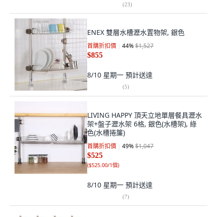
(
23
)
ENEX 雙層水槽瀝水置物架, 銀色
首購折扣價
44
%
$1,527
$855
8/10 星期一
預計送達
(
5
)
LIVING HAPPY 頂天立地單層餐具瀝水
架+盤子瀝水架 6格, 銀色(水槽架), 綠
色(水槽捲簾)
首購折扣價
49
%
$1,047
$525
(
$525.00/1個
)
8/10 星期一
預計送達
(
7
)