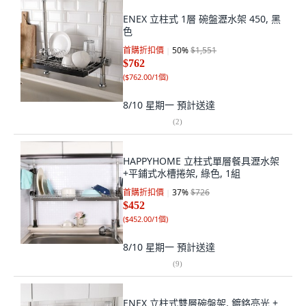
ENEX 立柱式 1層 碗盤瀝水架 450, 黑
色
首購折扣價
50
%
$1,551
$762
(
$762.00/1個
)
8/10 星期一
預計送達
(
2
)
HAPPYHOME 立柱式單層餐具瀝水架
+平鋪式水槽捲架, 綠色, 1組
首購折扣價
37
%
$726
$452
(
$452.00/1個
)
8/10 星期一
預計送達
(
9
)
ENEX 立柱式雙層碗盤架, 鍍鉻亮光 +