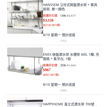
HANSSEM 立柱式碗盤瀝水架 + 餐具
掛架, 單一顏色
首購折扣價
14
%
$3,677
$3,126
(
$3126.00/1個
)
8/10 星期一
預計送達
(
141
)
ENEX 碗盤瀝水架 水槽架 600, 1欄, 亮
面鉻 + 象牙白, 1個
首購折扣價
35
%
$1,504
$967
(
$967.00/1個
)
8/10 星期一
預計送達
(
566
)
HAPPYHOME 直立式瀝水架 700號