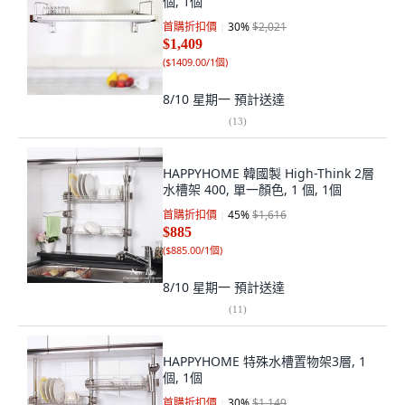
個, 1個
首購折扣價
30
%
$2,021
$1,409
(
$1409.00/1個
)
8/10 星期一
預計送達
(
13
)
HAPPYHOME 韓國製 High-Think 2層
水槽架 400, 單一顏色, 1 個, 1個
首購折扣價
45
%
$1,616
$885
(
$885.00/1個
)
8/10 星期一
預計送達
(
11
)
HAPPYHOME 特殊水槽置物架3層, 1
個, 1個
首購折扣價
30
%
$1,149