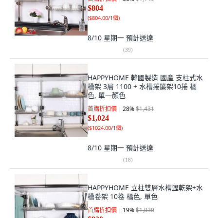
$804
(
$804.00/1個
)
8/10 星期一
預計送達
(
39
)
HAPPYHOME 韓國製造 國產 支柱式水
槽架 3層 1100 + 水槽捲簾架10捲 橘
色, 單一顏色
首購折扣價
28
%
$1,431
$1,024
(
$1024.00/1個
)
8/10 星期一
預計送達
(
18
)
HAPPYHOME 立柱雙層水槽瀝乾架+水
槽卷架 10卷 橘色, 單色
首購折扣價
19
%
$1,030