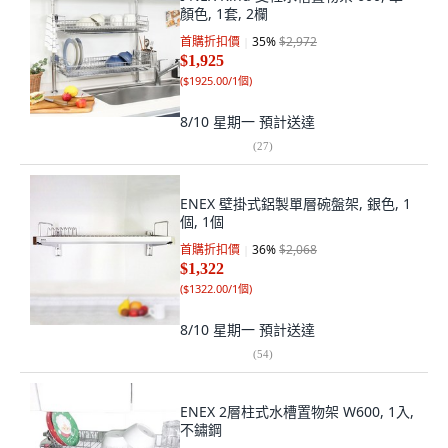
顏色, 1套, 2欄
首購折扣價
35
%
$2,972
$1,925
(
$1925.00/1個
)
8/10 星期一
預計送達
(
27
)
ENEX 壁掛式鋁製單層碗盤架, 銀色, 1
個, 1個
首購折扣價
36
%
$2,068
$1,322
(
$1322.00/1個
)
8/10 星期一
預計送達
(
54
)
ENEX 2層柱式水槽置物架 W600, 1入,
不鏽鋼