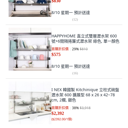
$830
8/10 星期一
預計送達
(
12
)
HAPPYHOME 直立式雙層瀝水架 600
號+6間隔捲簾式瀝水架 綠色, 單一顏色
首購折扣價
29
%
$810
$575
8/10 星期一
預計送達
(
16
)
I NEX 韓國製 Kitchinique 立柱式碗盤
瀝水架 600 擴展型 68 x 26 x 42~78
cm, 2欄, 銀色
首購折扣價
38
%
$3,918
$2,392
(
$2392.00/1個
)