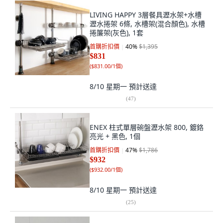
LIVING HAPPY 3層餐具瀝水架+水槽
瀝水捲架 6條, 水槽架(混合顏色), 水槽
捲簾架(灰色), 1套
首購折扣價
40
%
$1,395
$831
(
$831.00/1個
)
8/10 星期一
預計送達
(
47
)
ENEX 柱式單層碗盤瀝水架 800, 鍍鉻
亮光 + 黑色, 1個
首購折扣價
47
%
$1,786
$932
(
$932.00/1個
)
8/10 星期一
預計送達
(
25
)