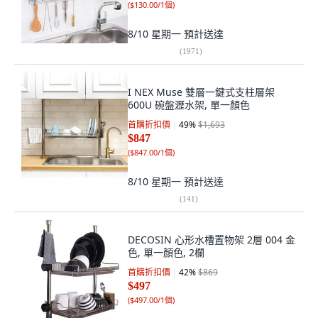
(
$130.00/1個
)
8/10 星期一
預計送達
(
1971
)
I NEX Muse 雙層一鍵式支柱層架
600U 碗盤瀝水架, 單一顏色
首購折扣價
49
%
$1,693
$847
(
$847.00/1個
)
8/10 星期一
預計送達
(
141
)
DECOSIN 心形水槽置物架 2層 004 金
色, 單一顏色, 2欄
首購折扣價
42
%
$869
$497
(
$497.00/1個
)