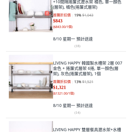
+10間隔捲簾式瀝水架 橘色, 單一顏色
(層架), 橘色(捲簾式層架)
首購折扣價
19
%
$1,043
$843
(
$843.00/1個
)
8/10 星期一
預計送達
(
18
)
LIVING HAPPY 韓國製水槽架 2層 007
金色 + 捲簾式層架 6捲, 單一顏色(層
架), 灰色(捲簾式層架), 1個
首購折扣價
13
%
$1,521
$1,321
(
$1321.00/1個
)
8/10 星期一
預計送達
(
14
)
LIVING HAPPY 雙層餐具瀝水架+水槽