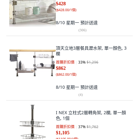
$428
(
$428.00/1個
)
8/10 星期一
預計送達
(
306
)
頂天立地3層餐具瀝水架, 單一顏色, 3
欄
首購折扣價
33
%
$1,296
$862
(
$862.00/1個
)
8/10 星期一
預計送達
(
4
)
I NEX 立柱式2層轉角架, 2欄, 單一顏
色, 1個
首購折扣價
37
%
$1,762
$1,105
(
$1105.00/1個
)