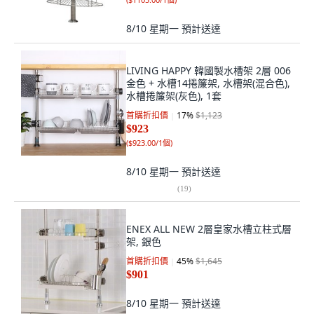
8/10 星期一
預計送達
LIVING HAPPY 韓國製水槽架 2層 006
金色 + 水槽14捲簾架, 水槽架(混合色),
水槽捲簾架(灰色), 1套
首購折扣價
17
%
$1,123
$923
(
$923.00/1個
)
8/10 星期一
預計送達
(
19
)
ENEX ALL NEW 2層皇家水槽立柱式層
架, 銀色
首購折扣價
45
%
$1,645
$901
8/10 星期一
預計送達