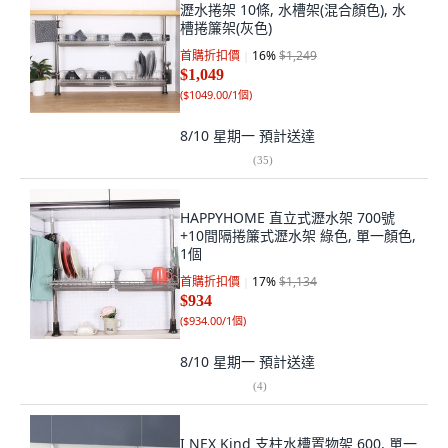
瀝水捲架 10條, 水槽架(混合顏色), 水
槽捲簾架(灰色)
首購折扣價
16
%
$1,249
$1,049
(
$1049.00/1個
)
8/10 星期一
預計送達
(
35
)
HAPPYHOME 直立式瀝水架 700號
+10間隔捲簾式瀝水架 綠色, 單一顏色,
1個
首購折扣價
17
%
$1,134
$934
(
$934.00/1個
)
8/10 星期一
預計送達
(
4
)
I NEX Kind 支柱水槽置物架 600, 單一