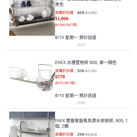
黑色
首購折扣價
46
%
$1,992
$1,066
(
$1066.00/1個
)
8/10 星期一
預計送達
(
122
)
ENEX 水槽置物架 800, 單一顏色
首購折扣價
50
%
$1,151
$570
(
$570.00/1個
)
8/10 星期一
預計送達
(
318
)
INEX 雙層餐盤餐具瀝水收納架, 600, 1
個, 2欄
首購折扣價
29
%
$3,628