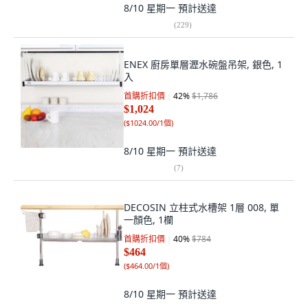
8/10 星期一
預計送達
(
229
)
ENEX 廚房單層瀝水碗盤吊架, 銀色, 1
入
首購折扣價
42
%
$1,786
$1,024
(
$1024.00/1個
)
8/10 星期一
預計送達
(
7
)
DECOSIN 立柱式水槽架 1層 008, 單
一顏色, 1欄
首購折扣價
40
%
$784
$464
(
$464.00/1個
)
8/10 星期一
預計送達