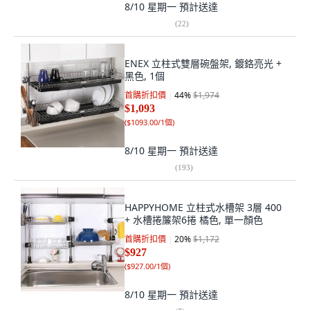
8/10 星期一
預計送達
(
22
)
ENEX 立柱式雙層碗盤架, 鍍鉻亮光 +
黑色, 1個
首購折扣價
44
%
$1,974
$1,093
(
$1093.00/1個
)
8/10 星期一
預計送達
(
193
)
HAPPYHOME 立柱式水槽架 3層 400
+ 水槽捲簾架6捲 橘色, 單一顏色
首購折扣價
20
%
$1,172
$927
(
$927.00/1個
)
8/10 星期一
預計送達