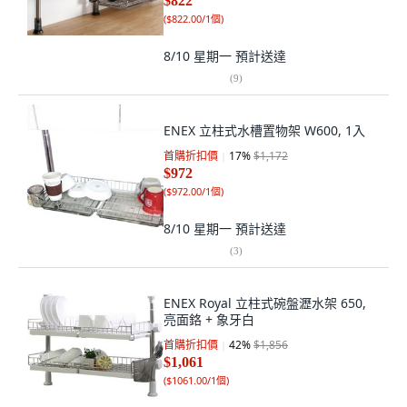
$822
(
$822.00/1個
)
8/10 星期一
預計送達
(
9
)
ENEX 立柱式水槽置物架 W600, 1入
首購折扣價
17
%
$1,172
$972
(
$972.00/1個
)
8/10 星期一
預計送達
(
3
)
ENEX Royal 立柱式碗盤瀝水架 650,
亮面鉻 + 象牙白
首購折扣價
42
%
$1,856
$1,061
(
$1061.00/1個
)