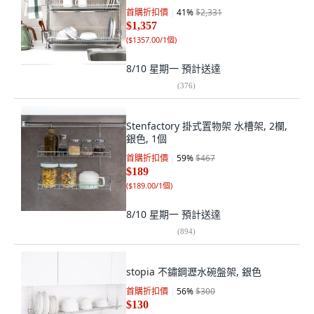
首購折扣價
41
%
$2,331
$1,357
(
$1357.00/1個
)
8/10 星期一
預計送達
(
376
)
Stenfactory 掛式置物架 水槽架, 2欄,
銀色, 1個
首購折扣價
59
%
$467
$189
(
$189.00/1個
)
8/10 星期一
預計送達
(
894
)
stopia 不鏽鋼瀝水碗盤架, 銀色
首購折扣價
56
%
$300
$130