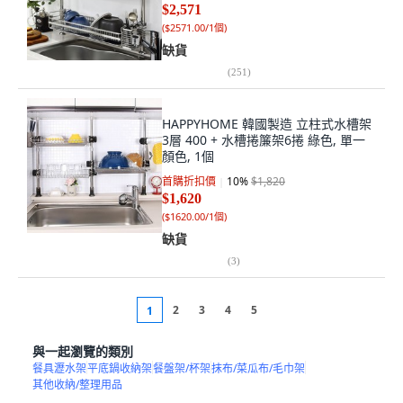
$2,571
(
$2571.00/1個
)
缺貨
(
251
)
HAPPYHOME 韓國製造 立柱式水槽架
3層 400 + 水槽捲簾架6捲 綠色, 單一
顏色, 1個
首購折扣價
10
%
$1,820
$1,620
(
$1620.00/1個
)
缺貨
(
3
)
2
3
4
5
1
與一起瀏覽的類別
餐具瀝水架
平底鍋收納架
餐盤架/杯架
抹布/菜瓜布/毛巾架
其他收納/整理用品