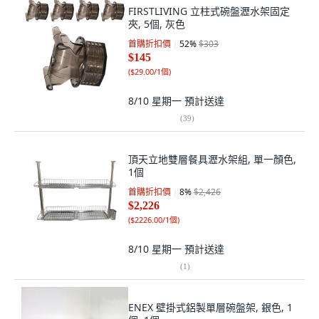
FIRSTLIVING 立柱式碗盤瀝水架固定
夾, 5個, 灰色
首購折扣價
52
%
$303
$145
(
$29.00/1個
)
8/10 星期一
預計送達
(
39
)
頂天立地雙層餐具瀝水架組, 單一顏色,
1個
首購折扣價
8
%
$2,426
$2,226
(
$2226.00/1個
)
8/10 星期一
預計送達
(
1
)
ENEX 壁掛式鋁製單層碗盤架, 銀色, 1