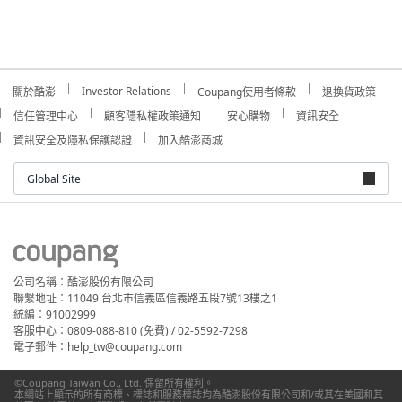
Investor Relations
關於酷澎
Coupang使用者條款
退換貨政策
信任管理中心
顧客隱私權政策通知
安心購物
資訊安全
資訊安全及隱私保護認證
加入酷澎商城
Global Site
公司名稱：酷澎股份有限公司
聯繫地址：11049 台北市信義區信義路五段7號13樓之1
統編：91002999
客服中心：0809-088-810 (免費) / 02-5592-7298
電子郵件：help_tw@coupang.com
©Coupang Taiwan Co., Ltd. 保留所有權利。
本網站上顯示的所有商標、標誌和服務標誌均為酷澎股份有限公司和/或其在美國和其