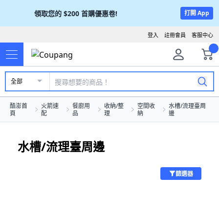
領取您的
$200
首購優惠卷!
打開 App
登入
註冊會員
客服中心
全部
酷澎首
火箭速
餐廚用
收納/整
空間收
水槽/流理臺周
頁
配
品
理
納
邊
水槽/流理臺周邊
篩選器