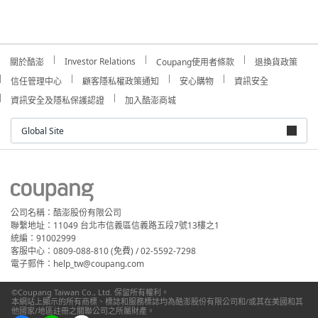
Investor Relations
關於酷澎
Coupang使用者條款
退換貨政策
信任管理中心
顧客隱私權政策通知
安心購物
資訊安全
資訊安全及隱私保護認證
加入酷澎商城
Global Site
公司名稱：酷澎股份有限公司
聯繫地址：11049 台北市信義區信義路五段7號13樓之1
統編：91002999
客服中心：0809-088-810 (免費) / 02-5592-7298
電子郵件：help_tw@coupang.com
©Coupang Taiwan Co., Ltd. 保留所有權利。
本網站上顯示的所有商標、標誌和服務標誌均為酷澎股份有限公司和/或其在美國和其
他國家/地區註冊之關聯公司之所屬財產。