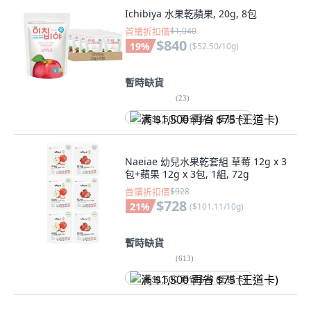
Ichibiya 水果乾蘋果, 20g, 8包
首購折扣價
$1,040
$840
19
%
(
$52.50/10g
)
暫時缺貨
(
23
)
满 $1,500 再省 $75 (王道卡)
Naeiae 幼兒水果乾套組 草莓 12g x 3
包+蘋果 12g x 3包, 1組, 72g
首購折扣價
$928
$728
21
%
(
$101.11/10g
)
暫時缺貨
(
613
)
满 $1,500 再省 $75 (王道卡)