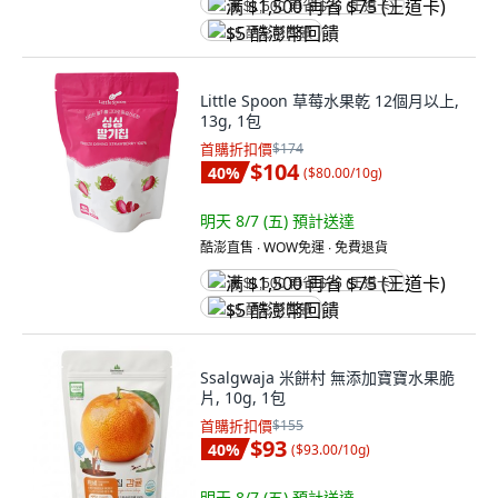
满 $1,500 再省 $75 (王道卡)
$5 酷澎幣回饋
Little Spoon 草莓水果乾 12個月以上,
13g, 1包
首購折扣價
$174
$104
40
%
(
$80.00/10g
)
明天 8/7 (五)
預計送達
酷澎直售 ∙ WOW免運 ∙ 免費退貨
满 $1,500 再省 $75 (王道卡)
$5 酷澎幣回饋
Ssalgwaja 米餅村 無添加寶寶水果脆
片, 10g, 1包
首購折扣價
$155
$93
40
%
(
$93.00/10g
)
明天 8/7 (五)
預計送達