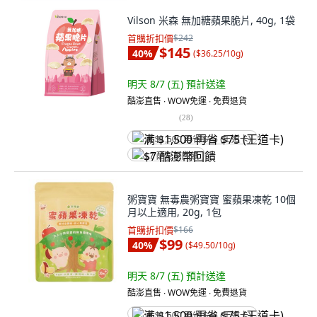
Vilson 米森 無加糖蘋果脆片, 40g, 1袋
首購折扣價
$242
$145
40
%
(
$36.25/10g
)
明天 8/7 (五)
預計送達
酷澎直售 ∙ WOW免運 ∙ 免費退貨
(
28
)
满 $1,500 再省 $75 (王道卡)
$7 酷澎幣回饋
粥寶寶 無毒農粥寶寶 蜜蘋果凍乾 10個
月以上適用, 20g, 1包
首購折扣價
$166
$99
40
%
(
$49.50/10g
)
明天 8/7 (五)
預計送達
酷澎直售 ∙ WOW免運 ∙ 免費退貨
满 $1,500 再省 $75 (王道卡)