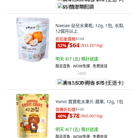
$5 酷澎幣回饋
Naeiae 幼兒水果乾, 12g, 1包, 水梨,
12個月以上
折扣後價格
$134
$64
52
%
(
$53.33/10g
)
明天 8/7 (五)
預計送達
酷澎直售 ∙ WOW免運 ∙ 免費退貨
(
420
)
满 $1,500 再省 $75 (王道卡)
Yomit 寶寶乾水果片 蘋果, 12g, 1包
首購折扣價
$130
$78
40
%
(
$65.00/10g
)
明天 8/7 (五)
預計送達
酷澎直售 ∙ WOW免運 ∙ 免費退貨