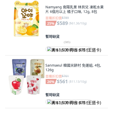
Namyang 南陽乳業 林貝兒 凍乾水果
片 6個月以上 橘子口味, 12g, 8包
首購折扣價
$789
$589
25
%
(
$61.36/10g
)
暫時缺貨
(
585
)
满 $1,500 再省 $75 (王道卡)
Sanmaeul 韓國米餅村 免運組, 4包,
126g
首購折扣價
$761
$561
26
%
(
$11.13/10g
)
暫時缺貨
满 $1,500 再省 $75 (王道卡)