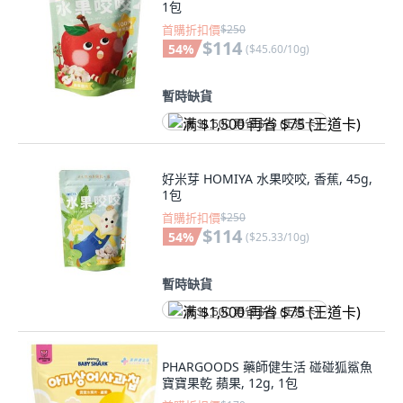
1包
首購折扣價
$250
$114
54
%
(
$45.60/10g
)
暫時缺貨
满 $1,500 再省 $75 (王道卡)
好米芽 HOMIYA 水果咬咬, 香蕉, 45g,
1包
首購折扣價
$250
$114
54
%
(
$25.33/10g
)
暫時缺貨
满 $1,500 再省 $75 (王道卡)
PHARGOODS 藥師健生活 碰碰狐鯊魚
寶寶果乾 蘋果, 12g, 1包