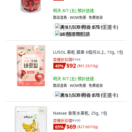
明天 8/7 (五)
預計送達
酷澎直售 ∙ WOW免運 ∙ 免費退貨
满 $1,500 再省 $75 (王道卡)
$8 酷澎幣回饋
LUSOL 果乾 蘋果 6個月以上, 15g, 1包
首購折扣價
$154
$92
40
%
(
$61.33/10g
)
明天 8/7 (五)
預計送達
酷澎直售 ∙ WOW免運 ∙ 免費退貨
满 $1,500 再省 $75 (王道卡)
Naeiae 香蕉水果乾, 25g, 1包
首購折扣價
$199
$69
65
%
(
$27.60/10g
)