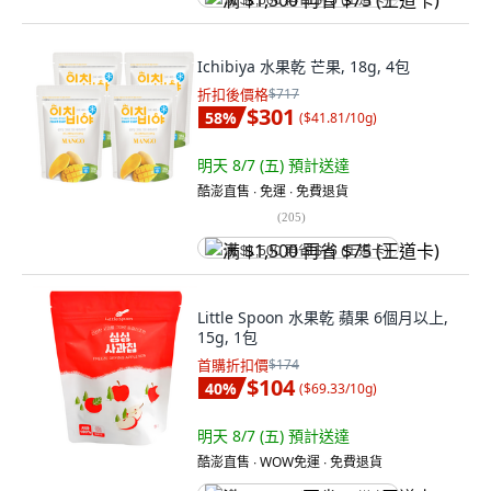
满 $1,500 再省 $75 (王道卡)
Ichibiya 水果乾 芒果, 18g, 4包
折扣後價格
$717
$301
58
%
(
$41.81/10g
)
明天 8/7 (五)
預計送達
酷澎直售 ∙ 免運 ∙ 免費退貨
(
205
)
满 $1,500 再省 $75 (王道卡)
Little Spoon 水果乾 蘋果 6個月以上,
15g, 1包
首購折扣價
$174
$104
40
%
(
$69.33/10g
)
明天 8/7 (五)
預計送達
酷澎直售 ∙ WOW免運 ∙ 免費退貨