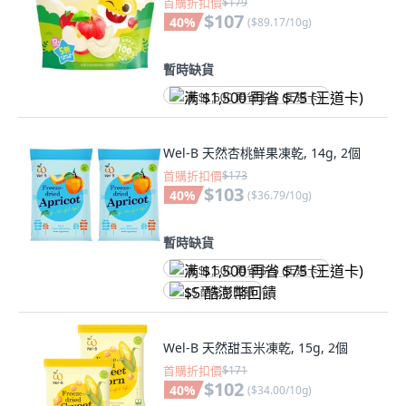
首購折扣價
$179
$107
40
%
(
$89.17/10g
)
暫時缺貨
满 $1,500 再省 $75 (王道卡)
Wel-B 天然杏桃鮮果凍乾, 14g, 2個
首購折扣價
$173
$103
40
%
(
$36.79/10g
)
暫時缺貨
满 $1,500 再省 $75 (王道卡)
$5 酷澎幣回饋
Wel-B 天然甜玉米凍乾, 15g, 2個
首購折扣價
$171
$102
40
%
(
$34.00/10g
)