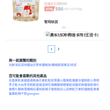
首購折扣價
$200
$86
57
%
(
$71.67/10g
)
暫時缺貨
(
1
)
满 $1,500 再省 $75 (王道卡)
2
1
與一起瀏覽的類別
米餅
海苔
其他嬰幼兒零食
優格球/優格餅
蔬果泥/肉泥
您可能會喜歡的其他產品
百香果乾
泰國還魂梅
無花果乾
乾貨
黑棗
火龍果乾
榴蓮
水蜜桃乾
小青柑
李子乾
大仙李
杏桃乾
乾燥洛神花
辣橄欖
柳橙果乾
烏龍茶梅
葡萄乾
梅片
香橙片
酸梅
黑糖梅
紅棗核桃
梅子葡萄乾
紅心芭樂乾
芒果籽
龍眼乾
果果
蜜棗乾
梅干菜
gomgom