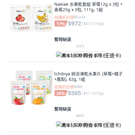
Naeiae 水果乾套組 草莓12g x 3包 +
香蕉25g x 3包, 111g, 1組
首購折扣價
$1,172
$972
17
%
(
$87.57/10g
)
暫時缺貨
(
157
)
满 $1,500 再省 $75 (王道卡)
Ichibiya 綜合凍乾水果片 (草莓+橘子
+鳳梨), 62g, 1組
首購折扣價
$765
$565
26
%
(
$91.13/10g
)
暫時缺貨
(
667
)
满 $1,500 再省 $75 (王道卡)