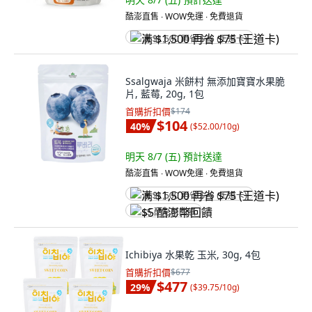
酷澎直售 ∙ WOW免運 ∙ 免費退貨
满 $1,500 再省 $75 (王道卡)
Ssalgwaja 米餅村 無添加寶寶水果脆
片, 藍莓, 20g, 1包
首購折扣價
$174
$104
40
%
(
$52.00/10g
)
明天 8/7 (五)
預計送達
酷澎直售 ∙ WOW免運 ∙ 免費退貨
满 $1,500 再省 $75 (王道卡)
$5 酷澎幣回饋
Ichibiya 水果乾 玉米, 30g, 4包
首購折扣價
$677
$477
29
%
(
$39.75/10g
)