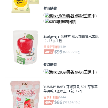
暫時缺貨
满 $1,500 再省 $75 (王道卡)
$10 酷澎幣回饋
Ssalgwaja 米餅村 無添加寶寶水果脆
片, 15g, 1包
首購折扣價
$159
$95
40
%
(
$63.33/10g
)
暫時缺貨
满 $1,500 再省 $75 (王道卡)
YUMMY BABY 芽米寶貝 S01 芽米草
莓凍乾 1歲以上, 1包, 12g
首購折扣價
$144
$86
40
%
(
$71.67/10g
)