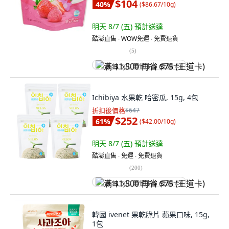
$104
40
%
(
$86.67/10g
)
明天 8/7 (五)
預計送達
酷澎直售 ∙ WOW免運 ∙ 免費退貨
(
5
)
满 $1,500 再省 $75 (王道卡)
Ichibiya 水果乾 哈密瓜, 15g, 4包
折扣後價格
$647
$252
61
%
(
$42.00/10g
)
明天 8/7 (五)
預計送達
酷澎直售 ∙ 免運 ∙ 免費退貨
(
200
)
满 $1,500 再省 $75 (王道卡)
韓國 ivenet 果乾脆片 蘋果口味, 15g,
1包