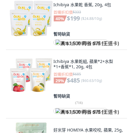
Ichibiya 水果乾 香蕉, 20g, 4包
首購折扣價
$333
$199
40
%
(
$24.88/10g
)
暫時缺貨
满 $1,500 再省 $75 (王道卡)
Ichibiya 水果乾組, 蘋果*2+水梨
*1+香蕉*1, 20g, 4包
首購折扣價
$685
$485
29
%
(
$60.63/10g
)
暫時缺貨
(
716
)
满 $1,500 再省 $75 (王道卡)
好米芽 HOMIYA 水果咬咬, 蘋果, 25g,