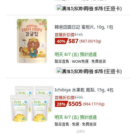
满 $1,500 再省 $75 (王道卡)
韓爸田園日記 蜜柑片, 10g, 1包
首購折扣價
$145
$87
40
%
(
$87.00/10g
)
明天 8/7 (五)
預計送達
酷澎直售 ∙ WOW免運 ∙ 免費退貨
满 $1,500 再省 $75 (王道卡)
Ichibiya 水果乾 鳳梨, 15g, 4包
首購折扣價
$705
$505
28
%
(
$84.17/10g
)
明天 8/7 (五)
預計送達
酷澎直售 ∙ 免運 ∙ 免費退貨
(
197
)