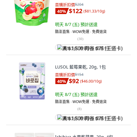
首購折扣價
$204
$122
40
%
(
$81.33/10g
)
明天 8/7 (五)
預計送達
酷澎直售 ∙ WOW免運 ∙ 免費退貨
(
30
)
满 $1,500 再省 $75 (王道卡)
LUSOL 藍莓果乾, 20g, 1包
首購折扣價
$154
$92
40
%
(
$46.00/10g
)
明天 8/7 (五)
預計送達
酷澎直售 ∙ WOW免運 ∙ 免費退貨
(
8
)
满 $1,500 再省 $75 (王道卡)
Ichibiya 水果乾蘋果, 20g, 4包