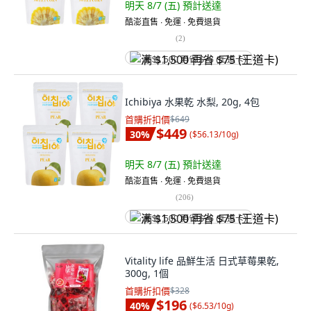
明天 8/7 (五)
預計送達
酷澎直售 ∙ 免運 ∙ 免費退貨
(
2
)
满 $1,500 再省 $75 (王道卡)
Ichibiya 水果乾 水梨, 20g, 4包
首購折扣價
$649
$449
30
%
(
$56.13/10g
)
明天 8/7 (五)
預計送達
酷澎直售 ∙ 免運 ∙ 免費退貨
(
206
)
满 $1,500 再省 $75 (王道卡)
Vitality life 品鮮生活 日式草莓果乾,
300g, 1個
首購折扣價
$328
$196
40
%
(
$6.53/10g
)