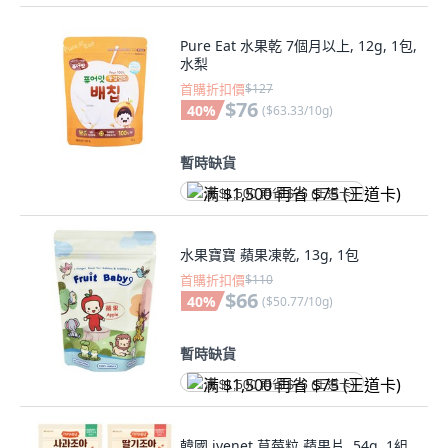
Pure Eat 水果乾 7個月以上, 12g, 1包,
水梨
首購折扣價
$127
$76
40
%
(
$63.33/10g
)
暫時缺貨
满 $1,500 再省 $75 (王道卡)
水果寶寶 蘋果凍乾, 13g, 1包
首購折扣價
$110
$66
40
%
(
$50.77/10g
)
暫時缺貨
满 $1,500 再省 $75 (王道卡)
韓國 ivenet 草莓粒 蘋果片, 54g, 1組