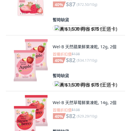
$87
40
%
(
$72.50/10g
)
暫時缺貨
满 $1,500 再省 $75 (王道卡)
Wel-B 天然蘋果鮮果凍乾, 12g, 2個
首購折扣價
$138
$82
40
%
(
$34.17/10g
)
暫時缺貨
满 $1,500 再省 $75 (王道卡)
Wel-B 天然草莓鮮果凍乾, 14g, 2個
首購折扣價
$138
$82
40
%
(
$29.29/10g
)