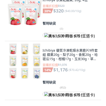
首購折扣價
$520
$320
38
%
(
$40.00/10g
)
暫時缺貨
(
1
)
满 $1,500 再省 $75 (王道卡)
Ichibiya 優質冷凍乾燥水果脆片9件套
組 蘋果20g、梨子20g、香蕉20g、哈
密瓜15g、柑橘17g、玉米30g、草莓
15g、鳳梨15g、藍莓15g, 167g, 1套
首購折扣價
$1,376
$1,176
14
%
(
$70.42/10g
)
暫時缺貨
(
952
)
满 $1,500 再省 $75 (王道卡)