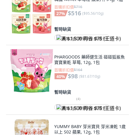
首購折扣價
$716
$516
27
%
(
$95.56/10g
)
暫時缺貨
满 $1,500 再省 $75 (王道卡)
PHARGOODS 藥師健生活 碰碰狐鯊魚
寶寶果乾 草莓, 12g, 1包
首購折扣價
$164
$98
40
%
(
$81.67/10g
)
暫時缺貨
(
4
)
满 $1,500 再省 $75 (王道卡)
YUMMY BABY 芽米寶貝 芽米凍乾 1歲
以上 S02 蘋果, 12g, 1包