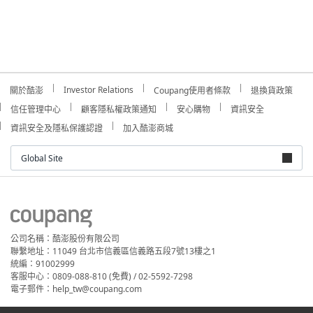
Investor Relations
關於酷澎
Coupang使用者條款
退換貨政策
信任管理中心
顧客隱私權政策通知
安心購物
資訊安全
資訊安全及隱私保護認證
加入酷澎商城
Global Site
公司名稱：酷澎股份有限公司
聯繫地址：11049 台北市信義區信義路五段7號13樓之1
統編：91002999
客服中心：0809-088-810 (免費) / 02-5592-7298
電子郵件：help_tw@coupang.com