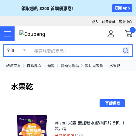
領取您的
$200
首購優惠卷!
打開 App
登入
註冊會員
客服中心
全部
酷澎首頁
首購專區
母嬰
嬰幼兒食品
嬰幼兒零食
水果乾
水果乾
篩選器
Vilson 米森 無加糖水蜜桃脆片 5包, 1
袋, 7g
$242