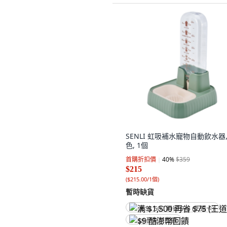
SENLI 虹吸補水寵物自動飲水器,
色, 1個
首購折扣價
40
%
$359
$215
(
$215.00/1個
)
暫時缺貨
满 $1,500 再省 $75 (王道卡)
$9 酷澎幣回饋