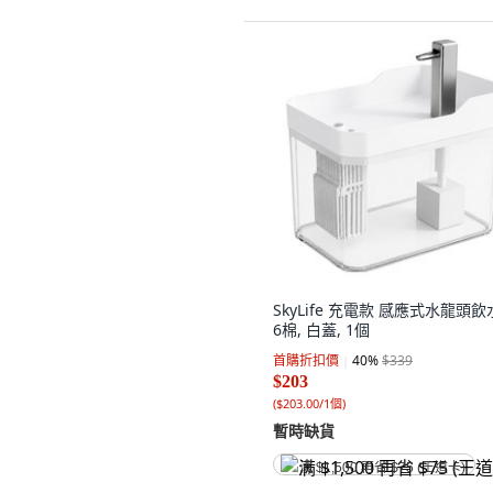
SkyLife 充電款 感應式水龍頭
6棉, 白蓋, 1個
首購折扣價
40
%
$339
$203
(
$203.00/1個
)
暫時缺貨
满 $1,500 再省 $75 (王道卡)