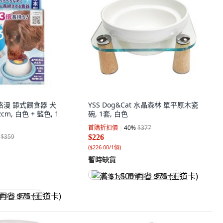
多格漫 舔式餵食器 犬
YSS Dog&Cat 水晶森林 單平原木瓷
.2cm, 白色 + 藍色, 1
碗, 1套, 白色
首購折扣價
40
%
$377
$359
$226
(
$226.00/1個
)
暫時缺貨
满 $1,500 再省 $75 (王道卡)
省 $75 (王道卡)