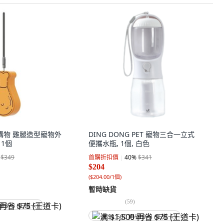
蕉蕉購物 雞腿造型寵物外
DING DONG PET 寵物三合一立式
 1個
便攜水瓶, 1個, 白色
$349
首購折扣價
40
%
$341
$204
(
$204.00/1個
)
暫時缺貨
(
59
)
省 $75 (王道卡)
满 $1,500 再省 $75 (王道卡)