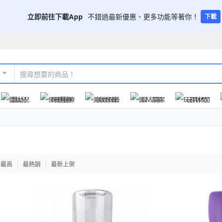
立即前往下載App
不錯過最新優惠、更多功能等著你！
下載
嬰幼兒
保健醫療
美妝保養
個人清潔
玩具休閒
格最高
最熱銷
最新上架