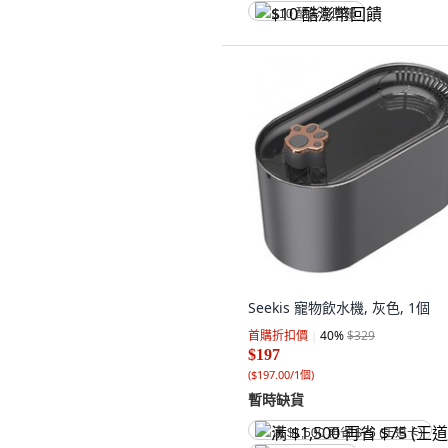
$10 酷澎幣回饋
Seekis 寵物飲水機, 灰色, 1個
首購折扣價
40
%
$329
$197
(
$197.00/1個
)
暫時缺貨
满 $1,500 再省 $75 (王道卡)