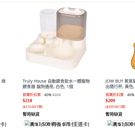
 綠
Truly House 自動餵食飲水一體寵物
JOW BUY 
餵食器 貓狗通用, 白色, 1個
出隨行杯, 黃色,
首購折扣價
40
%
$350
首購折扣價
40
%
$210
$209
(
$210.00/1個
)
(
$209.00/1個
)
暫時缺貨
暫時缺貨
满 $1,500 再省 $75 (王道卡)
满 $1,500 再