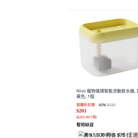
Nivo 寵物循環智能流動飲水器, 
黃色, 1個
首購折扣價
40
%
$339
$203
(
$203.00/1個
)
暫時缺貨
满 $1,500 再省 $75 (王道卡)