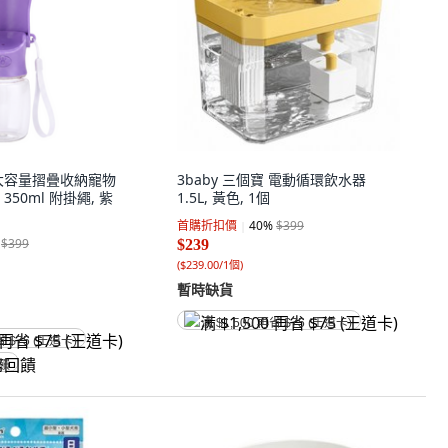
法 大容量摺疊收納寵物
3baby 三個寶 電動循環飲水器
50ml 附掛繩, 紫
1.5L, 黃色, 1個
首購折扣價
40
%
$399
$399
$239
(
$239.00/1個
)
暫時缺貨
满 $1,500 再省 $75 (王道卡)
省 $75 (王道卡)
回饋