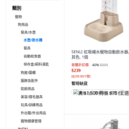
類別
寵物
狗用品
餐具/水壺
水壺/飲水機
餐具
SENLI 虹吸補水寵物自動飲水器,
自動給食器
其色, 1個
保存盒/飼料湯匙
首購折扣價
40
%
$399
$239
狗屋/圍欄
(
$239.00/1個
)
服飾及配件
暫時缺貨
如廁用品
满 $1,500 再省 $75 (王道卡)
美容/理毛器具
玩具/訓練用品
外出籠/外出用品
寵物健康管理