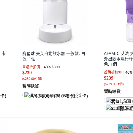
 卡
寵星球 美芙自動飲水器 一般款, 白
AFAMIC 艾
色, 1個
外出飲水隨行杯 3
色, 1個
首購折扣價
40
%
$399
首購折扣價
40
%
$239
$239
(
$239.00/1個
)
(
$239.00/1個
)
暫時缺貨
暫時缺貨
满 $1,500 再省 $75 (王道卡)
满 $1,500 再
$11 酷澎幣