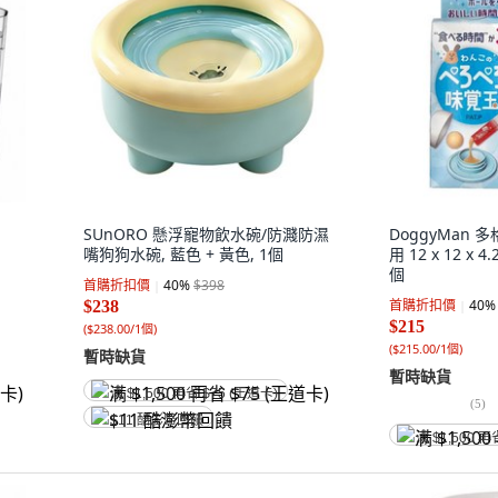
SUnORO 懸浮寵物飲水碗/防濺防濕
DoggyMan 
嘴狗狗水碗, 藍色 + 黃色, 1個
用 12 x 12 x 4
個
首購折扣價
40
%
$398
首購折扣價
40
%
$238
$215
(
$238.00/1個
)
(
$215.00/1個
)
暫時缺貨
暫時缺貨
满 $1,500 再省 $75 (王道卡)
(
5
)
$11 酷澎幣回饋
满 $1,500 再