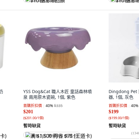
$10 酷澎幣回饋
$10 酷澎幣
奶
YSS Dog&Cat 職人木匠 童話森林噴
Dingdong 
泉 兩用原木瓷碗, 1個, 紫色
器, 1個, 灰色
首購折扣價
40
%
$335
首購折扣價
40
%
$201
$199
(
$201.00/1個
)
(
$199.00/1個
)
暫時缺貨
暫時缺貨
(
134
满 $1,500 再省 $75 (王道卡)