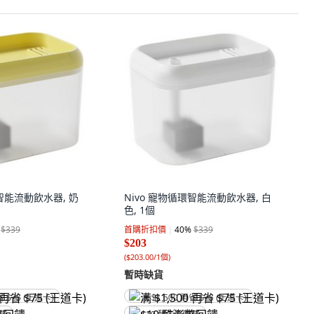
環智能流動飲水器, 奶
Nivo 寵物循環智能流動飲水器, 白
色, 1個
$339
首購折扣價
40
%
$339
$203
(
$203.00/1個
)
暫時缺貨
省 $75 (王道卡)
满 $1,500 再省 $75 (王道卡)