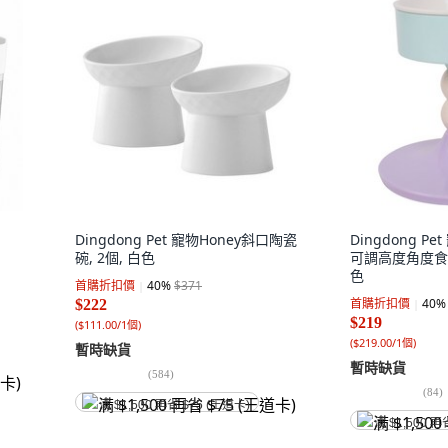
Dingdong Pet 寵物Honey斜口陶瓷
Dingdong 
碗, 2個, 白色
可調高度角度食碗
色
首購折扣價
40
%
$371
首購折扣價
40
%
$222
$219
(
$111.00/1個
)
(
$219.00/1個
)
暫時缺貨
暫時缺貨
(
584
)
(
84
)
满 $1,500 再省 $75 (王道卡)
满 $1,500 再