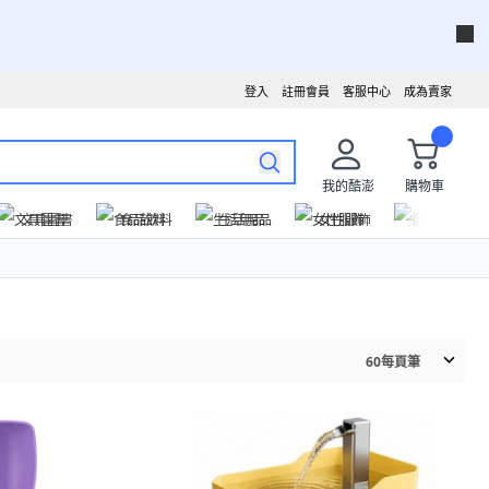
登入
註冊會員
客服中心
成為賣家
我的酷澎
購物車
文具圖書
食品飲料
生活用品
女性服飾
運動戶外
60
每頁筆