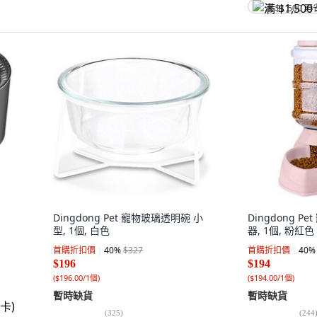
满 $1,500 再
Dingdong Pet 寵物玻璃透明碗 小
Dingdong 
型, 1個, 白色
器, 1個, 粉紅色
首購折扣價
40
%
$327
首購折扣價
40
%
$196
$194
(
$196.00/1個
)
(
$194.00/1個
)
暫時缺貨
暫時缺貨
(
325
)
(
244