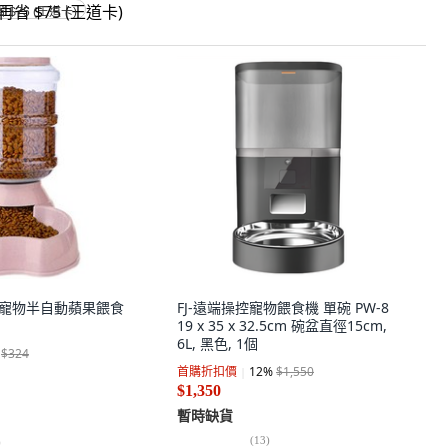
省 $75 (王道卡)
Pet 寵物半自動蘋果餵食
FJ-遠端操控寵物餵食機 單碗 PW-8
19 x 35 x 32.5cm 碗盆直徑15cm,
6L, 黑色, 1個
$324
首購折扣價
12
%
$1,550
$1,350
暫時缺貨
(
13
)
)