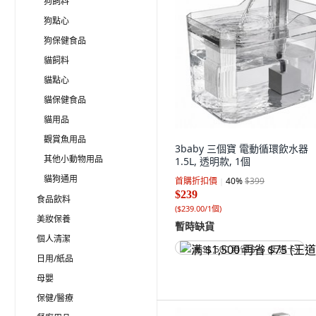
狗飼料
狗點心
狗保健食品
貓飼料
貓點心
貓保健食品
貓用品
觀賞魚用品
3baby 三個寶 電動循環飲水器
其他小動物用品
1.5L, 透明款, 1個
貓狗通用
首購折扣價
40
%
$399
$239
食品飲料
(
$239.00/1個
)
美妝保養
暫時缺貨
個人清潔
满 $1,500 再省 $75 (王道卡)
日用/紙品
母嬰
保健/醫療