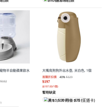
回饋
$10 酷澎幣回饋
Pet 寵物半自動蘋果飲水
大嘴鳥狗狗外出水壺, 米白色, 1個
首購折扣價
40
%
$329
$332
$197
(
$197.00/1個
)
暫時缺貨
满 $1,500 再省 $75 (王道卡)
6
)