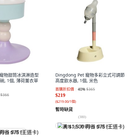
Pet 寵物甜筒冰淇淋造型
Dingdong Pet 寵物多彩立式可調節
, 1個, 薄荷薰衣草
高度飲水器, 1個, 米色
首購折扣價
40
%
$365
$366
$219
(
$219.00/1個
)
暫時缺貨
(
380
)
满 $1,500 再省 $75 (王道卡)
省 $75 (王道卡)