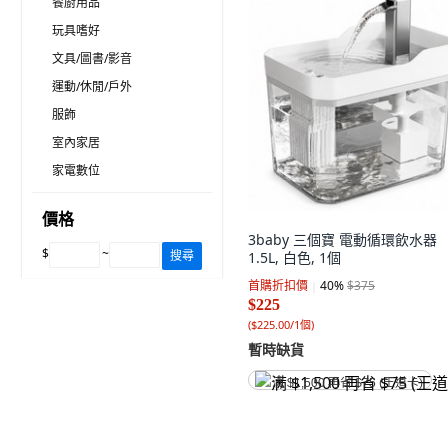
餐廚用品
玩具嗜好
文具/圖書/影音
運動/休閒/戶外
服飾
室內家居
家電數位
價格
3baby 三個寶 電動循環飲水器
$
~
搜尋
1.5L, 白色, 1個
首購折扣價
40
%
$375
$225
(
$225.00/1個
)
暫時缺貨
满 $1,500 再省 $75 (王道卡)