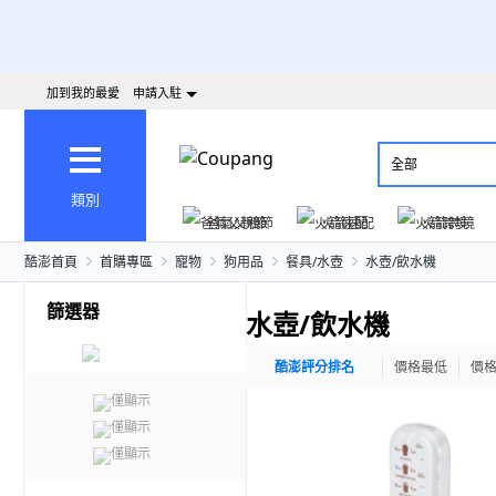
加到我的最愛
申請入駐
全部
類別
爸氣父親節
火箭速配
火箭跨境
酷澎首頁
首購專區
寵物
狗用品
餐具/水壺
水壺/飲水機
篩選器
水壺/飲水機
酷澎評分排名
價格最低
價
僅顯示
僅顯示
僅顯示