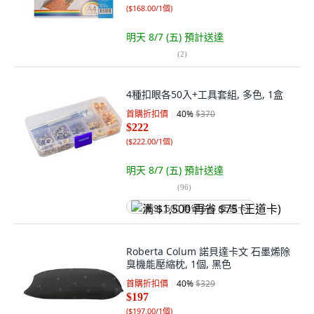
(
$168.00/1個
)
明天 8/7 (五)
預計送達
(
2
)
4種扣眼各50入+工具套組, 多色, 1盒
首購折扣價
40
%
$370
$222
(
$222.00/1個
)
明天 8/7 (五)
預計送達
(
96
)
满 $1,500 再省 $75 (王道卡)
Roberta Colum 諾貝達卡文 石墨烯除
臭機能壓縮枕, 1個, 黑色
首購折扣價
40
%
$329
$197
(
$197.00/1個
)