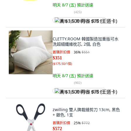
明天 8/7 (五)
預計送達
(
425
)
满 $1,500 再省 $75 (王道卡)
CLETTY.ROOM 韓國製造加重版可水
洗超細纖維枕芯, 2個, 白色
首購折扣價
36
%
$551
$351
(
$175.50/1個
)
明天 8/7 (五)
預計送達
(
902
)
满 $1,500 再省 $75 (王道卡)
zwilling 雙人牌裁縫剪刀 13cm, 黑色
+ 銀色, 1支
首購折扣價
25
%
$772
$572