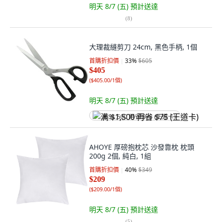
明天 8/7 (五)
預計送達
(
8
)
大理裁縫剪刀 24cm, 黑色手柄, 1個
首購折扣價
33
%
$605
$405
(
$405.00/1個
)
明天 8/7 (五)
預計送達
满 $1,500 再省 $75 (王道卡)
AHOYE 厚磅抱枕芯 沙發靠枕 枕頭
200g 2個, 純白, 1組
首購折扣價
40
%
$349
$209
(
$209.00/1個
)
明天 8/7 (五)
預計送達
(
5
)