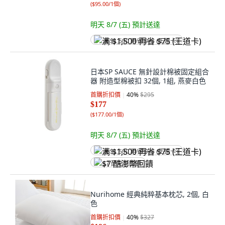
(
$95.00/1個
)
明天 8/7 (五)
預計送達
满 $1,500 再省 $75 (王道卡)
日本SP SAUCE 無針設計棉被固定組合
器 附造型棉被扣 32個, 1組, 燕麥白色
首購折扣價
40
%
$295
$177
(
$177.00/1個
)
明天 8/7 (五)
預計送達
满 $1,500 再省 $75 (王道卡)
$7 酷澎幣回饋
Nurihome 經典純粹基本枕芯, 2個, 白
色
首購折扣價
40
%
$327