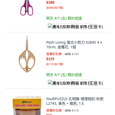
$589
(
$589.00/1個
)
明天 8/7 (五)
預計送達
满 $1,500 再省 $75 (王道卡)
Posh Living 復古小剪刀 62845 4 x
10cm, 金雕花, 1個
首購折扣價
40
%
$199
$119
(
$119.00/1個
)
明天 8/7 (五)
預計送達
满 $1,500 再省 $75 (王道卡)
YouRPUZZLE-孔明鎖-環環相扣-枇杷
L2743, 黃色 + 橘色, 1入
首購折扣價
40
%
$110