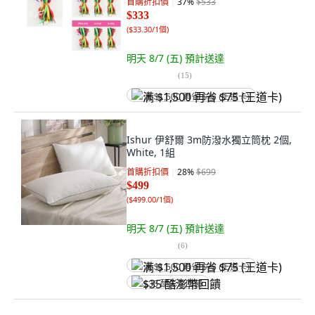
首購折扣價
37
%
$533
$333
(
$33.30/1個
)
明天 8/7 (五)
預計送達
(
15
)
满 $1,500 再省 $75 (王道卡)
Ishur 伊舒爾 3m防潑水獨立筒枕 2個,
White, 1組
首購折扣價
28
%
$699
$499
(
$499.00/1個
)
明天 8/7 (五)
預計送達
(
6
)
满 $1,500 再省 $75 (王道卡)
$35 酷澎幣回饋