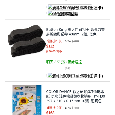
满 $1,500 再省 $75 (王道卡)
$9 酷澎幣回饋
Button King 東大門鈕扣王 高彈力雙
層編織鬆緊帶 40mm, 2個, 黑色
首購折扣價
40
%
$188
$112
(
$56.00/1個
)
明天 8/7 (五)
預計送達
(
14
)
满 $1,500 再省 $75 (王道卡)
COLOR DANCE 彩之舞 噴墨T恤轉印
紙 防水 淺色棉質類衣物適用 HY-H30
297 x 210 x 0.15mm 10張, 透明色, 1
包
首購折扣價
40
%
$280
$168