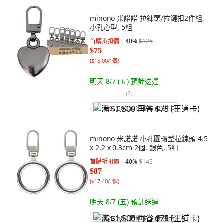
minono 米諾諾 拉鍊頭/拉鏈扣2件組,
小孔心型, 5組
首購折扣價
40
%
$125
$75
(
$15.00/1個
)
明天 8/7 (五)
預計送達
(
2
)
满 $1,500 再省 $75 (王道卡)
minono 米諾諾 小孔圓環型拉鍊頭 4.5
x 2.2 x 0.3cm 2個, 銀色, 5組
首購折扣價
40
%
$145
$87
(
$17.40/1個
)
明天 8/7 (五)
預計送達
满 $1,500 再省 $75 (王道卡)