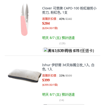
Clover 可樂牌 CAPO-100 粉紅線剪小
剪刀, 粉紅色, 1支
首購折扣價
40
%
$340
$204
(
$204.00/1個
)
明天 8/7 (五)
預計送達
(
128
)
满 $1,500 再省 $75 (王道卡)
Ishur 伊舒爾 3d天絲獨立枕_1入, 白
色, 1入
首購折扣價
33
%
$599
$399
(
$399.00/1個
)
明天 8/7 (五)
預計送達
(
14
)