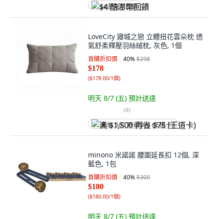
$4 酷澎幣回饋
LoveCity 寢城之戀 立體扭花雲朵枕 透
氣舒柔釋壓羽絲絨枕, 灰色, 1個
首購折扣價
40
%
$298
$178
(
$178.00/1個
)
明天 8/7 (五)
預計送達
(
8
)
满 $1,500 再省 $75 (王道卡)
minono 米諾諾 腰圍延長扣 12個, 深
藍色, 1包
首購折扣價
40
%
$300
$180
(
$180.00/1個
)
明天 8/7 (五)
預計送達