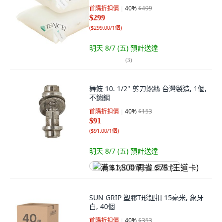
首購折扣價
40
%
$499
$299
(
$299.00/1個
)
明天 8/7 (五)
預計送達
(
3
)
舞妓 10. 1/2" 剪刀螺絲 台灣製造, 1個,
不鏽鋼
首購折扣價
40
%
$153
$91
(
$91.00/1個
)
明天 8/7 (五)
預計送達
满 $1,500 再省 $75 (王道卡)
SUN GRIP 塑膠T形鈕扣 15毫米, 象牙
白, 40個
首購折扣價
40
%
$353