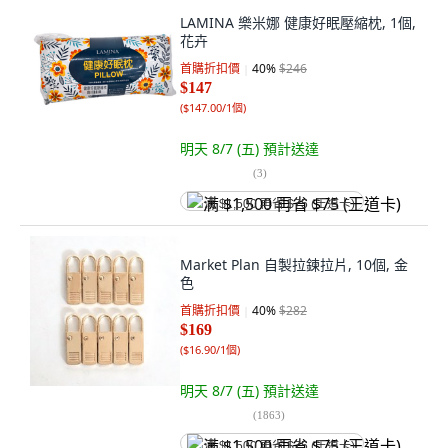
LAMINA 樂米娜 健康好眠壓縮枕, 1個,
花卉
首購折扣價
40
%
$246
$147
(
$147.00/1個
)
明天 8/7 (五)
預計送達
(
3
)
满 $1,500 再省 $75 (王道卡)
Market Plan 自製拉鍊拉片, 10個, 金
色
首購折扣價
40
%
$282
$169
(
$16.90/1個
)
明天 8/7 (五)
預計送達
(
1863
)
满 $1,500 再省 $75 (王道卡)