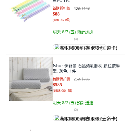
彩色, 1包
首購折扣價
40
%
$148
$88
(
$88.00/1個
)
明天 8/7 (五)
預計送達
(
4
)
满 $1,500 再省 $75 (王道卡)
Ishur 伊舒爾 石墨烯乳膠枕 顆粒按摩
型, 灰色, 1件
首購折扣價
25
%
$785
$585
(
$585.00/1個
)
明天 8/7 (五)
預計送達
(
2
)
满 $1,500 再省 $75 (王道卡)