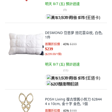
明天 8/7 (五)
預計送達
(
9
)
满 $1,500 再省 $75 (王道卡)
DESMOND 岱思夢 扭花雲朵枕, 白色,
1件
首購折扣價
40
%
$399
$239
(
$239.00/1個
)
明天 8/7 (五)
預計送達
(
11
)
满 $1,500 再省 $75 (王道卡)
$20 酷澎幣回饋
POSH Living 復古懷舊小剪刀 62844
4 x 10cm, 金十字 金色, 1個
首購折扣價
40
%
$199