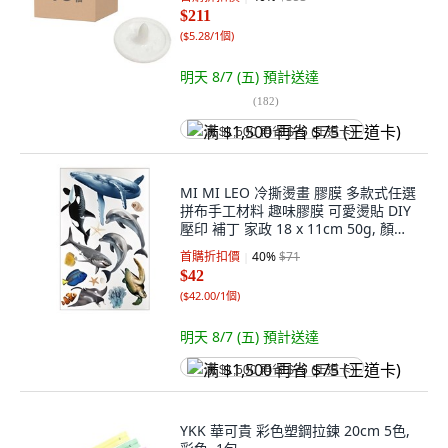
$211
(
$5.28/1個
)
明天 8/7 (五)
預計送達
(
182
)
满 $1,500 再省 $75 (王道卡)
MI MI LEO 冷撕燙畫 膠膜 多款式任選
拼布手工材料 趣味膠膜 可愛燙貼 DIY
壓印 補丁 家政 18 x 11cm 50g, 顏色
隨機, 1個
首購折扣價
40
%
$71
$42
(
$42.00/1個
)
明天 8/7 (五)
預計送達
满 $1,500 再省 $75 (王道卡)
YKK 華可貴 彩色塑鋼拉鍊 20cm 5色,