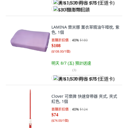
满 $1,500 再省 $75 (王道卡)
$30 酷澎幣回饋
LAMINA 樂米娜 薰衣草精油午睡枕, 紫
色, 1個
首購折扣價
40
%
$180
$108
(
$108.00/1個
)
明天 8/7 (五)
預計送達
(
3
)
满 $1,500 再省 $75 (王道卡)
Clover 可樂牌 快速穿帶器 夾式, 夾式
紅色, 1個
首購折扣價
40
%
$124
$74
(
$74.00/1個
)