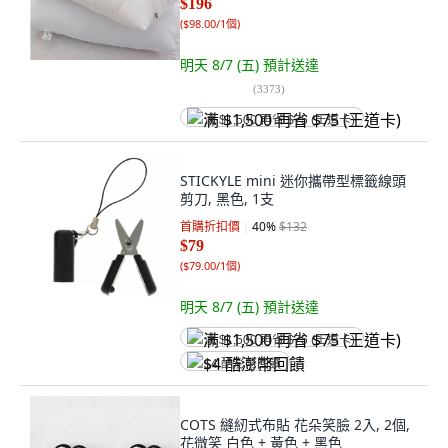
$196
(
$98.00/1個
)
明天 8/7 (五)
預計送達
(
3373
)
满 $1,500 再省 $75 (王道卡)
STICKYLE mini 迷你攜帶型標籤線頭
剪刀, 黑色, 1支
首購折扣價
40
%
$132
$79
(
$79.00/1個
)
明天 8/7 (五)
預計送達
满 $1,500 再省 $75 (王道卡)
$4 酷澎幣回饋
COTS 縫紉式布貼 花朵笑臉 2入, 2個,
花微笑 白色 + 黃色 + 黑色