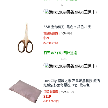
(
2
)
满 $1,500 再省 $75 (王道卡)
B&B 迷你剪刀, 黑色 + 銀色, 1支
首購折扣價
40
%
$99
$59
(
$59.00/1個
)
明天 8/7 (五)
預計送達
(
734
)
满 $1,500 再省 $75 (王道卡)
LoveCity 寢城之戀 石墨烯黑科技 飯店
級透氣舒柔釋壓枕, 1個, 紫灰色
首購折扣價
40
%
$199
$119
(
$119.00/1個
)