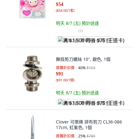
$54
(
$54.00/1套
)
明天 8/7 (五)
預計送達
(
2
)
满 $1,500 再省 $75 (王道卡)
舞妓剪刀螺絲 10", 銀色, 1個
首購折扣價
40
%
$153
$91
(
$91.00/1個
)
明天 8/7 (五)
預計送達
满 $1,500 再省 $75 (王道卡)
Clover 可樂牌 拼布剪刀 CL36-086
17cm, 紅紫色, 1個
首購折扣價
25
%
$789