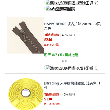
满 $1,500 再省 $75 (王道卡)
$6 酷澎幣回饋
HAPPY BEARS 復古拉鍊 20cm, 10個,
栗色
首購折扣價
40
%
$411
$246
(
$24.60/1個
)
明天 8/7 (五)
預計送達
(
36
)
满 $1,500 再省 $75 (王道卡)
Jstrading 人字紋棉質織帶, 淺黃色, 1
件
首購折扣價
40
%
$218
$130
(
$130.00/1個
)