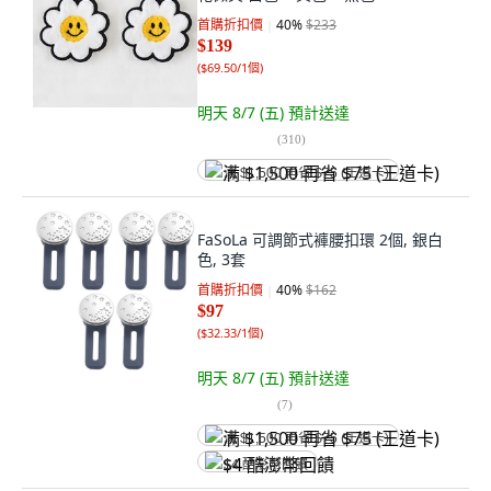
首購折扣價
40
%
$233
$139
(
$69.50/1個
)
明天 8/7 (五)
預計送達
(
310
)
满 $1,500 再省 $75 (王道卡)
FaSoLa 可調節式褲腰扣環 2個, 銀白
色, 3套
首購折扣價
40
%
$162
$97
(
$32.33/1個
)
明天 8/7 (五)
預計送達
(
7
)
满 $1,500 再省 $75 (王道卡)
$4 酷澎幣回饋