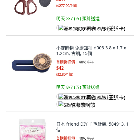
(
$277.00/1個
)
明天 8/7 (五)
預計送達
满 $1,500 再省 $75 (王道卡)
小麥購物 免縫鈕扣 d003 3.8 x 1.7 x
1.2cm, 古銅, 15個
首購折扣價
40
%
$71
$42
(
$2.80/1個
)
明天 8/7 (五)
預計送達
满 $1,500 再省 $75 (王道卡)
$2 酷澎幣回饋
日本 friend DIY 羊毛針顫, 584913, 1
個
首購折扣價
40
%
$90