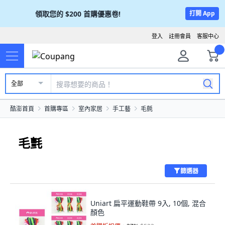
領取您的
$200
首購優惠卷!
打開 App
登入
註冊會員
客服中心
全部
酷澎首頁
首購專區
室內家居
手工藝
毛氈
毛氈
篩選器
Uniart 扁平運動鞋帶 9入, 10個, 混合
顏色