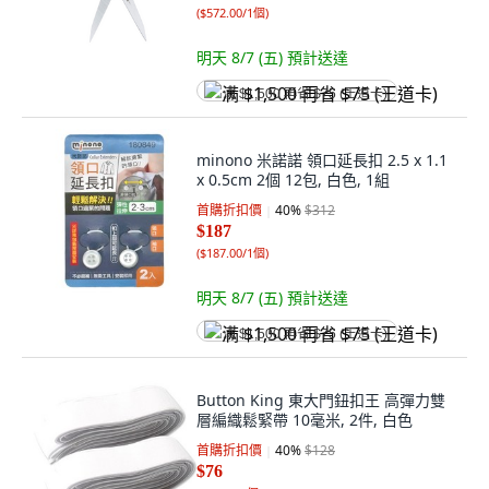
(
$572.00/1個
)
明天 8/7 (五)
預計送達
满 $1,500 再省 $75 (王道卡)
minono 米諾諾 領口延長扣 2.5 x 1.1
x 0.5cm 2個 12包, 白色, 1組
首購折扣價
40
%
$312
$187
(
$187.00/1個
)
明天 8/7 (五)
預計送達
满 $1,500 再省 $75 (王道卡)
Button King 東大門鈕扣王 高彈力雙
層編織鬆緊帶 10毫米, 2件, 白色
首購折扣價
40
%
$128
$76