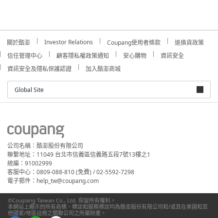
Investor Relations
關於酷澎
Coupang使用者條款
退換貨政策
信任管理中心
顧客隱私權政策通知
安心購物
資訊安全
資訊安全及隱私保護認證
加入酷澎商城
Global Site
公司名稱：酷澎股份有限公司
聯繫地址：11049 台北市信義區信義路五段7號13樓之1
統編：91002999
客服中心：0809-088-810 (免費) / 02-5592-7298
電子郵件：help_tw@coupang.com
©Coupang Taiwan Co., Ltd. 保留所有權利。
本網站上顯示的所有商標、標誌和服務標誌均為酷澎股份有限公司和/或其在美國和其
他國家/地區註冊之關聯公司之所屬財產。