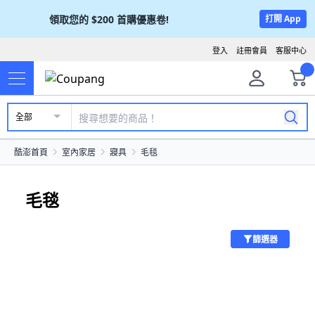
領取您的
$200
首購優惠卷!
打開 App
登入
註冊會員
客服中心
全部
酷澎首頁
室內家居
寢具
毛毯
毛毯
篩選器