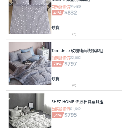
首購折扣價
$1,430
$832
41
%
缺貨
(
2
)
Tamideco 玫瑰純面裝飾套組
首購折扣價
$2,662
$797
70
%
缺貨
(
8
)
SHEZ HOME 條紋棉質寢具組
首購折扣價
$1,642
$795
51
%