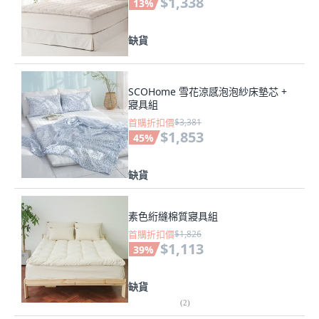
$1,338
13
%
缺貨
SCOHome 雪花涼感泡泡紗床墊芯 +
寢具組
首購折扣價
$3,381
$1,853
45
%
缺貨
素色絎縫棉質寢具組
首購折扣價
$1,826
$1,113
39
%
缺貨
(
2
)