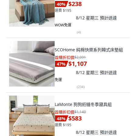
$238
40
%
運費 $195
8/12 星期三
預計送達
WOW免運
(
4
)
SCOHome 純棉快樂系列韓式床墊組
首購折扣價
$2,091
$1,107
47
%
8/12 星期三
預計送達
免運
(
234
)
LaMonte 狗狗絎縫冬季寢具組
首購折扣價
$1,140
$583
48
%
運費 $195
8/12 星期三
預計送達