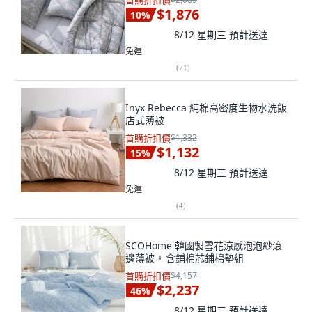
首購折扣價
$1,876
10
%
8/12 星期三
預計送達
免運
(
71
)
Inyx Rebecca 純棉高密度生物水洗飯
店式薄被
首購折扣價
$1,332
$1,132
15
%
8/12 星期三
預計送達
免運
(
4
)
SCOHome 韓國製雪花涼感泡泡紗滾
邊薄被 + 含鋪棉芯鋪棉墊組
首購折扣價
$4,157
$2,237
46
%
8/12 星期三
預計送達