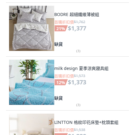
BODRE 超細纖維薄被組
首購折扣價
$1,762
$1,377
21
%
缺貨
(
3
)
milk design 夏季涼爽寢具組
首購折扣價
$1,573
$1,373
12
%
缺貨
(
3
)
LINTTON 格紋印花床墊+枕頭套組
首購折扣價
$1,538