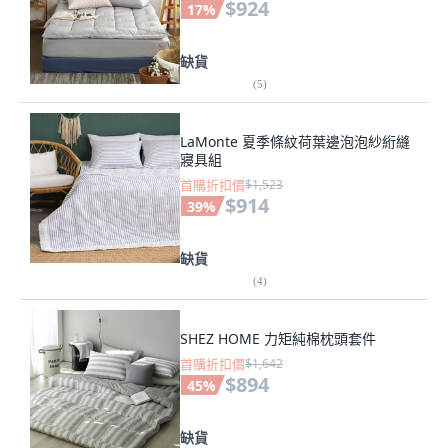
$924
17
%
缺貨
(
5
)
LaMonte 夏季條紋荷葉邊泡泡紗絎縫
寢具組
首購折扣價
$1,523
$914
39
%
缺貨
(
4
)
SHEZ HOME 力矩純棉枕頭套件
首購折扣價
$1,642
$894
45
%
缺貨