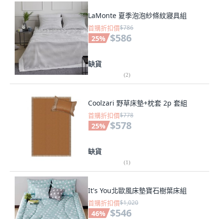
LaMonte 夏季泡泡紗條紋寢具組
首購折扣價
$786
$586
25
%
缺貨
(
2
)
Coolzari 野草床墊+枕套 2p 套組
首購折扣價
$778
$578
25
%
缺貨
(
1
)
It's You北歐風床墊寶石樹葉床組
首購折扣價
$1,020
$546
46
%