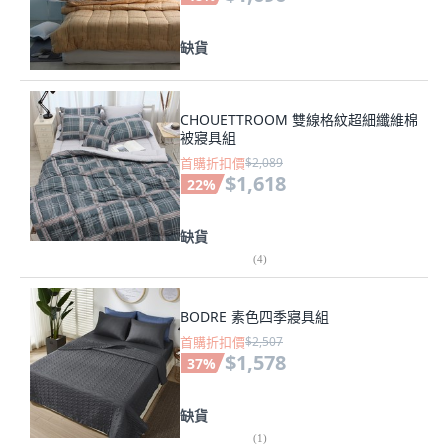
缺貨
CHOUETTROOM 雙線格紋超細纖維棉
被寢具組
首購折扣價
$2,089
$1,618
22
%
缺貨
(
4
)
BODRE 素色四季寢具組
首購折扣價
$2,507
$1,578
37
%
缺貨
(
1
)