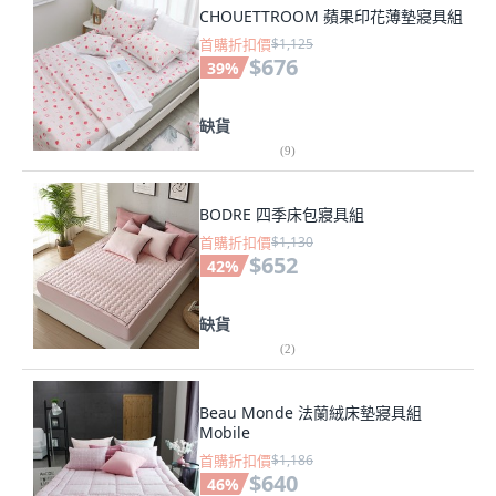
CHOUETTROOM 蘋果印花薄墊寢具組
首購折扣價
$1,125
$676
39
%
缺貨
(
9
)
BODRE 四季床包寢具組
首購折扣價
$1,130
$652
42
%
缺貨
(
2
)
Beau Monde 法蘭絨床墊寢具組
Mobile
首購折扣價
$1,186
$640
46
%