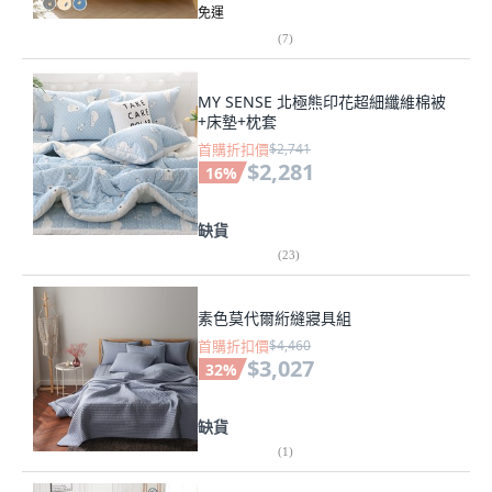
免運
(
7
)
MY SENSE 北極熊印花超細纖維棉被
+床墊+枕套
首購折扣價
$2,741
$2,281
16
%
缺貨
(
23
)
素色莫代爾絎縫寢具組
首購折扣價
$4,460
$3,027
32
%
缺貨
(
1
)