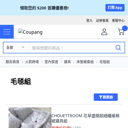
領取您的
$200
首購優惠卷!
打開 App
登入
註冊會員
客服中心
全部
酷澎首頁
火箭跨境
室內家居
寢具
床墊被套組
毛毯組
毛毯組
篩選器
CHOUETTROOM 花草盛開超細纖維棉
被寢具組
$2,089