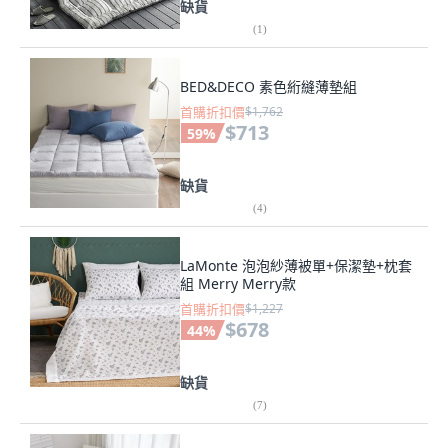
缺貨
(
1
)
BED&DECO 素色絎縫薄墊組
首購折扣價
$1,762
$713
59
%
缺貨
(
4
)
LaMonte 泡泡紗薄被單+保潔墊+枕套
組 Merry Merry款
首購折扣價
$1,227
$678
44
%
缺貨
(
7
)