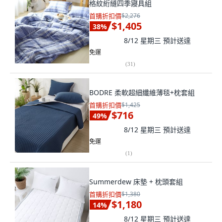
格紋絎縫四季寢具組
首購折扣價
$2,276
$1,405
38
%
8/12 星期三
預計送達
免運
(
31
)
BODRE 柔軟超細纖維薄毯+枕套組
首購折扣價
$1,425
$716
49
%
8/12 星期三
預計送達
免運
(
1
)
Summerdew 床墊 + 枕頭套組
首購折扣價
$1,380
$1,180
14
%
8/12 星期三
預計送達