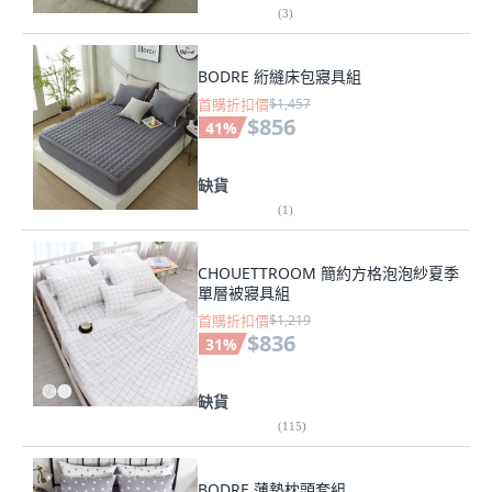
(
3
)
BODRE 絎縫床包寢具組
首購折扣價
$1,457
$856
41
%
缺貨
(
1
)
CHOUETTROOM 簡約方格泡泡紗夏季
單層被寢具組
首購折扣價
$1,219
$836
31
%
缺貨
(
115
)
BODRE 薄墊枕頭套組