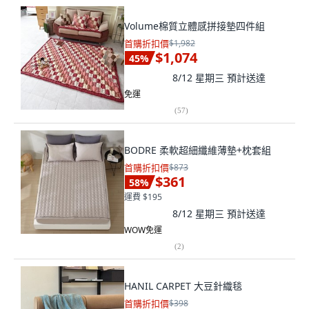
Volume棉質立體感拼接墊四件組
首購折扣價
$1,982
$1,074
45
%
8/12 星期三
預計送達
免運
(
57
)
BODRE 柔軟超細纖維薄墊+枕套組
首購折扣價
$873
$361
58
%
運費 $195
8/12 星期三
預計送達
WOW免運
(
2
)
HANIL CARPET 大豆針織毯
首購折扣價
$398