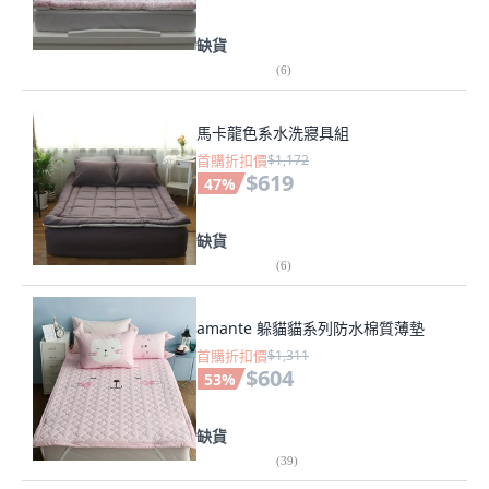
缺貨
(
6
)
馬卡龍色系水洗寢具組
首購折扣價
$1,172
$619
47
%
缺貨
(
6
)
amante 躲貓貓系列防水棉質薄墊
首購折扣價
$1,311
$604
53
%
缺貨
(
39
)