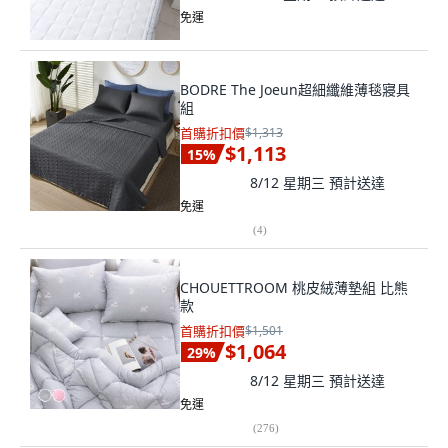
免運
BODRE The Joeun超細纖維薄毯寢具
組
首購折扣價
$1,313
$1,113
15
%
8/12 星期三
預計送達
免運
(
4
)
CHOUETTROOM 桃皮絨薄墊組 比熊
款
首購折扣價
$1,501
$1,064
29
%
8/12 星期三
預計送達
免運
(
276
)