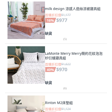
milk design 涼感人造絲涼被寢具組
首購折扣價
$1,177
$977
16
%
缺貨
(
5
)
LaMonte Merry Merry簡約花紋泡泡
紗衍縫寢具組
首購折扣價
$1,622
$970
40
%
缺貨
(
6
)
Rinton M2床墊組
首購折扣價
$1,124