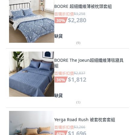
BODRE 超細纖維薄被枕頭套組
首購折扣價
$3,258
$2,280
30
%
缺貨
(
9
)
BODRE The Joeun超細纖維薄毯寢具
組
首購折扣價
$2,837
$1,812
36
%
缺貨
(
1
)
Yerga Road Rush 被套枕套套組
首購折扣價
$3,266
$1,696
48
%