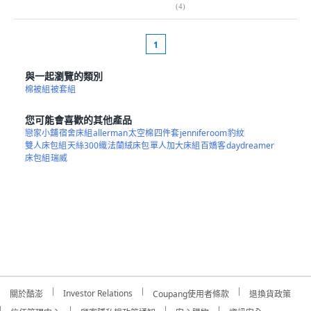
(
4
)
1
與一起瀏覽的類別
棉被組
被套組
您可能會喜歡的其他產品
戀家小舖
宿舍床組
allerman
太空棉
四件套
jenniferoom
豹紋
雙人床包組
天絲300織
法蘭絨床包
單人加大床組
百嬌客
daydreamer
床包組
瑞威
Investor Relations
關於酷澎
Coupang使用者條款
退換貨政策