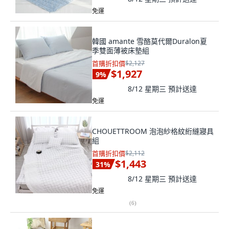
免運
韓國 amante 雪酪莫代爾Duralon夏
季雙面薄被床墊組
首購折扣價
$2,127
$1,927
9
%
8/12 星期三
預計送達
免運
CHOUETTROOM 泡泡紗格紋絎縫寢具
組
首購折扣價
$2,112
$1,443
31
%
8/12 星期三
預計送達
免運
(
6
)