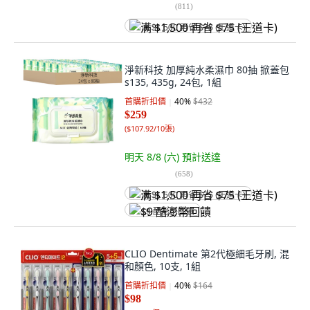
(
811
)
满 $1,500 再省 $75 (王道卡)
淨新科技 加厚純水柔濕巾 80抽 掀蓋包
s135, 435g, 24包, 1組
首購折扣價
40
%
$432
$259
(
$107.92/10張
)
明天 8/8 (六)
預計送達
(
658
)
满 $1,500 再省 $75 (王道卡)
$9 酷澎幣回饋
CLIO Dentimate 第2代極細毛牙刷, 混
和顏色, 10支, 1組
首購折扣價
40
%
$164
$98