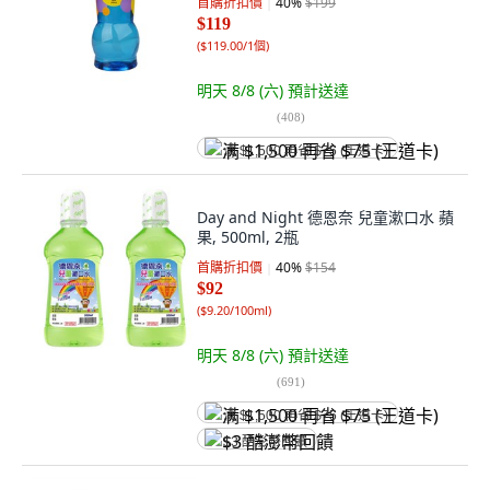
首購折扣價
40
%
$199
$119
(
$119.00/1個
)
明天 8/8 (六)
預計送達
(
408
)
满 $1,500 再省 $75 (王道卡)
Day and Night 德恩奈 兒童漱口水 蘋
果, 500ml, 2瓶
首購折扣價
40
%
$154
$92
(
$9.20/100ml
)
明天 8/8 (六)
預計送達
(
691
)
满 $1,500 再省 $75 (王道卡)
$3 酷澎幣回饋