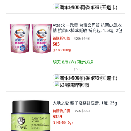
满 $1,500 再省 $75 (王道卡)
Attack 一匙靈 台灣公司貨 抗菌EX洗衣
精 抗菌EX植萃低敏 補充包, 1.5kg, 2包
首購折扣價
40
%
$143
$85
(
$2.83/100g
)
明天 8/8 (六)
預計送達
(
779
)
满 $1,500 再省 $75 (王道卡)
$3 酷澎幣回饋
大地之愛 親子沒藥舒緩膏, 1罐, 25g
首購折扣價
35
%
$559
$359
(
$143.60/10g
)