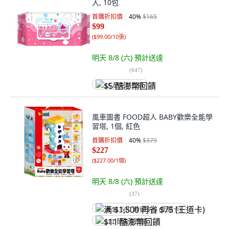
入, 10包
首購折扣價
40
%
$165
$99
(
$99.00/10張
)
明天 8/8 (六)
預計送達
(
647
)
$5 酷澎幣回饋
風車圖書 FOOD超人 BABY歡樂全能學
習塔, 1個, 紅色
首購折扣價
40
%
$379
$227
(
$227.00/1個
)
明天 8/8 (六)
預計送達
(
37
)
满 $1,500 再省 $75 (王道卡)
$11 酷澎幣回饋