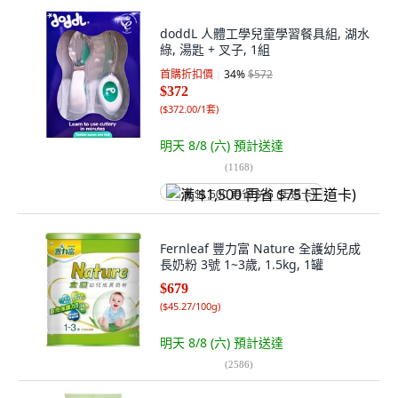
doddL 人體工學兒童學習餐具組, 湖水
綠, 湯匙 + 叉子, 1組
首購折扣價
34
%
$572
$372
(
$372.00/1套
)
明天 8/8 (六)
預計送達
(
1168
)
满 $1,500 再省 $75 (王道卡)
Fernleaf 豐力富 Nature 全護幼兒成
長奶粉 3號 1~3歲, 1.5kg, 1罐
$679
(
$45.27/100g
)
明天 8/8 (六)
預計送達
(
2586
)