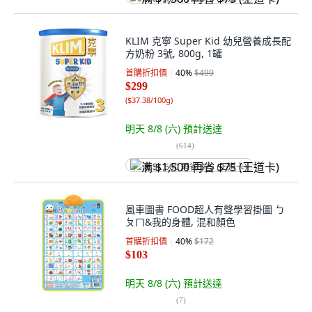
KLIM 克寧 Super Kid 幼兒營養成長配
方奶粉 3號, 800g, 1罐
首購折扣價
40
%
$499
$299
(
$37.38/100g
)
明天 8/8 (六)
預計送達
(
614
)
满 $1,500 再省 $75 (王道卡)
風車圖書 FOOD超人有聲學習掛圖 ㄅ
ㄆㄇ&我的身體, 混和顏色
首購折扣價
40
%
$172
$103
明天 8/8 (六)
預計送達
(
7
)