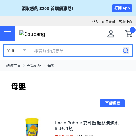
領取您的
$200
首購優惠卷!
打開 App
登入
註冊會員
客服中心
全部
酷澎首頁
火箭速配
母嬰
母嬰
篩選器
Uncle Bubble 安可堡 超級泡泡水,
Blue, 1瓶