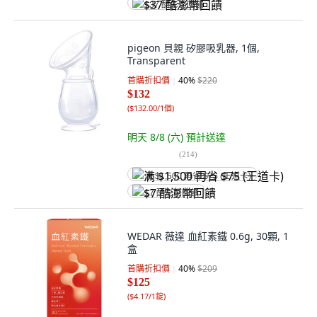
$37 酷澎幣回饋
pigeon 貝親 矽膠吸乳器, 1個,
Transparent
首購折扣價
40
%
$220
$132
(
$132.00/1個
)
明天 8/8 (六)
預計送達
(
214
)
满 $1,500 再省 $75 (王道卡)
$7 酷澎幣回饋
WEDAR 薇達 血紅素鐵 0.6g, 30顆, 1
盒
首購折扣價
40
%
$209
$125
(
$4.17/1錠
)