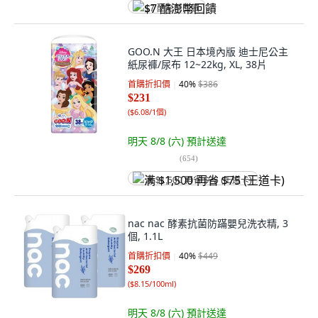
$7 酷澎幣回饋
GOO.N 大王 日本境內版 迪士尼公主
紙尿褲/尿布 12~22kg, XL, 38片
首購折扣價
40
%
$386
$231
(
$6.08/1個
)
明天 8/8 (六)
預計送達
(
654
)
满 $1,500 再省 $75 (王道卡)
nac nac 酵素抗菌防蹣嬰兒洗衣精, 3
個, 1.1L
首購折扣價
40
%
$449
$269
(
$8.15/100ml
)
明天 8/8 (六)
預計送達