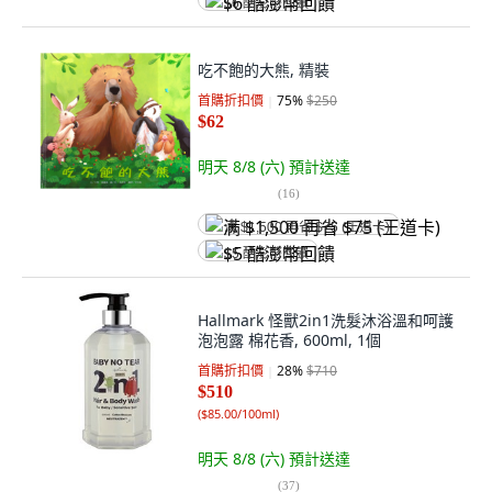
$6 酷澎幣回饋
吃不飽的大熊, 精裝
首購折扣價
75
%
$250
$62
明天 8/8 (六)
預計送達
(
16
)
满 $1,500 再省 $75 (王道卡)
$5 酷澎幣回饋
Hallmark 怪獸2in1洗髮沐浴溫和呵護
泡泡露 棉花香, 600ml, 1個
首購折扣價
28
%
$710
$510
(
$85.00/100ml
)
明天 8/8 (六)
預計送達
(
37
)