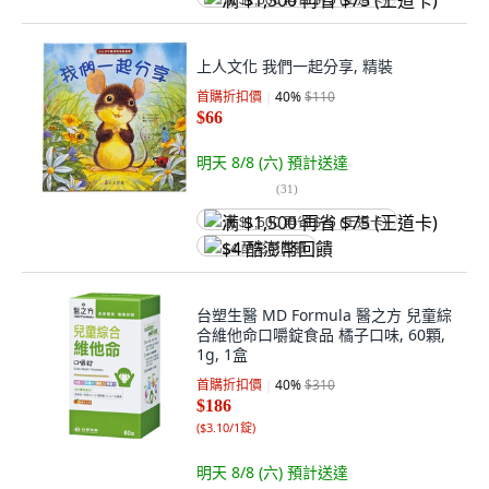
满 $1,500 再省 $75 (王道卡)
上人文化 我們一起分享, 精裝
首購折扣價
40
%
$110
$66
明天 8/8 (六)
預計送達
(
31
)
满 $1,500 再省 $75 (王道卡)
$4 酷澎幣回饋
台塑生醫 MD Formula 醫之方 兒童綜
合維他命口嚼錠食品 橘子口味, 60顆,
1g, 1盒
首購折扣價
40
%
$310
$186
(
$3.10/1錠
)
明天 8/8 (六)
預計送達