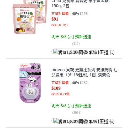
Chila 兒食樂 寶寶粥 栗子黃金雞,
150g, 2包
首購折扣價
40
%
$153
$91
(
$3.03/10g
)
明天 8/8 (六)
預計送達
(
210
)
满 $1,500 再省 $75 (王道卡)
pigeon 貝親 史努比系列 安撫奶嘴 幼
兒適用, L(6~18個月), 1個, 淡紫色
首購折扣價
40
%
$182
$109
(
$109.00/1個
)
明天 8/8 (六)
預計送達
(
3036
)
满 $1,500 再省 $75 (王道卡)