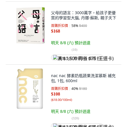
父母的語言：3000萬字，給孩子更優
質的學習型大腦, 丹娜·蘇斯, 親子天下
首購折扣價
58
%
$400
$168
明天 8/8 (六)
預計送達
(
10
)
满 $1,500 再省 $75 (王道卡)
nac nac 酵素奶瓶蔬果洗潔慕斯 補充
包, 1包, 600ml
首購折扣價
40
%
$180
$108
(
$18.00/100ml
)
明天 8/8 (六)
預計送達
(
320
)