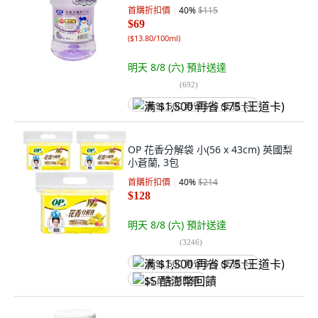
首購折扣價
40
%
$115
$69
(
$13.80/100ml
)
明天 8/8 (六)
預計送達
(
692
)
满 $1,500 再省 $75 (王道卡)
OP 花香分解袋 小(56 x 43cm) 英國梨
小蒼蘭, 3包
首購折扣價
40
%
$214
$128
明天 8/8 (六)
預計送達
(
3246
)
满 $1,500 再省 $75 (王道卡)
$5 酷澎幣回饋