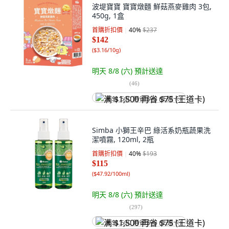
波堤寶寶 寶寶燉麵 鮮菇燕麥雞肉 3包,
450g, 1盒
首購折扣價
40
%
$237
$142
(
$3.16/10g
)
明天 8/8 (六)
預計送達
(
46
)
满 $1,500 再省 $75 (王道卡)
Simba 小獅王辛巴 綠活系奶瓶蔬果洗
潔噴霧, 120ml, 2瓶
首購折扣價
40
%
$193
$115
(
$47.92/100ml
)
明天 8/8 (六)
預計送達
(
297
)
满 $1,500 再省 $75 (王道卡)