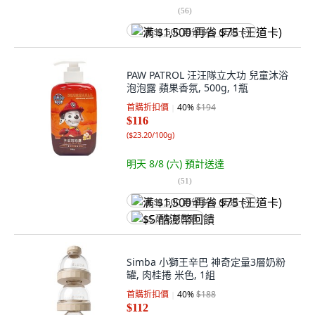
(
56
)
满 $1,500 再省 $75 (王道卡)
PAW PATROL 汪汪隊立大功 兒童沐浴
泡泡露 蘋果香氛, 500g, 1瓶
首購折扣價
40
%
$194
$116
(
$23.20/100g
)
明天 8/8 (六)
預計送達
(
51
)
满 $1,500 再省 $75 (王道卡)
$5 酷澎幣回饋
Simba 小獅王辛巴 神奇定量3層奶粉
罐, 肉桂捲 米色, 1組
首購折扣價
40
%
$188
$112