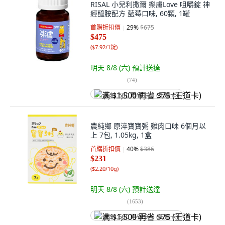
RISAL 小兒利撒爾 樂膚Love 咀嚼錠 神
經醯胺配方 藍莓口味, 60顆, 1罐
首購折扣價
29
%
$675
$475
(
$7.92/1錠
)
明天 8/8 (六)
預計送達
(
74
)
满 $1,500 再省 $75 (王道卡)
農純鄉 原淬寶寶粥 雞肉口味 6個月以
上 7包, 1.05kg, 1盒
首購折扣價
40
%
$386
$231
(
$2.20/10g
)
明天 8/8 (六)
預計送達
(
1653
)
满 $1,500 再省 $75 (王道卡)