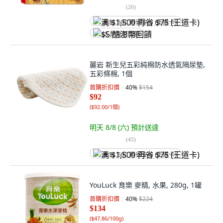
(
20
)
满 $1,500 再省 $75 (王道卡)
$5 酷澎幣回饋
麗岩 新生兒五彩純棉防水透氣隔尿墊,
五彩條棉, 1個
首購折扣價
40
%
$154
$92
(
$92.00/1個
)
明天 8/8 (六)
預計送達
(
45
)
满 $1,500 再省 $75 (王道卡)
YouLuck 育樂 麥精, 水果, 280g, 1罐
首購折扣價
40
%
$224
$134
(
$47.86/100g
)