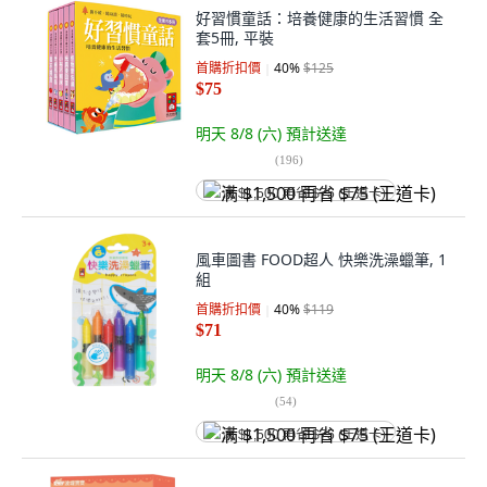
好習慣童話：培養健康的生活習慣 全
套5冊, 平裝
首購折扣價
40
%
$125
$75
明天 8/8 (六)
預計送達
(
196
)
满 $1,500 再省 $75 (王道卡)
風車圖書 FOOD超人 快樂洗澡蠟筆, 1
組
首購折扣價
40
%
$119
$71
明天 8/8 (六)
預計送達
(
54
)
满 $1,500 再省 $75 (王道卡)