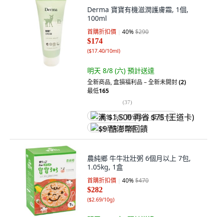
Derma 寶寶有機滋潤護膚霜, 1個,
100ml
首購折扣價
40
%
$290
$174
(
$17.40/10ml
)
明天 8/8 (六)
預計送達
全新商品
,
盒損福利品 – 全新未開封
(2)
最低
165
(
37
)
满 $1,500 再省 $75 (王道卡)
$9 酷澎幣回饋
農純鄉 牛牛壯壯粥 6個月以上 7包,
1.05kg, 1盒
首購折扣價
40
%
$470
$282
(
$2.69/10g
)