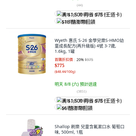
(
44
)
满 $1,500 再省 $75 (王道卡)
$18 酷澎幣回饋
Wyeth 惠氏 S-26 金學兒樂S-HMO幼
童成長配方(再升級版) 4號 3-7歲,
1.6kg, 1罐
首購折扣價
20
%
$975
$775
(
$48.44/100g
)
明天 8/8 (六)
預計送達
(
3851
)
满 $1,500 再省 $75 (王道卡)
$6 酷澎幣回饋
Shallop 刷樂 兒童含氟漱口水 葡萄口
味, 500ml, 1瓶