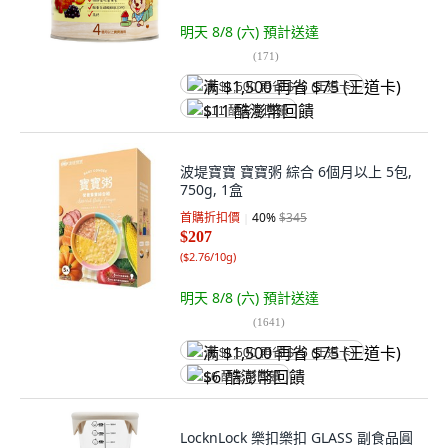
明天 8/8 (六)
預計送達
(
171
)
满 $1,500 再省 $75 (王道卡)
$11 酷澎幣回饋
波堤寶寶 寶寶粥 綜合 6個月以上 5包,
750g, 1盒
首購折扣價
40
%
$345
$207
(
$2.76/10g
)
明天 8/8 (六)
預計送達
(
1641
)
满 $1,500 再省 $75 (王道卡)
$6 酷澎幣回饋
LocknLock 樂扣樂扣 GLASS 副食品圓