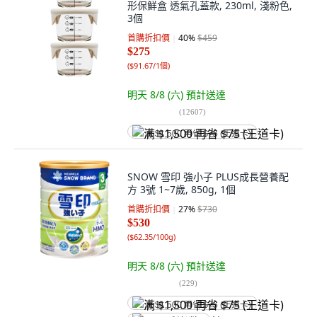
形保鮮盒 透氣孔蓋款, 230ml, 淺粉色,
3個
首購折扣價
40
%
$459
$275
(
$91.67/1個
)
明天 8/8 (六)
預計送達
(
12607
)
满 $1,500 再省 $75 (王道卡)
SNOW 雪印 強小子 PLUS成長營養配
方 3號 1~7歲, 850g, 1個
首購折扣價
27
%
$730
$530
(
$62.35/100g
)
明天 8/8 (六)
預計送達
(
229
)
满 $1,500 再省 $75 (王道卡)