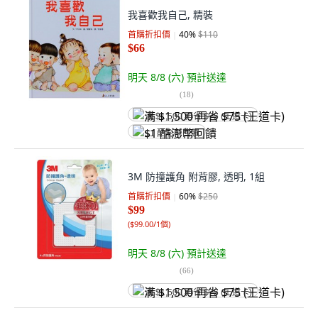
我喜歡我自己, 精裝
首購折扣價
40
%
$110
$66
明天 8/8 (六)
預計送達
(
18
)
满 $1,500 再省 $75 (王道卡)
$1 酷澎幣回饋
3M 防撞護角 附背膠, 透明, 1組
首購折扣價
60
%
$250
$99
(
$99.00/1個
)
明天 8/8 (六)
預計送達
(
66
)
满 $1,500 再省 $75 (王道卡)