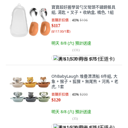
寶寶超好握學習勺叉彎頭不鏽鋼餐具
組, 湯匙 + 叉子 + 收納盒, 橘色, 1組
首購折扣價
40
%
$196
$117
(
$117.00/1套
)
明天 8/8 (六)
預計送達
(
131
)
满 $1,500 再省 $75 (王道卡)
OhBabyLaugh 堆疊漂漂船 6件組, 大
象 + 猴子 + 狐狸 + 無尾熊 + 河馬 + 老
虎, 1套
首購折扣價
40
%
$200
$120
明天 8/8 (六)
預計送達
(
35
)
满 $1,500 再省 $75 (王道卡)