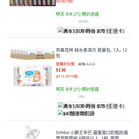
(
$9.80/1個
)
明天 8/8 (六)
預計送達
(
6248
)
满 $1,500 再省 $75 (王道卡)
奈森克林 純水柔濕巾 掀蓋包, 1入, 12
包
首購折扣價
40
%
$228
$136
(
$113.33/10張
)
明天 8/8 (六)
預計送達
(
66
)
满 $1,500 再省 $75 (王道卡)
$4 酷澎幣回饋
Simba 小獅王辛巴 蘊蜜寬口奶瓶防漏
學習吸管組 6個月以上, 1組, 吸管