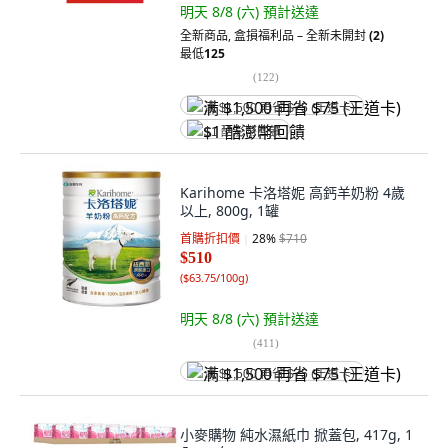
明天 8/8 (六)
預計送達
全新商品
,
盒損福利品 – 全新未開封
(2)
最低
125
(
122
)
满 $1,500 再省 $75 (王道卡)
$1 酷澎幣回饋
Karihome 卡洛塔妮 高鈣羊奶粉 4歲
以上, 800g, 1罐
首購折扣價
28
%
$710
$510
(
$63.75/100g
)
明天 8/8 (六)
預計送達
(
411
)
满 $1,500 再省 $75 (王道卡)
小麥購物 純水濕紙巾 掀蓋包, 417g, 1