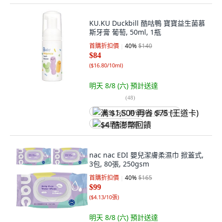
KU.KU Duckbill 酷咕鴨 寶寶益生菌慕
斯牙膏 葡萄, 50ml, 1瓶
首購折扣價
40
%
$140
$84
(
$16.80/10ml
)
明天 8/8 (六)
預計送達
(
48
)
满 $1,500 再省 $75 (王道卡)
$4 酷澎幣回饋
nac nac EDI 嬰兒潔膚柔濕巾 掀蓋式,
3包, 80張, 250gsm
首購折扣價
40
%
$165
$99
(
$4.13/10張
)
明天 8/8 (六)
預計送達