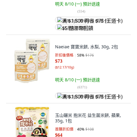
明天 8/10 (一)
預計送達
(
554
)
满 $1,500 再省 $75 (王道卡)
$5 酷澎幣回饋
Naeiae 寶寶米餅, 水梨, 30g, 2包
折扣後價格
58
%
$176
$73
(
$12.17/10g
)
明天 8/10 (一)
預計送達
(
6371
)
满 $1,500 再省 $75 (王道卡)
玉山碾米 抱米花 益生菌米餅, 蘋果,
35g, 1包
首購折扣價
40
%
$108
$64