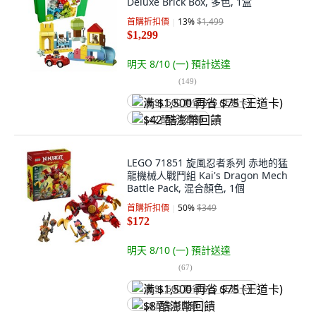
Deluxe Brick Box, 多色, 1盒
首購折扣價
13
%
$1,499
$1,299
明天 8/10 (一)
預計送達
(
149
)
满 $1,500 再省 $75 (王道卡)
$42 酷澎幣回饋
LEGO 71851 旋風忍者系列 赤地的猛
龍機械人戰鬥組 Kai's Dragon Mech
Battle Pack, 混合顏色, 1個
首購折扣價
50
%
$349
$172
明天 8/10 (一)
預計送達
(
67
)
满 $1,500 再省 $75 (王道卡)
$8 酷澎幣回饋