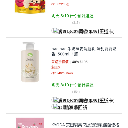
(
$18.29/10g
)
明天 8/10 (一)
預計送達
(
315
)
满 $1,500 再省 $75 (王道卡)
nac nac 牛奶燕麥洗髮乳 清甜寶寶奶
香, 500ml, 1瓶
首購折扣價
40
%
$195
$117
(
$23.40/100ml
)
明天 8/10 (一)
預計送達
(
454
)
满 $1,500 再省 $75 (王道卡)
$1 酷澎幣回饋
KYODA 京田製菓 巧虎寶寶乳酸菌優格