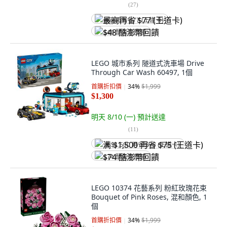
(
27
)
最高再省 $77 (王道卡)
$48 酷澎幣回饋
LEGO 城市系列 隧道式洗車場 Drive
Through Car Wash 60497, 1個
首購折扣價
34
%
$1,999
$1,300
明天 8/10 (一)
預計送達
(
11
)
满 $1,500 再省 $75 (王道卡)
$74 酷澎幣回饋
LEGO 10374 花藝系列 粉紅玫瑰花束
Bouquet of Pink Roses, 混和顏色, 1
個
首購折扣價
34
%
$1,999