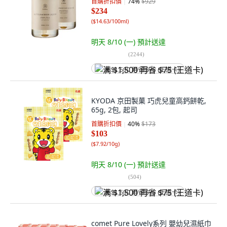
首購折扣價
74
%
$929
$234
(
$14.63/100ml
)
明天 8/10 (一)
預計送達
(
2244
)
满 $1,500 再省 $75 (王道卡)
KYODA 京田製菓 巧虎兒童高鈣餅乾,
65g, 2包, 起司
首購折扣價
40
%
$173
$103
(
$7.92/10g
)
明天 8/10 (一)
預計送達
(
504
)
满 $1,500 再省 $75 (王道卡)
comet Pure Lovely系列 嬰幼兒濕紙巾