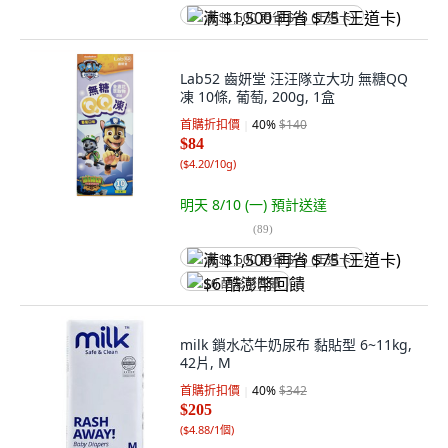
满 $1,500 再省 $75 (王道卡)
Lab52 齒妍堂 汪汪隊立大功 無糖QQ
凍 10條, 葡萄, 200g, 1盒
首購折扣價
40
%
$140
$84
(
$4.20/10g
)
明天 8/10 (一)
預計送達
(
89
)
满 $1,500 再省 $75 (王道卡)
$6 酷澎幣回饋
milk 鎖水芯牛奶尿布 黏貼型 6~11kg,
42片, M
首購折扣價
40
%
$342
$205
(
$4.88/1個
)