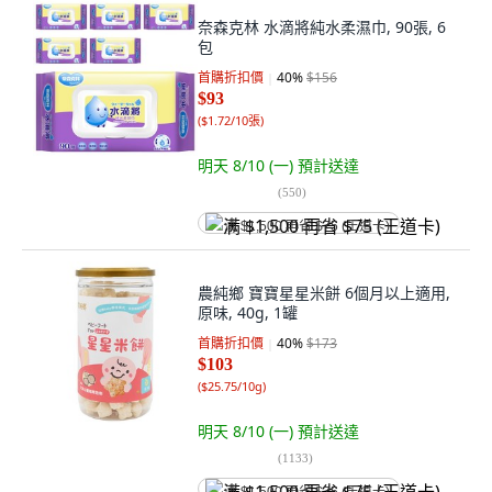
奈森克林 水滴將純水柔濕巾, 90張, 6
包
首購折扣價
40
%
$156
$93
(
$1.72/10張
)
明天 8/10 (一)
預計送達
(
550
)
满 $1,500 再省 $75 (王道卡)
農純鄉 寶寶星星米餅 6個月以上適用,
原味, 40g, 1罐
首購折扣價
40
%
$173
$103
(
$25.75/10g
)
明天 8/10 (一)
預計送達
(
1133
)