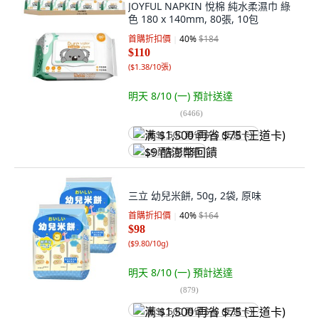
JOYFUL NAPKIN 悅棉 純水柔濕巾 綠
色 180 x 140mm, 80張, 10包
首購折扣價
40
%
$184
$110
(
$1.38/10張
)
明天 8/10 (一)
預計送達
(
6466
)
满 $1,500 再省 $75 (王道卡)
$9 酷澎幣回饋
三立 幼兒米餅, 50g, 2袋, 原味
首購折扣價
40
%
$164
$98
(
$9.80/10g
)
明天 8/10 (一)
預計送達
(
879
)
满 $1,500 再省 $75 (王道卡)