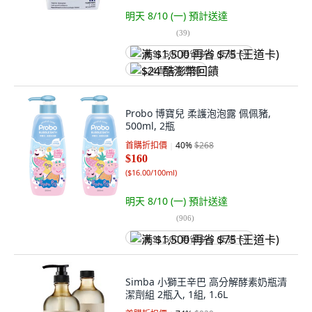
明天 8/10 (一)
預計送達
(
39
)
满 $1,500 再省 $75 (王道卡)
$24 酷澎幣回饋
Probo 博寶兒 柔護泡泡露 佩佩豬,
500ml, 2瓶
首購折扣價
40
%
$268
$160
(
$16.00/100ml
)
明天 8/10 (一)
預計送達
(
906
)
满 $1,500 再省 $75 (王道卡)
Simba 小獅王辛巴 高分解酵素奶瓶清
潔劑組 2瓶入, 1組, 1.6L