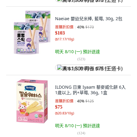
满 $1,500 再省 $75 (王道卡)
Naeiae 嬰幼兒米棒, 藍莓, 30g, 2包
首購折扣價
40
%
$173
$103
(
$17.17/10g
)
明天 8/10 (一)
預計送達
(
523
)
满 $1,500 再省 $75 (王道卡)
ILDONG 日東 Iyaam 藜麥威化餅 6入
1歲以上, 鈣+草莓, 36g, 1盒
首購折扣價
40
%
$125
$75
(
$20.83/10g
)
明天 8/10 (一)
預計送達
(
124
)