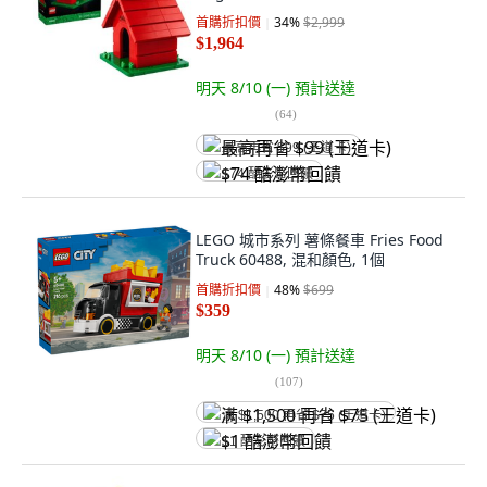
首購折扣價
34
%
$2,999
$1,964
明天 8/10 (一)
預計送達
(
64
)
最高再省 $99 (王道卡)
$74 酷澎幣回饋
LEGO 城市系列 薯條餐車 Fries Food
Truck 60488, 混和顏色, 1個
首購折扣價
48
%
$699
$359
明天 8/10 (一)
預計送達
(
107
)
满 $1,500 再省 $75 (王道卡)
$1 酷澎幣回饋