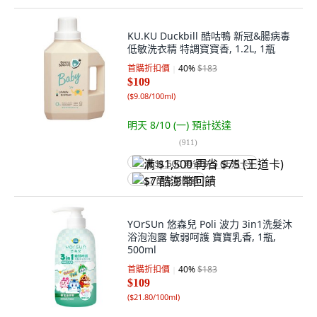
KU.KU Duckbill 酷咕鴨 新冠&腸病毒
低敏洗衣精 特調寶寶香, 1.2L, 1瓶
首購折扣價
40
%
$183
$109
(
$9.08/100ml
)
明天 8/10 (一)
預計送達
(
911
)
满 $1,500 再省 $75 (王道卡)
$7 酷澎幣回饋
YOrSUn 悠森兒 Poli 波力 3in1洗髮沐
浴泡泡露 敏弱呵護 寶寶乳香, 1瓶,
500ml
首購折扣價
40
%
$183
$109
(
$21.80/100ml
)