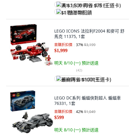
满 $1,500 再省 $75 (王道卡)
$1 酷澎幣回饋
LEGO ICONS 法拉利F2004 和麥可 舒
馬克 11375, 1套
首購折扣價
37
%
$3,199
$1,999
明天 8/10 (一)
預計送達
(
42
)
最高再省 $100 (王道卡)
LEGO DC系列 蝙蝠俠對超人 蝙蝠車
76331, 1套
首購折扣價
42
%
$1,049
$599
明天 8/10 (一)
預計送達