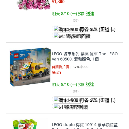
$1,300
明天 8/10 (一)
預計送達
(
33
)
满 $1,500 再省 $75 (王道卡)
$41 酷澎幣回饋
LEGO 城市系列 樂高 貨車 The LEGO
Van 60500, 混和顏色, 1個
首購折扣價
37
%
$999
$625
明天 8/10 (一)
預計送達
(
81
)
满 $1,500 再省 $75 (王道卡)
$1 酷澎幣回饋
LEGO duplo 得寶 10914 豪華顆粒盒