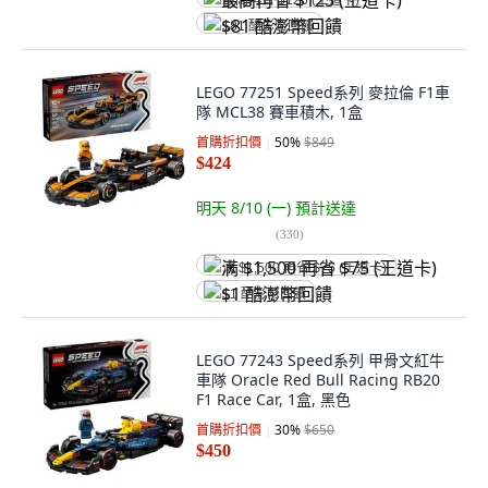
最高再省 $125 (王道卡)
$81 酷澎幣回饋
LEGO 77251 Speed系列 麥拉倫 F1車
隊 MCL38 賽車積木, 1盒
首購折扣價
50
%
$849
$424
明天 8/10 (一)
預計送達
(
330
)
满 $1,500 再省 $75 (王道卡)
$1 酷澎幣回饋
LEGO 77243 Speed系列 甲骨文紅牛
車隊 Oracle Red Bull Racing RB20
F1 Race Car, 1盒, 黑色
首購折扣價
30
%
$650
$450