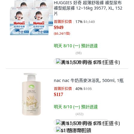
HUGGIES 好奇 超薄舒吸褲 褲型尿布
褲型紙尿褲 12~16kg 39577, XL, 152
片
首購折扣價
17
%
$1,149
$949
(
$6.24/1個
)
明天 8/10 (一)
預計送達
(
98
)
满 $1,500 再省 $75 (王道卡)
nac nac 牛奶燕麥沐浴乳, 500ml, 1瓶
首購折扣價
40
%
$195
$117
明天 8/10 (一)
預計送達
(
432
)
满 $1,500 再省 $75 (王道卡)
$1 酷澎幣回饋