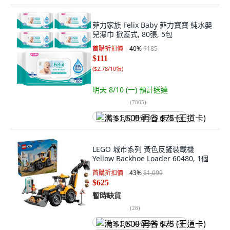
菲力家族 Felix Baby 菲力寶寶 純水嬰
兒濕巾 掀蓋式, 80張, 5包
首購折扣價
40
%
$185
$111
(
$2.78/10張
)
明天 8/10 (一)
預計送達
(
7865
)
满 $1,500 再省 $75 (王道卡)
LEGO 城市系列 黃色反鏟裝載機
Yellow Backhoe Loader 60480, 1個
首購折扣價
43
%
$1,099
$625
暫時缺貨
(
28
)
满 $1,500 再省 $75 (王道卡)