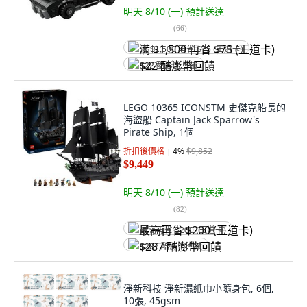
明天 8/10 (一)
預計送達
(
66
)
满 $1,500 再省 $75 (王道卡)
$22 酷澎幣回饋
LEGO 10365 ICONSTM 史傑克船長的
海盜船 Captain Jack Sparrow's
Pirate Ship, 1個
折扣後價格
4
%
$9,852
$9,449
明天 8/10 (一)
預計送達
(
82
)
最高再省 $200 (王道卡)
$287 酷澎幣回饋
淨新科技 淨新濕紙巾小隨身包, 6個,
10張, 45gsm