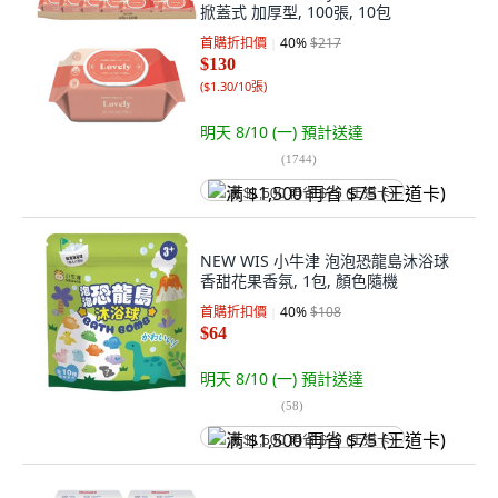
掀蓋式 加厚型, 100張, 10包
首購折扣價
40
%
$217
$130
(
$1.30/10張
)
明天 8/10 (一)
預計送達
(
1744
)
满 $1,500 再省 $75 (王道卡)
NEW WIS 小牛津 泡泡恐龍島沐浴球
香甜花果香氛, 1包, 顏色隨機
首購折扣價
40
%
$108
$64
明天 8/10 (一)
預計送達
(
58
)
满 $1,500 再省 $75 (王道卡)