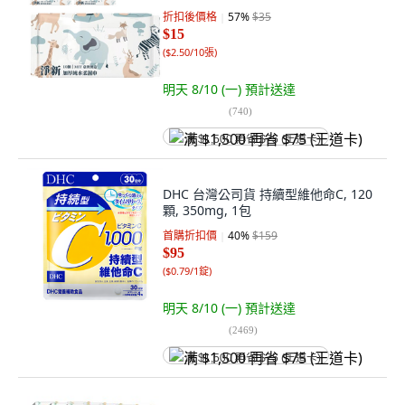
折扣後價格
57
%
$35
$15
(
$2.50/10張
)
明天 8/10 (一)
預計送達
(
740
)
满 $1,500 再省 $75 (王道卡)
DHC 台灣公司貨 持續型維他命C, 120
顆, 350mg, 1包
首購折扣價
40
%
$159
$95
(
$0.79/1錠
)
明天 8/10 (一)
預計送達
(
2469
)
满 $1,500 再省 $75 (王道卡)