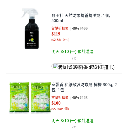
野田社 天然防果蠅蒼蠅噴劑, 1個,
500ml
首購折扣價
40
%
$199
$119
(
$2.38/10ml
)
明天 8/10 (一)
預計送達
(
1
)
满 $1,500 再省 $75 (王道卡)
室飄香 和紙散裝防蟲劑 檸檬 300g, 2
包, 1包
首購折扣價
40
%
$168
$100
(
$50.00/1個
)
明天 8/10 (一)
預計送達
(
5
)