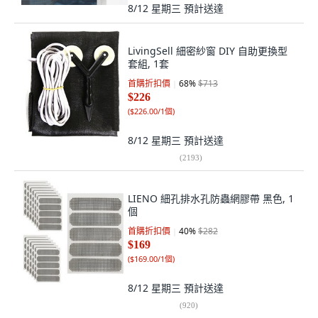
8/12 星期三
預計送達
LivingSell 細密紗窗 DIY 自助更換型
套組, 1套
首購折扣價
68
%
$713
$226
(
$226.00/1個
)
8/12 星期三
預計送達
(
2193
)
LIENO 細孔排水孔防蟲網膠帶 黑色, 1
個
首購折扣價
40
%
$282
$169
(
$169.00/1個
)
8/12 星期三
預計送達
(
920
)