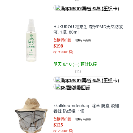
满 $1,500 再省 $75 (王道卡)
HUKUROU 福來朗 森寧PMD天然防蚊
液, 1瓶, 80ml
首購折扣價
40
%
$330
$198
(
$198.00/1個
)
明天 8/10 (一)
預計送達
(
11
)
满 $1,500 再省 $75 (王道卡)
$8 酷澎幣回饋
kkalkkeumdeohagi 除草 防蟲 飛蠅
養蜂 防蜂帽, 1個
首購折扣價
40
%
$209
$125
(
$125.00/1個
)