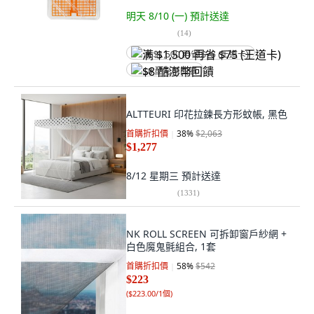
明天 8/10 (一)
預計送達
(
14
)
满 $1,500 再省 $75 (王道卡)
$8 酷澎幣回饋
ALTTEURI 印花拉鍊長方形蚊帳, 黑色
首購折扣價
38
%
$2,063
$1,277
8/12 星期三
預計送達
(
1331
)
NK ROLL SCREEN 可拆卸窗戶紗網 +
白色魔鬼氈組合, 1套
首購折扣價
58
%
$542
$223
(
$223.00/1個
)