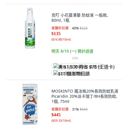
克叮 小花蔓澤蘭 防蚊液 一般款,
80ml, 1瓶
首購折扣價
40
%
$225
$135
(
$16.88/10ml
)
明天 8/10 (一)
預計送達
(
16
)
满 $1,500 再省 $75 (王道卡)
$11 酷澎幣回饋
MOSKINTO 魔法格20%長效防蚊乳液
Picaridin 20%派卡瑞丁/8H長效防蚊,
1個, 75ml
首購折扣價
31
%
$645
$445
(
$59.33/10ml
)