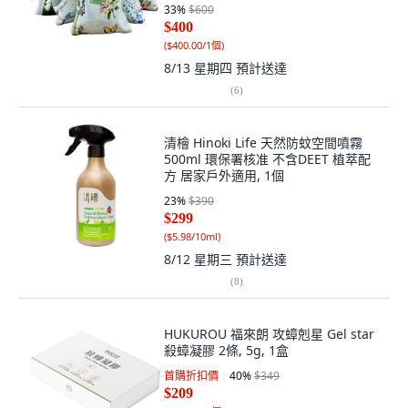
33
%
$600
$400
(
$400.00/1個
)
8/13 星期四
預計送達
(
6
)
清檜 Hinoki Life 天然防蚊空間噴霧
500ml 環保署核准 不含DEET 植萃配
方 居家戶外適用, 1個
23
%
$390
$299
(
$5.98/10ml
)
8/12 星期三
預計送達
(
8
)
HUKUROU 福來朗 攻蟑剋星 Gel star
殺蟑凝膠 2條, 5g, 1盒
首購折扣價
40
%
$349
$209