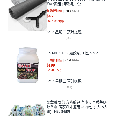
戶紗窗組 細密網, 1套
首購折扣價
30
%
$651
$451
(
$451.00/1個
)
8/12 星期三
預計送達
(
78
)
SNAKE STOP 驅蛇劑, 1個, 570g
首購折扣價
61
%
$512
$199
(
$3.49/10g
)
8/12 星期三
預計送達
(
401
)
繁華藥局 漢方防蚊包 草本艾草香茅驅
蚊香囊 居家戶外適用 40g/包 (1入/5入
組), 1個, 5個裝