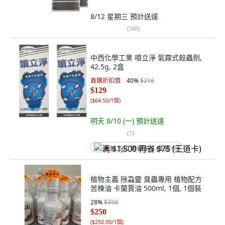
8/12 星期三
預計送達
(
340
)
中西化學工業 噴立淨 氣霧式殺蟲劑,
42.5g, 2盒
首購折扣價
40
%
$216
$129
(
$64.50/1個
)
明天 8/10 (一)
預計送達
(
7
)
满 $1,500 再省 $75 (王道卡)
植物主義 除蝨靈 臭蟲專用 植物配方
苦楝油 卡蘭賈油 500ml, 1個, 1個裝
28
%
$350
$250
(
$250.00/1個
)