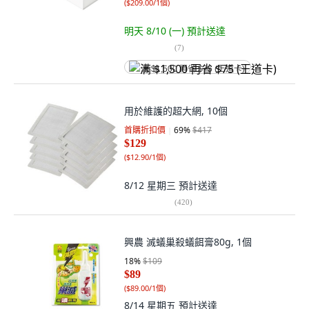
(
$209.00/1個
)
明天 8/10 (一)
預計送達
(
7
)
满 $1,500 再省 $75 (王道卡)
用於維護的超大網, 10個
首購折扣價
69
%
$417
$129
(
$12.90/1個
)
8/12 星期三
預計送達
(
420
)
興農 滅蟻巢殺蟻餌膏80g, 1個
18
%
$109
$89
(
$89.00/1個
)
8/14 星期五
預計送達