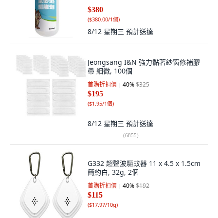
$380
(
$380.00/1個
)
8/12 星期三
預計送達
Jeongsang I&N 強力黏著紗窗修補膠
帶 細微, 100個
首購折扣價
40
%
$325
$195
(
$1.95/1個
)
8/12 星期三
預計送達
(
6855
)
G332 超聲波驅蚊器 11 x 4.5 x 1.5cm
簡約白, 32g, 2個
首購折扣價
40
%
$192
$115
(
$17.97/10g
)