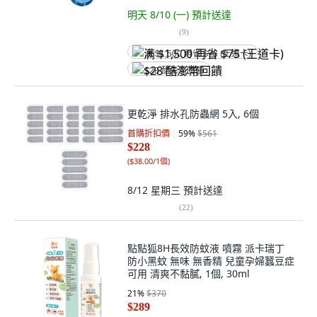
明天 8/10 (一)
預計送達
(
9
)
满 $1,500 再省 $75 (王道卡)
$28 酷澎幣回饋
更乾淨 排水孔防蟲網 5入, 6個
首購折扣價
59
%
$561
$228
(
$38.00/1個
)
8/12 星期三
預計送達
(
22
)
點點狐8H長效防蚊液 噴霧 派卡瑞丁
防小黑蚊 無味 無香精 兒童孕婦蠶豆症
可用 清爽不黏膩, 1個, 30ml
21
%
$370
$289