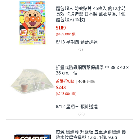
麵包超人 防蚊貼片 45枚入 約12小時
長效 卡通造型 日本製 薰衣草香, 1個,
麵包超人(45枚)
$189
(
$189.00/1個
)
8/13 星期四
預計送達
(
2
)
折疊式防蟲網蔬菜保護罩 中 88 x 40 x
36 cm, 1個
首購折扣價
40
%
$406
$243
(
$243.00/1個
)
8/12 星期三
預計送達
(
29
)
威滅 滅蟑隊 升級版 五重連鎖滅蟑 優
雅木紋扁盒造型 1.6g, 1個, 9.6g