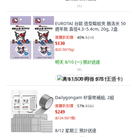
(
1
)
EUROTAI 台歐 造型驅蚊夾 酷洛米 50
週年款 直徑4.3~5.4cm, 20g, 2盒
首購折扣價
40
%
$218
$130
(
$32.50/10g
)
明天 8/10 (一)
預計送達
(
6
)
满 $1,500 再省 $75 (王道卡)
Dailygongam 紗窗修補組, 2組
首購折扣價
57
%
$582
$249
(
$124.50/1個
)
8/12 星期三
預計送達