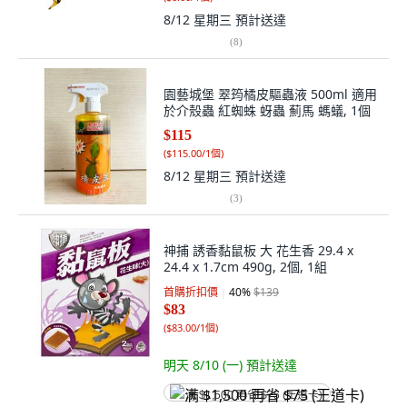
8/12 星期三
預計送達
(
8
)
園藝城堡 翠筠橘皮驅蟲液 500ml 適用
於介殼蟲 紅蜘蛛 蚜蟲 薊馬 螞蟻, 1個
$115
(
$115.00/1個
)
8/12 星期三
預計送達
(
3
)
神捕 誘香黏鼠板 大 花生香 29.4 x
24.4 x 1.7cm 490g, 2個, 1組
首購折扣價
40
%
$139
$83
(
$83.00/1個
)
明天 8/10 (一)
預計送達
满 $1,500 再省 $75 (王道卡)