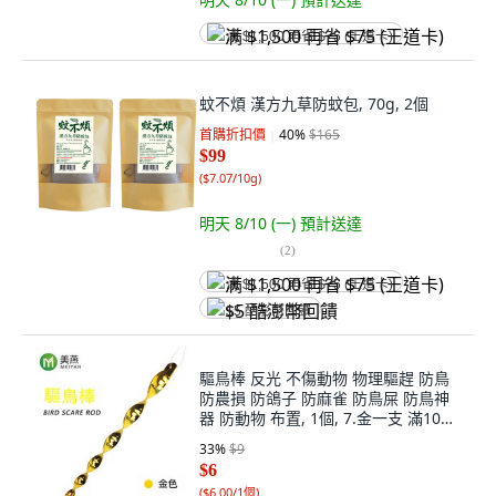
满 $1,500 再省 $75 (王道卡)
蚊不煩 漢方九草防蚊包, 70g, 2個
首購折扣價
40
%
$165
$99
(
$7.07/10g
)
明天 8/10 (一)
預計送達
(
2
)
满 $1,500 再省 $75 (王道卡)
$5 酷澎幣回饋
驅鳥棒 反光 不傷動物 物理驅趕 防鳥
防農損 防鴿子 防麻雀 防鳥屎 防鳥神
器 防動物 布置, 1個, 7.金一支 滿10支
一包裝
33
%
$9
$6
(
$6.00/1個
)