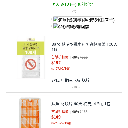
明天 8/10 (一)
預計送達
(
2
)
满 $1,500 再省 $75 (王道卡)
$19 酷澎幣回饋
Baro 黏貼型排水孔防蟲網膠帶 100入,
1個
首購折扣價
40
%
$329
$197
(
$197.00/1個
)
8/12 星期三
預計送達
(
103
)
鱷魚 防蚊片 60天 補充, 4.5g, 1包
首購折扣價
40
%
$183
$109
(
$242.22/10g
)