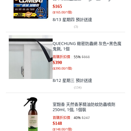
$165
(
$165.00/1個
)
8/13 星期四
預計送達
(
3
)
QUECHUNG 緻密防蟲網 灰色+黑色魔
鬼氈, 1個
首購折扣價
55
%
$868
$390
(
$390.00/1個
)
8/12 星期三
預計送達
(
134
)
室翲香 天然香茅精油防蚊防蟲噴劑
250ml, 1個, 1個裝
首購折扣價
40
%
$247
$148
(
$148.00/1個
)