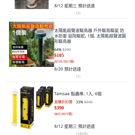
8/12 星期三
預計送達
(
3
)
太陽能超聲波驅鳥器 戶外驅鳥驅鼠 防
水防雷 庭院驅蛇, 1個, 太陽能超聲波圓
形驅鳥器
64
%
$299
$105
(
$105.00/1個
)
8/20
預計送達
(
1
)
Tamsaa 黏蟲棒, 1入, 6個
首購折扣價
33
%
$590
$390
(
$65.00/1個
)
8/12 星期三
預計送達
(
14036
)