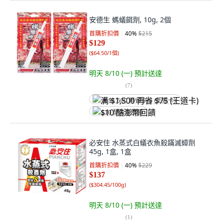
安德生 螞蟻餌劑, 10g, 2個
首購折扣價
40
%
$215
$129
(
$64.50/1個
)
明天 8/10 (一)
預計送達
(
7
)
满 $1,500 再省 $75 (王道卡)
$10 酷澎幣回饋
必安住 水蒸式白蟻衣魚殺蹣滅蟑劑
45g, 1盒, 1盒
首購折扣價
40
%
$229
$137
(
$304.45/100g
)
明天 8/10 (一)
預計送達
(
1
)