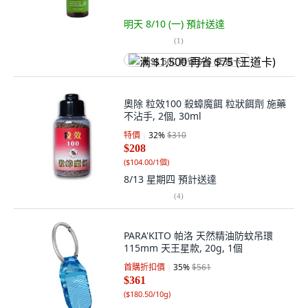
明天 8/10 (一)
預計送達
(
1
)
满 $1,500 再省 $75 (王道卡)
奧除 粒效100 殺蟑魔餌 粒狀餌劑 施藥
不沾手, 2個, 30ml
特價
32
%
$310
$208
(
$104.00/1個
)
8/13 星期四
預計送達
(
4
)
PARA'KITO 帕洛 天然精油防蚊吊環
115mm 天王星款, 20g, 1個
首購折扣價
35
%
$561
$361
(
$180.50/10g
)