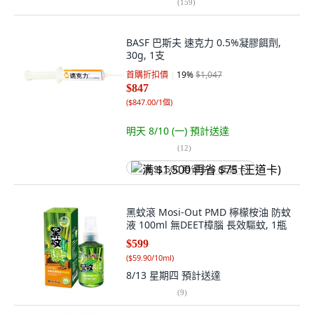
(
159
)
BASF 巴斯夫 速克力 0.5%凝膠餌劑,
30g, 1支
首購折扣價
19
%
$1,047
$847
(
$847.00/1個
)
明天 8/10 (一)
預計送達
(
12
)
满 $1,500 再省 $75 (王道卡)
黑蚊滾 Mosi-Out PMD 檸檬桉油 防蚊
液 100ml 無DEET樟腦 長效驅蚊, 1瓶
$599
(
$59.90/10ml
)
8/13 星期四
預計送達
(
9
)