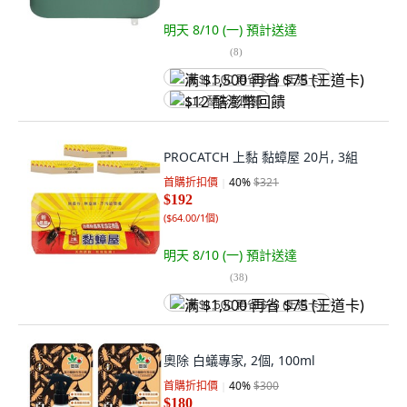
明天 8/10 (一)
預計送達
(
8
)
满 $1,500 再省 $75 (王道卡)
$12 酷澎幣回饋
PROCATCH 上黏 黏蟑屋 20片, 3組
首購折扣價
40
%
$321
$192
(
$64.00/1個
)
明天 8/10 (一)
預計送達
(
38
)
满 $1,500 再省 $75 (王道卡)
奧除 白蟻專家, 2個, 100ml
首購折扣價
40
%
$300
$180