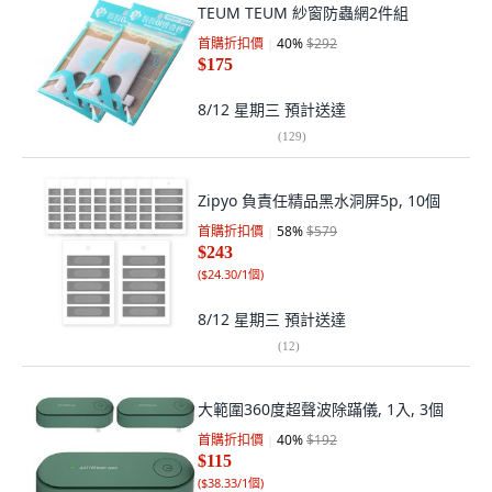
TEUM TEUM 紗窗防蟲網2件組
首購折扣價
40
%
$292
$175
8/12 星期三
預計送達
(
129
)
Zipyo 負責任精品黑水洞屏5p, 10個
首購折扣價
58
%
$579
$243
(
$24.30/1個
)
8/12 星期三
預計送達
(
12
)
大範圍360度超聲波除蹣儀, 1入, 3個
首購折扣價
40
%
$192
$115
(
$38.33/1個
)