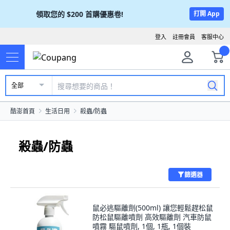
領取您的
$200
首購優惠卷!
打開 App
登入
註冊會員
客服中心
全部
酷澎首頁
生活日用
殺蟲/防蟲
殺蟲/防蟲
篩選器
鼠必逃驅離劑(500ml) 讓您輕鬆趕松鼠
防松鼠驅離噴劑 高效驅離劑 汽車防鼠
噴霧 驅鼠噴劑, 1個, 1瓶, 1個裝