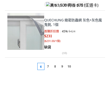
满 $1,500 再省 $75 (王道卡)
QUECHUNG 緻密防蟲網 灰色+灰色魔
鬼氈, 1個
首購折扣價
45
%
$424
$231
(
$231.00/1個
)
缺貨
(
10
)
7
8
9
10
6