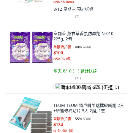
(
$96.33/10ml
)
8/12 星期三
預計送達
(
7
)
室翲香 薰衣草香氛防蟲劑 N-010
225g, 2包
首購折扣價
40
%
$168
$100
(
$50.00/1個
)
明天 8/10 (一)
預計送達
(
31
)
满 $1,500 再省 $75 (王道卡)
TEUM TEUM 窗戶縫隙遮擋紗網組 2入
+紗窗修補貼片 5入 2組, 1套
首購折扣價
55
%
$300
$134
(
$134.00/1個
)