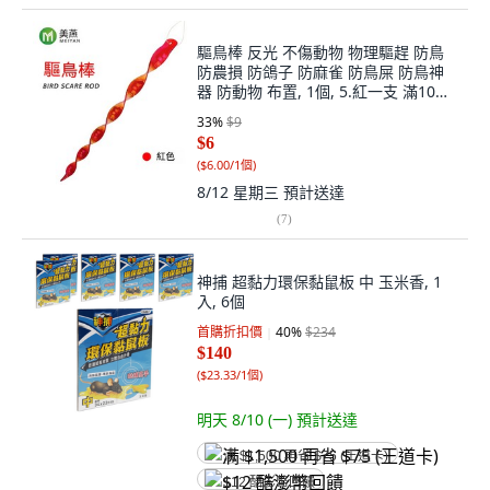
驅鳥棒 反光 不傷動物 物理驅趕 防鳥
防農損 防鴿子 防麻雀 防鳥屎 防鳥神
器 防動物 布置, 1個, 5.紅一支 滿10支
一包裝
33
%
$9
$6
(
$6.00/1個
)
8/12 星期三
預計送達
(
7
)
神捕 超黏力環保黏鼠板 中 玉米香, 1
入, 6個
首購折扣價
40
%
$234
$140
(
$23.33/1個
)
明天 8/10 (一)
預計送達
满 $1,500 再省 $75 (王道卡)
$12 酷澎幣回饋