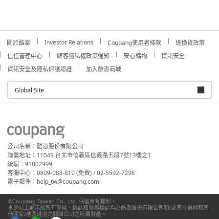
Investor Relations
關於酷澎
Coupang使用者條款
退換貨政策
信任管理中心
顧客隱私權政策通知
安心購物
資訊安全
資訊安全及隱私保護認證
加入酷澎商城
Global Site
公司名稱：酷澎股份有限公司
聯繫地址：11049 台北市信義區信義路五段7號13樓之1
統編：91002999
客服中心：0809-088-810 (免費) / 02-5592-7298
電子郵件：help_tw@coupang.com
©Coupang Taiwan Co., Ltd. 保留所有權利。
本網站上顯示的所有商標、標誌和服務標誌均為酷澎股份有限公司和/或其在美國和其
他國家/地區註冊之關聯公司之所屬財產。