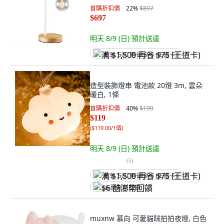
首購折扣價
22
%
$897
$697
明天 8/9 (日)
預計送達
满 $1,500 再省 $75 (王道卡)
造型裝飾燈串 電池款 20燈 3m, 雲朵
暖白, 1條
首購折扣價
40
%
$199
$119
(
$119.00/1個
)
明天 8/9 (日)
預計送達
(
5
)
满 $1,500 再省 $75 (王道卡)
$6 酷澎幣回饋
muxnw 慕向 可愛貓咪拍拍夜燈, 白色