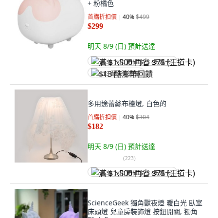
+ 粉橘色
首購折扣價
40
%
$499
$299
明天 8/9 (日)
預計送達
满 $1,500 再省 $75 (王道卡)
$13 酷澎幣回饋
多用途蕾絲布檯燈, 白色的
首購折扣價
40
%
$304
$182
明天 8/9 (日)
預計送達
(
223
)
满 $1,500 再省 $75 (王道卡)
ScienceGeek 獨角獸夜燈 暖白光 臥室
床頭燈 兒童房裝飾燈 按鈕開關, 獨角