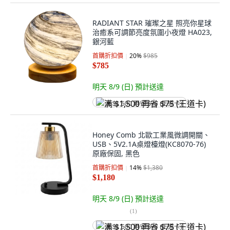
RADIANT STAR 璀璨之星 照亮你星球
治癒系可調節亮度氛圍小夜燈 HA023,
銀河藍
首購折扣價
20
%
$985
$785
明天 8/9 (日)
預計送達
满 $1,500 再省 $75 (王道卡)
Honey Comb 北歐工業風微調開關、
USB、5V2.1A桌燈檯燈(KC8070-76)
原廠保固, 黑色
首購折扣價
14
%
$1,380
$1,180
明天 8/9 (日)
預計送達
(
1
)
满 $1,500 再省 $75 (王道卡)