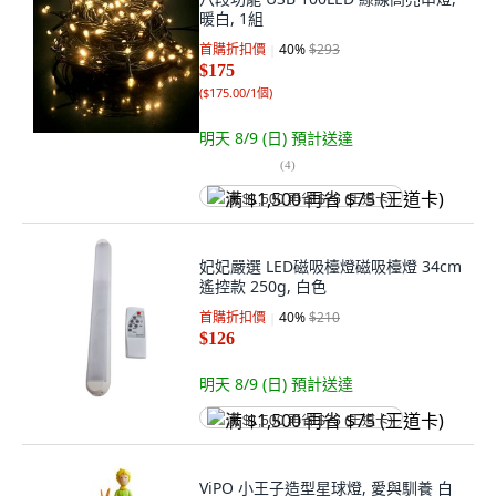
暖白, 1組
首購折扣價
40
%
$293
$175
(
$175.00/1個
)
明天 8/9 (日)
預計送達
(
4
)
满 $1,500 再省 $75 (王道卡)
妃妃嚴選 LED磁吸檯燈磁吸檯燈 34cm
遙控款 250g, 白色
首購折扣價
40
%
$210
$126
明天 8/9 (日)
預計送達
满 $1,500 再省 $75 (王道卡)
ViPO 小王子造型星球燈, 愛與馴養 白