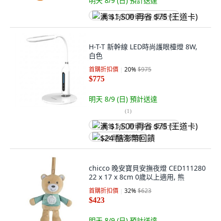
明天 8/9 (日)
預計送達
满 $1,500 再省 $75 (王道卡)
H-T-T 新幹線 LED時尚護眼檯燈 8W,
白色
首購折扣價
20
%
$975
$775
明天 8/9 (日)
預計送達
(
1
)
满 $1,500 再省 $75 (王道卡)
$24 酷澎幣回饋
chicco 晚安寶貝安撫夜燈 CED111280
22 x 17 x 8cm 0歲以上適用, 熊
首購折扣價
32
%
$623
$423
明天 8/9 (日)
預計送達