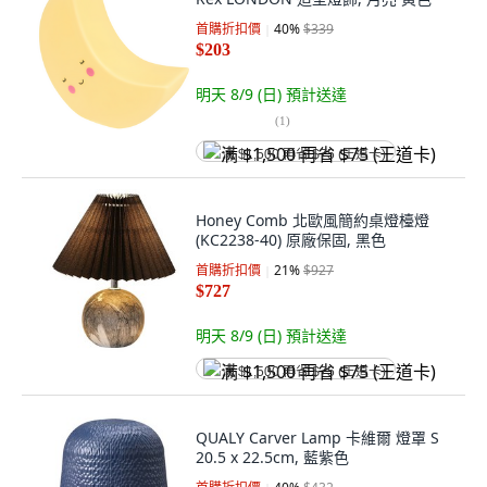
首購折扣價
40
%
$339
$203
明天 8/9 (日)
預計送達
(
1
)
满 $1,500 再省 $75 (王道卡)
Honey Comb 北歐風簡約桌燈檯燈
(KC2238-40) 原廠保固, 黑色
首購折扣價
21
%
$927
$727
明天 8/9 (日)
預計送達
满 $1,500 再省 $75 (王道卡)
QUALY Carver Lamp 卡維爾 燈罩 S
20.5 x 22.5cm, 藍紫色