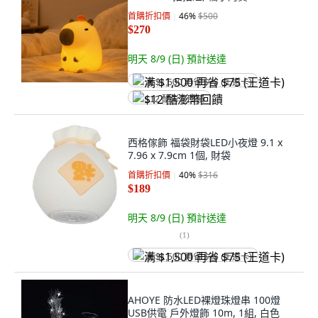
首購折扣價
46
%
$500
$270
明天 8/9 (日)
預計送達
满 $1,500 再省 $75 (王道卡)
$12 酷澎幣回饋
西格傢飾 福袋財袋LED小夜燈 9.1 x
7.96 x 7.9cm 1個, 財袋
首購折扣價
40
%
$316
$189
明天 8/9 (日)
預計送達
(
1
)
满 $1,500 再省 $75 (王道卡)
AHOYE 防水LED裸燈珠燈串 100燈
USB供電 戶外燈飾 10m, 1組, 白色