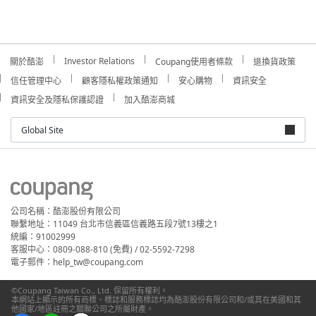
Investor Relations
關於酷澎
Coupang使用者條款
退換貨政策
信任管理中心
顧客隱私權政策通知
安心購物
資訊安全
資訊安全及隱私保護認證
加入酷澎商城
Global Site
公司名稱：酷澎股份有限公司
聯繫地址：11049 台北市信義區信義路五段7號13樓之1
統編：91002999
客服中心：0809-088-810 (免費) / 02-5592-7298
電子郵件：help_tw@coupang.com
©Coupang Taiwan Co., Ltd. 保留所有權利。
本網站上顯示的所有商標、標誌和服務標誌均為酷澎股份有限公司和/或其在美國和其
他國家/地區註冊之關聯公司之所屬財產。