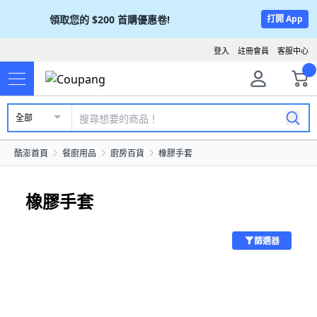
領取您的
$200
首購優惠卷!
打開 App
登入
註冊會員
客服中心
全部
酷澎首頁
餐廚用品
廚房百貨
橡膠手套
橡膠手套
篩選器