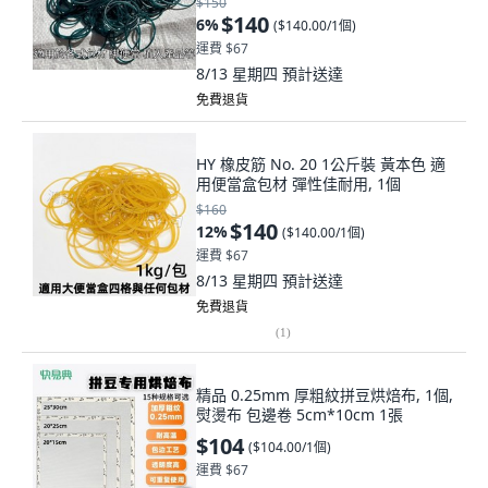
$150
$140
6
%
(
$140.00/1個
)
運費 $67
8/13 星期四
預計送達
免費退貨
HY 橡皮筋 No. 20 1公斤裝 黃本色 適
用便當盒包材 彈性佳耐用, 1個
$160
$140
12
%
(
$140.00/1個
)
運費 $67
8/13 星期四
預計送達
免費退貨
(
1
)
精品 0.25mm 厚粗紋拼豆烘焙布, 1個,
熨燙布 包邊卷 5cm*10cm 1張
$104
(
$104.00/1個
)
運費 $67