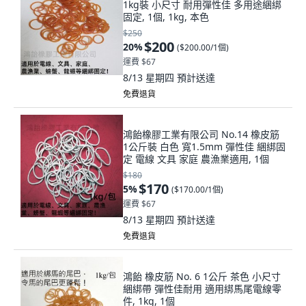
1kg裝 小尺寸 耐用彈性佳 多用途綑綁
固定, 1個, 1kg, 本色
$250
$200
20
%
(
$200.00/1個
)
運費 $67
8/13 星期四
預計送達
免費退貨
鴻飴橡膠工業有限公司 No.14 橡皮筋
1公斤裝 白色 寬1.5mm 彈性佳 綑綁固
定 電線 文具 家庭 農漁業適用, 1個
$180
$170
5
%
(
$170.00/1個
)
運費 $67
8/13 星期四
預計送達
免費退貨
鴻飴 橡皮筋 No. 6 1公斤 茶色 小尺寸
綑綁帶 彈性佳耐用 適用綁馬尾電線零
件, 1kg, 1個