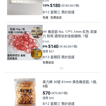
$200
$180
10
%
(
$180.00/1個
)
8/12 星期三
預計送達
免運 ∙ 免費退貨
HY 橡皮筋 No. 17*1.1mm 紅色 高彈
力 耐用 適用信封金紙綑綁, 1個
$150
$140
6
%
(
$140.00/1個
)
運費 $67
8/13 星期四
預計送達
免費退貨
(
1
)
美力牌 30號 81mm 黃色橡皮筋, 1個,
8兩
$70
(
$70.00/1個
)
運費 $90
8/12 星期三
預計送達