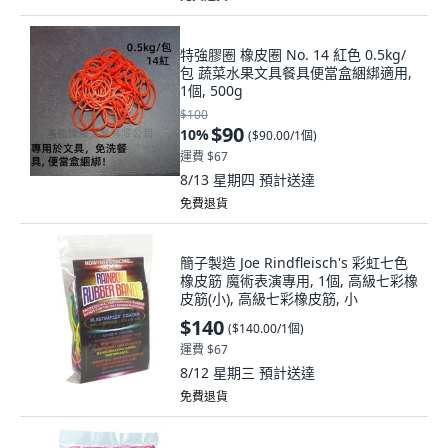
特強膠圈 橡皮圈 No. 14 紅色 0.5kg/
包 蔬菜水果文具餐具便當盒綑綁適用,
1個, 500g
$100
$90
10
%
(
$90.00/1個
)
運費 $67
8/13 星期四
預計送達
免費退貨
簡子製造 Joe Rindfleisch's 彩虹七色
橡皮筋 魔術表演專用, 1個, 高級七彩橡
皮筋(小), 高級七彩橡皮筋, 小
$140
(
$140.00/1個
)
運費 $67
8/12 星期三
預計送達
免費退貨