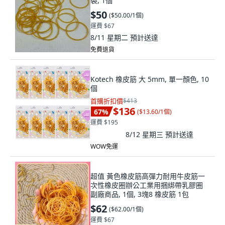
裂, 1個
$50
(
$50.00/1個
)
運費 $67
8/11 星期二
預計送達
免費退貨
Kotech 橡皮筋 大 5mm, 單一顏色, 10
個
首購折扣價
$413
$136
67
%
(
$13.60/1個
)
運費 $195
8/12 星期三
預計送達
WOW免運
超值 黃色橡皮筋高彈力耐用牛皮筋一
次性橡皮圈辦公工業用捆綁帶乳膠圈
副廠商品, 1個, 3塊8 橡皮筋 1包
$62
(
$62.00/1個
)
運費 $67