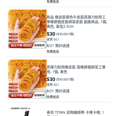
免費退貨
新品 橡皮筋黃色牛皮筋高彈力耐用工
業橡膠圈皮套綁菜皮筋 副廠商品, 1個,
黃色, 直徑2.5cm
$30
(
$30.00/1個
)
運費 $67
8/21
預計送達
免費退貨
高彈力耐用橡皮筋 寬橡膠圈綁菜工業
用, 1個, 黃色
$30
(
$30.00/1個
)
運費 $67
8/21
預計送達
免費退貨
泰坦 TITAN 貨物綑綁帶 卡哩卡哩, 1