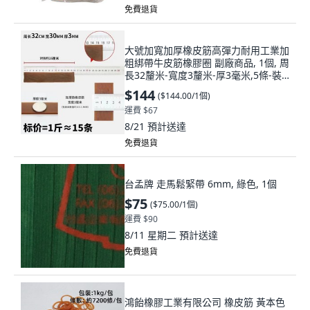
免費退貨
大號加寬加厚橡皮筋高彈力耐用工業加
粗綁帶牛皮筋橡膠圈 副廠商品, 1個, 周
長32釐米-寬度3釐米-厚3毫米,5條-裝,
N/A
$144
(
$144.00/1個
)
運費 $67
8/21
預計送達
免費退貨
台孟牌 走馬鬆緊帶 6mm, 綠色, 1個
$75
(
$75.00/1個
)
運費 $90
8/11 星期二
預計送達
免費退貨
鴻飴橡膠工業有限公司 橡皮筋 黃本色