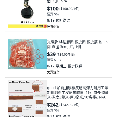
個, 1米, N/A
$100
(
$100.00/1個
)
運費 $67
8/19
預計送達
免費退貨
光陽牌 特強膠圈 橡皮圈 橡皮筋 約3.5
兩 直徑 3cm, 紅, 1個
$39
(
$39.00/1個
)
運費 $107
8/12 星期三
預計送達
免費退貨
good 加寬加厚橡皮筋高彈力耐用工業
加粗綁帶牛皮筋橡膠圈, 1個, 周長40釐
米-寬度3釐米-厚3毫米,10條-裝, N/A
$242
(
$242.00/1個
)
運費 $67
8/21
預計送達