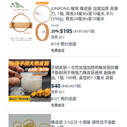
JUNRONG 駿榮 橡皮筋 加寬加厚 高彈
力, 1個, 周長24厘米x寬10毫米,半斤
[250g], 周長24厘米x寬10毫米
$245
$195
20
%
(
$195.00/1個
)
運費 $67
8/19
預計送達
免費退貨
手綁皮筋一次性加強加透明橡皮筋防曬
不斷耐用手捆強力橡皮筋通用 副廠商
品, 1個, 100條, 直徑約1.5釐米 袋裝
$40
(
$40.00/1個
)
運費 $67
8/21
預計送達
免費退貨
橡皮筋 3.5公分 七兩裝 彈性佳不易斷