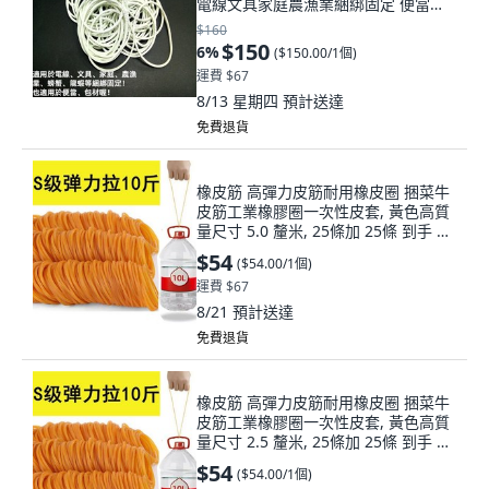
電線文具家庭農漁業綑綁固定 便當包
材, 1kg, 1個
$160
$150
6
%
(
$150.00/1個
)
運費 $67
8/13 星期四
預計送達
免費退貨
橡皮筋 高彈力皮筋耐用橡皮圈 捆菜牛
皮筋工業橡膠圈一次性皮套, 黃色高質
量尺寸 5.0 釐米, 25條加 25條 到手 50
條, 1個
$54
(
$54.00/1個
)
運費 $67
8/21
預計送達
免費退貨
橡皮筋 高彈力皮筋耐用橡皮圈 捆菜牛
皮筋工業橡膠圈一次性皮套, 黃色高質
量尺寸 2.5 釐米, 25條加 25條 到手 50
條, 1個
$54
(
$54.00/1個
)