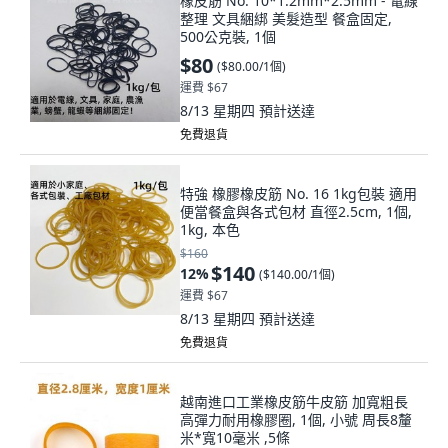
橡皮筋 No. 10*1.2mm*2.5mm - 電線
整理 文具綑綁 美髮造型 餐盒固定,
500公克裝, 1個
$80
(
$80.00/1個
)
運費 $67
8/13 星期四
預計送達
免費退貨
特強 橡膠橡皮筋 No. 16 1kg包裝 適用
便當餐盒與各式包材 直徑2.5cm, 1個,
1kg, 本色
$160
$140
12
%
(
$140.00/1個
)
運費 $67
8/13 星期四
預計送達
免費退貨
越南進口工業橡皮筋牛皮筋 加寬粗長
高彈力耐用橡膠圈, 1個, 小號 周長8釐
米*寬10毫米 ,5條