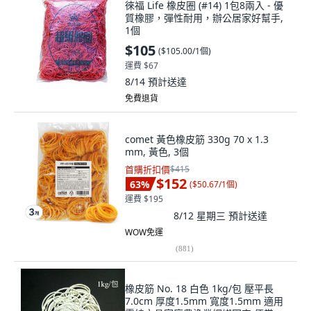
徠福 Life 橡皮圈 (#14) 1包8兩入 - 優
質橡膠，彈性耐用，辦公居家好幫手,
1個
$105
(
$105.00/1個
)
運費 $67
8/14
預計送達
免費退貨
comet 黃色橡皮筋 330g 70 x 1.3
mm, 黃色, 3個
首購折扣價
$415
$152
63
%
(
$50.67/1個
)
運費 $195
8/12 星期三
預計送達
WOW免運
(
881
)
橡皮筋 No. 18 白色 1kg/包 壓平長
7.0cm 厚度1.5mm 寬度1.5mm 適用