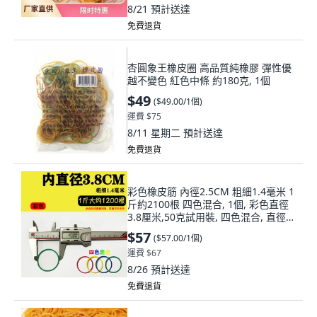
8/21
預計送達
免費退貨
杏圓象王橡皮圈 高品質純橡膠 彈性優
越不變色 紅色中條 約180克, 1個
$49
(
$49.00/1個
)
運費 $75
8/11 星期二
預計送達
免費退貨
彩色橡皮筋 內徑2.5CM 粗細1.4毫米 1
斤約2100根 四色混合, 1個, 彩色直徑
3.8厘米,50克試用裝, 四色混合, 直徑
3.8厘米
$57
(
$57.00/1個
)
運費 $67
8/26
預計送達
免費退貨