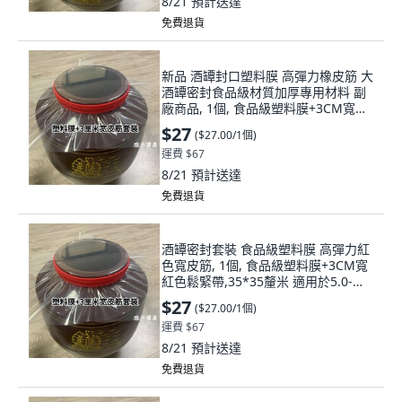
8/21
預計送達
免費退貨
新品 酒罈封口塑料膜 高彈力橡皮筋 大
酒罈密封食品級材質加厚專用材料 副
廠商品, 1個, 食品級塑料膜+3CM寬紅
色鬆緊帶,35*35釐米 適用於5.0-15.0
$27
(
$27.00/1個
)
公, N/A
運費 $67
8/21
預計送達
免費退貨
酒罈密封套裝 食品級塑料膜 高彈力紅
色寬皮筋, 1個, 食品級塑料膜+3CM寬
紅色鬆緊帶,35*35釐米 適用於5.0-
15.0公, 紅色, 食品級塑料膜+3CM寬紅
$27
(
$27.00/1個
)
色鬆緊帶
運費 $67
8/21
預計送達
免費退貨