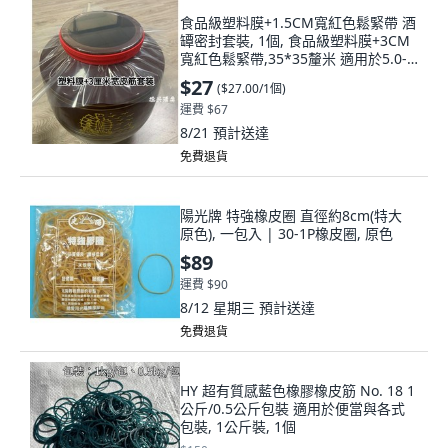
食品級塑料膜+1.5CM寬紅色鬆緊帶 酒
罈密封套裝, 1個, 食品級塑料膜+3CM
寬紅色鬆緊帶,35*35釐米 適用於5.0-
15.0公, 紅色
$27
(
$27.00/1個
)
運費 $67
8/21
預計送達
免費退貨
陽光牌 特強橡皮圈 直徑約8cm(特大
原色), 一包入 | 30-1P橡皮圈, 原色
$89
運費 $90
8/12 星期三
預計送達
免費退貨
HY 超有質感藍色橡膠橡皮筋 No. 18 1
公斤/0.5公斤包裝 適用於便當與各式
包裝, 1公斤裝, 1個