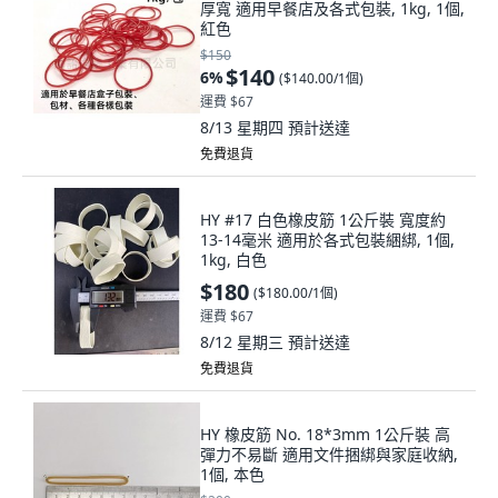
厚寬 適用早餐店及各式包裝, 1kg, 1個,
紅色
$150
$140
6
%
(
$140.00/1個
)
運費 $67
8/13 星期四
預計送達
免費退貨
HY #17 白色橡皮筋 1公斤裝 寬度約
13-14毫米 適用於各式包裝綑綁, 1個,
1kg, 白色
$180
(
$180.00/1個
)
運費 $67
8/12 星期三
預計送達
免費退貨
HY 橡皮筋 No. 18*3mm 1公斤裝 高
彈力不易斷 適用文件捆綁與家庭收納,
1個, 本色