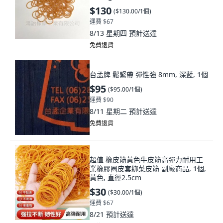
$130
(
$130.00/1個
)
運費 $67
8/13 星期四
預計送達
免費退貨
台孟牌 鬆緊帶 彈性強 8mm, 深藍, 1個
$95
(
$95.00/1個
)
運費 $90
8/11 星期二
預計送達
免費退貨
超值 橡皮筋黃色牛皮筋高彈力耐用工
業橡膠圈皮套綁菜皮筋 副廠商品, 1個,
黃色, 直徑2.5cm
$30
(
$30.00/1個
)
運費 $67
8/21
預計送達