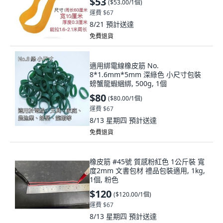
$53
(
$53.00/1個
)
運費 $67
8/21
預計送達
免費退貨
適用綁電線橡皮筋 No.
8*1.6mm*5mm 深綠色 小尺寸包裝
螃蟹龍蝦綑綁, 500g, 1個
$80
(
$80.00/1個
)
運費 $67
8/13 星期四
預計送達
免費退貨
橡皮筋 #45號 質感粉紅色 1公斤裝 寬
度2mm 文書包材 禮品包裝適用, 1kg,
1個, 粉色
$120
(
$120.00/1個
)
運費 $67
8/13 星期四
預計送達