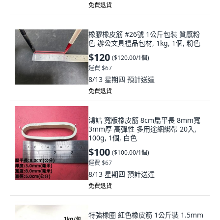
免費退貨
橡膠橡皮筋 #26號 1公斤包裝 質感粉
色 辦公文具禮品包材, 1kg, 1個, 粉色
$120
(
$120.00/1個
)
運費 $67
8/13 星期四
預計送達
免費退貨
鴻詰 寬版橡皮筋 8cm扁平長 8mm寬
3mm厚 高彈性 多用途綑綁帶 20入,
100g, 1個, 白色
$100
(
$100.00/1個
)
運費 $67
8/13 星期四
預計送達
免費退貨
特強橡圈 紅色橡皮筋 1公斤裝 1.5mm