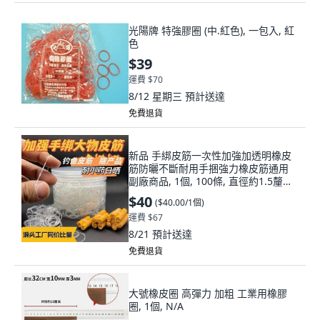
光陽牌 特強膠圈 (中.紅色), 一包入, 紅
色
$39
運費 $70
8/12 星期三
預計送達
免費退貨
新品 手綁皮筋一次性加強加透明橡皮
筋防曬不斷耐用手捆強力橡皮筋通用
副廠商品, 1個, 100條, 直徑約1.5釐米
袋裝, 透明
$40
(
$40.00/1個
)
運費 $67
8/21
預計送達
免費退貨
大號橡皮圈 高彈力 加粗 工業用橡膠
圈, 1個, N/A