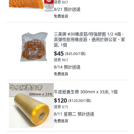
運費 $67
8/21
預計送達
免費退貨
三美牌 #30橡皮筋/特強膠圈 1/2 4兩 -
高彈性耐用橡皮筋，適用於辦公室、家
庭, 1個
$45
(
$45.00/1個
)
運費 $67
8/14
預計送達
免費退貨
牛皮紙養生帶 300mm x 33米, 1個
$120
(
$120.00/1個
)
運費 $75
8/11 星期二
預計送達
免費退貨