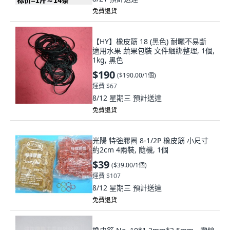
免費退貨
【HY】橡皮筋 18 (黑色) 耐曬不易斷
適用水果 蔬果包裝 文件綑綁整理, 1個,
1kg, 黑色
$190
(
$190.00/1個
)
運費 $67
8/12 星期三
預計送達
免費退貨
光陽 特強膠圈 8-1/2P 橡皮筋 小尺寸
約2cm 4兩裝, 隨機, 1個
$39
(
$39.00/1個
)
運費 $107
8/12 星期三
預計送達
免費退貨