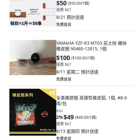
$50
(
$50.00/1個
)
運費 $67
8/21
預計送達
免費退貨
YAMAHA YZF-R3 MT03 前土除 螺絲
橡皮圈 90480-12815, 1個
$100
(
$100.00/1個
)
運費 $67
8/11 星期二
預計送達
免費退貨
全美橡膠圈 高彈性橡皮筋, 1個, #8-6
兩/包
$50
$49
2
%
(
$49.00/1個
)
運費 $67
8/13 星期四
預計送達
免費退貨