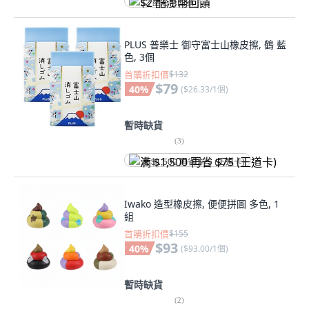
$2 酷澎幣回饋
PLUS 普樂士 御守富士山橡皮擦, 鶴 藍
色, 3個
首購折扣價
$132
$79
40
%
(
$26.33/1個
)
暫時缺貨
(
3
)
满 $1,500 再省 $75 (王道卡)
Iwako 造型橡皮擦, 便便拼圖 多色, 1
組
首購折扣價
$155
$93
40
%
(
$93.00/1個
)
暫時缺貨
(
2
)