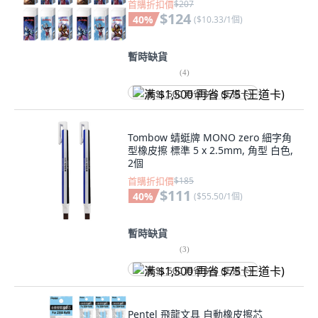
首購折扣價
$207
$124
40
%
(
$10.33/1個
)
暫時缺貨
(
4
)
满 $1,500 再省 $75 (王道卡)
Tombow 蜻蜓牌 MONO zero 細字角
型橡皮擦 標準 5 x 2.5mm, 角型 白色,
2個
首購折扣價
$185
$111
40
%
(
$55.50/1個
)
暫時缺貨
(
3
)
满 $1,500 再省 $75 (王道卡)
Pentel 飛龍文具 自動橡皮擦芯