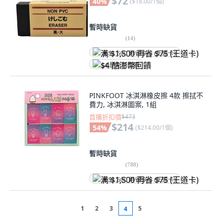
$72
40
%
(
$18.00/1個
)
暫時缺貨
(
14
)
满 $1,500 再省 $75 (王道卡)
$4 酷澎幣回饋
PINKFOOT 冰淇淋橡皮擦 4款 擦拭不
費力, 冰淇淋圖案, 1組
首購折扣價
$473
$214
54
%
(
$214.00/1個
)
暫時缺貨
(
788
)
满 $1,500 再省 $75 (王道卡)
1
2
3
5
4