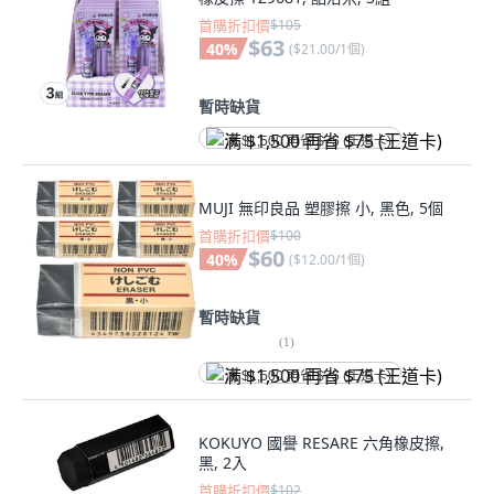
首購折扣價
$105
$63
40
%
(
$21.00/1個
)
暫時缺貨
满 $1,500 再省 $75 (王道卡)
MUJI 無印良品 塑膠擦 小, 黑色, 5個
首購折扣價
$100
$60
40
%
(
$12.00/1個
)
暫時缺貨
(
1
)
满 $1,500 再省 $75 (王道卡)
KOKUYO 國譽 RESARE 六角橡皮擦,
黑, 2入
首購折扣價
$102