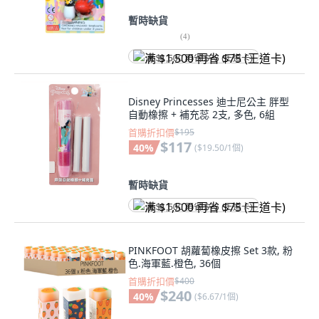
暫時缺貨
(
4
)
满 $1,500 再省 $75 (王道卡)
Disney Princesses 迪士尼公主 胖型
自動橡擦 + 補充蕊 2支, 多色, 6組
首購折扣價
$195
$117
40
%
(
$19.50/1個
)
暫時缺貨
满 $1,500 再省 $75 (王道卡)
PINKFOOT 胡蘿蔔橡皮擦 Set 3款, 粉
色.海軍藍.橙色, 36個
首購折扣價
$400
$240
40
%
(
$6.67/1個
)