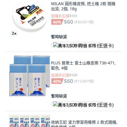
MILAN 圓形橡皮擦, 挖土機 2款 隨機
出貨, 2個, 18g
首購折扣價
$101
$60
40
%
(
$30.00/1個
)
暫時缺貨
满 $1,500 再省 $75 (王道卡)
PLUS 普樂士 富士山橡皮擦 T36-471,
藍色, 4個
首購折扣價
$100
$60
40
%
(
$15.00/1個
)
暫時缺貨
满 $1,500 再省 $75 (王道卡)
收納王妃 波力學習用橡擦 2 款式隨機,