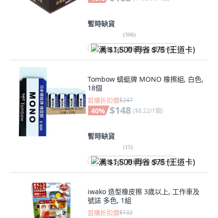
暫時缺貨
(
306
)
满 $1,500 再省 $75 (王道卡)
Tombow 蜻蜓牌 MONO 橡擦組, 白色,
18個
首購折扣價
$247
$148
40
%
(
$8.22/1個
)
暫時缺貨
(
15
)
满 $1,500 再省 $75 (王道卡)
iwako 造型橡皮擦 3歲以上, 工作車及
號誌 多色, 1組
首購折扣價
$132