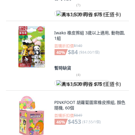
(
7
)
满 $1,500 再省 $75 (王道卡)
Iwako 橡皮擦組 3歲以上適用, 動物園,
1組
首購折扣價
$140
$84
40
%
(
$84.00/1個
)
暫時缺貨
(
4
)
满 $1,500 再省 $75 (王道卡)
PINKFOOT 胡蘿蔔圖案橡皮擦組, 顏色
隨機, 60個
首購折扣價
$849
$453
46
%
(
$7.55/1個
)