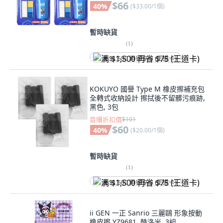
$66
40
%
(
$33.00/1個
)
暫時缺貨
(
1
)
满 $1,500 再省 $75 (王道卡)
KOKUYO 國譽 Type M 橡皮擦補充包
全轉式收納設計 擦拭後不留髒污痕跡,
黑色, 3包
首購折扣價
$101
$60
40
%
(
$20.00/1個
)
暫時缺貨
(
1
)
满 $1,500 再省 $75 (王道卡)
ii GEN 一正 Sanrio 三麗鷗 形象按動
橡皮擦 YZ9681, 酷洛米, 3組