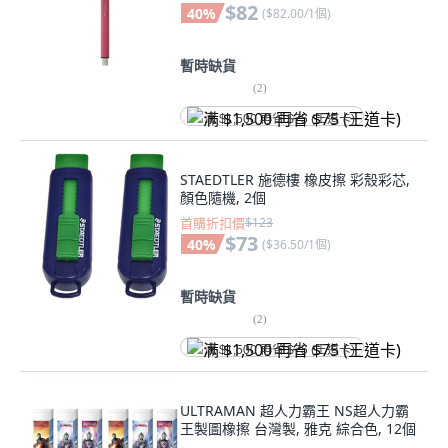
$82
40
%
(
$82.00/1個
)
暫時缺貨
(
2
)
满 $1,500 再省 $75 (王道卡)
STAEDTLER 施德樓 橡皮擦 彩殼彩芯,
顏色隨機, 2個
首購折扣價
$123
$73
40
%
(
$36.50/1個
)
暫時缺貨
(
2
)
满 $1,500 再省 $75 (王道卡)
ULTRAMAN 超人力霸王 NS超人力霸
王製圖橡擦 台灣製, 雅克 綜合色, 12個