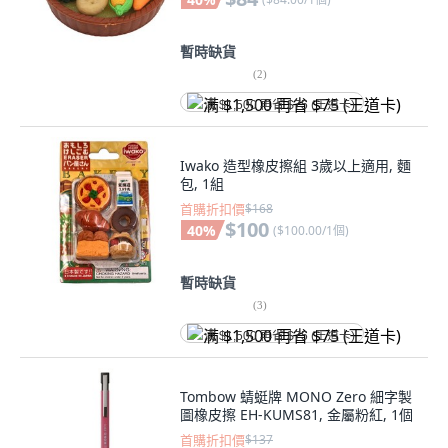
暫時缺貨
(
2
)
满 $1,500 再省 $75 (王道卡)
Iwako 造型橡皮擦組 3歲以上適用, 麵
包, 1組
首購折扣價
$168
$100
40
%
(
$100.00/1個
)
暫時缺貨
(
3
)
满 $1,500 再省 $75 (王道卡)
Tombow 蜻蜓牌 MONO Zero 細字製
圖橡皮擦 EH-KUMS81, 金屬粉紅, 1個
首購折扣價
$137