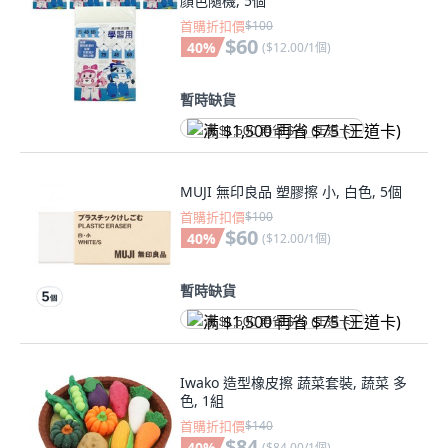
顏色隨機, 5個
首購折扣價
$100
$60
40
%
(
$12.00/1個
)
暫時缺貨
满 $1,500 再省 $75 (王道卡)
MUJI 無印良品 塑膠擦 小, 白色, 5個
首購折扣價
$100
$60
40
%
(
$12.00/1個
)
暫時缺貨
满 $1,500 再省 $75 (王道卡)
Iwako 造型橡皮擦 蔬菜套裝, 蔬菜 多
色, 1組
首購折扣價
$140
$84
40
%
(
$84.00/1個
)