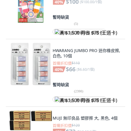
$100
40
%
(
$100.00/1個
)
暫時缺貨
(
5
)
满 $1,500 再省 $75 (王道卡)
HWARANG JUMBO PRO 迷你橡皮擦,
白色, 10個
首購折扣價
$110
$66
40
%
(
$6.60/1個
)
暫時缺貨
(
2390
)
满 $1,500 再省 $75 (王道卡)
MUJI 無印良品 塑膠擦 大, 黑色, 4個
首購折扣價
$120