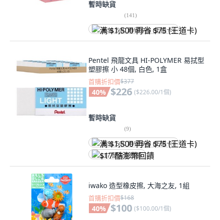
暫時缺貨
(
141
)
满 $1,500 再省 $75 (王道卡)
Pentel 飛龍文具 HI-POLYMER 易拭型
塑膠擦 小 48個, 白色, 1盒
首購折扣價
$377
$226
40
%
(
$226.00/1個
)
暫時缺貨
(
9
)
满 $1,500 再省 $75 (王道卡)
$17 酷澎幣回饋
iwako 造型橡皮擦, 大海之友, 1組
首購折扣價
$168
$100
40
%
(
$100.00/1個
)