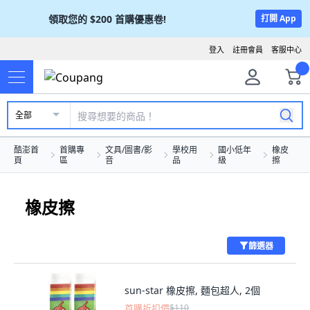
領取您的
$200
首購優惠卷!
打開 App
登入
註冊會員
客服中心
全部
酷澎首
首購專
文具/圖書/影
學校用
國小低年
橡皮
頁
區
音
品
級
擦
橡皮擦
篩選器
sun-star 橡皮擦, 麵包超人, 2個
首購折扣價
$110