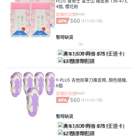
PLUS 普樂士 富士山 橡皮擦 T36-473,
4個, 櫻花粉
首購折扣價
$100
$60
40
%
(
$15.00/1個
)
暫時缺貨
(
1
)
满 $1,500 再省 $75 (王道卡)
$3 酷澎幣回饋
Y-PLUS 吉他削筆刀橡皮擦, 顏色隨機,
6個
首購折扣價
$101
$60
40
%
(
$10.00/1個
)
暫時缺貨
满 $1,500 再省 $75 (王道卡)
$2 酷澎幣回饋