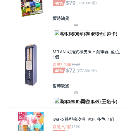
$79
40
%
(
$79.00/1個
)
暫時缺貨
(
6
)
满 $1,500 再省 $75 (王道卡)
MILAN 可推式橡皮擦 + 削筆器, 藍色,
1個
首購折扣價
$120
$72
40
%
(
$72.00/1個
)
暫時缺貨
(
3
)
满 $1,500 再省 $75 (王道卡)
iwako 造型橡皮擦, 冰店 多色, 1組
首購折扣價
$168