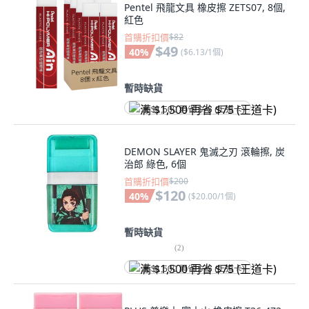
Pentel 飛龍文具 橡皮擦 ZETS07, 8個,
紅色
首購折扣價
$82
$49
40
%
(
$6.13/1個
)
暫時缺貨
满 $1,500 再省 $75 (王道卡)
DEMON SLAYER 鬼滅之刃 滾輪擦, 炭
治郎 綠色, 6個
首購折扣價
$200
$120
40
%
(
$20.00/1個
)
暫時缺貨
(
2
)
满 $1,500 再省 $75 (王道卡)