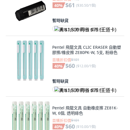
$61
40
%
(
$30.50/1個
)
暫時缺貨
满 $1,500 再省 $75 (王道卡)
Pentel 飛龍文具 CLIC ERASER 自動塑
膠擦/橡皮擦 ZE80PK-W, 5支, 粉綠色
首購折扣價
$101
$60
40
%
(
$12.00/1個
)
暫時缺貨
满 $1,500 再省 $75 (王道卡)
Pentel 飛龍文具 自動橡皮擦 ZE81K-
W, 6個, 透明綠色
首購折扣價
$101
$60
40
%
(
$10.00/1個
)