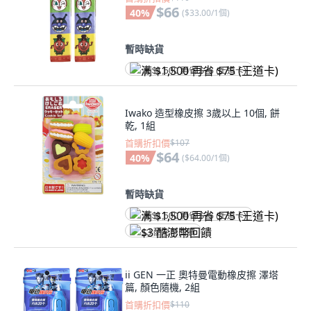
$66
40
%
(
$33.00/1個
)
暫時缺貨
满 $1,500 再省 $75 (王道卡)
Iwako 造型橡皮擦 3歲以上 10個, 餅
乾, 1組
首購折扣價
$107
$64
40
%
(
$64.00/1個
)
暫時缺貨
满 $1,500 再省 $75 (王道卡)
$3 酷澎幣回饋
ii GEN 一正 奧特曼電動橡皮擦 澤塔
篇, 顏色隨機, 2組
首購折扣價
$110