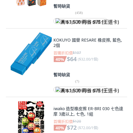
暫時缺貨
(
458
)
满 $1,500 再省 $75 (王道卡)
KOKUYO 國譽 RESARE 橡皮擦, 藍色,
2個
首購折扣價
$107
$64
40
%
(
$32.00/1個
)
暫時缺貨
(
7
)
满 $1,500 再省 $75 (王道卡)
iwako 造型橡皮擦 ER-BRI 030 七色達
摩 3歲以上, 七色, 1組
首購折扣價
$120
$72
40
%
(
$72.00/1個
)