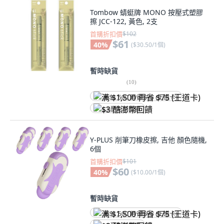
Tombow 蜻蜓牌 MONO 按壓式塑膠
擦 JCC-122, 黃色, 2支
首購折扣價
$102
$61
40
%
(
$30.50/1個
)
暫時缺貨
(
10
)
满 $1,500 再省 $75 (王道卡)
$3 酷澎幣回饋
Y-PLUS 削筆刀橡皮擦, 吉他 顏色隨機,
6個
首購折扣價
$101
$60
40
%
(
$10.00/1個
)
暫時缺貨
满 $1,500 再省 $75 (王道卡)