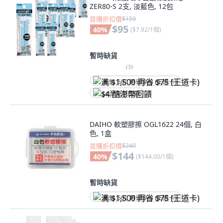
ZER80-S 2支, 淡藍色, 12包
首購折扣價
$159
$95
40
%
(
$7.92/1個
)
暫時缺貨
(
3
)
满 $1,500 再省 $75 (王道卡)
$4 酷澎幣回饋
DAIHO 軟塑膠擦 OGL1622 24個, 白
色, 1盒
首購折扣價
$240
$144
40
%
(
$144.00/1個
)
暫時缺貨
满 $1,500 再省 $75 (王道卡)