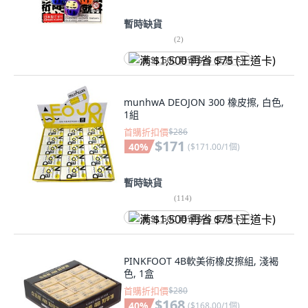
暫時缺貨
(
2
)
满 $1,500 再省 $75 (王道卡)
munhwA DEOJON 300 橡皮擦, 白色,
1組
首購折扣價
$286
$171
40
%
(
$171.00/1個
)
暫時缺貨
(
114
)
满 $1,500 再省 $75 (王道卡)
PINKFOOT 4B軟美術橡皮擦組, 淺褐
色, 1盒
首購折扣價
$280
$168
40
%
(
$168.00/1個
)