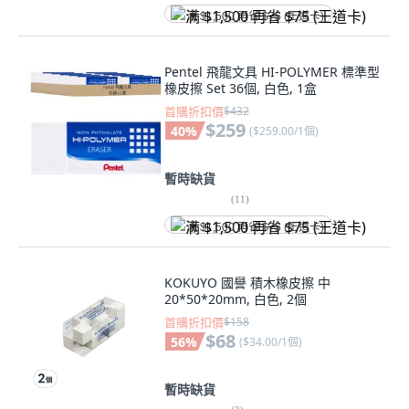
满 $1,500 再省 $75 (王道卡)
Pentel 飛龍文具 HI-POLYMER 標準型
橡皮擦 Set 36個, 白色, 1盒
首購折扣價
$432
$259
40
%
(
$259.00/1個
)
暫時缺貨
(
11
)
满 $1,500 再省 $75 (王道卡)
KOKUYO 國譽 積木橡皮擦 中
20*50*20mm, 白色, 2個
首購折扣價
$158
$68
56
%
(
$34.00/1個
)
暫時缺貨