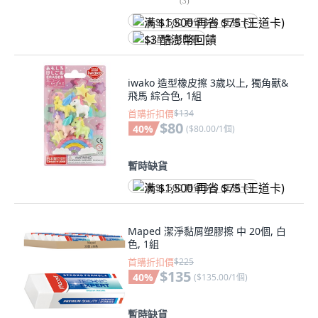
(
3
)
满 $1,500 再省 $75 (王道卡)
$3 酷澎幣回饋
iwako 造型橡皮擦 3歲以上, 獨角獸&
飛馬 綜合色, 1組
首購折扣價
$134
$80
40
%
(
$80.00/1個
)
暫時缺貨
满 $1,500 再省 $75 (王道卡)
Maped 潔淨黏屑塑膠擦 中 20個, 白
色, 1組
首購折扣價
$225
$135
40
%
(
$135.00/1個
)
暫時缺貨