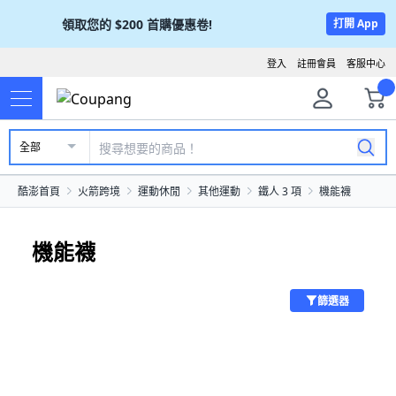
領取您的
$200
首購優惠卷!
打開 App
登入
註冊會員
客服中心
全部
酷澎首頁
火箭跨境
運動休閒
其他運動
鐵人 3 項
機能襪
機能襪
篩選器