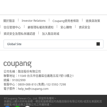
Investor Relations
關於酷澎
Coupang使用者條款
退換貨政策
信任管理中心
顧客隱私權政策通知
安心購物
資訊安全
資訊安全及隱私保護認證
加入酷澎商城
Global Site
公司名稱：酷澎股份有限公司
聯繫地址：11049 台北市信義區信義路五段7號13樓之1
統編：91002999
客服中心：0809-088-810 (免費) / 02-5592-7298
電子郵件：help_tw@coupang.com
©Coupang Taiwan Co., Ltd. 保留所有權利。
本網站上顯示的所有商標、標誌和服務標誌均為酷澎股份有限公司和/或其在美國和其
他國家/地區註冊之關聯公司之所屬財產。