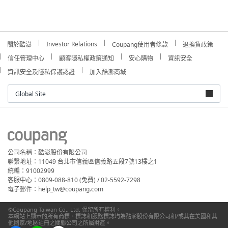
Investor Relations
關於酷澎
Coupang使用者條款
退換貨政策
信任管理中心
顧客隱私權政策通知
安心購物
資訊安全
資訊安全及隱私保護認證
加入酷澎商城
Global Site
公司名稱：酷澎股份有限公司
聯繫地址：11049 台北市信義區信義路五段7號13樓之1
統編：91002999
客服中心：0809-088-810 (免費) / 02-5592-7298
電子郵件：help_tw@coupang.com
©Coupang Taiwan Co., Ltd. 保留所有權利。
本網站上顯示的所有商標、標誌和服務標誌均為酷澎股份有限公司和/或其在美國和其
他國家/地區註冊之關聯公司之所屬財產。