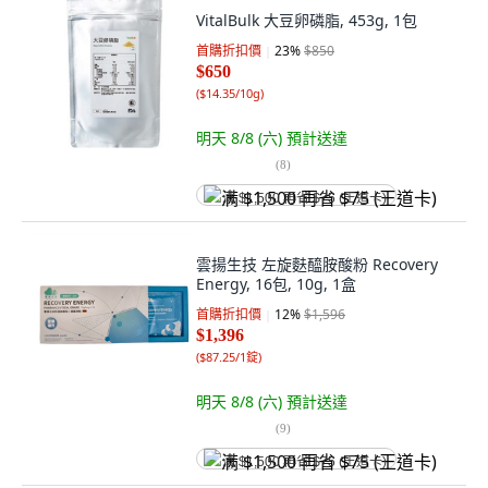
VitalBulk 大豆卵磷脂, 453g, 1包
首購折扣價
23
%
$850
$650
(
$14.35/10g
)
明天 8/8 (六)
預計送達
(
8
)
满 $1,500 再省 $75 (王道卡)
雲揚生技 左旋麩醯胺酸粉 Recovery
Energy, 16包, 10g, 1盒
首購折扣價
12
%
$1,596
$1,396
(
$87.25/1錠
)
明天 8/8 (六)
預計送達
(
9
)
满 $1,500 再省 $75 (王道卡)