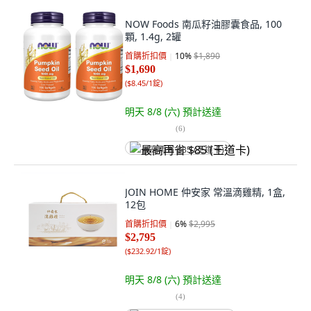
NOW Foods 南瓜籽油膠囊食品, 100
顆, 1.4g, 2罐
首購折扣價
10
%
$1,890
$1,690
(
$8.45/1錠
)
明天 8/8 (六)
預計送達
(
6
)
最高再省 $85 (王道卡)
JOIN HOME 仲安家 常溫滴雞精, 1盒,
12包
首購折扣價
6
%
$2,995
$2,795
(
$232.92/1錠
)
明天 8/8 (六)
預計送達
(
4
)