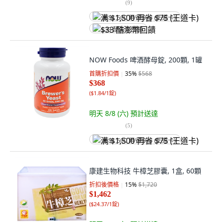
(
9
)
满 $1,500 再省 $75 (王道卡)
$33 酷澎幣回饋
NOW Foods 啤酒酵母錠, 200顆, 1罐
首購折扣價
35
%
$568
$368
(
$1.84/1錠
)
明天 8/8 (六)
預計送達
(
5
)
满 $1,500 再省 $75 (王道卡)
康建生物科技 牛樟芝膠囊, 1盒, 60顆
折扣後價格
15
%
$1,720
$1,462
(
$24.37/1錠
)