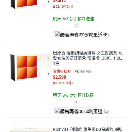
$3,012
(
$25.10/10ml
)
明天 8/8 (六)
預計送達
(
2
)
最高再省 $151 (王道卡)
田原香 經後調理滴雞精 女生好朋友 寵
愛女性美妍好氣色 常溫版, 20包, 1.2L,
1盒
首購折扣價
7
%
$2,798
$2,598
(
$129.90/1錠
)
明天 8/8 (六)
預計送達
(
1
)
最高再省 $130 (王道卡)
Richvita 利捷維 維生素D3保護飲 8瓶,