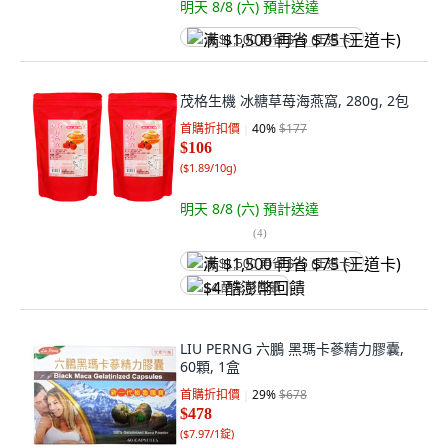
明天 8/8 (六)
預計送達
满 $1,500 再省 $75 (王道卡)
茂格生機 冰糖草苺海燕窩, 280g, 2包
首購折扣價
40
%
$177
$106
(
$1.89/10g
)
明天 8/8 (六)
預計送達
(
4
)
满 $1,500 再省 $75 (王道卡)
$4 酷澎幣回饋
LIU PERNG 六鵬 黑瑪卡蔘精力膠囊,
60顆, 1盒
首購折扣價
29
%
$678
$478
(
$7.97/1錠
)