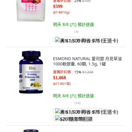
首購折扣價
25
%
$799
$599
(
$7.49/10g
)
明天 8/8 (六)
預計送達
(
4
)
满 $1,500 再省 $75 (王道卡)
ESMOND NATURAL 愛司盟 月見草油
1000軟膠囊, 60顆, 1.5g, 1罐
首購折扣價
15
%
$1,268
$1,068
(
$17.80/1錠
)
明天 8/8 (六)
預計送達
(
14
)
满 $1,500 再省 $75 (王道卡)
$26 酷澎幣回饋