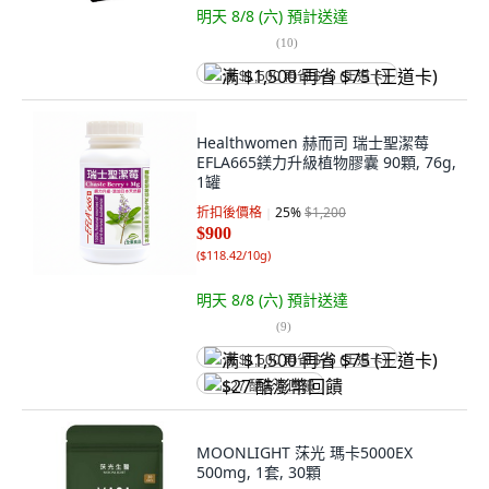
明天 8/8 (六)
預計送達
(
10
)
满 $1,500 再省 $75 (王道卡)
Healthwomen 赫而司 瑞士聖潔莓
EFLA665鎂力升級植物膠囊 90顆, 76g,
1罐
折扣後價格
25
%
$1,200
$900
(
$118.42/10g
)
明天 8/8 (六)
預計送達
(
9
)
满 $1,500 再省 $75 (王道卡)
$27 酷澎幣回饋
MOONLIGHT 莯光 瑪卡5000EX
500mg, 1套, 30顆