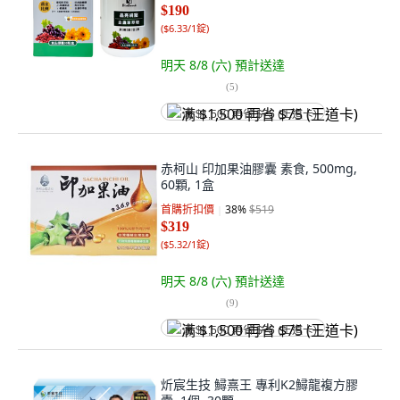
$190
(
$6.33/1錠
)
明天 8/8 (六)
預計送達
(
5
)
满 $1,500 再省 $75 (王道卡)
赤柯山 印加果油膠囊 素食, 500mg,
60顆, 1盒
首購折扣價
38
%
$519
$319
(
$5.32/1錠
)
明天 8/8 (六)
預計送達
(
9
)
满 $1,500 再省 $75 (王道卡)
炘宸生技 鱘熹王 專利K2鱘龍複方膠