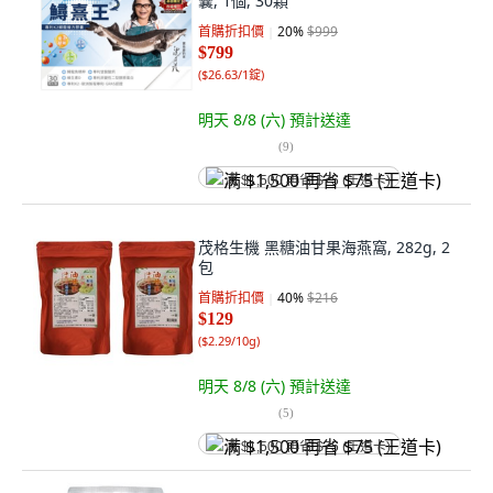
囊, 1個, 30顆
首購折扣價
20
%
$999
$799
(
$26.63/1錠
)
明天 8/8 (六)
預計送達
(
9
)
满 $1,500 再省 $75 (王道卡)
茂格生機 黑糖油甘果海燕窩, 282g, 2
包
首購折扣價
40
%
$216
$129
(
$2.29/10g
)
明天 8/8 (六)
預計送達
(
5
)
满 $1,500 再省 $75 (王道卡)