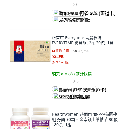
(
4
)
满 $1,500 再省 $75 (王道卡)
$27 酷澎幣回饋
正官庄 Everytime 高麗蔘粉
EVERYTIME 禮盒組, 2g, 30包, 1盒
首購折扣價
8
%
$2,290
$2,090
(
$69.67/1錠
)
明天 8/8 (六)
預計送達
(
69
)
最高再省 $105 (王道卡)
$65 酷澎幣回饋
Healthwomen 赫而司 備孕孕養圓夢
組 好韻 90顆 + 金幸韻山藥精華 90顆,
180顆, 1組