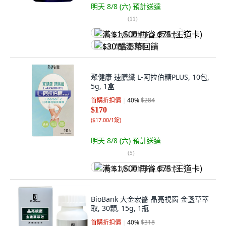
明天 8/8 (六)
預計送達
(
11
)
满 $1,500 再省 $75 (王道卡)
$30 酷澎幣回饋
聚健康 速膳纖 L-阿拉伯糖PLUS, 10包,
5g, 1盒
首購折扣價
40
%
$284
$170
(
$17.00/1錠
)
明天 8/8 (六)
預計送達
(
5
)
满 $1,500 再省 $75 (王道卡)
BioBank 大金宏醫 晶亮視窗 金盞草萃
取, 30顆, 15g, 1瓶
首購折扣價
40
%
$318