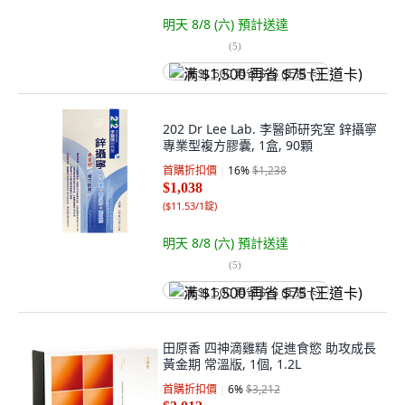
明天 8/8 (六)
預計送達
(
5
)
满 $1,500 再省 $75 (王道卡)
202 Dr Lee Lab. 李醫師研究室 鋅攝寧
專業型複方膠囊, 1盒, 90顆
首購折扣價
16
%
$1,238
$1,038
(
$11.53/1錠
)
明天 8/8 (六)
預計送達
(
5
)
满 $1,500 再省 $75 (王道卡)
田原香 四神滴雞精 促進食慾 助攻成長
黃金期 常溫版, 1個, 1.2L
首購折扣價
6
%
$3,212