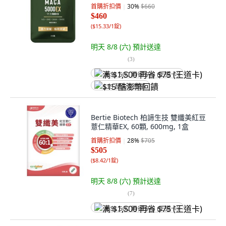
首購折扣價
30
%
$660
$460
(
$15.33/1錠
)
明天 8/8 (六)
預計送達
(
3
)
满 $1,500 再省 $75 (王道卡)
$15 酷澎幣回饋
Bertie Biotech 柏諦生技 雙纖美紅豆
薏仁精華EX, 60顆, 600mg, 1盒
首購折扣價
28
%
$705
$505
(
$8.42/1錠
)
明天 8/8 (六)
預計送達
(
7
)
满 $1,500 再省 $75 (王道卡)