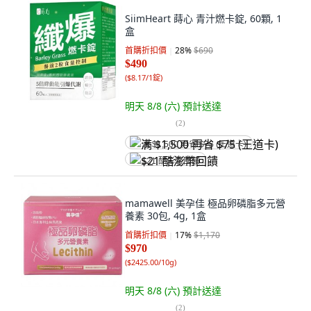
SiimHeart 蒔心 青汁燃卡錠, 60顆, 1
盒
首購折扣價
28
%
$690
$490
(
$8.17/1錠
)
明天 8/8 (六)
預計送達
(
2
)
满 $1,500 再省 $75 (王道卡)
$21 酷澎幣回饋
mamawell 美孕佳 極品卵磷脂多元營
養素 30包, 4g, 1盒
首購折扣價
17
%
$1,170
$970
(
$2425.00/10g
)
明天 8/8 (六)
預計送達
(
2
)