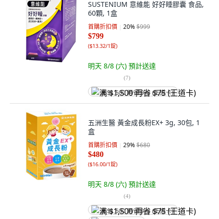
SUSTENIUM 意維能 好好睡膠囊 食品,
60顆, 1盒
首購折扣價
20
%
$999
$799
(
$13.32/1錠
)
明天 8/8 (六)
預計送達
(
7
)
满 $1,500 再省 $75 (王道卡)
五洲生醫 黃金成長粉EX+ 3g, 30包, 1
盒
首購折扣價
29
%
$680
$480
(
$16.00/1錠
)
明天 8/8 (六)
預計送達
(
4
)
满 $1,500 再省 $75 (王道卡)