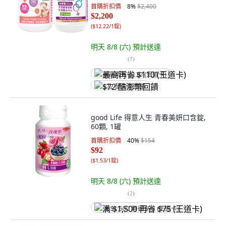
首購折扣價
8
%
$2,400
$2,200
(
$12.22/1錠
)
明天 8/8 (六)
預計送達
(
7
)
最高再省 $110 (王道卡)
$72 酷澎幣回饋
good Life 得意人生 青春美妍口含錠,
60顆, 1罐
首購折扣價
40
%
$154
$92
(
$1.53/1錠
)
明天 8/8 (六)
預計送達
(
2
)
满 $1,500 再省 $75 (王道卡)