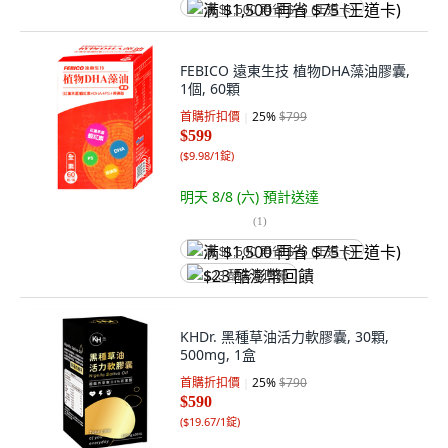
满 $1,500 再省 $75 (王道卡)
FEBICO 遠東生技 植物DHA藻油膠囊,
1個, 60顆
首購折扣價
25
%
$799
$599
(
$9.98/1錠
)
明天 8/8 (六)
預計送達
(
1
)
满 $1,500 再省 $75 (王道卡)
$23 酷澎幣回饋
KHDr. 黑種草油活力軟膠囊, 30顆,
500mg, 1盒
首購折扣價
25
%
$790
$590
(
$19.67/1錠
)