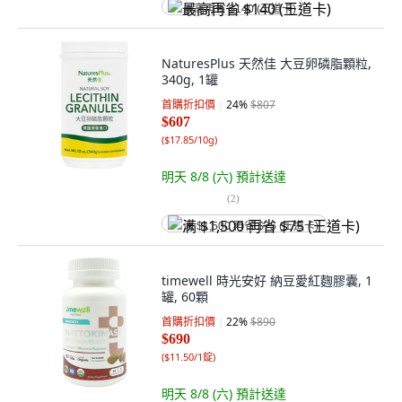
最高再省 $140 (王道卡)
NaturesPlus 天然佳 大豆卵磷脂顆粒,
340g, 1罐
首購折扣價
24
%
$807
$607
(
$17.85/10g
)
明天 8/8 (六)
預計送達
(
2
)
满 $1,500 再省 $75 (王道卡)
timewell 時光安好 納豆愛紅麴膠囊, 1
罐, 60顆
首購折扣價
22
%
$890
$690
(
$11.50/1錠
)
明天 8/8 (六)
預計送達