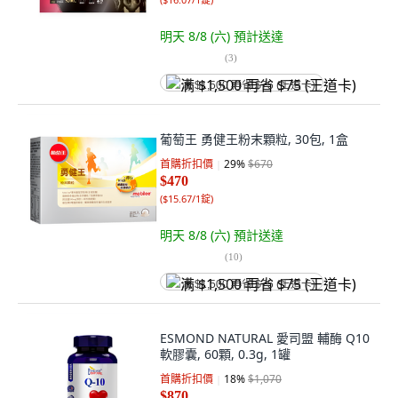
明天 8/8 (六)
預計送達
(
3
)
满 $1,500 再省 $75 (王道卡)
葡萄王 勇健王粉末顆粒, 30包, 1盒
首購折扣價
29
%
$670
$470
(
$15.67/1錠
)
明天 8/8 (六)
預計送達
(
10
)
满 $1,500 再省 $75 (王道卡)
ESMOND NATURAL 愛司盟 輔酶 Q10
軟膠囊, 60顆, 0.3g, 1罐
首購折扣價
18
%
$1,070
$870