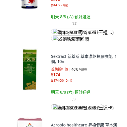
(
$14.50/1錠
)
明天 8/8 (六)
預計送達
(
12
)
满 $1,500 再省 $75 (王道卡)
$53 酷澎幣回饋
Sextract 新萃斯 草本濃縮蜂膠噴劑, 1
個, 10ml
首購折扣價
40
%
$290
$174
(
$174.00/10ml
)
明天 8/8 (六)
預計送達
(
5
)
满 $1,500 再省 $75 (王道卡)
Acrobio healthcare 昇橋健康 草本漢