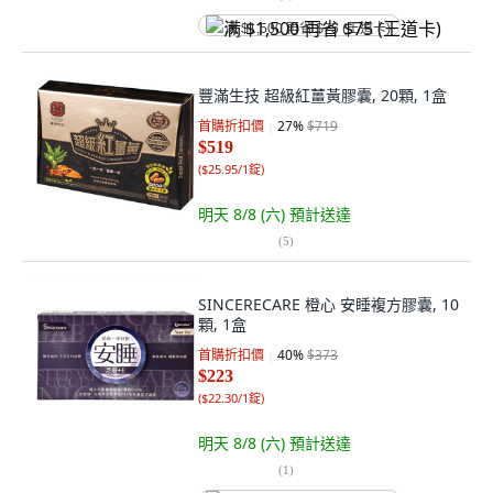
满 $1,500 再省 $75 (王道卡)
豐滿生技 超級紅薑黃膠囊, 20顆, 1盒
首購折扣價
27
%
$719
$519
(
$25.95/1錠
)
明天 8/8 (六)
預計送達
(
5
)
SINCERECARE 橙心 安睡複方膠囊, 10
顆, 1盒
首購折扣價
40
%
$373
$223
(
$22.30/1錠
)
明天 8/8 (六)
預計送達
(
1
)