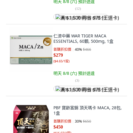
明天 8/8 (六)
預計送達
(
12
)
满 $1,500 再省 $75 (王道卡)
仁濟中藥 WAR TIGER MACA
ESSENTIALS, 60顆, 500mg, 1盒
首購折扣價
40
%
$466
$279
(
$4.65/1錠
)
明天 8/8 (六)
預計送達
(
3
)
满 $1,500 再省 $75 (王道卡)
PBF 寶齡富錦 頂天瑪卡 MACA, 28包,
1盒
首購折扣價
30
%
$650
$450
(
$16.07/1錠
)