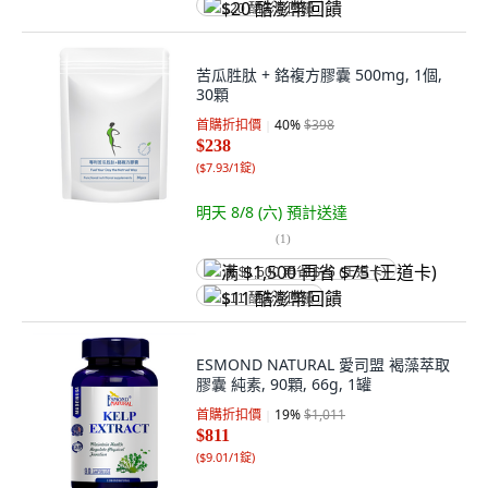
$20 酷澎幣回饋
苦瓜胜肽 + 鉻複方膠囊 500mg, 1個,
30顆
首購折扣價
40
%
$398
$238
(
$7.93/1錠
)
明天 8/8 (六)
預計送達
(
1
)
满 $1,500 再省 $75 (王道卡)
$11 酷澎幣回饋
ESMOND NATURAL 愛司盟 褐藻萃取
膠囊 純素, 90顆, 66g, 1罐
首購折扣價
19
%
$1,011
$811
(
$9.01/1錠
)