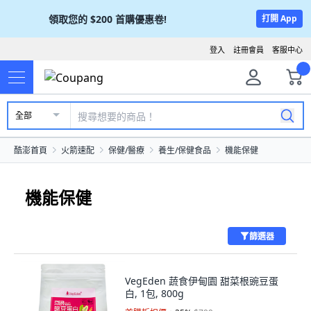
領取您的
$200
首購優惠卷!
打開 App
登入
註冊會員
客服中心
全部
酷澎首頁
火箭速配
保健/醫療
養生/保健食品
機能保健
機能保健
篩選器
VegEden 蔬食伊甸園 甜菜根豌豆蛋
白, 1包, 800g