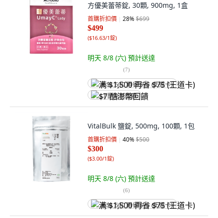
方優美蕾蒂錠, 30顆, 900mg, 1盒
首購折扣價
28
%
$699
$499
(
$16.63/1錠
)
明天 8/8 (六)
預計送達
(
7
)
满 $1,500 再省 $75 (王道卡)
$7 酷澎幣回饋
VitalBulk 鹽錠, 500mg, 100顆, 1包
首購折扣價
40
%
$500
$300
(
$3.00/1錠
)
明天 8/8 (六)
預計送達
(
6
)
满 $1,500 再省 $75 (王道卡)