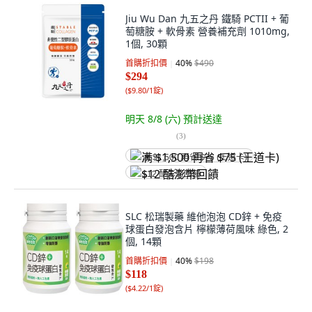
Jiu Wu Dan 九五之丹 鐵騎 PCTII + 葡
萄糖胺 + 軟骨素 營養補充劑 1010mg,
1個, 30顆
首購折扣價
40
%
$490
$294
(
$9.80/1錠
)
明天 8/8 (六)
預計送達
(
3
)
满 $1,500 再省 $75 (王道卡)
$12 酷澎幣回饋
SLC 松瑞製藥 維他泡泡 CD鋅 + 免疫
球蛋白發泡含片 檸檬薄荷風味 綠色, 2
個, 14顆
首購折扣價
40
%
$198
$118
(
$4.22/1錠
)