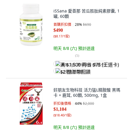
iSSana 愛善那 苦瓜胜肽純素膠囊, 1
罐, 60顆
首購折扣價
28
%
$690
$490
(
$8.17/1錠
)
明天 8/8 (六)
預計送達
(
5
)
满 $1,500 再省 $75 (王道卡)
$2 酷澎幣回饋
好朋友生物科技 活力猛L精胺酸 黑瑪
卡 + 鹿茸, 60顆, 500mg, 1盒
折扣後價格
44
%
$2,000
$1,104
(
$18.40/1錠
)
明天 8/8 (六)
預計送達