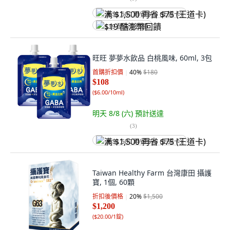
满 $1,500 再省 $75 (王道卡)
$19 酷澎幣回饋
旺旺 夢夢水飲品 白桃風味, 60ml, 3包
首購折扣價
40
%
$180
$108
(
$6.00/10ml
)
明天 8/8 (六)
預計送達
(
3
)
满 $1,500 再省 $75 (王道卡)
Taiwan Healthy Farm 台灣康田 攝護
寶, 1個, 60顆
折扣後價格
20
%
$1,500
$1,200
(
$20.00/1錠
)