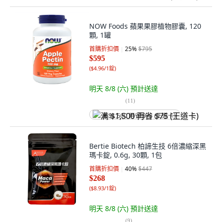
NOW Foods 蘋果果膠植物膠囊, 120
顆, 1罐
首購折扣價
25
%
$795
$595
(
$4.96/1錠
)
明天 8/8 (六)
預計送達
(
11
)
满 $1,500 再省 $75 (王道卡)
Bertie Biotech 柏諦生技 6倍濃縮深黑
瑪卡錠, 0.6g, 30顆, 1包
首購折扣價
40
%
$447
$268
(
$8.93/1錠
)
明天 8/8 (六)
預計送達
(
9
)