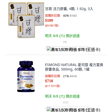
甘將 活力膠囊, 4顆, 1.92g, 3入
首購折扣價
40
%
$183
$109
(
$9.08/1錠
)
明天 8/8 (六)
預計送達
(
4
)
满 $1,500 再省 $75 (王道卡)
ESMOND NATURAL 愛司盟 複方薑黃
膠囊食品, 500mg, 60顆, 1罐
首購折扣價
21
%
$918
$718
(
$11.97/1錠
)
明天 8/8 (六)
預計送達
(
11
)
满 $1,500 再省 $75 (王道卡)