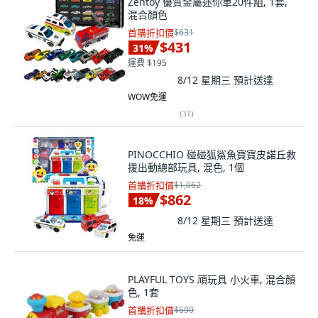
Zentoy 優質金屬迷你車20件組, 1套,
混合顏色
首購折扣價
$631
$431
31
%
運費 $195
8/12 星期三
預計送達
WOW免運
(
31
)
PINOCCHIO 碰碰狐鯊魚寶寶皮諾丘救
援出動總部玩具, 混色, 1個
首購折扣價
$1,062
$862
18
%
8/12 星期三
預計送達
免運
PLAYFUL TOYS 頑玩具 小火車, 混合顏
色, 1套
首購折扣價
$690