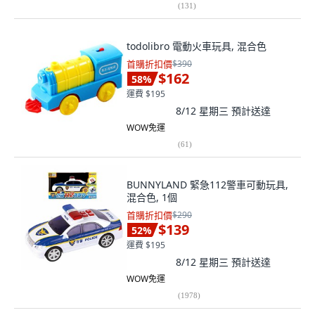
(
131
)
todolibro 電動火車玩具, 混合色
首購折扣價
$390
$162
58
%
運費 $195
8/12 星期三
預計送達
WOW免運
(
61
)
BUNNYLAND 緊急112警車可動玩具,
混合色, 1個
首購折扣價
$290
$139
52
%
運費 $195
8/12 星期三
預計送達
WOW免運
(
1978
)