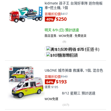
kidmate 孩子王 台灣好車隊 迷你拖板
車+挖土機, 1個
首購折扣價
$417
$250
40
%
明天 8/9 (日)
預計送達
酷澎直售 ∙ WOW免運 ∙ 免費退貨
(
9
)
满 $1,500 再省 $75 (王道卡)
$10 酷澎幣回饋
U&ONE 城市英雄 救護車, 1個, 混合色
首購折扣價
$540
$193
64
%
運費 $195
8/12 星期三
預計送達
WOW免運
(
117
)