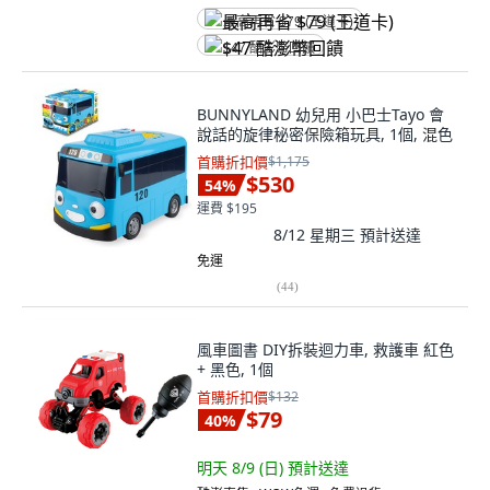
最高再省 $79 (王道卡)
$47 酷澎幣回饋
BUNNYLAND 幼兒用 小巴士Tayo 會
說話的旋律秘密保險箱玩具, 1個, 混色
首購折扣價
$1,175
$530
54
%
運費 $195
8/12 星期三
預計送達
免運
(
44
)
風車圖書 DIY拆裝迴力車, 救護車 紅色
+ 黑色, 1個
首購折扣價
$132
$79
40
%
明天 8/9 (日)
預計送達