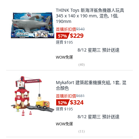
THINK Toys 新海洋鯊魚機器人玩具
345 x 140 x 190 mm, 混色, 1個,
190mm
首購折扣價
$540
$229
57
%
運費 $195
8/12 星期三
預計送達
WOW免運
(
40
)
Mykafort 建築起重機擴充組, 1套, 混
合顏色
首購折扣價
$681
$324
52
%
運費 $195
8/12 星期三
預計送達
WOW免運
(
11
)