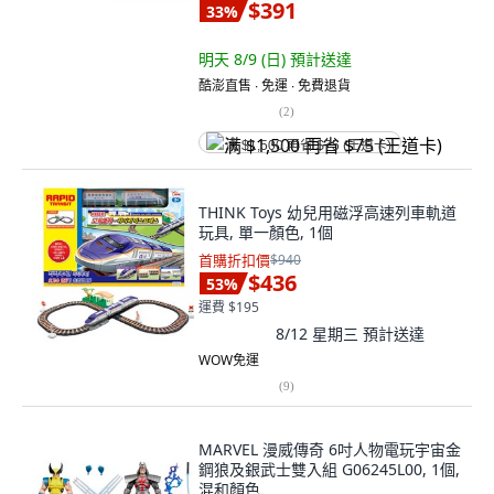
$391
33
%
明天 8/9 (日)
預計送達
酷澎直售 ∙ 免運 ∙ 免費退貨
(
2
)
满 $1,500 再省 $75 (王道卡)
THINK Toys 幼兒用磁浮高速列車軌道
玩具, 單一顏色, 1個
首購折扣價
$940
$436
53
%
運費 $195
8/12 星期三
預計送達
WOW免運
(
9
)
MARVEL 漫威傳奇 6吋人物電玩宇宙金
鋼狼及銀武士雙入組 G06245L00, 1個,
混和顏色