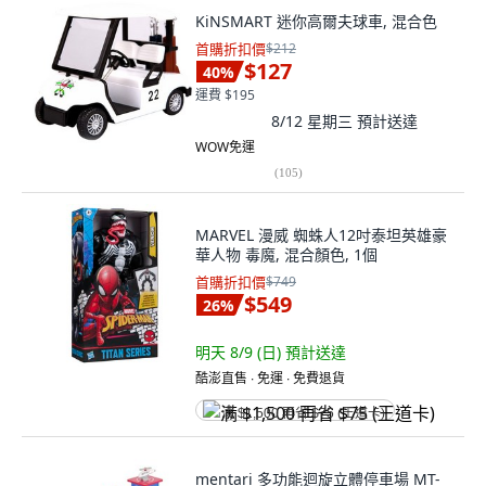
KiNSMART 迷你高爾夫球車, 混合色
首購折扣價
$212
$127
40
%
運費 $195
8/12 星期三
預計送達
WOW免運
(
105
)
MARVEL 漫威 蜘蛛人12吋泰坦英雄豪
華人物 毒魔, 混合顏色, 1個
首購折扣價
$749
$549
26
%
明天 8/9 (日)
預計送達
酷澎直售 ∙ 免運 ∙ 免費退貨
满 $1,500 再省 $75 (王道卡)
mentari 多功能迴旋立體停車場 MT-