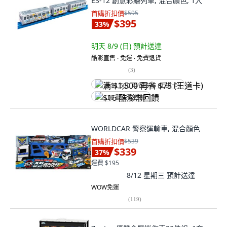
ES-12 創意彩繪列車, 混合顏色, 1入
首購折扣價
$595
$395
33
%
明天 8/9 (日)
預計送達
酷澎直售 ∙ 免運 ∙ 免費退貨
(
3
)
满 $1,500 再省 $75 (王道卡)
$16 酷澎幣回饋
WORLDCAR 警察運輸車, 混合顏色
首購折扣價
$539
$339
37
%
運費 $195
8/12 星期三
預計送達
WOW免運
(
119
)