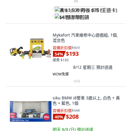
(
9
)
满 $1,500 再省 $75 (王道卡)
$4 酷澎幣回饋
Mykafort 汽車維修中心遊戲組, 1個,
混合色
首購折扣價
$423
$193
54
%
運費 $195
8/12 星期三
預計送達
WOW免運
(
15
)
siku BMW i8警車 3歲以上, 白色 + 黃
色 + 藍色, 1個
首購折扣價
$348
$208
40
%
明天 8/9 (日)
預計送達