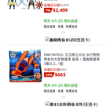
首購折扣價
$2,699
$2,499
7
%
明天 8/9 (日)
預計送達
酷澎直售 ∙ 免運 ∙ 免費退貨
(
2
)
最高再省 $125 (王道卡)
PAW PATROL 汪汪隊立大功 水行狗狗
隊系列大型救援車 路馬 + 龍蝦救援車
3歲以上, 1組
首購折扣價
$863
$663
23
%
明天 8/9 (日)
預計送達
酷澎直售 ∙ 免運 ∙ 免費退貨
(
1
)
满 $1,500 再省 $75 (王道卡)