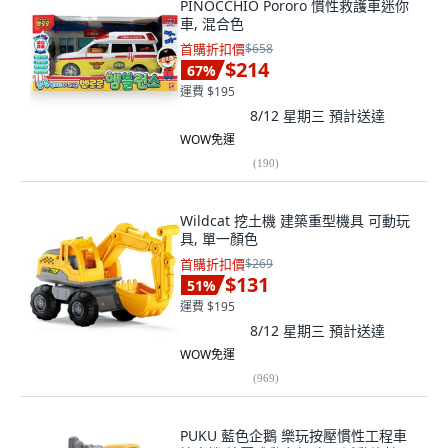
PINOCCHIO Pororo 慣性救護車迷你
車, 混合色
首購折扣價
$658
$214
67
%
運費 $195
8/12 星期三
預計送達
WOW免運
(
190
)
Wildcat 挖土機 建築重型機具 可動玩
具, 單一顏色
首購折扣價
$269
$131
51
%
運費 $195
8/12 星期三
預計送達
WOW免運
(
969
)
PUKU 藍色企鵝 樂玩按壓慣性工程車