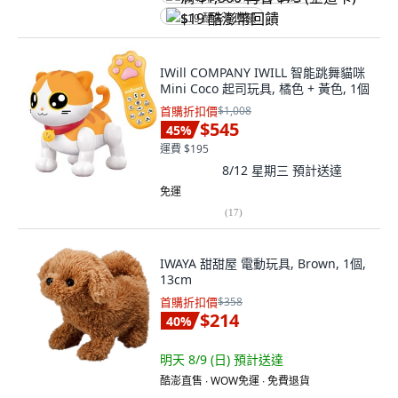
$19 酷澎幣回饋
IWill COMPANY IWILL 智能跳舞貓咪
Mini Coco 起司玩具, 橘色 + 黃色, 1個
首購折扣價
$1,008
$545
45
%
運費 $195
8/12 星期三
預計送達
免運
(
17
)
IWAYA 甜甜屋 電動玩具, Brown, 1個,
13cm
首購折扣價
$358
$214
40
%
明天 8/9 (日)
預計送達
酷澎直售 ∙ WOW免運 ∙ 免費退貨