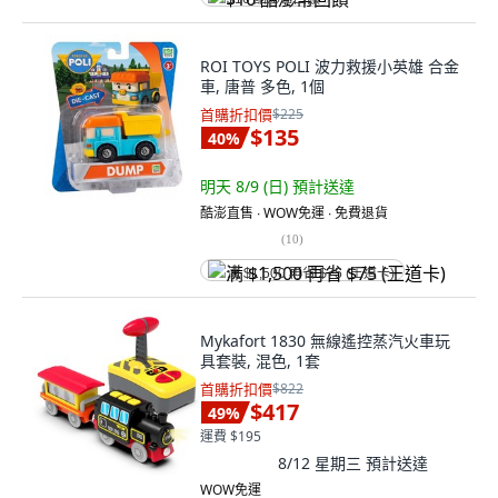
ROI TOYS POLI 波力救援小英雄 合金
車, 唐普 多色, 1個
首購折扣價
$225
$135
40
%
明天 8/9 (日)
預計送達
酷澎直售 ∙ WOW免運 ∙ 免費退貨
(
10
)
满 $1,500 再省 $75 (王道卡)
Mykafort 1830 無線遙控蒸汽火車玩
具套裝, 混色, 1套
首購折扣價
$822
$417
49
%
運費 $195
8/12 星期三
預計送達
WOW免運