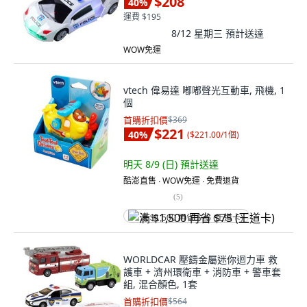
$208
40
%
運費 $195
8/12 星期三
預計送達
WOW免運
vtech 偉易達 嘟嘟聲光互動車, 飛機, 1
個
首購折扣價
$369
$221
40
%
(
$221.00/1個
)
明天 8/9 (日)
預計送達
酷澎直售 ∙ WOW免運 ∙ 免費退貨
(
5
)
满 $1,500 再省 $75 (王道卡)
WORLDCAR 壓鑄金屬迷你迴力車 救
護車 + 濟州環衛車 + 消防車 + 警車套
組, 混合顏色, 1套
首購折扣價
$564