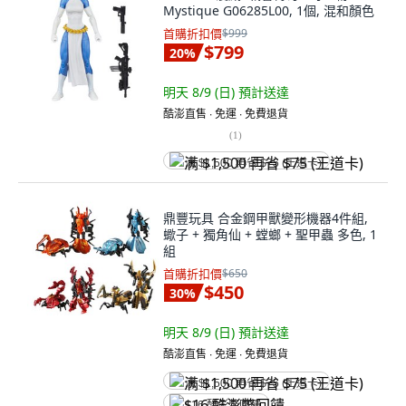
Mystique G06285L00, 1個, 混和顏色
首購折扣價
$999
$799
20
%
明天 8/9 (日)
預計送達
酷澎直售 ∙ 免運 ∙ 免費退貨
(
1
)
满 $1,500 再省 $75 (王道卡)
鼎豐玩具 合金鋼甲獸變形機器4件組,
蠍子 + 獨角仙 + 螳螂 + 聖甲蟲 多色, 1
組
首購折扣價
$650
$450
30
%
明天 8/9 (日)
預計送達
酷澎直售 ∙ 免運 ∙ 免費退貨
满 $1,500 再省 $75 (王道卡)
$16 酷澎幣回饋