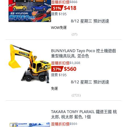
首購折扣價
$866
$418
51
%
運費 $195
8/12 星期三
預計送達
WOW免運
(
37
)
BUNNYLAND Tayo Poco 挖土機遊戲
重型機具玩具, 混合色
首購折扣價
$1,308
$560
57
%
運費 $195
8/12 星期三
預計送達
免運
(
2721
)
TAKARA TOMY PLARAIL 鐵道王國 桃
太郎, 桃太郎 藍色, 1個
首購折扣價
$591