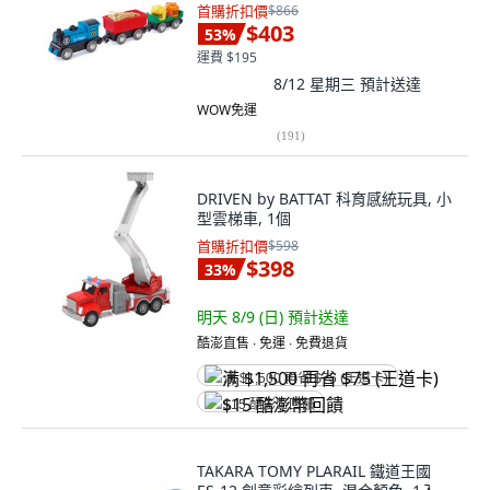
首購折扣價
$866
$403
53
%
運費 $195
8/12 星期三
預計送達
WOW免運
(
191
)
DRIVEN by BATTAT 科育感統玩具, 小
型雲梯車, 1個
首購折扣價
$598
$398
33
%
明天 8/9 (日)
預計送達
酷澎直售 ∙ 免運 ∙ 免費退貨
满 $1,500 再省 $75 (王道卡)
$15 酷澎幣回饋
TAKARA TOMY PLARAIL 鐵道王國