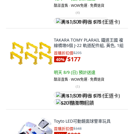
酷澎直售 ∙ WOW免運 ∙ 免費退貨
(
4
)
满 $1,500 再省 $75 (王道卡)
TAKARA TOMY PLARAIL 鐵道王國 複
線橋墩6個 J-22 軌道配件組, 黃色, 1組
首購折扣價
$295
$177
40
%
明天 8/9 (日)
預計送達
酷澎直售 ∙ WOW免運 ∙ 免費退貨
(
1
)
满 $1,500 再省 $75 (王道卡)
$20 酷澎幣回饋
Toyto LED可動鏡面球警車玩具
首購折扣價
$348