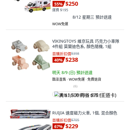
$250
55
%
運費 $195
8/12 星期三
預計送達
WOW免運
VIKINGTOYS 維京玩具 巧克力小車隊
4件組 莫蘭迪色系, 顏色隨機, 1組
首購折扣價
$398
$238
40
%
明天 8/9 (日)
預計送達
酷澎直售 ∙ WOW免運 ∙ 免費退貨
(
6
)
满 $1,500 再省 $75 (王道卡)
RUIJIA 速度磁力火車, 1個, 混合顏色
首購折扣價
$705
$229
67
%