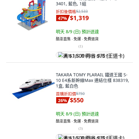
3401, 藍色, 1組
折扣後價格
$2,533
$1,319
47
%
明天 8/9 (日)
預計送達
酷澎直售 ∙ 免運 ∙ 免費退貨
(
1
)
满 $1,500 再省 $75 (王道卡)
TAKARA TOMY PLARAIL 鐵道王國 S-
10 E4系新幹線Max 連結仕樣 838319,
1盒, 藍白色
首購折扣價
$750
$550
26
%
明天 8/9 (日)
預計送達
酷澎直售 ∙ 免運 ∙ 免費退貨
(
3
)
满 $1,500 再省 $75 (王道卡)