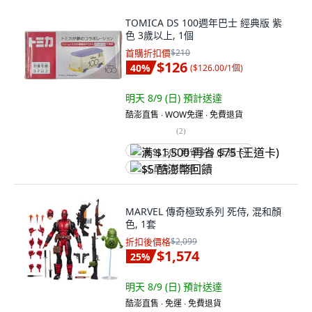
TOMICA DS 100週年巴士 經典版 紫
色 3歲以上, 1個
首購折扣價
$210
$126
40
%
(
$126.00/1個
)
明天 8/9 (日)
預計送達
酷澎直售 ∙ WOW免運 ∙ 免費退貨
(
2
)
满 $1,500 再省 $75 (王道卡)
$5 酷澎幣回饋
MARVEL 傳奇極致系列 死侍, 混和顏
色, 1套
折扣後價格
$2,099
$1,574
25
%
明天 8/9 (日)
預計送達
酷澎直售 ∙ 免運 ∙ 免費退貨