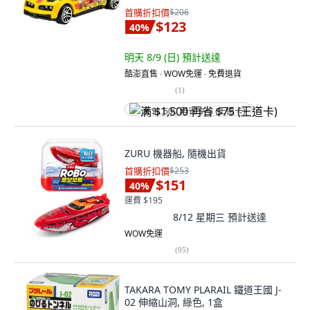
首購折扣價
$206
$123
40
%
明天 8/9 (日)
預計送達
酷澎直售 ∙ WOW免運 ∙ 免費退貨
(
1
)
满 $1,500 再省 $75 (王道卡)
ZURU 機器船, 隨機出貨
首購折扣價
$253
$151
40
%
運費 $195
8/12 星期三
預計送達
WOW免運
(
95
)
TAKARA TOMY PLARAIL 鐵道王國 J-
02 伸縮山洞, 綠色, 1盒