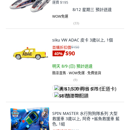
運費 $195
8/12 星期三
預計送達
WOW免運
(
33
)
siku VW ADAC 皮卡 3歲以上, 1個
首購折扣價
$150
$90
40
%
明天 8/9 (日)
預計送達
酷澎直售 ∙ WOW免運 ∙ 免費退貨
(
9
)
满 $1,500 再省 $75 (王道卡)
$8 酷澎幣回饋
SPIN MASTER 水行狗狗隊系列 大型
救援車 3歲以上, 阿奇 +鯊魚救援車 藍
色, 1組