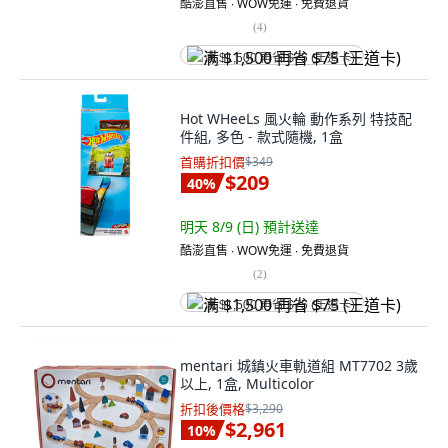
酷澎直售 ∙ WOW免運 ∙ 免費退貨
(
4
)
满 $1,500 再省 $75 (王道卡)
Hot WHeeLs 風火輪 動作系列 特技配
件組, 多色 - 款式隨機, 1盒
首購折扣價
$349
$209
40
%
明天 8/9 (日)
預計送達
酷澎直售 ∙ WOW免運 ∙ 免費退貨
(
2
)
满 $1,500 再省 $75 (王道卡)
mentari 城鎮火車軌道組 MT7702 3歲
以上, 1盒, Multicolor
折扣後價格
$3,290
$2,961
10
%