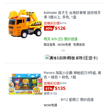
kidmate 孩子王 台灣好車隊 迷你怪手
車 3歲以上, 多色, 1盒
首購折扣價
$210
$126
40
%
明天 8/9 (日)
預計送達
酷澎直售 ∙ WOW免運 ∙ 免費退貨
(
8
)
满 $1,500 再省 $75 (王道卡)
Pororo 淘氣小企鵝 神秘迴力3件組, 黃
色 + 綠色 + 棕色, 1個
首購折扣價
$350
$135
61
%
運費 $195
8/12 星期三
預計送達
WOW免運