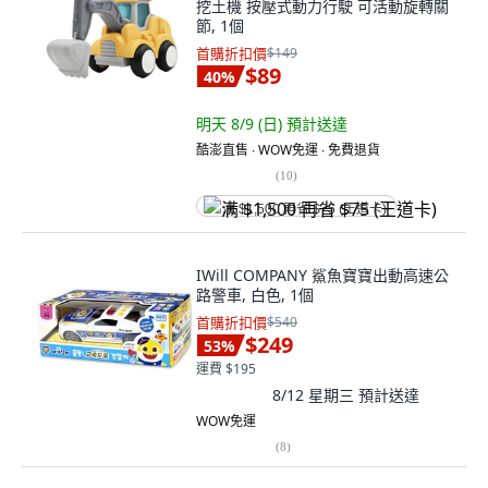
挖土機 按壓式動力行駛 可活動旋轉關
節, 1個
首購折扣價
$149
$89
40
%
明天 8/9 (日)
預計送達
酷澎直售 ∙ WOW免運 ∙ 免費退貨
(
10
)
满 $1,500 再省 $75 (王道卡)
IWill COMPANY 鯊魚寶寶出動高速公
路警車, 白色, 1個
首購折扣價
$540
$249
53
%
運費 $195
8/12 星期三
預計送達
WOW免運
(
8
)