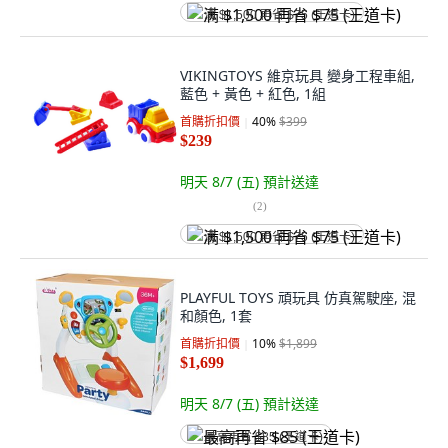
满 $1,500 再省 $75 (王道卡)
VIKINGTOYS 維京玩具 變身工程車組,
藍色 + 黃色 + 紅色, 1組
首購折扣價
40
%
$399
$239
明天 8/7 (五)
預計送達
(
2
)
满 $1,500 再省 $75 (王道卡)
PLAYFUL TOYS 頑玩具 仿真駕駛座, 混
和顏色, 1套
首購折扣價
10
%
$1,899
$1,699
明天 8/7 (五)
預計送達
最高再省 $85 (王道卡)