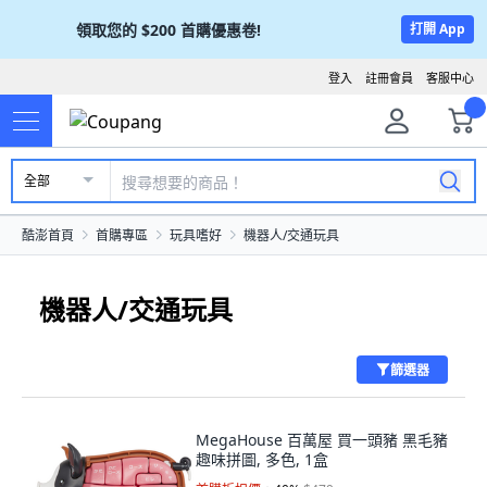
領取您的
$200
首購優惠卷!
打開 App
登入
註冊會員
客服中心
全部
酷澎首頁
首購專區
玩具嗜好
機器人/交通玩具
機器人/交通玩具
篩選器
MegaHouse 百萬屋 買一頭豬 黑毛豬
趣味拼圖, 多色, 1盒