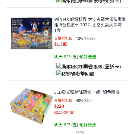
满 $1,500 再省 $75 (王道卡)
WinTek 威鋒科教 太空火箭大探險場景
組 6台軌道車 7022, 太空火箭大探險,
1套
首購折扣價
12
%
$1,585
$1,385
明天 8/7 (五)
預計送達
满 $1,500 再省 $75 (王道卡)
$96 酷澎幣回饋
LED發光彈射降落傘, 1組, 顏色隨機
首購折扣價
40
%
$367
$220
(
$220.00/1個
)
明天 8/7 (五)
預計送達
(
426
)