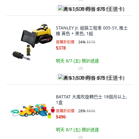
满 $1,500 再省 $75 (王道卡)
STANLEY Jr. 組裝工程車 005-SY, 推土
機 黃色 + 黑色, 1組
首購折扣價
34
%
$578
$378
明天 8/7 (五)
預計送達
(
3
)
满 $1,500 再省 $75 (王道卡)
BATTAT 大風吹旋轉巴士 18個月以上,
1盒
首購折扣價
28
%
$696
$496
明天 8/7 (五)
預計送達
(
2
)