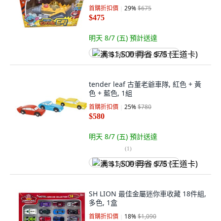
首購折扣價
29
%
$675
$475
明天 8/7 (五)
預計送達
满 $1,500 再省 $75 (王道卡)
tender leaf 古董老爺車隊, 紅色 + 黃
色 + 藍色, 1組
首購折扣價
25
%
$780
$580
明天 8/7 (五)
預計送達
(
1
)
满 $1,500 再省 $75 (王道卡)
SH LION 最佳金屬迷你車收藏 18件組,
多色, 1盒
首購折扣價
18
%
$1,090