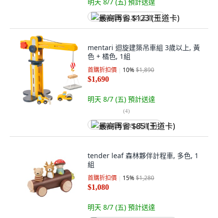
明天 8/7 (五)
預計送達
最高再省 $123 (王道卡)
mentari 迴旋建築吊車組 3歲以上, 黃
色 + 橘色, 1組
首購折扣價
10
%
$1,890
$1,690
明天 8/7 (五)
預計送達
(
4
)
最高再省 $85 (王道卡)
tender leaf 森林夥伴計程車, 多色, 1
組
首購折扣價
15
%
$1,280
$1,080
明天 8/7 (五)
預計送達