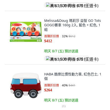
满 $1,500 再省 $75 (王道卡)
Melissa&Doug 瑪莉莎 益智 GO Tots
GOGO賽車 160g 2入, 藍色 + 紅色, 1
組
首購折扣價
32
%
$612
$412
明天 8/7 (五)
預計送達
满 $1,500 再省 $75 (王道卡)
HABA 酷樂比慣性動力車, 紅色巴士, 1
個
首購折扣價
40
%
$441
$264
明天 8/7 (五)
預計送達
(
1
)