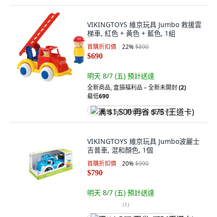
VIKINGTOYS 維京玩具 Jumbo 救援雲
梯車, 紅色 + 黃色 + 藍色, 1組
首購折扣價
22
%
$890
$690
明天 8/7 (五)
預計送達
全新商品
,
盒損福利品 – 全新未開封
(2)
最低
690
满 $1,500 再省 $75 (王道卡)
VIKINGTOYS 維京玩具 Jumbo波麗士
吉普車, 混和顏色, 1個
首購折扣價
20
%
$990
$790
明天 8/7 (五)
預計送達
(
1
)