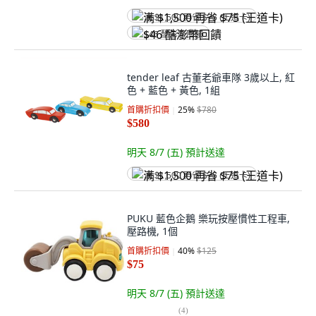
满 $1,500 再省 $75 (王道卡)
$46 酷澎幣回饋
tender leaf 古董老爺車隊 3歲以上, 紅
色 + 藍色 + 黃色, 1組
首購折扣價
25
%
$780
$580
明天 8/7 (五)
預計送達
满 $1,500 再省 $75 (王道卡)
PUKU 藍色企鵝 樂玩按壓慣性工程車,
壓路機, 1個
首購折扣價
40
%
$125
$75
明天 8/7 (五)
預計送達
(
4
)