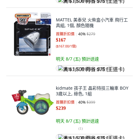
满 $1,500 再省 $75 (王道卡)
MATTEL 美泰兒 火柴盒小汽車 飛行工
具組, 1個, 顏色隨機
首購折扣價
40
%
$279
$167
(
$167.00/1個
)
明天 8/7 (五)
預計送達
满 $1,500 再省 $75 (王道卡)
kidmate 孩子王 晶彩特技三輪車 BOY
3歲以上, 綠色, 1組
首購折扣價
40
%
$399
$239
明天 8/7 (五)
預計送達
(
1
)
满 $1,500 再省 $75 (王道卡)