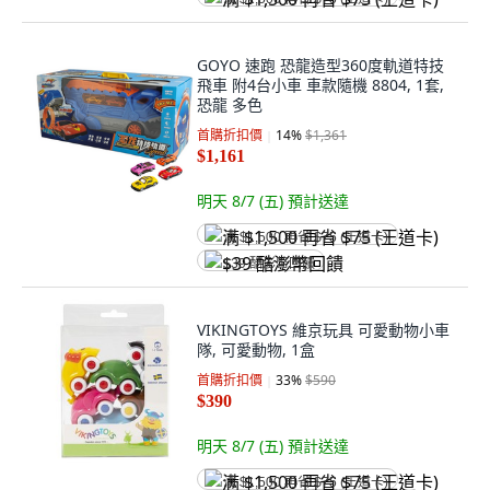
GOYO 速跑 恐龍造型360度軌道特技
飛車 附4台小車 車款隨機 8804, 1套,
恐龍 多色
首購折扣價
14
%
$1,361
$1,161
明天 8/7 (五)
預計送達
满 $1,500 再省 $75 (王道卡)
$39 酷澎幣回饋
VIKINGTOYS 維京玩具 可愛動物小車
隊, 可愛動物, 1盒
首購折扣價
33
%
$590
$390
明天 8/7 (五)
預計送達
满 $1,500 再省 $75 (王道卡)