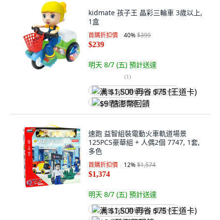
kidmate 孩子王 晶彩三輪車 3歲以上,
1盒
首購折扣價
40
%
$399
$239
明天 8/7 (五)
預計送達
(
1
)
满 $1,500 再省 $75 (王道卡)
$9 酷澎幣回饋
速跑 益智組裝電動火車軌道場景
125PCS豪華組 + 人偶2個 7747, 1套,
多色
首購折扣價
12
%
$1,574
$1,374
明天 8/7 (五)
預計送達
满 $1,500 再省 $75 (王道卡)