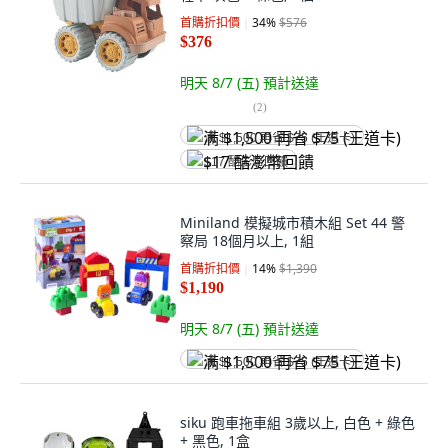
首購折扣價
34
%
$576
$376
明天 8/7 (五)
預計送達
(
2
)
满 $1,500 再省 $75 (王道卡)
$17 酷澎幣回饋
Miniland 模擬城市積木組 Set 44 警
察局 18個月以上, 1組
首購折扣價
14
%
$1,390
$1,190
明天 8/7 (五)
預計送達
满 $1,500 再省 $75 (王道卡)
siku 跑車拖車組 3歲以上, 白色 + 綠色
+ 黑色, 1盒