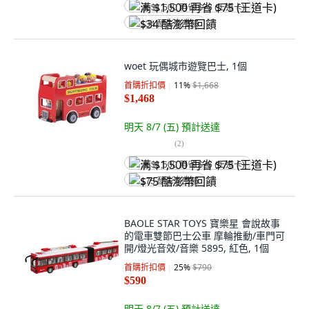
满 $1,500 再省 $75 (王道卡)
$34 酷澎幣回饋
woet 玩偶城市遊覽巴士, 1個
首購折扣價
11
%
$1,668
$1,468
明天 8/7 (五)
預計送達
(
2
)
满 $1,500 再省 $75 (王道卡)
$75 酷澎幣回饋
BAOLE STAR TOYS 寶樂星 會說故事
的電車雙節巴士公車 摩輪推動/車門可
開/燈光音效/音樂 5895, 紅色, 1個
首購折扣價
25
%
$790
$590
明天 8/7 (五)
預計送達