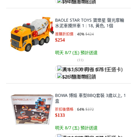
$94 酷澎幣回饋
BAOLE STAR TOYS 寶樂星 聲光摩輪
水泥車攪拌車 1 : 18, 黃色, 1個
首購折扣價
40
%
$424
$254
明天 8/7 (五)
預計送達
(
11
)
满 $1,500 再省 $75 (王道卡)
$26 酷澎幣回饋
BOWA 博娃 車型BBQ套裝 3歲以上, 1
盒
折扣後價格
64
%
$372
$133
明天 8/7 (五)
預計送達