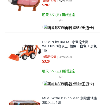
首購折扣價
40
%
$479
$287
明天 8/7 (五)
預計送達
(
8
)
满 $1,500 再省 $75 (王道卡)
DRIVEN by BATTAT 小型挖土機
WH1185 3歲以上, 橘色 + 白色 + 黑色,
1個
首購折扣價
38
%
$520
$320
明天 8/7 (五)
預計送達
(
2
)
满 $1,500 再省 $75 (王道卡)
MIMI WORLD Dino Man 劍龍鑽地機
3歲以上, 1組