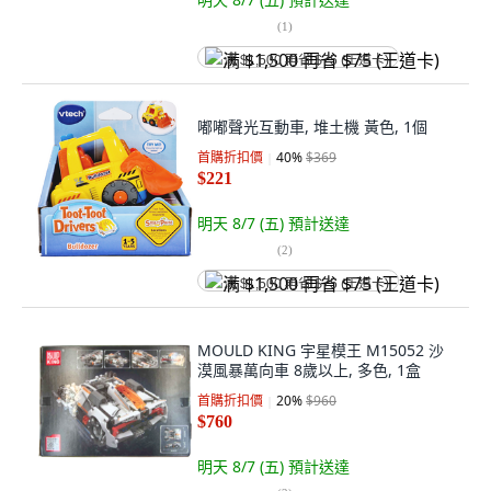
(
1
)
满 $1,500 再省 $75 (王道卡)
嘟嘟聲光互動車, 堆土機 黃色, 1個
首購折扣價
40
%
$369
$221
明天 8/7 (五)
預計送達
(
2
)
满 $1,500 再省 $75 (王道卡)
MOULD KING 宇星模王 M15052 沙
漠風暴萬向車 8歲以上, 多色, 1盒
首購折扣價
20
%
$960
$760
明天 8/7 (五)
預計送達