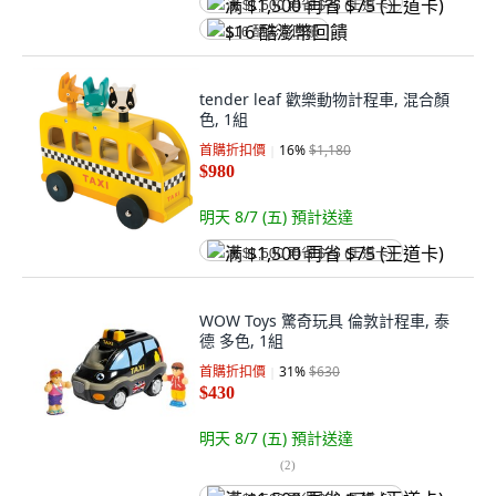
满 $1,500 再省 $75 (王道卡)
$16 酷澎幣回饋
tender leaf 歡樂動物計程車, 混合顏
色, 1組
首購折扣價
16
%
$1,180
$980
明天 8/7 (五)
預計送達
满 $1,500 再省 $75 (王道卡)
WOW Toys 驚奇玩具 倫敦計程車, 泰
德 多色, 1組
首購折扣價
31
%
$630
$430
明天 8/7 (五)
預計送達
(
2
)