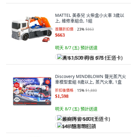
MATTEL 美泰兒 火柴盒小火車 3歲以
上, 維修車組合, 1組
首購折扣價
23
%
$863
$663
明天 8/7 (五)
預計送達
满 $1,500 再省 $75 (王道卡)
Discovery MINDBLOWN 聲光蒸汽火
車模型套組 8歲以上, 蒸汽火車, 1盒
折扣後價格
15
%
$1,880
$1,598
明天 8/7 (五)
預計送達
最高再省 $80 (王道卡)
$48 酷澎幣回饋