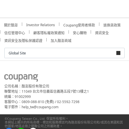
Investor Relations
關於酷澎
Coupang使用者條款
退換貨政策
信任管理中心
顧客隱私權政策通知
安心購物
資訊安全
資訊安全及隱私保護認證
加入酷澎商城
Global Site
公司名稱：酷澎股份有限公司
聯繫地址：11049 台北市信義區信義路五段7號13樓之1
統編：91002999
客服中心：0809-088-810 (免費) / 02-5592-7298
電子郵件：help_tw@coupang.com
©Coupang Taiwan Co., Ltd. 保留所有權利。
本網站上顯示的所有商標、標誌和服務標誌均為酷澎股份有限公司和/或其在美國和其
他國家/地區註冊之關聯公司之所屬財產。