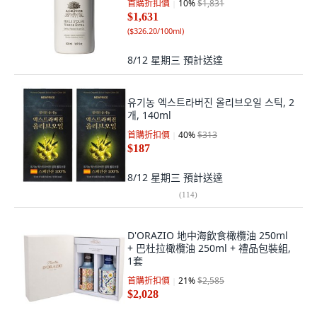
首購折扣價
10
%
$1,831
$1,631
(
$326.20/100ml
)
8/12 星期三
預計送達
유기농 엑스트라버진 올리브오일 스틱, 2
개, 140ml
首購折扣價
40
%
$313
$187
8/12 星期三
預計送達
(
114
)
D'ORAZIO 地中海飲食橄欖油 250ml
+ 巴杜拉橄欖油 250ml + 禮品包裝組,
1套
首購折扣價
21
%
$2,585
$2,028