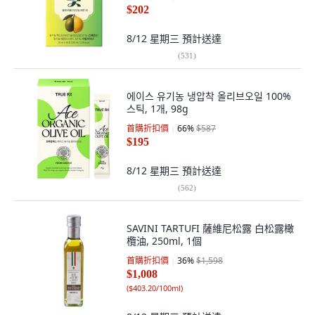
$202
8/12 星期三
預計送達
(
531
)
에이스 유기농 냉압착 올리브오일 100%
스틱, 1개, 98g
首購折扣價
66
%
$587
$195
8/12 星期三
預計送達
(
562
)
SAVINI TARTUFI 薩維尼松露 白松露橄
欖油, 250ml, 1個
首購折扣價
36
%
$1,598
$1,008
(
$403.20/100ml
)