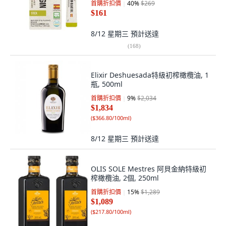
首購折扣價
40
%
$269
$161
8/12 星期三
預計送達
(
168
)
Elixir Deshuesada特級初榨橄欖油, 1
瓶, 500ml
首購折扣價
9
%
$2,034
$1,834
(
$366.80/100ml
)
8/12 星期三
預計送達
OLIS SOLE Mestres 阿貝金納特級初
榨橄欖油, 2個, 250ml
首購折扣價
15
%
$1,289
$1,089
(
$217.80/100ml
)