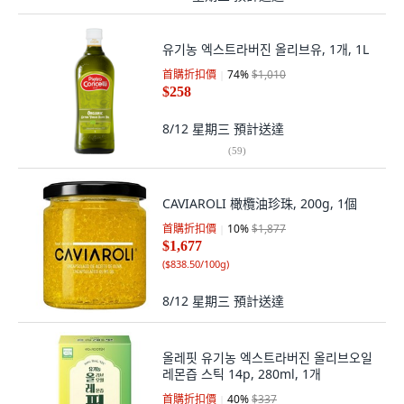
유기농 엑스트라버진 올리브유, 1개, 1L
首購折扣價
74
%
$1,010
$258
8/12 星期三
預計送達
(
59
)
CAVIAROLI 橄欖油珍珠, 200g, 1個
首購折扣價
10
%
$1,877
$1,677
(
$838.50/100g
)
8/12 星期三
預計送達
올레핏 유기농 엑스트라버진 올리브오일
레몬즙 스틱 14p, 280ml, 1개
首購折扣價
40
%
$337