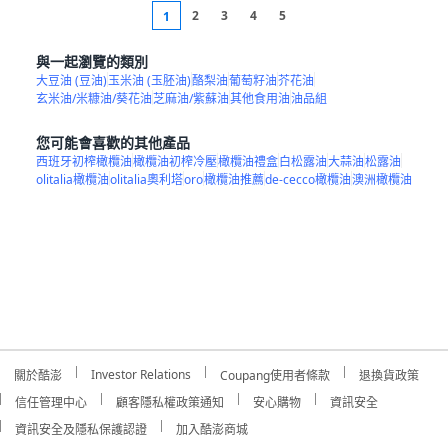
2
3
4
5
1
與一起瀏覽的類別
大豆油 (豆油)
玉米油 (玉胚油)
酪梨油
葡萄籽油
芥花油
玄米油/米糠油/葵花油
芝麻油/紫蘇油
其他食用油
油品組
您可能會喜歡的其他產品
西班牙初榨橄欖油
橄欖油初榨冷壓
橄欖油禮盒
白松露油
大蒜油
松露油
olitalia橄欖油
olitalia奧利塔
oro
橄欖油推薦
de-cecco橄欖油
澳洲橄欖油
Investor Relations
關於酷澎
Coupang使用者條款
退換貨政策
信任管理中心
顧客隱私權政策通知
安心購物
資訊安全
資訊安全及隱私保護認證
加入酷澎商城