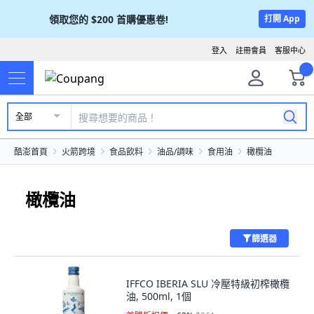
領取您的
$200
首購優惠卷!
打開 App
登入
註冊會員
客服中心
全部
酷澎首頁
火箭跨境
食品飲料
油品/調味
食用油
橄欖油
橄欖油
篩選器
IFFCO IBERIA SLU 冷壓特級初榨橄欖
油, 500ml, 1個