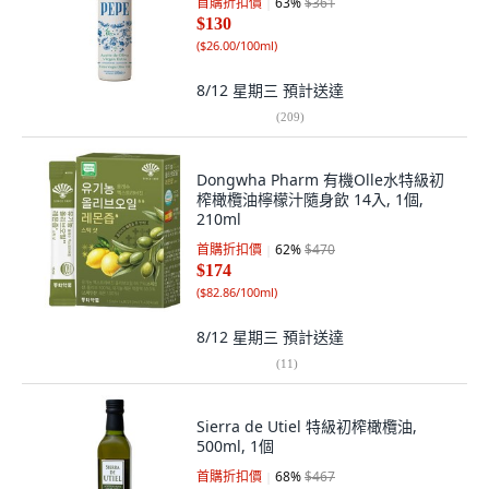
首購折扣價
63
%
$361
$130
(
$26.00/100ml
)
8/12 星期三
預計送達
(
209
)
Dongwha Pharm 有機Olle水特級初
榨橄欖油檸檬汁隨身飲 14入, 1個,
210ml
首購折扣價
62
%
$470
$174
(
$82.86/100ml
)
8/12 星期三
預計送達
(
11
)
Sierra de Utiel 特級初榨橄欖油,
500ml, 1個
首購折扣價
68
%
$467