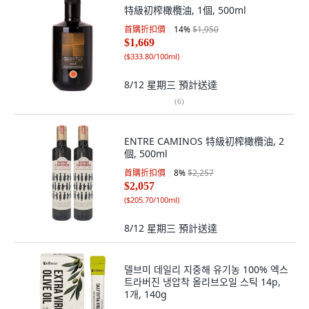
特級初榨橄欖油, 1個, 500ml
首購折扣價
14
%
$1,950
$1,669
(
$333.80/100ml
)
8/12 星期三
預計送達
(
6
)
ENTRE CAMINOS 特級初榨橄欖油, 2
個, 500ml
首購折扣價
8
%
$2,257
$2,057
(
$205.70/100ml
)
8/12 星期三
預計送達
델브미 데일리 지중해 유기농 100% 엑스
트라버진 냉압착 올리브오일 스틱 14p,
1개, 140g