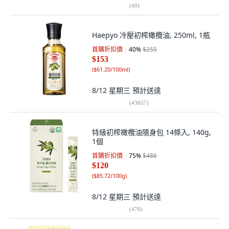
(
49
)
Haepyo 冷壓初榨橄欖油, 250ml, 1瓶
首購折扣價
40
%
$255
$153
(
$61.20/100ml
)
8/12 星期三
預計送達
(
43657
)
特級初榨橄欖油隨身包 14條入, 140g,
1個
首購折扣價
75
%
$486
$120
(
$85.72/100g
)
8/12 星期三
預計送達
(
476
)