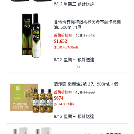
8/12 星期三
預計送達
含傳奇有機特級初榨奧希布蘭卡橄欖
油, 500ml, 1個
首購折扣價
45
%
$3,018
$1,652
(
$330.40/100ml
)
8/12 星期三
預計送達
(
6
)
清淨園 橄欖油2號 3入, 500ml, 1個
首購折扣價
45
%
$1,229
$674
(
$674.00/1套
)
8/12 星期三
預計送達