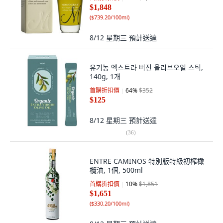
$1,848
(
$739.20/100ml
)
8/12 星期三
預計送達
유기농 엑스트라 버진 올리브오일 스틱,
140g, 1개
首購折扣價
64
%
$352
$125
8/12 星期三
預計送達
(
36
)
ENTRE CAMINOS 特別版特級初榨橄
欖油, 1個, 500ml
首購折扣價
10
%
$1,851
$1,651
(
$330.20/100ml
)