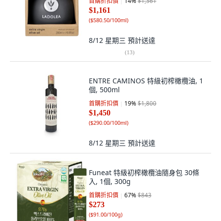
首購折扣價
14
%
$1,361
$1,161
(
$580.50/100ml
)
8/12 星期三
預計送達
(
13
)
ENTRE CAMINOS 特級初榨橄欖油, 1
個, 500ml
首購折扣價
19
%
$1,800
$1,450
(
$290.00/100ml
)
8/12 星期三
預計送達
Funeat 特級初榨橄欖油隨身包 30條
入, 1個, 300g
首購折扣價
67
%
$843
$273
(
$91.00/100g
)