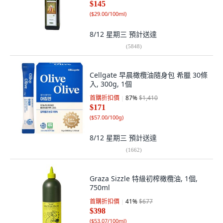
$145
(
$29.00/100ml
)
8/12 星期三
預計送達
(
5848
)
Cellgate 早晨橄欖油隨身包 希臘 30條
入, 300g, 1個
首購折扣價
87
%
$1,410
$171
(
$57.00/100g
)
8/12 星期三
預計送達
(
1662
)
Graza Sizzle 特級初榨橄欖油, 1個,
750ml
首購折扣價
41
%
$677
$398
(
$53.07/100ml
)