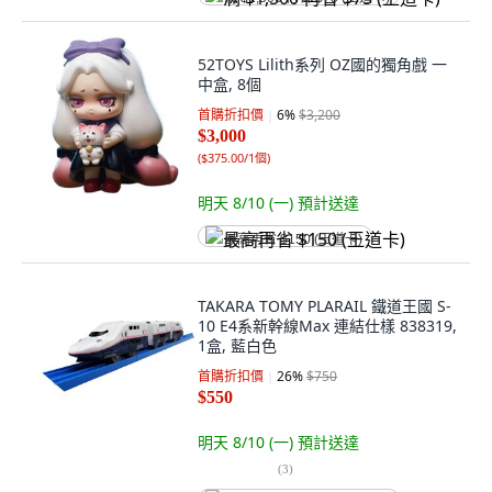
52TOYS Lilith系列 OZ國的獨角戲 一
中盒, 8個
首購折扣價
6
%
$3,200
$3,000
(
$375.00/1個
)
明天 8/10 (一)
預計送達
最高再省 $150 (王道卡)
TAKARA TOMY PLARAIL 鐵道王國 S-
10 E4系新幹線Max 連結仕樣 838319,
1盒, 藍白色
首購折扣價
26
%
$750
$550
明天 8/10 (一)
預計送達
(
3
)