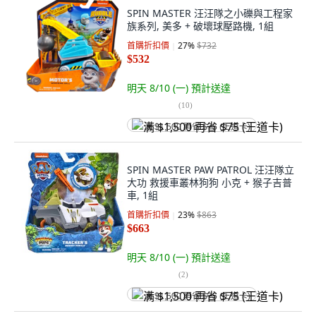
SPIN MASTER 汪汪隊之小礫與工程家
族系列, 美多 + 破壞球壓路機, 1組
首購折扣價
27
%
$732
$532
明天 8/10 (一)
預計送達
(
10
)
满 $1,500 再省 $75 (王道卡)
SPIN MASTER PAW PATROL 汪汪隊立
大功 救援車叢林狗狗 小克 + 猴子吉普
車, 1組
首購折扣價
23
%
$863
$663
明天 8/10 (一)
預計送達
(
2
)
满 $1,500 再省 $75 (王道卡)