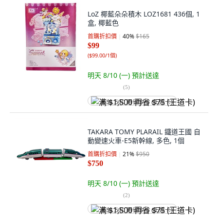
LoZ 椰藍朵朵積木 LOZ1681 436個, 1
盒, 椰藍色
首購折扣價
40
%
$165
$99
(
$99.00/1個
)
明天 8/10 (一)
預計送達
(
5
)
满 $1,500 再省 $75 (王道卡)
TAKARA TOMY PLARAIL 鐵道王國 自
動變速火車-E5新幹線, 多色, 1個
首購折扣價
21
%
$950
$750
明天 8/10 (一)
預計送達
(
2
)
满 $1,500 再省 $75 (王道卡)