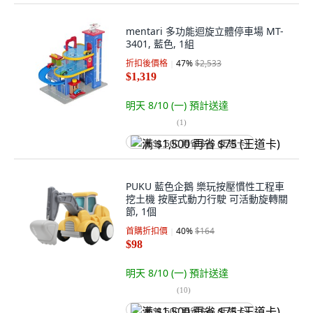
mentari 多功能迴旋立體停車場 MT-
3401, 藍色, 1組
折扣後價格
47
%
$2,533
$1,319
明天 8/10 (一)
預計送達
(
1
)
满 $1,500 再省 $75 (王道卡)
PUKU 藍色企鵝 樂玩按壓慣性工程車
挖土機 按壓式動力行駛 可活動旋轉關
節, 1個
首購折扣價
40
%
$164
$98
明天 8/10 (一)
預計送達
(
10
)
满 $1,500 再省 $75 (王道卡)