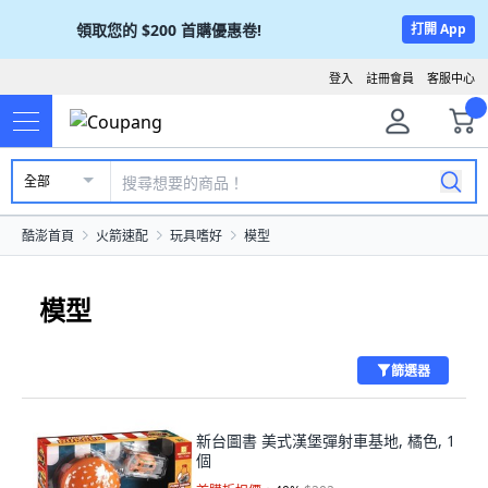
領取您的
$200
首購優惠卷!
打開 App
登入
註冊會員
客服中心
全部
酷澎首頁
火箭速配
玩具嗜好
模型
模型
篩選器
新台圖書 美式漢堡彈射車基地, 橘色, 1
個