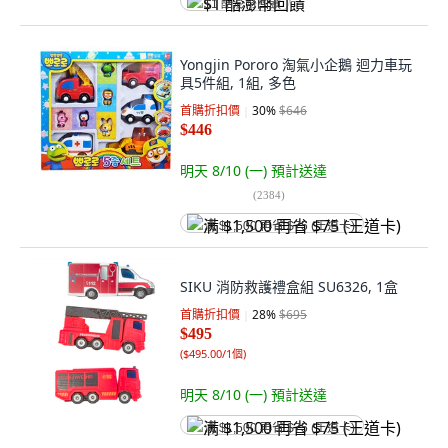
$1 酷澎幣回饋
Yongjin Pororo 淘氣小企鵝 迴力車玩
具5件組, 1組, 多色
首購折扣價
30
%
$646
$446
明天 8/10 (一)
預計送達
(
2384
)
满 $1,500 再省 $75 (王道卡)
SIKU 消防救護禮盒組 SU6326, 1盒
首購折扣價
28
%
$695
$495
(
$495.00/1個
)
明天 8/10 (一)
預計送達
满 $1,500 再省 $75 (王道卡)