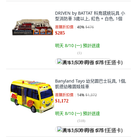
DRIVEN by BATTAT 科育感統玩具 小
型消防車 3歲以上, 紅色 + 白色, 1個
首購折扣價
40
%
$476
$285
明天 8/10 (一)
預計送達
(
1
)
满 $1,500 再省 $75 (王道卡)
Banyland Tayo 幼兒園巴士玩具, 1個,
凱德幼稚園娃娃車
首購折扣價
14
%
$1,372
$1,172
明天 8/10 (一)
預計送達
(
518
)
满 $1,500 再省 $75 (王道卡)