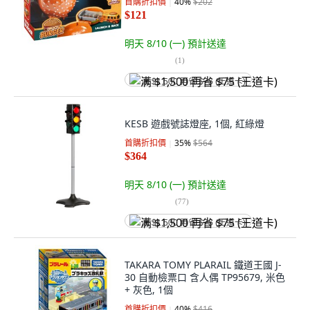
首購折扣價
40
%
$202
$121
明天 8/10 (一)
預計送達
(
1
)
满 $1,500 再省 $75 (王道卡)
KESB 遊戲號誌燈座, 1個, 紅綠燈
首購折扣價
35
%
$564
$364
明天 8/10 (一)
預計送達
(
77
)
满 $1,500 再省 $75 (王道卡)
TAKARA TOMY PLARAIL 鐵道王國 J-
30 自動檢票口 含人偶 TP95679, 米色
+ 灰色, 1個
首購折扣價
40
%
$416