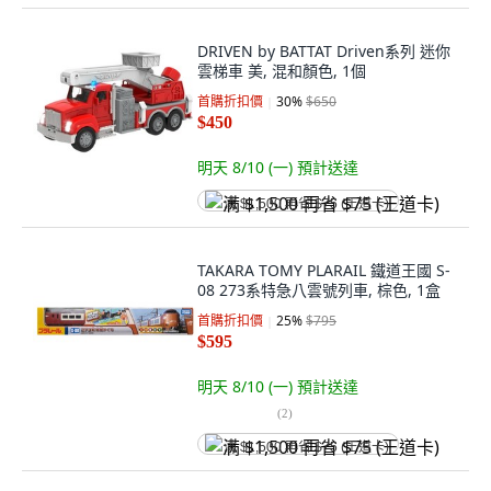
DRIVEN by BATTAT Driven系列 迷你
雲梯車 美, 混和顏色, 1個
首購折扣價
30
%
$650
$450
明天 8/10 (一)
預計送達
满 $1,500 再省 $75 (王道卡)
TAKARA TOMY PLARAIL 鐵道王國 S-
08 273系特急八雲號列車, 棕色, 1盒
首購折扣價
25
%
$795
$595
明天 8/10 (一)
預計送達
(
2
)
满 $1,500 再省 $75 (王道卡)