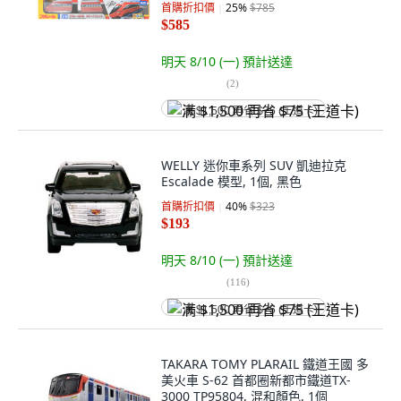
首購折扣價
25
%
$785
$585
明天 8/10 (一)
預計送達
(
2
)
满 $1,500 再省 $75 (王道卡)
WELLY 迷你車系列 SUV 凱迪拉克
Escalade 模型, 1個, 黑色
首購折扣價
40
%
$323
$193
明天 8/10 (一)
預計送達
(
116
)
满 $1,500 再省 $75 (王道卡)
TAKARA TOMY PLARAIL 鐵道王國 多
美火車 S-62 首都圈新都市鐵道TX-
3000 TP95804, 混和顏色, 1個