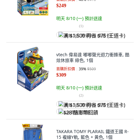
$249
明天 8/10 (一)
預計送達
(
1
)
满 $1,500 再省 $75 (王道卡)
vtech 偉易達 嘟嘟聲光迴力衝鋒車, 酷
炫休旅車 綠色, 1個
首購折扣價
39
%
$509
$309
明天 8/10 (一)
預計送達
(
2
)
满 $1,500 再省 $75 (王道卡)
$28 酷澎幣回饋
TAKARA TOMY PLARAIL 鐵道王國 R-
15 複線Y軌, 藍色 + 黃色, 1個