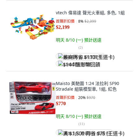
vtech 偉易達 聲光火車組, 多色, 1組
首購折扣價
8
%
$2,399
$2,199
明天 8/10 (一)
預計送達
(
2
)
最高再省 $110 (王道卡)
$144 酷澎幣回饋
Maisto 美馳圖 1:24 法拉利 SF90
Stradale 組裝模型車, 1組, 紅色
首購折扣價
20
%
$970
$770
明天 8/10 (一)
預計送達
(
11
)
满 $1,500 再省 $75 (王道卡)