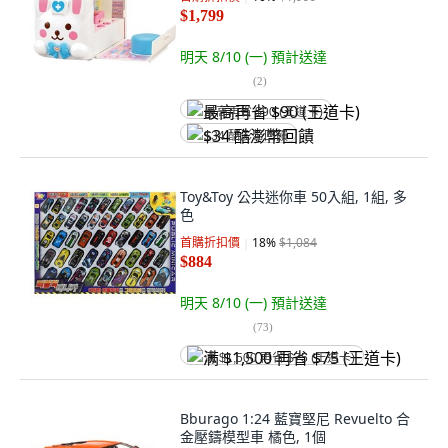
$1,799
明天 8/10 (一)
預計送達
(
2
)
最高再省 $90 (王道卡)
$34 酷澎幣回饋
Toy&Toy 公共迷你車 50入組, 1組, 多
色
首購折扣價
18
%
$1,084
$884
明天 8/10 (一)
預計送達
(
73
)
满 $1,500 再省 $75 (王道卡)
Bburago 1:24 藍寶堅尼 Revuelto 合
金壓鑄模型車 橘色, 1個