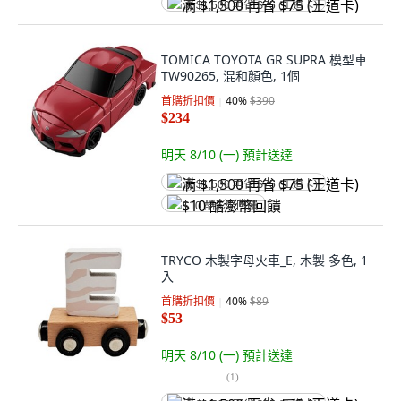
满 $1,500 再省 $75 (王道卡)
TOMICA TOYOTA GR SUPRA 模型車
TW90265, 混和顏色, 1個
首購折扣價
40
%
$390
$234
明天 8/10 (一)
預計送達
满 $1,500 再省 $75 (王道卡)
$10 酷澎幣回饋
TRYCO 木製字母火車_E, 木製 多色, 1
入
首購折扣價
40
%
$89
$53
明天 8/10 (一)
預計送達
(
1
)