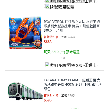
满 $1,500 再省 $75 (王道卡)
$2 酷澎幣回饋
PAW PATROL 汪汪隊立大功 水行狗狗
隊系列大型救援車 路馬 + 龍蝦救援車
3歲以上, 1組
首購折扣價
23
%
$863
$663
明天 8/10 (一)
預計送達
(
1
)
满 $1,500 再省 $75 (王道卡)
TAKARA TOMY PLARAIL 鐵道王國 大
阪地鐵中央線 400系 S-37, 1個, 銀色 +
綠色
首購折扣價
25
%
$795
$595