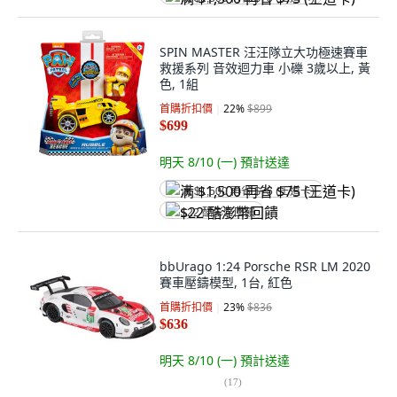
SPIN MASTER 汪汪隊立大功極速賽車
救援系列 音效迴力車 小礫 3歲以上, 黃
色, 1組
首購折扣價
22
%
$899
$699
明天 8/10 (一)
預計送達
满 $1,500 再省 $75 (王道卡)
$22 酷澎幣回饋
bbUrago 1:24 Porsche RSR LM 2020
賽車壓鑄模型, 1台, 紅色
首購折扣價
23
%
$836
$636
明天 8/10 (一)
預計送達
(
17
)