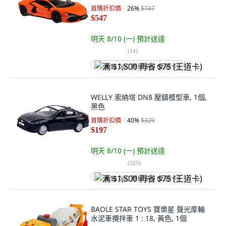
首購折扣價
26
%
$747
$547
明天 8/10 (一)
預計送達
(
14
)
满 $1,500 再省 $75 (王道卡)
WELLY 索納塔 DN8 壓鑄模型車, 1個,
黑色
首購折扣價
40
%
$329
$197
明天 8/10 (一)
預計送達
(
325
)
满 $1,500 再省 $75 (王道卡)
BAOLE STAR TOYS 寶樂星 聲光摩輪
水泥車攪拌車 1 : 18, 黃色, 1個