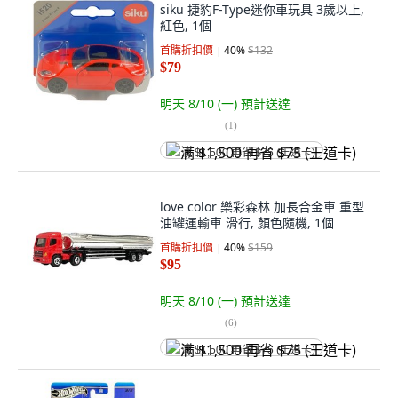
siku 捷豹F-Type迷你車玩具 3歲以上,
紅色, 1個
首購折扣價
40
%
$132
$79
明天 8/10 (一)
預計送達
(
1
)
满 $1,500 再省 $75 (王道卡)
love color 樂彩森林 加長合金車 重型
油罐運輸車 滑行, 顏色隨機, 1個
首購折扣價
40
%
$159
$95
明天 8/10 (一)
預計送達
(
6
)
满 $1,500 再省 $75 (王道卡)