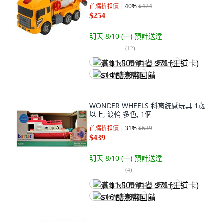
首購折扣價
40
%
$424
$254
明天 8/10 (一)
預計送達
(
12
)
满 $1,500 再省 $75 (王道卡)
$14 酷澎幣回饋
WONDER WHEELS 科育統感玩具 1歲
以上, 渡輪 多色, 1個
首購折扣價
31
%
$639
$439
明天 8/10 (一)
預計送達
(
4
)
满 $1,500 再省 $75 (王道卡)
$16 酷澎幣回饋