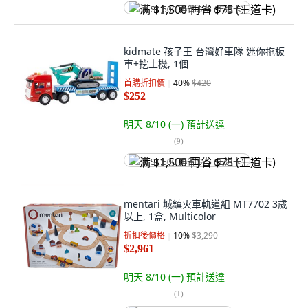
满 $1,500 再省 $75 (王道卡)
kidmate 孩子王 台灣好車隊 迷你拖板
車+挖土機, 1個
首購折扣價
40
%
$420
$252
明天 8/10 (一)
預計送達
(
9
)
满 $1,500 再省 $75 (王道卡)
mentari 城鎮火車軌道組 MT7702 3歲
以上, 1盒, Multicolor
折扣後價格
10
%
$3,290
$2,961
明天 8/10 (一)
預計送達
(
1
)