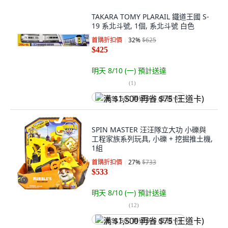
TAKARA TOMY PLARAIL 鐵道王國 S-
19 系北斗號, 1個, 系北斗號 白色
首購折扣價
32
%
$625
$425
明天 8/10 (一)
預計送達
(
1
)
满 $1,500 再省 $75 (王道卡)
SPIN MASTER 汪汪隊立大功 小礫與
工程家族系列玩具, 小礫 + 挖掘推土機,
1組
首購折扣價
27
%
$733
$533
明天 8/10 (一)
預計送達
(
12
)
满 $1,500 再省 $75 (王道卡)