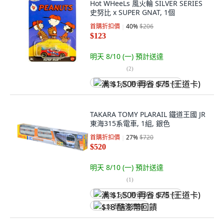
Hot WHeeLs 風火輪 SILVER SERIES
史努比 x SUPER GNAT, 1個
首購折扣價
40
%
$206
$123
明天 8/10 (一)
預計送達
(
2
)
满 $1,500 再省 $75 (王道卡)
TAKARA TOMY PLARAIL 鐵道王國 JR
東海315系電車, 1組, 銀色
首購折扣價
27
%
$720
$520
明天 8/10 (一)
預計送達
(
1
)
满 $1,500 再省 $75 (王道卡)
$18 酷澎幣回饋