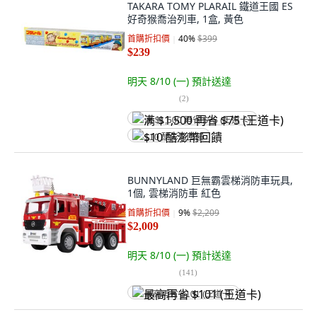
TAKARA TOMY PLARAIL 鐵道王國 ES
好奇猴喬治列車, 1盒, 黃色
首購折扣價
40
%
$399
$239
明天 8/10 (一)
預計送達
(
2
)
满 $1,500 再省 $75 (王道卡)
$10 酷澎幣回饋
BUNNYLAND 巨無霸雲梯消防車玩具,
1個, 雲梯消防車 紅色
首購折扣價
9
%
$2,209
$2,009
明天 8/10 (一)
預計送達
(
141
)
最高再省 $101 (王道卡)