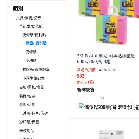
類別
文具/圖書/影音
筆記本/便條紙
便條紙/便利貼
標籤/ 索引貼
便條紙
3M Post-it 利貼 可再貼標籤紙
便利貼
600S, 360張, 3組
有線/無線筆記本
首購折扣價
40
%
$138
$82
小學生筆記本
(
$0.08/1張
)
白板/黑板/廣告
暫時缺貨
裝飾/包裝
(
2
)
派對/活動
满 $1,500 再省 $75 (王道卡)
卡片/明信片/信封
影印紙/標籤
學校用品