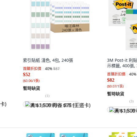
索引貼紙 淺色, 4包, 240張
3M Post-it 
示標籤, 400張,
首購折扣價
40
%
$87
首購折扣價
40
%
$52
$82
(
$0.06/1張
)
(
$0.07/1張
)
暫時缺貨
暫時缺貨
(
1
)
(
3
)
满 $1,500 再省 $75 (王道卡)
满 $1,500 再