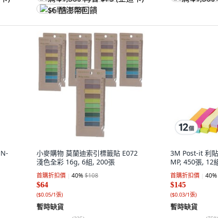
$6 酷澎幣回饋
N-
小麥購物 莫蘭迪索引標籤貼 E072
3M Post-it 
淺色全彩 16g, 6組, 200張
MP, 450張, 12
首購折扣價
40
%
$108
首購折扣價
40
%
$64
$145
(
$0.05/1張
)
(
$0.03/1張
)
暫時缺貨
暫時缺貨