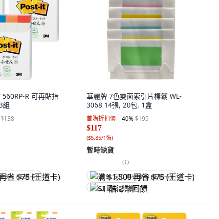
利貼 560RP-R 可再貼指
華麗牌 7色雙面索引片標籤 WL-
 3組
3068 14張, 20包, 1盒
$138
首購折扣價
40
%
$195
$117
(
$5.85/1張
)
暫時缺貨
(
1
)
省 $75 (王道卡)
满 $1,500 再省 $75 (王道卡)
$1 酷澎幣回饋