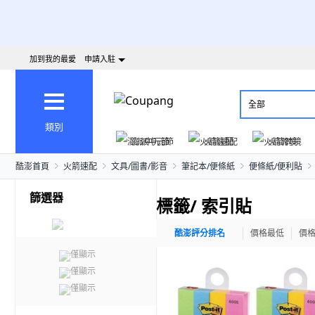
加到我的最愛
申請入駐
全部
類別
澎派中元節
火箭速配
火箭跨境
酷澎首頁
火箭速配
文具/圖書/影音
筆記本/便條紙
便條紙/便利貼
篩選器
標籤/ 索引貼
酷澎評分排名
價格最低
價
僅顯示
僅顯示
僅顯示