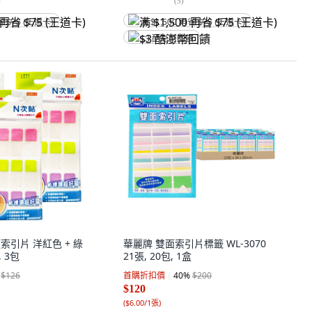
)
(
5
)
省 $75 (王道卡)
满 $1,500 再省 $75 (王道卡)
$3 酷澎幣回饋
索引片 洋紅色 + 綠
華麗牌 雙面索引片標籤 WL-3070
, 3包
21張, 20包, 1盒
$126
首購折扣價
40
%
$200
$120
(
$6.00/1張
)