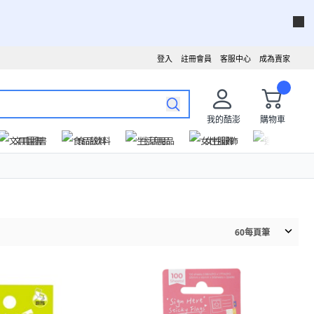
登入
註冊會員
客服中心
成為賣家
我的酷澎
購物車
文具圖書
食品飲料
生活用品
女性服飾
運動戶外
60
每頁筆