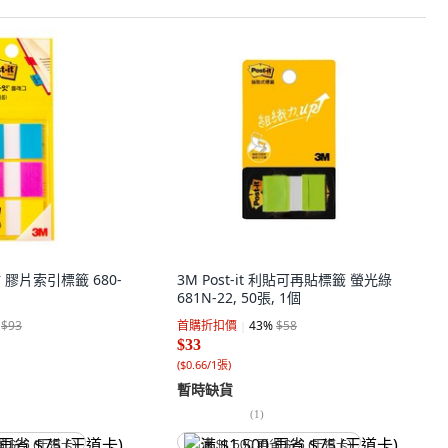
利貼 膠片索引標籤 680-
3M Post-it 利貼可再貼標籤 螢光綠
681N-22, 50張, 1個
$93
首購折扣價
43
%
$58
$33
(
$0.66/1張
)
暫時缺貨
(
1
)
省 $75 (王道卡)
满 $1,500 再省 $75 (王道卡)