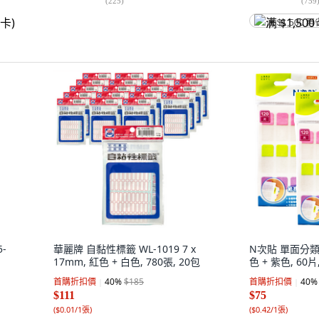
(
225
)
(
759
满 $1,500 再
5-
華麗牌 自黏性標籤 WL-1019 7 x
N次貼 單面分類
17mm, 紅色 + 白色, 780張, 20包
色 + 紫色, 60片
首購折扣價
40
%
$185
首購折扣價
40
%
$111
$75
(
$0.01/1張
)
(
$0.42/1張
)