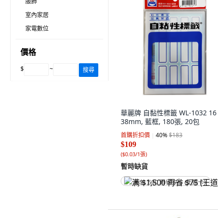
服飾
室內家居
家電數位
價格
$
~
搜尋
華麗牌 自黏性標籤 WL-1032 16 
38mm, 藍框, 180張, 20包
首購折扣價
40
%
$183
$109
(
$0.03/1張
)
暫時缺貨
满 $1,500 再省 $75 (王道卡)