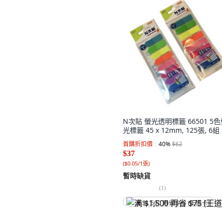
N次貼 螢光透明標籤 66501 5
光標籤 45 x 12mm, 125張, 6組
首購折扣價
40
%
$62
$37
(
$0.05/1張
)
暫時缺貨
(
1
)
满 $1,500 再省 $75 (王道卡)