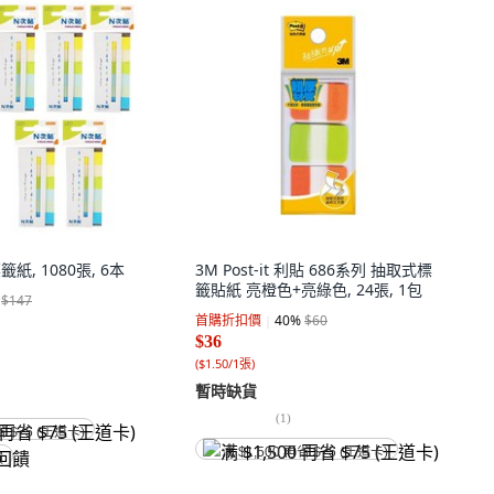
紙, 1080張, 6本
3M Post-it 利貼 686系列 抽取式標
籤貼紙 亮橙色+亮綠色, 24張, 1包
$147
首購折扣價
40
%
$60
$36
(
$1.50/1張
)
暫時缺貨
(
1
)
省 $75 (王道卡)
满 $1,500 再省 $75 (王道卡)
饋