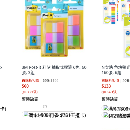
x
3M Post-it 利貼 抽取式標籤 6色, 60
N次貼 色塊螢光
張, 3組
160張, 6組
首購折扣價
69
%
$195
首購折扣價
40
%
$60
$133
(
$0.33/1張
)
(
$0.14/1張
)
暫時缺貨
暫時缺貨
(
2
)
满 $1,500 再
满 $1,500 再省 $75 (王道卡)
$12 酷澎幣