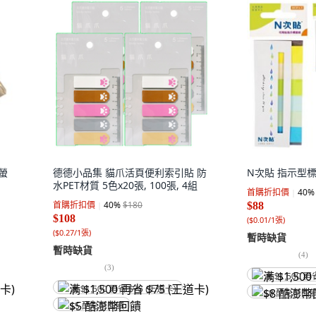
色螢
德德小品集 貓爪活頁便利索引貼 防
N次貼 指示型標籤
水PET材質 5色x20張, 100張, 4組
首購折扣價
40
%
首購折扣價
40
%
$180
$88
$108
(
$0.01/1張
)
(
$0.27/1張
)
暫時缺貨
暫時缺貨
(
4
)
(
3
)
满 $1,500 再
满 $1,500 再省 $75 (王道卡)
$8 酷澎幣回
$5 酷澎幣回饋