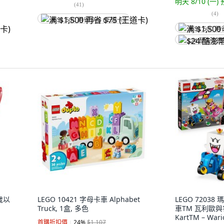
明天 8/10 (一)
(
41
)
(
4
)
满 $1,500 再省 $75 (王道卡)
满 $1,500 再
$24 酷澎幣
歲以
LEGO 10421 字母卡車 Alphabet
LEGO 7203
Truck, 1盒, 多色
車TM 瓦利歐與
KartTM – Wari
首購折扣價
24
%
$1,107