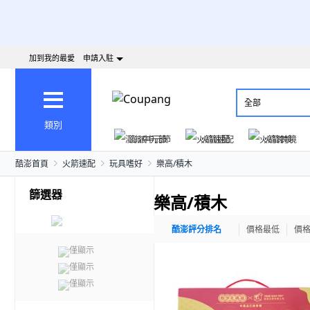
加到我的最愛
申請入駐
全部
類別
澎派中元節
火箭速配
火箭跨境
酷澎首頁
火箭速配
玩具嗜好
樂高/積木
篩選器
樂高/積木
酷澎評分排名
價格最低
價
僅顯示
僅顯示
僅顯示