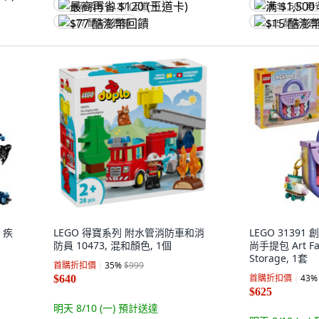
最高再省 $120 (王道卡)
满 $1,500 再
$77 酷澎幣回饋
$15 酷澎幣
 疾
LEGO 得寶系列 附水管消防車和消
LEGO 3139
防員 10473, 混和顏色, 1個
尚手提包 Art Fas
Storage, 1套
首購折扣價
35
%
$999
首購折扣價
43
%
$640
$625
明天 8/10 (一)
預計送達