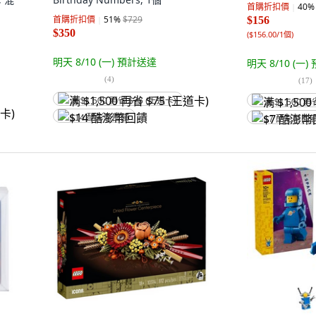
首購折扣價
40
%
首購折扣價
51
%
$729
$156
$350
(
$156.00/1個
)
明天 8/10 (一)
預計送達
明天 8/10 (一)
(
4
)
(
17
)
满 $1,500 再省 $75 (王道卡)
满 $1,500 再
$14 酷澎幣回饋
$7 酷澎幣回