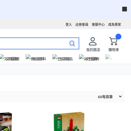
登入
註冊會員
客服中心
成為賣家
我的酷澎
購物車
文具圖書
食品飲料
生活用品
女性服飾
運動戶外
60
每頁筆