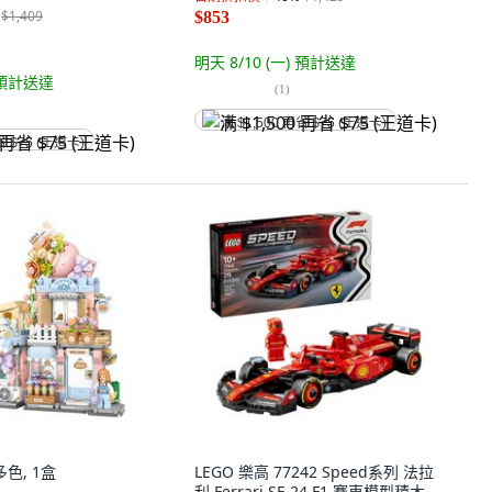
$1,409
$853
明天 8/10 (一)
預計送達
預計送達
(
1
)
满 $1,500 再省 $75 (王道卡)
省 $75 (王道卡)
多色, 1盒
LEGO 樂高 77242 Speed系列 法拉
利 Ferrari SF-24 F1 賽車模型積木,