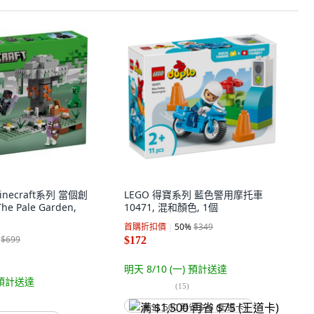
Minecraft系列 當個創
LEGO 得寶系列 藍色警用摩托車
 Pale Garden,
10471, 混和顏色, 1個
首購折扣價
50
%
$349
$699
$172
明天 8/10 (一)
預計送達
預計送達
(
15
)
满 $1,500 再省 $75 (王道卡)