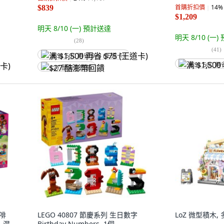
藍色 + 粉色
首購折扣價
14
%
$839
$1,209
明天 8/10 (一)
預計送達
明天 8/10 (一)
(
28
)
(
41
)
满 $1,500 再省 $75 (王道卡)
满 $1,500 再
$27 酷澎幣回饋
咖啡
LEGO 40807 節慶系列 生日數字
LoZ 微型積木, 
, 混
Birthday Numbers, 1個