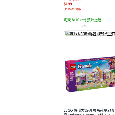
$199
(
$199.00/1個
)
明天 8/10 (一)
預計送達
(
20
)
满 $1,500 再省 $75 (王道卡)
LEGO 好朋友系列 獨角獸夢幻
廳 Unicorn Dream Café 42684