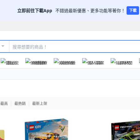
立即前往下載App
不錯過最新優惠、更多功能等著你！
下載
嬰幼兒
保健醫療
美妝保養
個人清潔
玩具休閒
格最高
最熱銷
最新上架