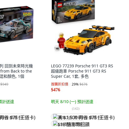
d系列 回到未來時光機
LEGO 77239 Porsche 911 GT3 RS
from Back to the
超級跑車 Porsche 911 GT3 RS
6, 混和顏色, 1個
Super Car, 1套, 多色
$949
首購折扣價
29
%
$676
$476
預計送達
明天 8/10 (一)
預計送達
)
(
142
)
省 $75 (王道卡)
满 $1,500 再省 $75 (王道卡)
$18 酷澎幣回饋