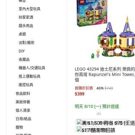
模型
室內大型玩具
扮家家酒
戲水用品
桌遊
派對/魔術
DIY
收藏品
機器人/交通玩具
LEGO 43294 迪士尼系列 樂佩
你高塔 Rapunzel's Mini Tower,
陸上運動玩具
個
遙控玩具
首購折扣價
46
%
$749
食品飲料
$399
美妝保養
明天 8/10 (一)
預計送達
個人清潔
(
6
)
日用/紙品
满 $1,500 再省 $75 (王道卡)
寵物
$17 酷澎幣回饋