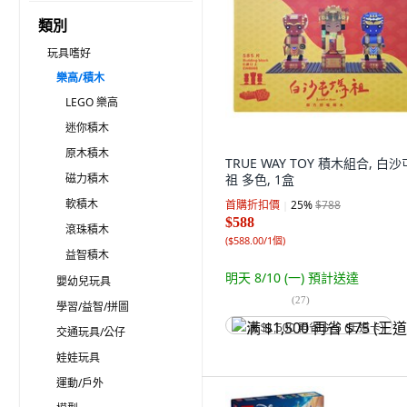
類別
玩具嗜好
樂高/積木
LEGO 樂高
迷你積木
原木積木
TRUE WAY TOY 積木組合, 白
磁力積木
祖 多色, 1盒
軟積木
首購折扣價
25
%
$788
$588
滾珠積木
(
$588.00/1個
)
益智積木
明天 8/10 (一)
預計送達
嬰幼兒玩具
(
27
)
學習/益智/拼圖
满 $1,500 再省 $75 (王道卡)
交通玩具/公仔
娃娃玩具
運動/戶外