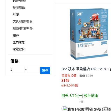
保健/醫療
餐廚用品
母嬰
文具/圖書/影音
運動/休閒/戶外
服飾
室內家居
家電數位
價格
LoZ 積木 章魚燒店 LoZ-1218, 
$
~
搜尋
首購折扣價
40
%
$249
$149
(
$149.00/1個
)
明天 8/10 (一)
預計送達
(
68
)
满 $1,500 再省 $75 (王道卡)