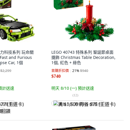
9 動力科技系列 玩命關
LEGO 40743 特殊系列 聖誕節桌面
ast and Furious
擺飾 Christmas Table Decoration,
ipse Car, 1個
1個, 紅色 + 綠色
$2,299
首購折扣價
21
%
$940
$740
預計送達
明天 8/10 (一)
預計送達
(
12
)
 (王道卡)
满 $1,500 再省 $75 (王道卡)
回饋