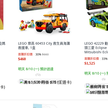
沙屯媽
LEGO 樂高 60453 City 救生員海灘
LEGO 4222
救援車, 1盒
頭三菱 Eclipse F
Mitsubishi Ecl
首購折扣價
30
%
$660
首購折扣價
33
%
$460
$1,525
明天 8/10 (一)
預計送達
明天 8/10 (一)
(
72
)
(
5
)
满 $1,500 再省 $75 (王道卡)
最高再省 $77
$85 酷澎幣