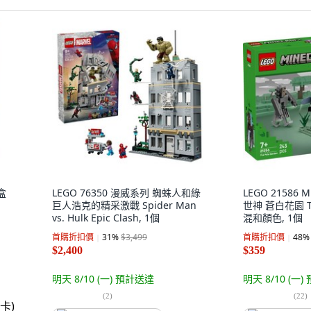
1盒
LEGO 76350 漫威系列 蜘蛛人和綠
LEGO 21586 
巨人浩克的精采激戰 Spider Man
世神 蒼白花園 The
vs. Hulk Epic Clash, 1個
混和顏色, 1個
首購折扣價
31
%
$3,499
首購折扣價
48
%
$2,400
$359
明天 8/10 (一)
預計送達
明天 8/10 (一)
(
2
)
(
22
)