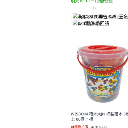
明天 8/10 (一)
預計送達
(
6
)
满 $1,500 再省 $75 (王道卡)
$24 酷澎幣回饋
WISDOM 積木大師 桶裝積木 3
上 80個, 1桶
首購折扣價
40
%
$333