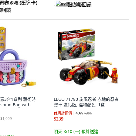
省 $75 (王道卡)
$8 酷澎幣回饋
回饋
1 創意3合1系列 藝術時
LEGO 71780 旋風忍者 赤地的忍者
hion Bag with
賽車 進化版, 混和顏色, 1盒
首購折扣價
40
%
$399
$1,099
$239
明天 8/10 (一)
預計送達