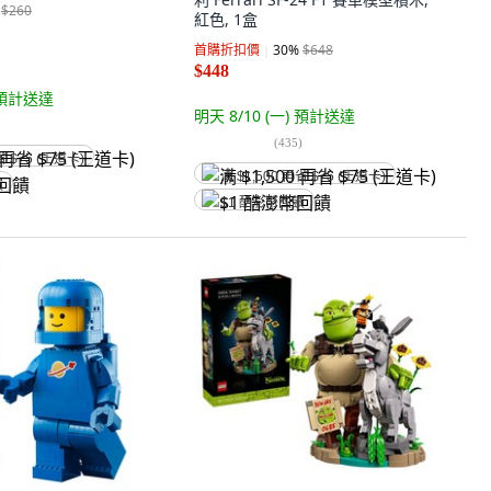
$260
紅色, 1盒
首購折扣價
30
%
$648
$448
預計送達
明天 8/10 (一)
預計送達
(
435
)
省 $75 (王道卡)
满 $1,500 再省 $75 (王道卡)
饋
$1 酷澎幣回饋