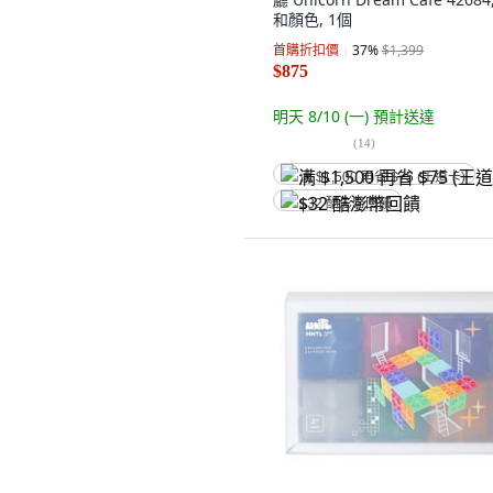
和顏色, 1個
首購折扣價
37
%
$1,399
$875
明天 8/10 (一)
預計送達
(
14
)
满 $1,500 再省 $75 (王道卡)
$32 酷澎幣回饋