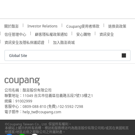
Investor Relations
關於酷澎
Coupang使用者條款
退換貨政策
信任管理中心
顧客隱私權政策通知
安心購物
資訊安全
資訊安全及隱私保護認證
加入酷澎商城
Global Site
公司名稱：酷澎股份有限公司
聯繫地址：11049 台北市信義區信義路五段7號13樓之1
統編：91002999
客服中心：0809-088-810 (免費) / 02-5592-7298
電子郵件：help_tw@coupang.com
©Coupang Taiwan Co., Ltd. 保留所有權利。
本網站上顯示的所有商標、標誌和服務標誌均為酷澎股份有限公司和/或其在美國和其
他國家/地區註冊之關聯公司之所屬財產。