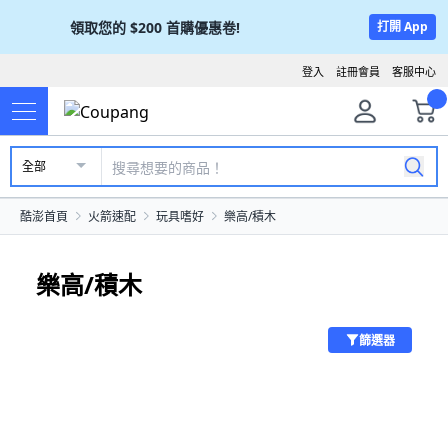
領取您的
$200
首購優惠卷!
打開 App
登入
註冊會員
客服中心
全部
酷澎首頁
火箭速配
玩具嗜好
樂高/積木
樂高/積木
篩選器