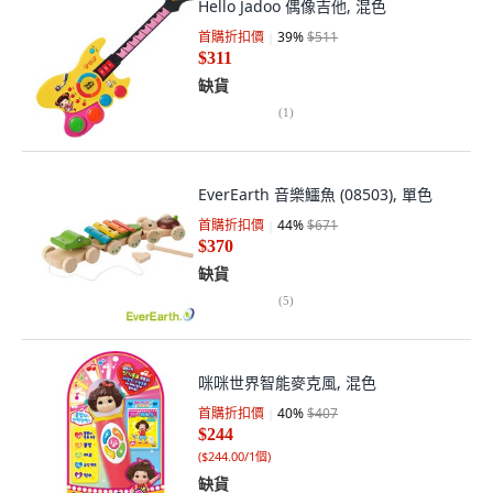
Hello Jadoo 偶像吉他, 混色
首購折扣價
39
%
$511
$311
缺貨
(
1
)
EverEarth 音樂鱷魚 (08503), 單色
首購折扣價
44
%
$671
$370
缺貨
(
5
)
咪咪世界智能麥克風, 混色
首購折扣價
40
%
$407
$244
(
$244.00/1個
)
缺貨