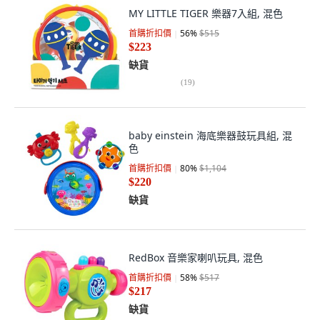
MY LITTLE TIGER 樂器7入組, 混色
首購折扣價
56
%
$515
$223
缺貨
(
19
)
baby einstein 海底樂器鼓玩具組, 混
色
首購折扣價
80
%
$1,104
$220
缺貨
RedBox 音樂家喇叭玩具, 混色
首購折扣價
58
%
$517
$217
缺貨