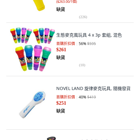
(
$263.00/1個
)
缺貨
(
226
)
生態麥克風玩具 4 x 3p 套組, 混色
首購折扣價
56
%
$595
$261
缺貨
(
10
)
NOVEL LAND 旋律麥克玩具, 隨機發貨
首購折扣價
40
%
$419
$251
缺貨