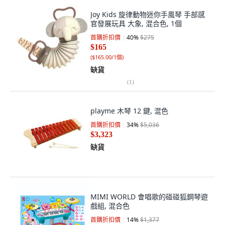
Joy Kids 旋律動物迷你手風琴 手部感
官發展玩具 大象, 混合色, 1個
首購折扣價
40
%
$275
$165
(
$165.00/1個
)
缺貨
(
1
)
playme 木琴 12 鍵, 混色
首購折扣價
34
%
$5,036
$3,323
缺貨
MIMI WORLD 會唱歌的碰碰狐鋼琴遊
戲組, 混合色
首購折扣價
14
%
$1,377