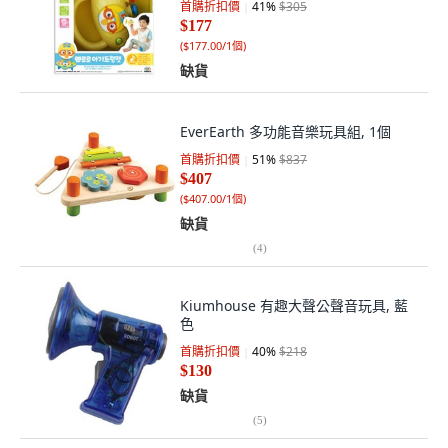
首購折扣價
41
%
$305
$177
(
$177.00/1個
)
缺貨
EverEarth 多功能音樂玩具組, 1個
首購折扣價
51
%
$837
$407
(
$407.00/1個
)
缺貨
(
4
)
Kiumhouse 有趣大聲公聲音玩具, 藍
色
首購折扣價
40
%
$218
$130
缺貨
(
5
)