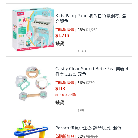
Kids Pang Pang 我的白色電鋼琴, 混
合顏色
首購折扣價
38
%
$1,962
$1,216
缺貨
(
132
)
Casby Clear Sound Bebe Sea 樂器 4
件套 2230, 混色
首購折扣價
56
%
$270
$118
(
$118.00/1個
)
缺貨
(
30
)
Pororo 淘氣小企鵝 鋼琴玩具, 混色
首購折扣價
32
%
$2,091