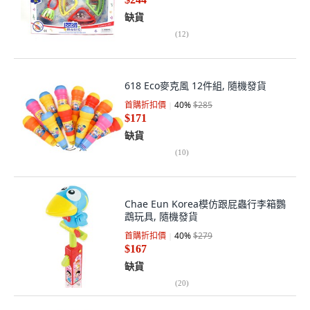
缺貨
(
12
)
618 Eco麥克風 12件組, 隨機發貨
首購折扣價
40
%
$285
$171
缺貨
(
10
)
Chae Eun Korea模仿跟屁蟲行李箱鸚
鵡玩具, 隨機發貨
首購折扣價
40
%
$279
$167
缺貨
(
20
)