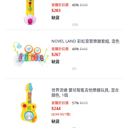
首購折扣價
40
%
$339
$203
缺貨
(
20
)
NOVEL LAND 彩虹音管樂器套組, 混色
首購折扣價
40
%
$445
$267
缺貨
(
5
)
世界流通 嬰兒智能吉他樂器玩具, 混合
顏色, 1個
首購折扣價
57
%
$579
$244
(
$244.00/1個
)
缺貨