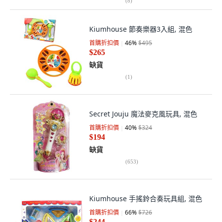
(
8
)
Kiumhouse 節奏樂器3入組, 混色
首購折扣價
46
%
$495
$265
缺貨
(
1
)
Secret Jouju 魔法麥克風玩具, 混色
首購折扣價
40
%
$324
$194
缺貨
(
653
)
Kiumhouse 手搖鈴合奏玩具組, 混色
首購折扣價
66
%
$726
$244