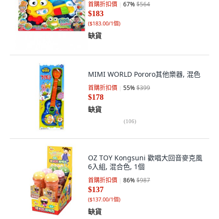
首購折扣價
67
%
$564
$183
(
$183.00/1個
)
缺貨
MIMI WORLD Pororo其他樂器, 混色
首購折扣價
55
%
$399
$178
缺貨
(
106
)
OZ TOY Kongsuni 歡唱大回音麥克風
6入組, 混合色, 1個
首購折扣價
86
%
$987
$137
(
$137.00/1個
)
缺貨