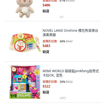
首購折扣價
61
%
$1,057
$406
缺貨
(
1
)
NOVEL LAND Onshine 櫻花熊音樂台
演奏樂器
首購折扣價
48
%
$947
$483
缺貨
MIMI WORLD 碰碰狐pinkfong投幣式
卡拉OK, 混色
首購折扣價
38
%
$522
$322
缺貨
(
287
)