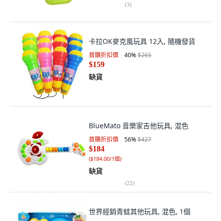
(
3
)
卡拉OK麥克風玩具 12入, 隨機發貨
首購折扣價
40
%
$265
$159
缺貨
BlueMato 音樂家吉他玩具, 混色
首購折扣價
56
%
$427
$184
(
$184.00/1個
)
缺貨
(
22
)
世界經銷青蛙其他玩具, 混色, 1個