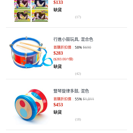
$133
缺貨
(
17
)
行進小鼓玩具, 混合色
首購折扣價
58
%
$690
$283
(
$283.00/1個
)
缺貨
(
42
)
豎琴旋律多鼓, 混色
首購折扣價
55
%
$1,011
$453
缺貨
(
18
)