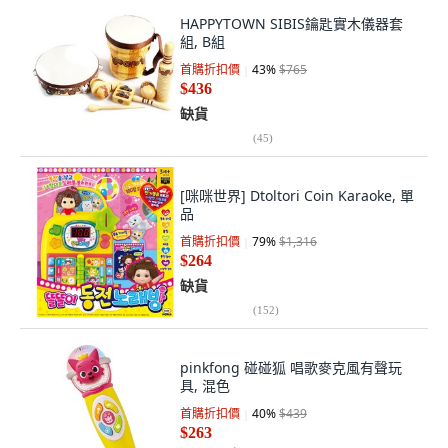
HAPPYTOWN SIBIS鑰匙實木儀器套
組, B組
首購折扣價
43
%
$765
$436
缺貨
(
45
)
[咪咪世界] Dtoltori Coin Karaoke, 單
品
首購折扣價
79
%
$1,316
$264
缺貨
(
152
)
pinkfong 碰碰狐 唱歌麥克風有聲玩
具, 混色
首購折扣價
40
%
$439
$263