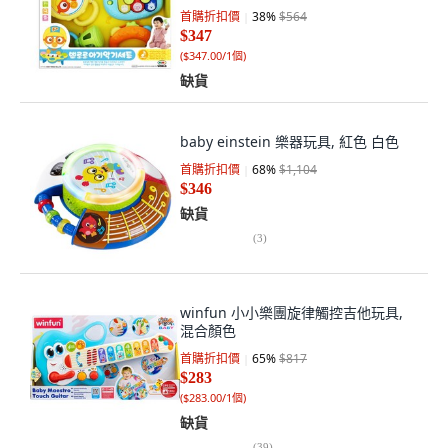
首購折扣價
38
%
$564
$347
(
$347.00/1個
)
缺貨
baby einstein 樂器玩具, 紅色 白色
首購折扣價
68
%
$1,104
$346
缺貨
(
3
)
winfun 小小樂團旋律觸控吉他玩具,
混合顏色
首購折扣價
65
%
$817
$283
(
$283.00/1個
)
缺貨
(
39
)