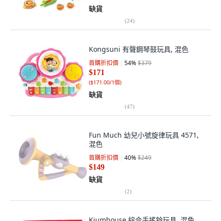
缺貨
(
24
)
Kongsuni 有聲鋼琴鼓玩具, 混色
首購折扣價
54
%
$379
$171
(
$171.00/1個
)
缺貨
(
47
)
Fun Much 幼兒小號旋律玩具 4571,
混色
首購折扣價
40
%
$249
$149
缺貨
(
2
)
Kiumhouse 綜合手搖鈴玩具, 混色