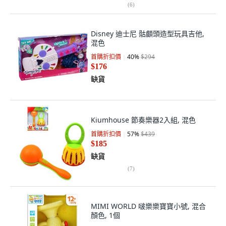
(
6
)
Disney 迪士尼 骷顱頭造型玩具吉他,
混色
首購折扣價
40
%
$294
$176
缺貨
Kiumhouse 節奏樂器2入組, 混色
首購折扣價
57
%
$439
$185
缺貨
(
7
)
MIMI WORLD 啵樂樂寶寶小號, 混合
顏色, 1個