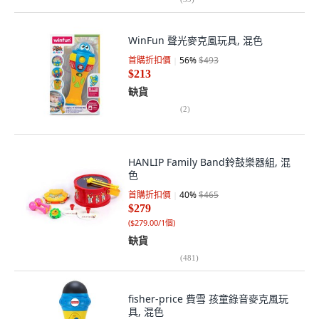
WinFun 聲光麥克風玩具, 混色
首購折扣價
56
%
$493
$213
缺貨
(
2
)
HANLIP Family Band鈴鼓樂器組, 混
色
首購折扣價
40
%
$465
$279
(
$279.00/1個
)
缺貨
(
481
)
fisher-price 費雪 孩童錄音麥克風玩
具, 混色