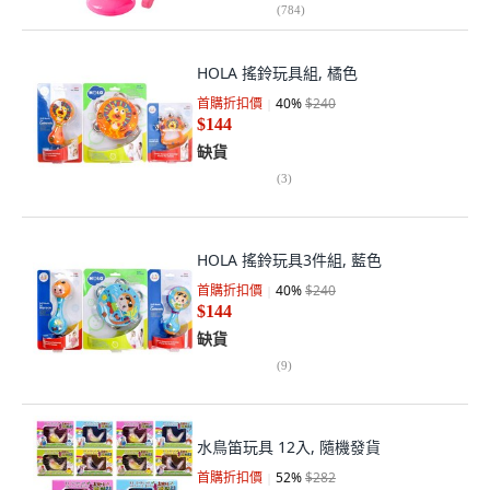
(
784
)
HOLA 搖鈴玩具組, 橘色
首購折扣價
40
%
$240
$144
缺貨
(
3
)
HOLA 搖鈴玩具3件組, 藍色
首購折扣價
40
%
$240
$144
缺貨
(
9
)
水鳥笛玩具 12入, 隨機發貨
首購折扣價
52
%
$282