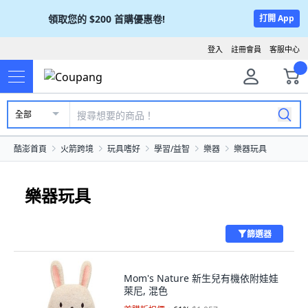
領取您的
$200
首購優惠卷!
打開 App
登入
註冊會員
客服中心
全部
酷澎首頁
火箭跨境
玩具嗜好
學習/益智
樂器
樂器玩具
樂器玩具
篩選器
Mom's Nature 新生兒有機依附娃娃
萊尼, 混色