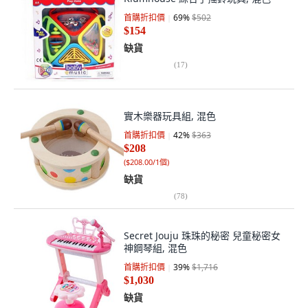
首購折扣價
69
%
$502
$154
缺貨
(
17
)
實木樂器玩具組, 混色
首購折扣價
42
%
$363
$208
(
$208.00/1個
)
缺貨
(
78
)
Secret Jouju 珠珠的秘密 兒童秘密女
神鋼琴組, 混色
首購折扣價
39
%
$1,716
$1,030
缺貨