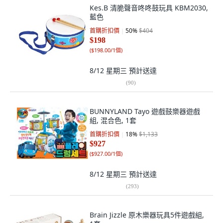
Kes.B 清脆聲音咚咚鼓玩具 KBM2030,
藍色
首購折扣價
50
%
$404
$198
(
$198.00/1個
)
8/12 星期三
預計送達
(
90
)
BUNNYLAND Tayo 遊戲鼓樂器遊戲
組, 混合色, 1套
首購折扣價
18
%
$1,133
$927
(
$927.00/1個
)
8/12 星期三
預計送達
(
293
)
Brain Jizzle 原木樂器玩具5件遊戲組,