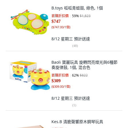
B.toys 呱呱青蛙鼓, 綠色, 1個
首購折扣價
59
%
$1,823
$747
(
$747.00/1個
)
8/12 星期三
預計送達
(
48
)
Baoli 寶麗玩具 旋轉閃亮燈光與6種節
奏旋律鼓, 1個, 混合色
首購折扣價
62
%
$822
$309
(
$309.00/1個
)
8/12 星期三
預計送達
(
1
)
Kes.B 清脆聲響原木鋼琴玩具