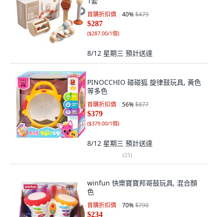
1套
首購折扣價
40
%
$479
$287
(
$287.00/1個
)
8/12 星期三
預計送達
PINOCCHIO 碰碰狐 旋律鼓玩具, 黃色
等多色
首購折扣價
56
%
$877
$379
(
$379.00/1個
)
8/12 星期三
預計送達
(
25
)
winfun 快樂寶寶邦哥鼓玩具, 混合顏
色
首購折扣價
70
%
$790
$234