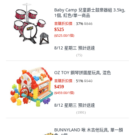
Baby Camp 兒童爵士鼓樂器組 3.5kg,
1個, 紅色/單一商品
首購折扣價
37
%
$846
$525
(
$525.00/1個
)
8/12 星期三
預計送達
(
75
)
OZ TOY 鋼琴拼圖屋玩具, 混色
首購折扣價
51
%
$940
$459
(
$459.00/1個
)
8/12 星期三
預計送達
(
1991
)
BUNNYLAND 啾 木吉他玩具, 單一顏