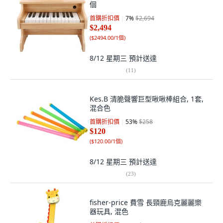
個
首購折扣價
7
%
$2,694
$2,494
(
$2494.00/1個
)
8/12 星期三
預計送達
(
11
)
Kes.B 清脆聲響巨型啾啾棒組合, 1套,
混合色
首購折扣價
53
%
$258
$120
(
$120.00/1個
)
8/12 星期三
預計送達
(
23
)
fisher-price 費雪 長頸鹿烏克麗麗樂
器玩具, 混色