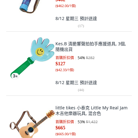
(
$462.00/1個
)
8/12 星期三
預計送達
(
17
)
Kes.B 清脆響聲拍拍手應援道具, 3個,
隨機出貨
首購折扣價
54
%
$282
$127
(
$42.33/1個
)
8/12 星期三
預計送達
(
44
)
little tikes 小泰克 Little My Real Jam
木吉他樂器玩具, 混合色
首購折扣價
53
%
$1,422
$665
(
$665.00/1個
)