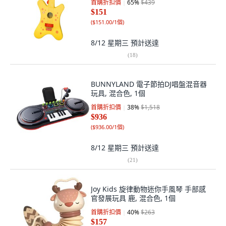
首購折扣價
65
%
$439
$151
(
$151.00/1個
)
8/12 星期三
預計送達
(
18
)
BUNNYLAND 電子節拍DJ唱盤混音器
玩具, 混合色, 1個
首購折扣價
38
%
$1,518
$936
(
$936.00/1個
)
8/12 星期三
預計送達
(
21
)
Joy Kids 旋律動物迷你手風琴 手部感
官發展玩具 鹿, 混合色, 1個
首購折扣價
40
%
$263
$157