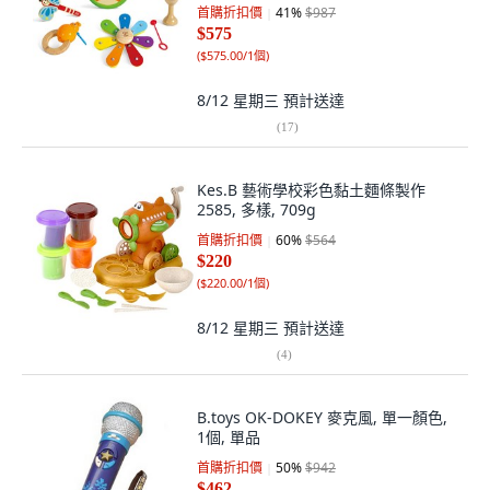
首購折扣價
41
%
$987
$575
(
$575.00/1個
)
8/12 星期三
預計送達
(
17
)
Kes.B 藝術學校彩色黏土麵條製作
2585, 多樣, 709g
首購折扣價
60
%
$564
$220
(
$220.00/1個
)
8/12 星期三
預計送達
(
4
)
B.toys OK-DOKEY 麥克風, 單一顏色,
1個, 單品
首購折扣價
50
%
$942
$462