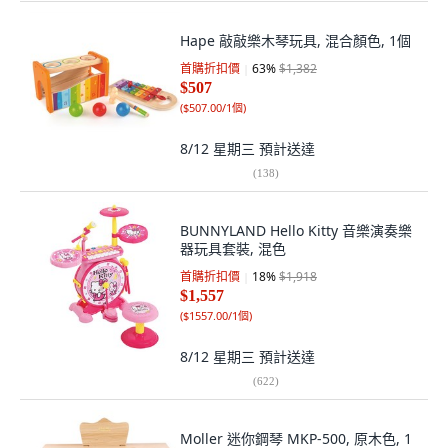
Hape 敲敲樂木琴玩具, 混合顏色, 1個
首購折扣價
63
%
$1,382
$507
(
$507.00/1個
)
8/12 星期三
預計送達
(
138
)
BUNNYLAND Hello Kitty 音樂演奏樂
器玩具套裝, 混色
首購折扣價
18
%
$1,918
$1,557
(
$1557.00/1個
)
8/12 星期三
預計送達
(
622
)
Moller 迷你鋼琴 MKP-500, 原木色, 1