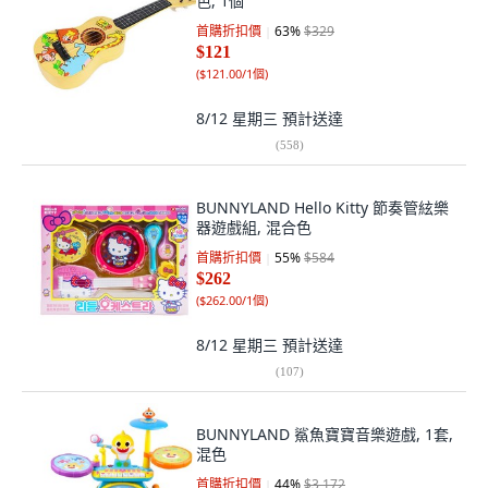
色, 1個
首購折扣價
63
%
$329
$121
(
$121.00/1個
)
8/12 星期三
預計送達
(
558
)
BUNNYLAND Hello Kitty 節奏管絃樂
器遊戲組, 混合色
首購折扣價
55
%
$584
$262
(
$262.00/1個
)
8/12 星期三
預計送達
(
107
)
BUNNYLAND 鯊魚寶寶音樂遊戲, 1套,
混色
首購折扣價
44
%
$3,172