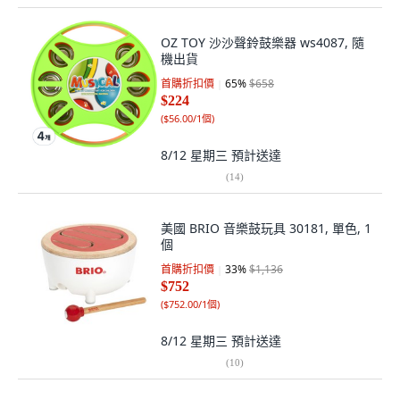
OZ TOY 沙沙聲鈴鼓樂器 ws4087, 隨
機出貨
首購折扣價
65
%
$658
$224
(
$56.00/1個
)
8/12 星期三
預計送達
(
14
)
美國 BRIO 音樂鼓玩具 30181, 單色, 1
個
首購折扣價
33
%
$1,136
$752
(
$752.00/1個
)
8/12 星期三
預計送達
(
10
)