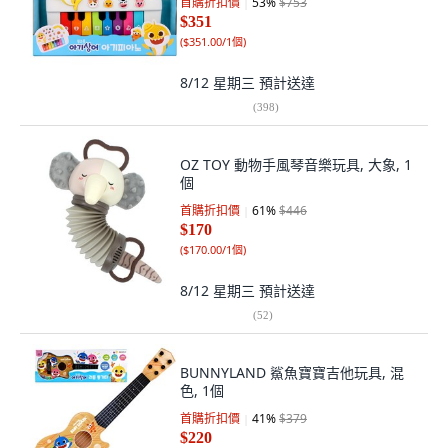
首購折扣價
53
%
$753
$351
(
$351.00/1個
)
8/12 星期三
預計送達
(
398
)
OZ TOY 動物手風琴音樂玩具, 大象, 1
個
首購折扣價
61
%
$446
$170
(
$170.00/1個
)
8/12 星期三
預計送達
(
52
)
BUNNYLAND 鯊魚寶寶吉他玩具, 混
色, 1個
首購折扣價
41
%
$379
$220