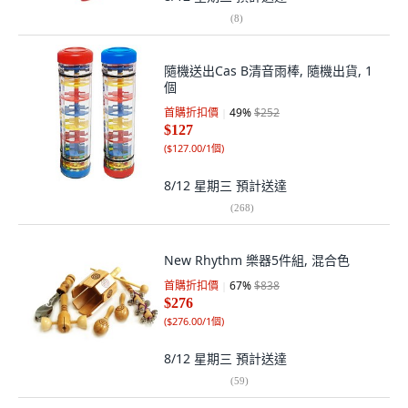
(
8
)
隨機送出Cas B清音雨棒, 隨機出貨, 1
個
首購折扣價
49
%
$252
$127
(
$127.00/1個
)
8/12 星期三
預計送達
(
268
)
New Rhythm 樂器5件組, 混合色
首購折扣價
67
%
$838
$276
(
$276.00/1個
)
8/12 星期三
預計送達
(
59
)