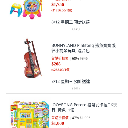
$1,756
(
$1756.00/1個
)
8/12 星期三
預計送達
(
135
)
BUNNYLAND Pinkfong 鯊魚寶寶 旋
律小提琴玩具, 混合色
首購折扣價
68
%
$846
$268
(
$268.00/1個
)
8/12 星期三
預計送達
(
147
)
JOOYEONG Pororo 投幣式卡拉OK玩
具, 黃色, 1個
首購折扣價
47
%
$1,905
$1,000