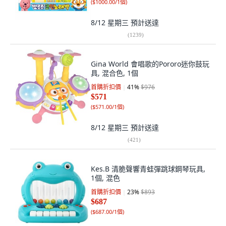
(
$1000.00/1個
)
8/12 星期三
預計送達
(
1239
)
Gina World 會唱歌的Pororo迷你鼓玩
具, 混合色, 1個
首購折扣價
41
%
$976
$571
(
$571.00/1個
)
8/12 星期三
預計送達
(
421
)
Kes.B 清脆聲響青蛙彈跳球鋼琴玩具,
1個, 混色
首購折扣價
23
%
$893
$687
(
$687.00/1個
)