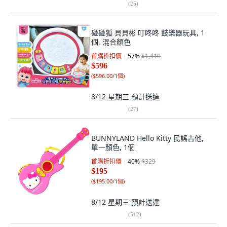
(
25
)
碰碰狐 貝貝彬 叮咚咚 鼓樂器玩具, 1
個, 混合顏色
首購折扣價
57
%
$1,410
$596
(
$596.00/1個
)
8/12 星期三
預計送達
(
27
)
BUNNYLAND Hello Kitty 民謠吉他,
單一顏色, 1個
首購折扣價
40
%
$329
$195
(
$195.00/1個
)
8/12 星期三
預計送達
(
512
)