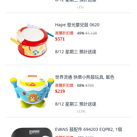
(
15
)
Hape 發光嬰兒鼓 0620
首購折扣價
49
%
$1,128
$571
8/12 星期三
預計送達
世界流通 快樂小熊鼓玩具, 藍色
首購折扣價
68
%
$705
$219
8/12 星期三
預計送達
(
124
)
EVANS 鼓配件 694203 EQPB2, 1個