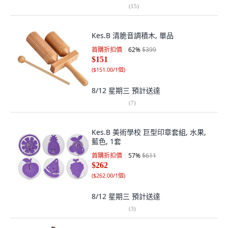
(
15
)
Kes.B 清脆音調積木, 單品
首購折扣價
62
%
$399
$151
(
$151.00/1個
)
8/12 星期三
預計送達
(
7
)
Kes.B 美術學校 巨型印章套組, 水果,
藍色, 1套
首購折扣價
57
%
$611
$262
(
$262.00/1個
)
8/12 星期三
預計送達
(
3
)