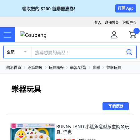
領取您的
$200
首購優惠卷!
打開 App
登入
註冊會員
客服中心
全部
酷澎首頁
火箭跨境
玩具嗜好
學習/益智
樂器
樂器玩具
樂器玩具
篩選器
BUNNy LAND 小鯊魚造型孩童鋼琴玩
具, 混色