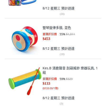
8/12 星期三
預計送達
(
20
)
豎琴旋律多鼓, 混色
首購折扣價
55
%
$1,011
$453
8/12 星期三
預計送達
(
18
)
Kes.B 清脆聲音 刮葫搖鈴 樂器玩具, 1
組
首購折扣價
59
%
$329
$133
(
$133.00/1個
)
8/12 星期三
預計送達
(
3
)