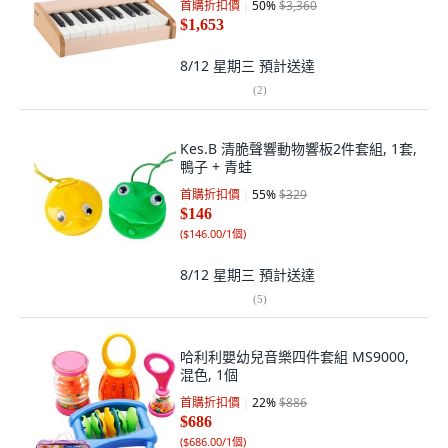
首購折扣價
50
%
$3,360
$1,653
8/12 星期三
預計送達
(
2
)
Kes.B 清脆聲響動物響板2件套組, 1套,
鴨子 + 青蛙
首購折扣價
55
%
$329
$146
(
$146.00/1個
)
8/12 星期三
預計送達
(
5
)
哈利利嬰幼兒音樂四件套組 MS9000,
混色, 1個
首購折扣價
22
%
$886
$686
(
$686.00/1個
)