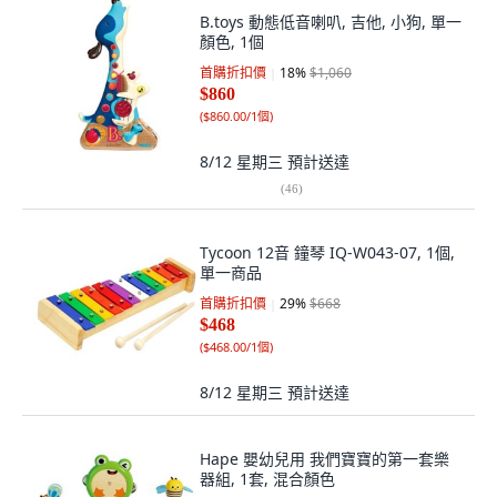
B.toys 動態低音喇叭, 吉他, 小狗, 單一
顏色, 1個
首購折扣價
18
%
$1,060
$860
(
$860.00/1個
)
8/12 星期三
預計送達
(
46
)
Tycoon 12音 鐘琴 IQ-W043-07, 1個,
單一商品
首購折扣價
29
%
$668
$468
(
$468.00/1個
)
8/12 星期三
預計送達
Hape 嬰幼兒用 我們寶寶的第一套樂
器組, 1套, 混合顏色