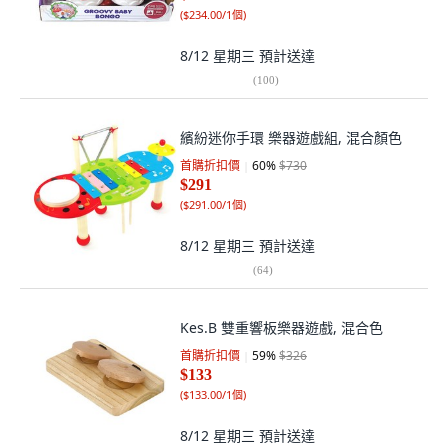
(
$234.00/1個
)
8/12 星期三
預計送達
(
100
)
繽紛迷你手環 樂器遊戲組, 混合顏色
首購折扣價
60
%
$730
$291
(
$291.00/1個
)
8/12 星期三
預計送達
(
64
)
Kes.B 雙重響板樂器遊戲, 混合色
首購折扣價
59
%
$326
$133
(
$133.00/1個
)
8/12 星期三
預計送達