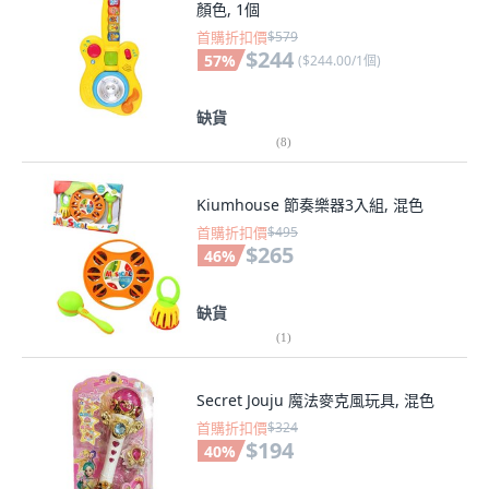
顏色, 1個
首購折扣價
$579
$244
57
%
(
$244.00/1個
)
缺貨
(
8
)
Kiumhouse 節奏樂器3入組, 混色
首購折扣價
$495
$265
46
%
缺貨
(
1
)
Secret Jouju 魔法麥克風玩具, 混色
首購折扣價
$324
$194
40
%