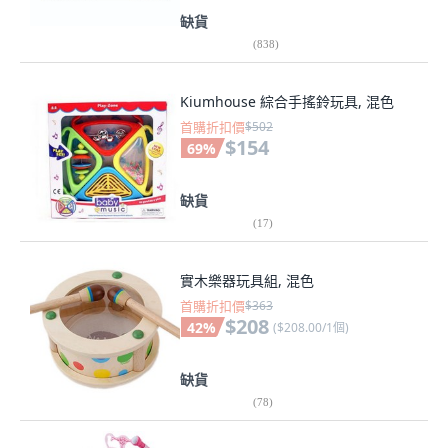
缺貨
(
838
)
Kiumhouse 綜合手搖鈴玩具, 混色
首購折扣價
$502
$154
69
%
缺貨
(
17
)
實木樂器玩具組, 混色
首購折扣價
$363
$208
42
%
(
$208.00/1個
)
缺貨
(
78
)