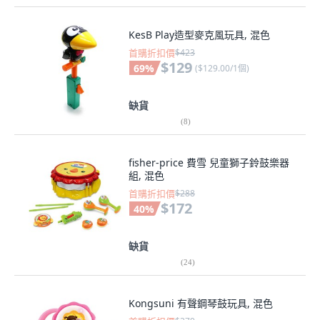
KesB Play造型麥克風玩具, 混色
首購折扣價
$423
$129
69
%
(
$129.00/1個
)
缺貨
(
8
)
fisher-price 費雪 兒童獅子鈴鼓樂器
組, 混色
首購折扣價
$288
$172
40
%
缺貨
(
24
)
Kongsuni 有聲鋼琴鼓玩具, 混色