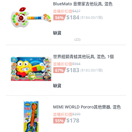
BlueMato 音樂家吉他玩具, 混色
首購折扣價
$427
$184
56
%
(
$184.00/1個
)
缺貨
(
22
)
世界經銷青蛙其他玩具, 混色, 1個
首購折扣價
$564
$183
67
%
(
$183.00/1個
)
缺貨
MIMI WORLD Pororo其他樂器, 混色
首購折扣價
$399
$178
55
%