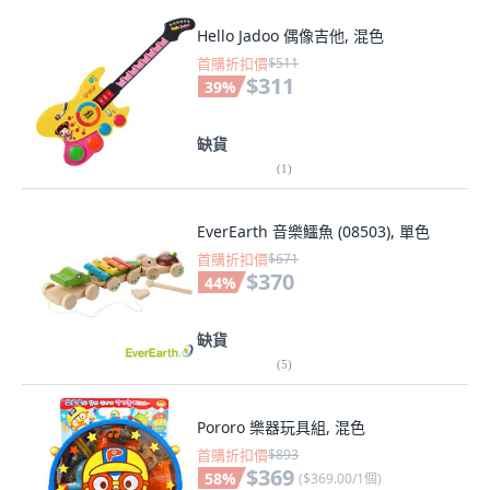
Hello Jadoo 偶像吉他, 混色
首購折扣價
$511
$311
39
%
缺貨
(
1
)
EverEarth 音樂鱷魚 (08503), 單色
首購折扣價
$671
$370
44
%
缺貨
(
5
)
Pororo 樂器玩具組, 混色
首購折扣價
$893
$369
58
%
(
$369.00/1個
)