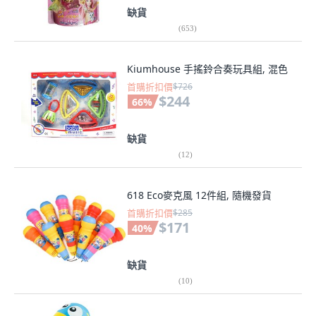
缺貨
(
653
)
Kiumhouse 手搖鈴合奏玩具組, 混色
首購折扣價
$726
$244
66
%
缺貨
(
12
)
618 Eco麥克風 12件組, 隨機發貨
首購折扣價
$285
$171
40
%
缺貨
(
10
)