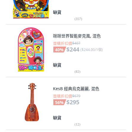
缺貨
(
357
)
咪咪世界智能麥克風, 混色
首購折扣價
$407
$244
40
%
(
$244.00/1個
)
缺貨
(
82
)
KesB 經典烏克麗麗, 混色
首購折扣價
$679
$295
56
%
缺貨
(
12
)