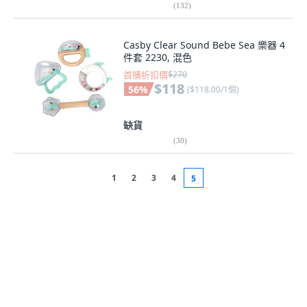
(
132
)
Casby Clear Sound Bebe Sea 樂器 4
件套 2230, 混色
首購折扣價
$270
$118
56
%
(
$118.00/1個
)
缺貨
(
30
)
1
2
3
4
5