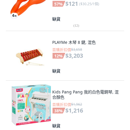
$121
57
%
(
$30.25/1個
)
缺貨
(
12
)
PLAYMe 木琴 8 鍵, 混色
首購折扣價
$3,658
$3,203
12
%
缺貨
Kids Pang Pang 我的白色電鋼琴, 混
合顏色
首購折扣價
$1,962
$1,216
38
%
缺貨