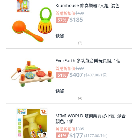
Kiumhouse 節奏樂器2入組, 混色
首購折扣價
$439
$185
57
%
缺貨
(
7
)
EverEarth 多功能音樂玩具組, 1個
首購折扣價
$837
$407
51
%
(
$407.00/1個
)
缺貨
(
4
)
MIMI WORLD 啵樂樂寶寶小號, 混合
顏色, 1個
首購折扣價
$305
$177
41
%
(
$177.00/1個
)