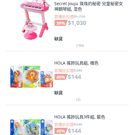
Secret Jouju 珠珠的秘密 兒童秘密女
神鋼琴組, 混色
首購折扣價
$1,716
$1,030
39
%
缺貨
(
784
)
HOLA 搖鈴玩具組, 橘色
首購折扣價
$240
$144
40
%
缺貨
(
3
)
HOLA 搖鈴玩具3件組, 藍色
首購折扣價
$240
$144
40
%