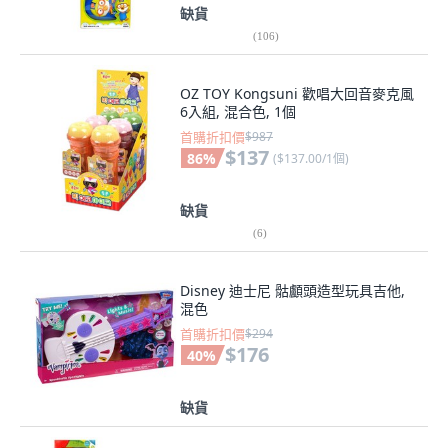
缺貨
(
106
)
OZ TOY Kongsuni 歡唱大回音麥克風
6入組, 混合色, 1個
首購折扣價
$987
$137
86
%
(
$137.00/1個
)
缺貨
(
6
)
Disney 迪士尼 骷顱頭造型玩具吉他,
混色
首購折扣價
$294
$176
40
%
缺貨