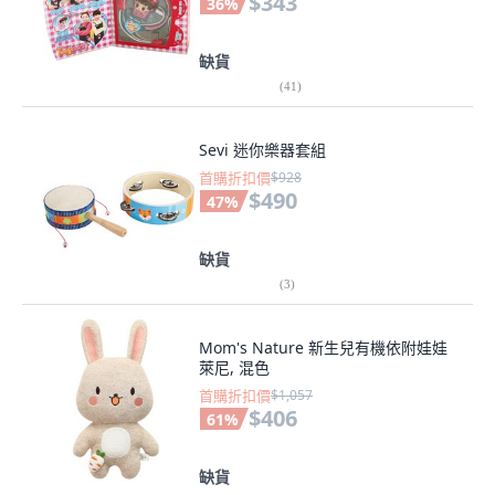
$343
36
%
缺貨
(
41
)
Sevi 迷你樂器套組
首購折扣價
$928
$490
47
%
缺貨
(
3
)
Mom's Nature 新生兒有機依附娃娃
萊尼, 混色
首購折扣價
$1,057
$406
61
%
缺貨