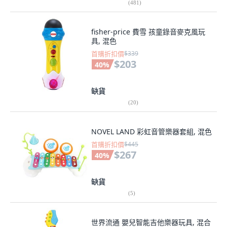
(
481
)
fisher-price 費雪 孩童錄音麥克風玩
具, 混色
首購折扣價
$339
$203
40
%
缺貨
(
20
)
NOVEL LAND 彩虹音管樂器套組, 混色
首購折扣價
$445
$267
40
%
缺貨
(
5
)
世界流通 嬰兒智能吉他樂器玩具, 混合