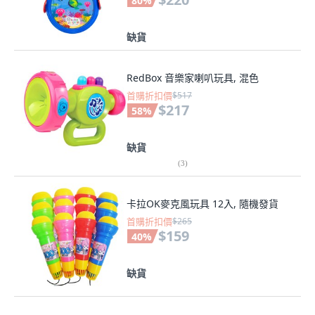
80
%
缺貨
RedBox 音樂家喇叭玩具, 混色
首購折扣價
$517
$217
58
%
缺貨
(
3
)
卡拉OK麥克風玩具 12入, 隨機發貨
首購折扣價
$265
$159
40
%
缺貨