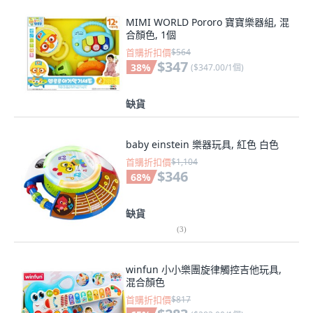
MIMI WORLD Pororo 寶寶樂器組, 混
合顏色, 1個
首購折扣價
$564
$347
38
%
(
$347.00/1個
)
缺貨
baby einstein 樂器玩具, 紅色 白色
首購折扣價
$1,104
$346
68
%
缺貨
(
3
)
winfun 小小樂團旋律觸控吉他玩具,
混合顏色
首購折扣價
$817