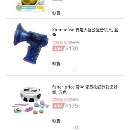
缺貨
Kiumhouse 有趣大聲公聲音玩具, 藍
色
首購折扣價
$218
$130
40
%
缺貨
(
5
)
fisher-price 費雪 兒童熊貓鈴鼓樂器
組, 混色
首購折扣價
$293
$175
40
%
缺貨
(
25
)