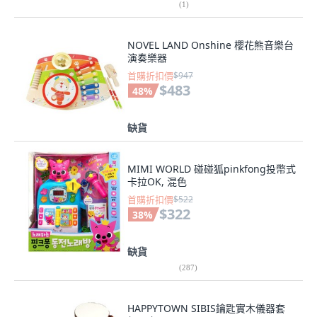
(
1
)
NOVEL LAND Onshine 櫻花熊音樂台
演奏樂器
首購折扣價
$947
$483
48
%
缺貨
MIMI WORLD 碰碰狐pinkfong投幣式
卡拉OK, 混色
首購折扣價
$522
$322
38
%
缺貨
(
287
)
HAPPYTOWN SIBIS鑰匙實木儀器套