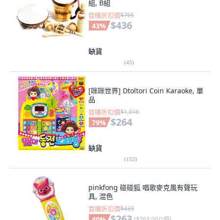
組, B組
首購折扣價
$765
$436
43
%
缺貨
(
45
)
[咪咪世界] Dtoltori Coin Karaoke, 單
品
首購折扣價
$1,316
$264
79
%
缺貨
(
152
)
pinkfong 碰碰狐 唱歌麥克風有聲玩
具, 混色
首購折扣價
$439
$263
40
%
(
$263.00/1個
)