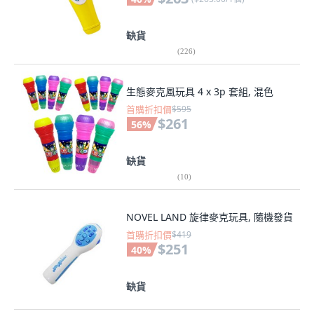
缺貨
(
226
)
生態麥克風玩具 4 x 3p 套組, 混色
首購折扣價
$595
$261
56
%
缺貨
(
10
)
NOVEL LAND 旋律麥克玩具, 隨機發貨
首購折扣價
$419
$251
40
%
缺貨