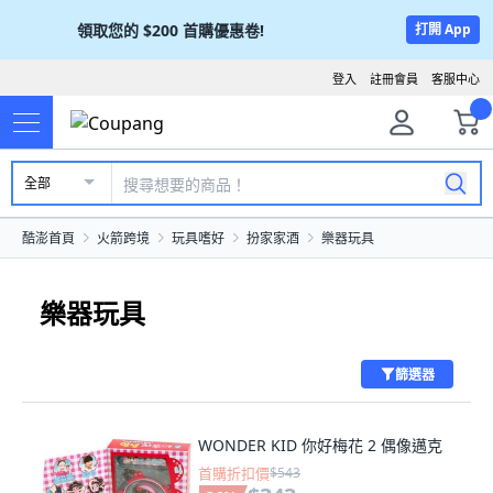
領取您的
$200
首購優惠卷!
打開 App
登入
註冊會員
客服中心
全部
酷澎首頁
火箭跨境
玩具嗜好
扮家家酒
樂器玩具
樂器玩具
篩選器
WONDER KID 你好梅花 2 偶像邁克
首購折扣價
$543