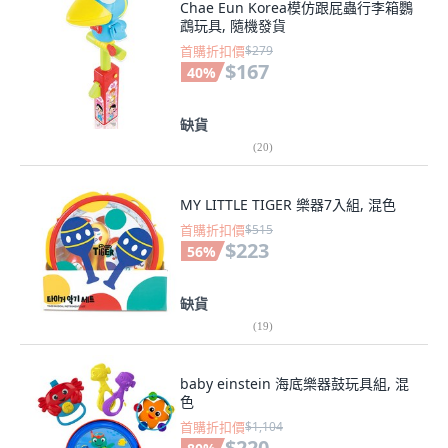
Chae Eun Korea模仿跟屁蟲行李箱鸚
鵡玩具, 隨機發貨
首購折扣價
$279
$167
40
%
缺貨
(
20
)
MY LITTLE TIGER 樂器7入組, 混色
首購折扣價
$515
$223
56
%
缺貨
(
19
)
baby einstein 海底樂器鼓玩具組, 混
色
首購折扣價
$1,104
$220