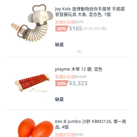
Joy Kids 旋律動物迷你手風琴 手部感
官發展玩具 大象, 混合色, 1個
首購折扣價
$275
$165
40
%
(
$165.00/1個
)
缺貨
(
1
)
playme 木琴 12 鍵, 混色
首購折扣價
$5,036
$3,323
34
%
缺貨
Kes.B Jumbo 沙鈴 KBM2126, 單一商
品, 4個
首購折扣價
$282