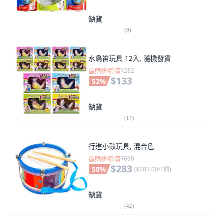
缺貨
(
9
)
水鳥笛玩具 12入, 隨機發貨
首購折扣價
$282
$133
52
%
缺貨
(
17
)
行進小鼓玩具, 混合色
首購折扣價
$690
$283
58
%
(
$283.00/1個
)
缺貨
(
42
)