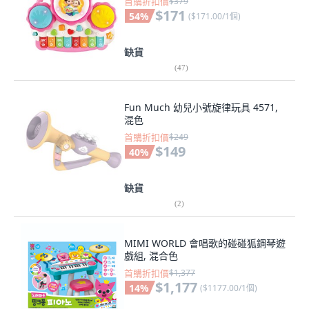
首購折扣價
$379
$171
54
%
(
$171.00/1個
)
缺貨
(
47
)
Fun Much 幼兒小號旋律玩具 4571,
混色
首購折扣價
$249
$149
40
%
缺貨
(
2
)
MIMI WORLD 會唱歌的碰碰狐鋼琴遊
戲組, 混合色
首購折扣價
$1,377
$1,177
14
%
(
$1177.00/1個
)