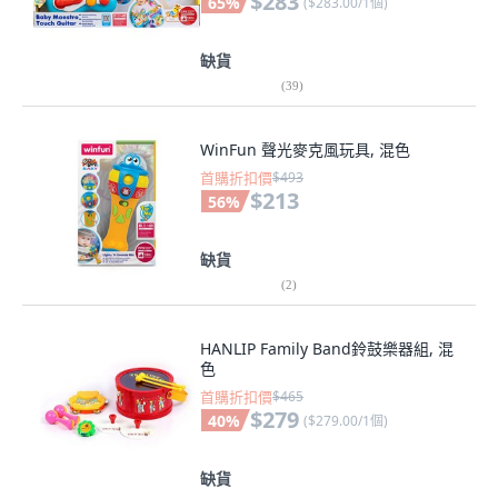
$283
65
%
(
$283.00/1個
)
缺貨
(
39
)
WinFun 聲光麥克風玩具, 混色
首購折扣價
$493
$213
56
%
缺貨
(
2
)
HANLIP Family Band鈴鼓樂器組, 混
色
首購折扣價
$465
$279
40
%
(
$279.00/1個
)
缺貨