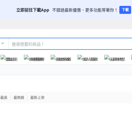
立即前往下載App
不錯過最新優惠、更多功能等著你！
下載
嬰幼兒
保健醫療
美妝保養
個人清潔
玩具休閒
格最高
最熱銷
最新上架