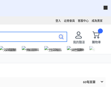
登入
註冊會員
客服中心
成為賣家
我的酷澎
購物車
文具圖書
食品飲料
生活用品
女性服飾
運動戶外
60
每頁筆