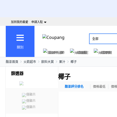
加到我的最愛
申請入駐
全部
類別
澎派中元節
火箭速配
火箭跨境
酷澎首頁
火箭超市
飲料大賞
果汁
椰子
篩選器
椰子
酷澎評分排名
價格最低
價
僅顯示
僅顯示
僅顯示