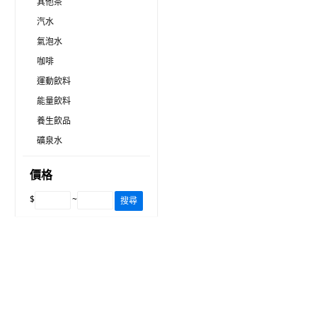
其他茶
汽水
氣泡水
咖啡
運動飲料
能量飲料
養生飲品
礦泉水
價格
$
~
搜尋