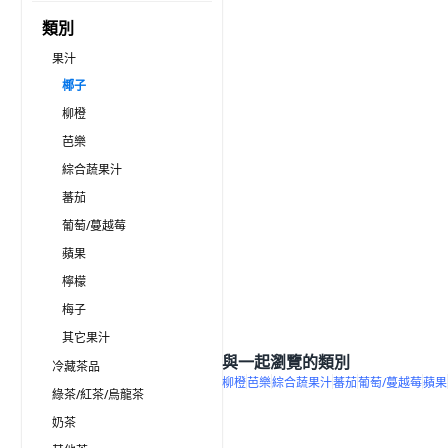
類別
果汁
椰子
柳橙
芭樂
綜合蔬果汁
蕃茄
葡萄/蔓越莓
蘋果
檸檬
梅子
其它果汁
與一起瀏覽的類別
冷藏茶品
柳橙
芭樂
綜合蔬果汁
蕃茄
葡萄/蔓越莓
蘋果
綠茶/紅茶/烏龍茶
奶茶