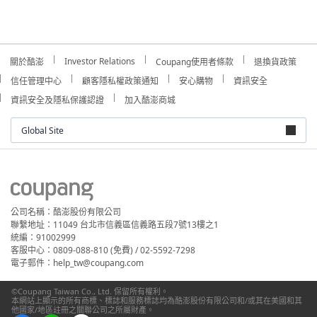
Investor Relations
關於酷澎
Coupang使用者條款
退換貨政策
信任管理中心
顧客隱私權政策通知
安心購物
資訊安全
資訊安全及隱私保護認證
加入酷澎商城
Global Site
公司名稱：酷澎股份有限公司
聯繫地址：11049 台北市信義區信義路五段7號13樓之1
統編：91002999
客服中心：0809-088-810 (免費) / 02-5592-7298
電子郵件：help_tw@coupang.com
©Coupang Taiwan Co., Ltd. 保留所有權利。
本網站上顯示的所有商標、標誌和服務標誌均為酷澎股份有限公司和/或其在美國和其
他國家/地區註冊之關聯公司之所屬財產。