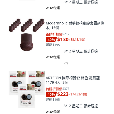
8/12 星期三
預計送達
WOW免運
Modernholic 耐嚼餐椅腳腳套圓胡桃
木, 16個
首購折扣價
$217
$130
40
%
(
$8.13/1個
)
運費 $195
8/12 星期三
預計送達
WOW免運
(
7
)
ARTSIGN 圓形椅腳套 棕色 鐵氟龍
1179 4入, 3個
首購折扣價
$373
$223
40
%
(
$74.33/1個
)
運費 $195
8/12 星期三
預計送達
WOW免運