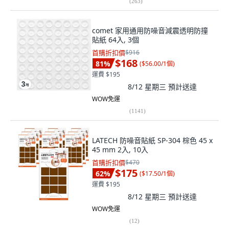
(
263
)
comet 家用通用防噪音減震透明防撞
貼紙 64入, 3個
首購折扣價
$916
$168
81
%
(
$56.00/1個
)
運費 $195
8/12 星期三
預計送達
WOW免運
(
1141
)
LATECH 防噪音貼紙 SP-304 棕色 45 x
45 mm 2入, 10入
首購折扣價
$470
$175
62
%
(
$17.50/1個
)
運費 $195
8/12 星期三
預計送達
WOW免運
(
12
)