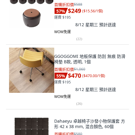
首購折扣價
$588
$249
57
%
(
$15.56/1個
)
運費 $195
8/12 星期三
預計送達
WOW免運
(
22
)
GGOGGOMI 地板保護 防刮 無痕 防滑
椅墊 B款, 透明, 1個
首購折扣價
$1,060
$470
55
%
(
$470.00/1個
)
運費 $195
8/12 星期三
預計送達
WOW免運
(
26
)
Dahaeyu 卓越椅子沙發小物保護套 方
形 42 x 38 mm, 混合顏色, 60個
首購折扣價
$580