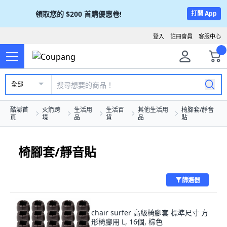
領取您的
$200
首購優惠卷!
打開 App
登入
註冊會員
客服中心
全部
酷澎首
火箭跨
生活用
生活百
其他生活用
椅腳套/靜音
頁
境
品
貨
品
貼
椅腳套/靜音貼
篩選器
chair surfer 高級椅腳套 標準尺寸 方
形椅腳用 L, 16個, 棕色