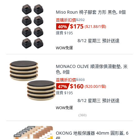
Miso Roun 椅子腳套 方形 黑色, 8個
首購折扣價
$292
$175
40
%
(
$21.88/1個
)
運費 $195
8/12 星期三
預計送達
WOW免運
MONACO OLIVE 順滑傢俱滑動墊, 米
色, 8個
首購折扣價
$303
$160
47
%
(
$20.00/1個
)
運費 $195
8/12 星期三
預計送達
WOW免運
(
360
)
OKONG 地板保護器 40mm 圓形蓋, 6
個