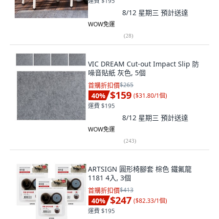
運費 $195
8/12 星期三
預計送達
WOW免運
(
28
)
VIC DREAM Cut-out Impact Slip 防
噪音貼紙 灰色, 5個
首購折扣價
$265
$159
40
%
(
$31.80/1個
)
運費 $195
8/12 星期三
預計送達
WOW免運
(
243
)
ARTSIGN 圓形椅腳套 棕色 鐵氟龍
1181 4入, 3個
首購折扣價
$413
$247
40
%
(
$82.33/1個
)
運費 $195