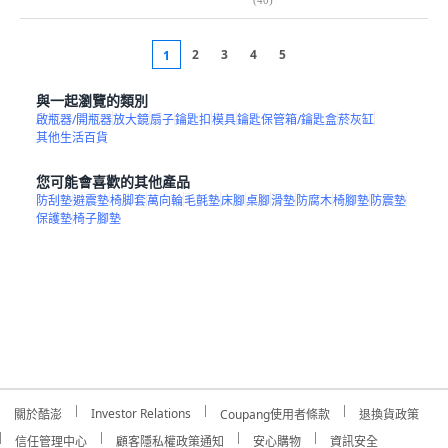
2
3
4
5
1
與一起瀏覽的類別
啟瓶器/開瓶器
放大鏡
扇子
鑰匙扣
模具
鑰匙保管箱/鑰匙盒
菸灰缸
其他生活百貨
您可能會喜歡的其他產品
防刮墊
避震墊
椅脚套
萬向輪
毛氈墊
床腳
桌腳
滑墊
防腐木
椅腳墊
防震墊
保護墊
椅子腳墊
Investor Relations
關於酷澎
Coupang使用者條款
退換貨政策
信任管理中心
顧客隱私權政策通知
安心購物
資訊安全