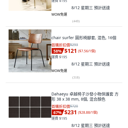
運費 $195
8/12 星期三
預計送達
WOW免運
(
449
)
chair surfer 圓形椅腳套, 混色, 16個
首購折扣價
$293
$121
58
%
(
$7.56/1個
)
運費 $195
8/12 星期三
預計送達
WOW免運
(
318
)
Dahaeyu 卓越椅子沙發小物保護套 方
形 38 x 38 mm, 8個, 混合顏色
首購折扣價
$720
$231
67
%
(
$28.88/1個
)
運費 $195
8/12 星期三
預計送達