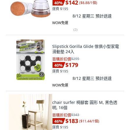
$142
40
%
(
$8.88/1個
)
運費 $195
8/12 星期三
預計送達
WOW免運
(
2
)
Slipstick Gorilla Glide 傢俱小型家電
滑動墊 24入
首購折扣價
$299
$179
40
%
運費 $195
8/12 星期三
預計送達
WOW免運
chair surfer 椅腳套 圓形 M, 黑色透
明, 16個
首購折扣價
$343
$183
46
%
(
$11.44/1個
)
運費 $195