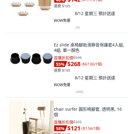
運費 $195
8/12 星期三
預計送達
WOW免運
(
9
)
Ez slide 桌椅腳助滑靜音保護套4入組,
4組, 單一顏色
首購折扣價
$598
$268
55
%
(
$67.00/1個
)
運費 $195
8/12 星期三
預計送達
WOW免運
(
498
)
chair surfer 圓形椅腳套, 透明黑, 16
個
首購折扣價
$293
$121
58
%
(
$7.56/1個
)