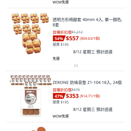
WOW免運
透明方形椅腳套 40mm 4入, 單一顏色,
8套
首購折扣價
$1,212
$557
54
%
(
$69.63/1個
)
運費 $195
8/12 星期三
預計送達
免運
(
5
)
ZERONE 防噪音墊 Z1-104 18入, 24個
首購折扣價
$676
$353
47
%
(
$14.71/1個
)
運費 $195
8/12 星期三
預計送達
WOW免運