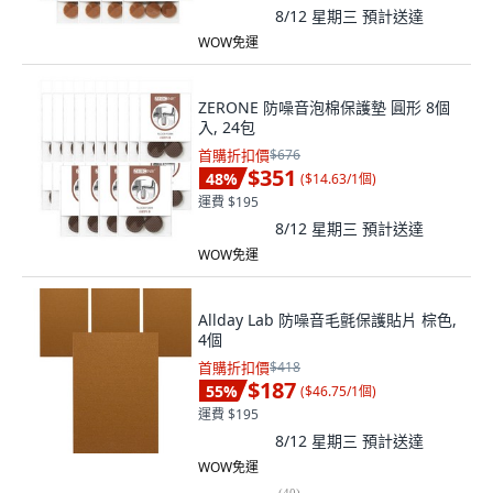
8/12 星期三
預計送達
WOW免運
ZERONE 防噪音泡棉保護墊 圓形 8個
入, 24包
首購折扣價
$676
$351
48
%
(
$14.63/1個
)
運費 $195
8/12 星期三
預計送達
WOW免運
Allday Lab 防噪音毛氈保護貼片 棕色,
4個
首購折扣價
$418
$187
55
%
(
$46.75/1個
)
運費 $195
8/12 星期三
預計送達
WOW免運
(
40
)