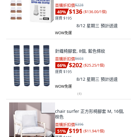
首購折扣價
$228
$136
40
%
(
$136.00/1個
)
運費 $195
8/12 星期三
預計送達
WOW免運
針織椅腳套, 8個, 藍色條紋
首購折扣價
$603
$202
66
%
(
$25.25/1個
)
運費 $195
8/12 星期三
預計送達
WOW免運
(
4
)
chair surfer 正方形椅腳套 M, 16個,
棕色
首購折扣價
$396
$191
51
%
(
$11.94/1個
)