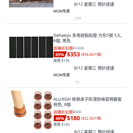
8/12 星期三
預計送達
WOW免運
(
13
)
Dahaeyu 多用途黏貼墊 方形5號 5入,
6個, 黑色
首購折扣價
$1,030
$353
65
%
(
$58.83/1個
)
運費 $195
8/12 星期三
預計送達
WOW免運
(
1
)
ALLHIGH 傢俱桌子防滑防噪音椅腳套
棕色, 8個
首購折扣價
$300
$180
40
%
(
$22.50/1個
)
運費 $195
8/12 星期三
預計送達