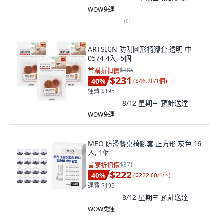
WOW免運
(
6
)
ARTSIGN 防刮圓形椅腳套 透明 中
0574 4入, 5個
首購折扣價
$385
$231
40
%
(
$46.20/1個
)
運費 $195
8/12 星期三
預計送達
WOW免運
MEO 防滑餐桌椅腳套 正方形 灰色 16
入, 1個
首購折扣價
$371
$222
40
%
(
$222.00/1個
)
運費 $195
8/12 星期三
預計送達
WOW免運