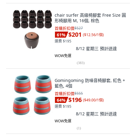
chair surfer 高級椅腳套 Free Size 圓
形椅腳用 M, 16個, 棕色
首購折扣價
$527
$201
61
%
(
$12.56/1個
)
運費 $195
8/12 星期三
預計送達
WOW免運
(
383
)
Gomingoming 防噪音椅腳套, 紅色 +
藍色, 4個
首購折扣價
$555
$196
64
%
(
$49.00/1個
)
運費 $195
8/12 星期三
預計送達
WOW免運
(
1
)