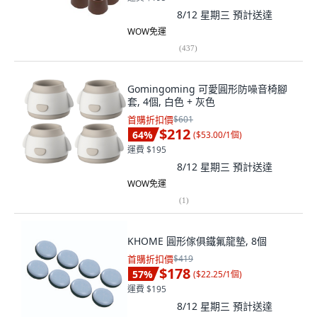
8/12 星期三
預計送達
WOW免運
(
437
)
Gomingoming 可愛圓形防噪音椅腳
套, 4個, 白色 + 灰色
首購折扣價
$601
$212
64
%
(
$53.00/1個
)
運費 $195
8/12 星期三
預計送達
WOW免運
(
1
)
KHOME 圓形傢俱鐵氟龍墊, 8個
首購折扣價
$419
$178
57
%
(
$22.25/1個
)
運費 $195
8/12 星期三
預計送達