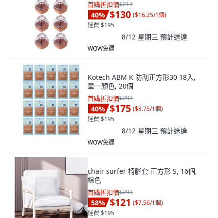
首購折扣價
$217
$130
40
%
(
$16.25/1個
)
運費 $195
8/12 星期三
預計送達
WOW免運
Kotech ABM K 防刮正方形30 18入,
單一顏色, 20個
首購折扣價
$293
$175
40
%
(
$8.75/1個
)
運費 $195
8/12 星期三
預計送達
WOW免運
chair surfer 椅腳套 正方形 S, 16個,
棕色
首購折扣價
$293
$121
58
%
(
$7.56/1個
)
運費 $195