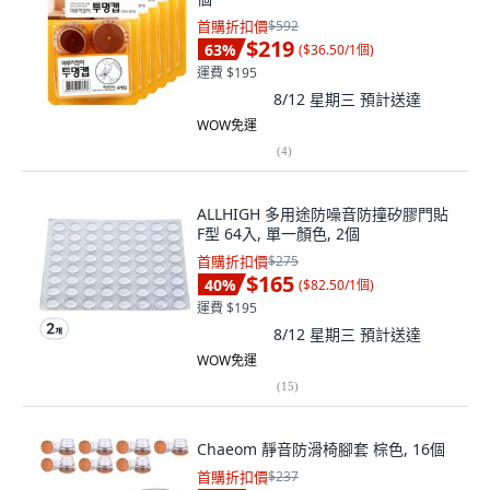
首購折扣價
$592
$219
63
%
(
$36.50/1個
)
運費 $195
8/12 星期三
預計送達
WOW免運
(
4
)
ALLHIGH 多用途防噪音防撞矽膠門貼
F型 64入, 單一顏色, 2個
首購折扣價
$275
$165
40
%
(
$82.50/1個
)
運費 $195
8/12 星期三
預計送達
WOW免運
(
15
)
Chaeom 靜音防滑椅腳套 棕色, 16個
首購折扣價
$237