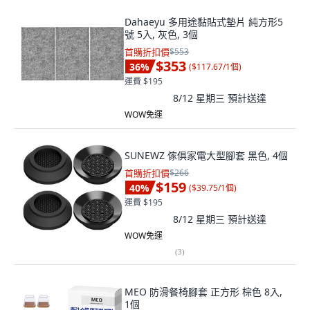
Dahaeyu 多用途黏貼式墊片 純方形5
號 5入, 灰色, 3個
首購折扣價
$553
$353
36
%
(
$117.67/1個
)
運費 $195
8/12 星期三
預計送達
WOW免運
SUNEWZ 傢俱家電大型腳套 黑色, 4個
首購折扣價
$266
$159
40
%
(
$39.75/1個
)
運費 $195
8/12 星期三
預計送達
WOW免運
(
3
)
MEO 防滑餐椅腳套 正方形 棕色 8入,
1個