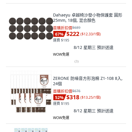
Dahaeyu 卓越椅沙發小物保護套 圓形
25mm, 18個, 混合顏色
首購折扣價
$689
$222
67
%
(
$12.33/1個
)
運費 $195
8/12 星期三
預計送達
WOW免運
(
3
)
ZERONE 防噪音方形泡棉 Z1-108 8入,
24個
首購折扣價
$676
$318
52
%
(
$13.25/1個
)
運費 $195
8/12 星期三
預計送達
WOW免運