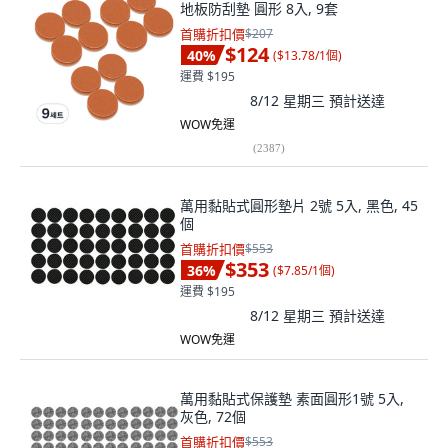
地板防刮墊 圓形 8入, 9套
首購折扣價
$207
$124
40
%
(
$13.78/1個
)
運費 $195
8/12 星期三
預計送達
WOW免運
(
2387
)
萬用黏貼式圓形墊片 2號 5入, 黑色, 45
個
首購折扣價
$553
$353
36
%
(
$7.85/1個
)
運費 $195
8/12 星期三
預計送達
WOW免運
萬用黏貼式保護墊 素面圓形1號 5入,
灰色, 72個
首購折扣價
$553