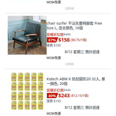
WOW免運
(
2024
)
chair surfer 不沾灰塵椅腳套 Free
Size L, 混合顏色, 16個
首購折扣價
$486
$156
67
%
(
$9.75/1個
)
運費 $195
8/12 星期三
預計送達
WOW免運
(
1818
)
Kotech ABM K 防刮圓形20 32入, 單
一顏色, 20個
首購折扣價
$406
$243
40
%
(
$12.15/1個
)
運費 $195
8/12 星期三
預計送達
WOW免運