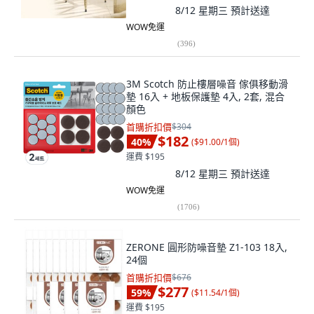
8/12 星期三
預計送達
WOW免運
(
396
)
3M Scotch 防止樓層噪音 傢俱移動滑
墊 16入 + 地板保護墊 4入, 2套, 混合
顏色
首購折扣價
$304
$182
40
%
(
$91.00/1個
)
運費 $195
8/12 星期三
預計送達
WOW免運
(
1706
)
ZERONE 圓形防噪音墊 Z1-103 18入,
24個
首購折扣價
$676
$277
59
%
(
$11.54/1個
)
運費 $195