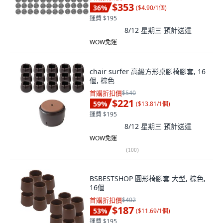
$353
36
%
(
$4.90/1個
)
運費 $195
8/12 星期三
預計送達
WOW免運
chair surfer 高級方形桌腳椅腳套, 16
個, 棕色
首購折扣價
$540
$221
59
%
(
$13.81/1個
)
運費 $195
8/12 星期三
預計送達
WOW免運
(
100
)
BSBESTSHOP 圓形椅腳套 大型, 棕色,
16個
首購折扣價
$402
$187
53
%
(
$11.69/1個
)
運費 $195