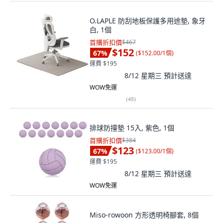
O.LAPLE 防刮地板保護多用途墊, 象牙
白, 1個
首購折扣價
$467
$152
67
%
(
$152.00/1個
)
運費 $195
8/12 星期三
預計送達
WOW免運
(
48
)
排球防撞墊 15入, 紫色, 1個
首購折扣價
$384
$123
67
%
(
$123.00/1個
)
運費 $195
8/12 星期三
預計送達
WOW免運
Miso-rowoon 方形透明椅腳套, 8個