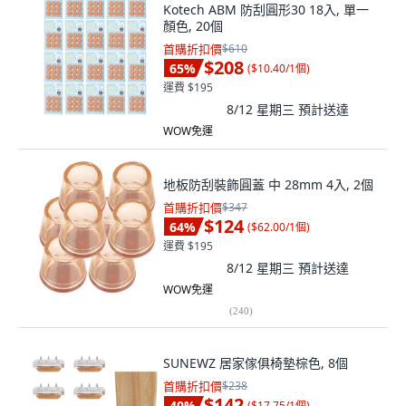
Kotech ABM 防刮圓形30 18入, 單一
顏色, 20個
首購折扣價
$610
$208
65
%
(
$10.40/1個
)
運費 $195
8/12 星期三
預計送達
WOW免運
地板防刮裝飾圓蓋 中 28mm 4入, 2個
首購折扣價
$347
$124
64
%
(
$62.00/1個
)
運費 $195
8/12 星期三
預計送達
WOW免運
(
240
)
SUNEWZ 居家傢俱椅墊棕色, 8個
首購折扣價
$238
$142
40
%
(
$17.75/1個
)