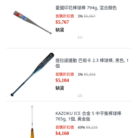
愛國印花棒球棒 794g, 混合顏色
首購折扣價
3
%
$5,967
$5,767
缺貨
(
1
)
提拉諾運動 巴祖卡 2.3 棒球棒, 黑色, 1
個
首購折扣價
3
%
$5,304
$5,104
缺貨
(
2
)
KAZOKU ICE 合金 5 中平衡棒球棒
765g, 1個, 黃金版
首購折扣價
49
%
$8,225
$4,160