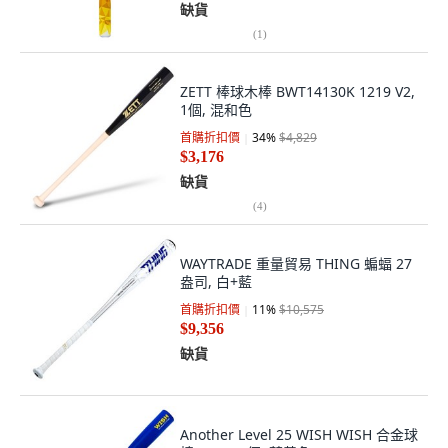
缺貨
(
1
)
ZETT 棒球木棒 BWT14130K 1219 V2,
1個, 混和色
首購折扣價
34
%
$4,829
$3,176
缺貨
(
4
)
WAYTRADE 重量貿易 THING 蝙蝠 27
盎司, 白+藍
首購折扣價
11
%
$10,575
$9,356
缺貨
Another Level 25 WISH WISH 合金球