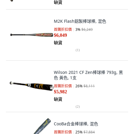
缺貨
M2K Flash鋁製棒球棒, 混色
首購折扣價
3
%
$6,249
$6,049
缺貨
(
1
)
Wilson 2021 CF Zen棒球棒 793g, 黑
色 黃色, 1支
首購折扣價
26
%
$8,111
$5,982
缺貨
(
2
)
CooBa合金棒球棒, 混色
首購折扣價
25
%
$7,884