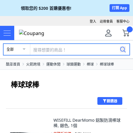
領取您的
$200
首購優惠卷!
打開 App
登入
註冊會員
客服中心
全部
酷澎首頁
火箭跨境
運動休閒
球類運動
棒球
棒球球棒
棒球球棒
篩選器
WISEFILL DearMomo 鋁製防滑棒球
棒, 銀色, 1個