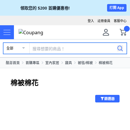
領取您的
$200
首購優惠卷!
打開 App
登入
註冊會員
客服中心
全部
酷澎首頁
首購專區
室內家居
寢具
被毯/棉被
棉被棉花
棉被棉花
篩選器