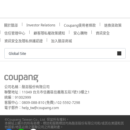
Investor Relations
關於酷澎
Coupang使用者條款
退換貨政策
信任管理中心
顧客隱私權政策通知
安心購物
資訊安全
資訊安全及隱私保護認證
加入酷澎商城
Global Site
公司名稱：酷澎股份有限公司
聯繫地址：11049 台北市信義區信義路五段7號13樓之1
統編：91002999
客服中心：0809-088-810 (免費) / 02-5592-7298
電子郵件：help_tw@coupang.com
©Coupang Taiwan Co., Ltd. 保留所有權利。
本網站上顯示的所有商標、標誌和服務標誌均為酷澎股份有限公司和/或其在美國和其
他國家/地區註冊之關聯公司之所屬財產。