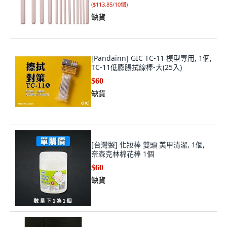
(
$113.85/10個
)
缺貨
[Pandainn] GIC TC-11 模型專用, 1個,
TC-11低膨脹拭線棒-大(25入)
$60
缺貨
[台灣製] 化妝棒 雙頭 美甲清潔, 1個,
奈森克林棉花棒 1個
$60
缺貨