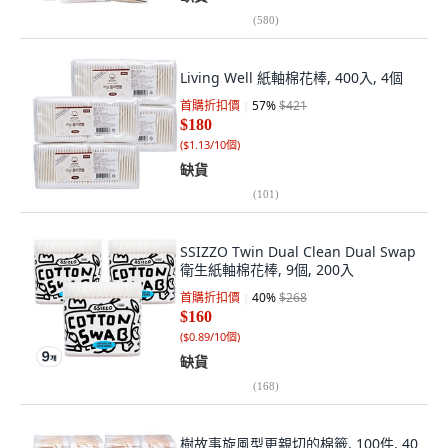
(
580
)
Living Well 紙軸棉花棒, 400入, 4個
首購折扣價
57
%
$421
$180
(
$1.13/10個
)
缺貨
(
101
)
SSIZZO Twin Dual Clean Dual Swap
衛生紙軸棉花棒, 9個, 200入
首購折扣價
40
%
$268
$160
(
$0.89/10個
)
缺貨
(
168
)
樹故事旋風型更親切的棉籤, 100件, 40