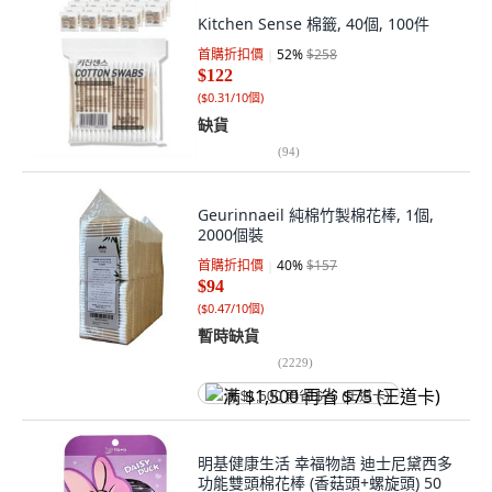
Kitchen Sense 棉籤, 40個, 100件
首購折扣價
52
%
$258
$122
(
$0.31/10個
)
缺貨
(
94
)
Geurinnaeil 純棉竹製棉花棒, 1個,
2000個裝
首購折扣價
40
%
$157
$94
(
$0.47/10個
)
暫時缺貨
(
2229
)
满 $1,500 再省 $75 (王道卡)
明基健康生活 幸福物語 迪士尼黛西多
功能雙頭棉花棒 (香菇頭+螺旋頭) 50