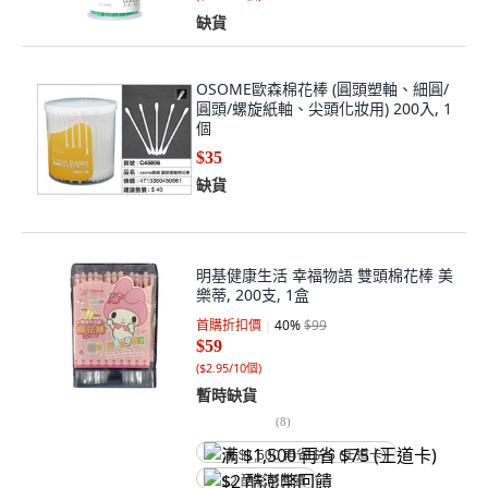
缺貨
OSOME歐森棉花棒 (圓頭塑軸、細圓/
圓頭/螺旋紙軸、尖頭化妝用) 200入, 1
個
$35
缺貨
明基健康生活 幸福物語 雙頭棉花棒 美
樂蒂, 200支, 1盒
首購折扣價
40
%
$99
$59
(
$2.95/10個
)
暫時缺貨
(
8
)
满 $1,500 再省 $75 (王道卡)
$2 酷澎幣回饋