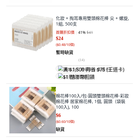
化妝 + 掏耳專用雙頭棉花棒 尖 + 螺旋,
1組, 500支
首購折扣價
41
%
$41
$24
(
$0.48/10個
)
暫時缺貨
(
14
)
满 $1,500 再省 $75 (王道卡)
$1 酷澎幣回饋
棉花棒100入/包-圓頭雙頭棉花棒-彩妝
棉花棒 居家棉花棒, 1個, 圓頭（袋裝
100入), 100
$6
(
$0.60/10個
)
缺貨