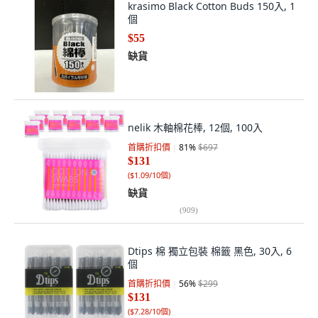
krasimo Black Cotton Buds 150入, 1
個
$55
缺貨
nelik 木軸棉花棒, 12個, 100入
首購折扣價
81
%
$697
$131
(
$1.09/10個
)
缺貨
(
909
)
Dtips 棉 獨立包裝 棉籤 黑色, 30入, 6
個
首購折扣價
56
%
$299
$131
(
$7.28/10個
)