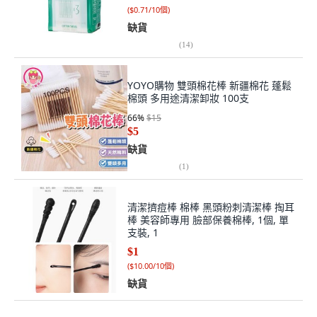
(
$0.71/10個
)
缺貨
(
14
)
YOYO購物 雙頭棉花棒 新疆棉花 蓬鬆
棉頭 多用途清潔卸妝 100支
66
%
$15
$5
缺貨
(
1
)
清潔擠痘棒 棉棒 黑頭粉刺清潔棒 掏耳
棒 美容師專用 臉部保養棉棒, 1個, 單
支裝, 1
$1
(
$10.00/10個
)
缺貨