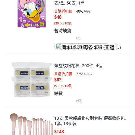
支/盒, 50支, 1盒
首購折扣價
40
%
$80
$48
(
$9.60/10個
)
暫時缺貨
(
3
)
满 $1,500 再省 $75 (王道卡)
螺旋紋棉花棒, 200件, 4個
首購折扣價
72
%
$297
$82
(
$1.03/10個
)
缺貨
(
62
)
13支 柔軟親膚化妝刷套裝 便攜收納包,
1套, 13個裝
$148