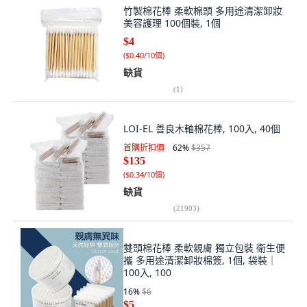
竹製棉花棒 柔軟棉頭 多用途清潔卸妝
美容護理 100個裝, 1個
$4
(
$0.40/10個
)
缺貨
(
1
)
LOI-EL 善良木軸棉花棒, 100入, 40個
首購折扣價
62
%
$357
$135
(
$0.34/10個
)
缺貨
(
21903
)
雙頭棉花棒 柔軟親膚 獨立包裝 衛生便
攜 多用途清潔卸妝棉簽, 1個, 袋裝｜
100入, 100
16
%
$6
$5