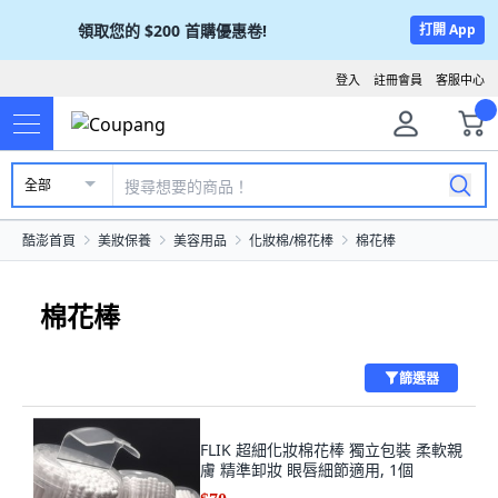
領取您的
$200
首購優惠卷!
打開 App
登入
註冊會員
客服中心
全部
酷澎首頁
美妝保養
美容用品
化妝棉/棉花棒
棉花棒
棉花棒
篩選器
FLIK 超細化妝棉花棒 獨立包裝 柔軟親
膚 精準卸妝 眼唇細節適用, 1個