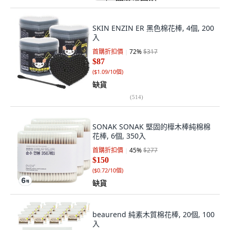
SKIN ENZIN ER 黑色棉花棒, 4個, 200
入
首購折扣價
72
%
$317
$87
(
$1.09/10個
)
缺貨
(
514
)
SONAK SONAK 堅固的樺木棒純棉棉
花棒, 6個, 350入
首購折扣價
45
%
$277
$150
(
$0.72/10個
)
缺貨
beaurend 純素木質棉花棒, 20個, 100
入