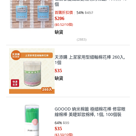
個
首購折扣價
54
%
$457
$206
(
$0.52/10個
)
缺貨
(
2883
)
天添購 上潔家用型細軸棉花棒 260入,
1個
$35
缺貨
GOOOD 納米棉籤 極細棉花棒 修容眼
線棉棒 美睫卸妝棉棒, 1個, 100個裝
64
%
$99
$35
(
$3.50/10個
)