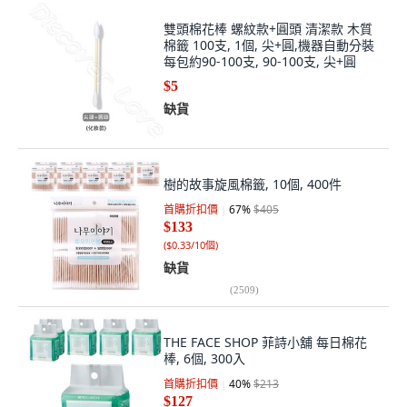
雙頭棉花棒 螺紋款+圓頭 清潔款 木質
棉籤 100支, 1個, 尖+圓,機器自動分裝
每包約90-100支, 90-100支, 尖+圓
$5
缺貨
樹的故事旋風棉籤, 10個, 400件
首購折扣價
67
%
$405
$133
(
$0.33/10個
)
缺貨
(
2509
)
THE FACE SHOP 菲詩小舖 每日棉花
棒, 6個, 300入
首購折扣價
40
%
$213
$127