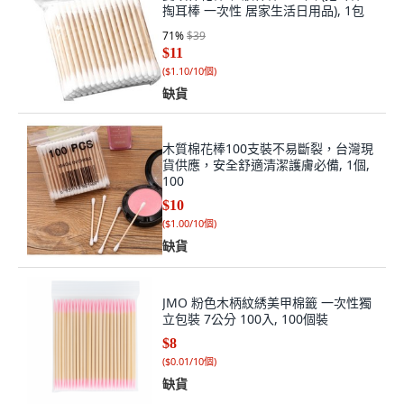
掏耳棒 一次性 居家生活日用品), 1包
71
%
$39
$11
(
$1.10/10個
)
缺貨
木質棉花棒100支裝不易斷裂，台灣現
貨供應，安全舒適清潔護膚必備, 1個,
100
$10
(
$1.00/10個
)
缺貨
JMO 粉色木柄紋綉美甲棉籤 一次性獨
立包裝 7公分 100入, 100個裝
$8
(
$0.01/10個
)
缺貨