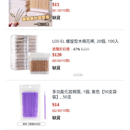
$15
(
$1.50/10個
)
缺貨
LOI-EL 螺旋型木棉花棒, 20個, 100入
首購折扣價
47
%
$229
$120
(
$0.60/10個
)
缺貨
(
2228
)
多功能化妝棉簽, 1個, 紫色【50支袋
裝】, 50支
$14
(
$2.80/10個
)
缺貨