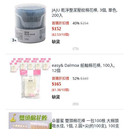
JAJU 乾淨整潔壓紋棉花棒, 3個, 單色,
200入
首購折扣價
40
%
$254
$152
(
$2.53/10個
)
缺貨
(
73
)
easy& Dalmoa 紙軸棉花棒, 100入,
12個
首購折扣價
52
%
$349
$165
(
$1.38/10個
)
缺貨
(
93
)
朵蕾蜜 雙頭棉花棒 一包100根 大棉頭
吸水佳, 1個, 2.圓+尖(約100支), 100支