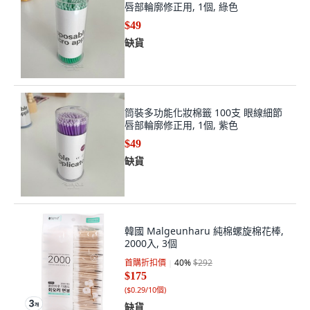
唇部輪廓修正用, 1個, 綠色
$49
缺貨
筒裝多功能化妝棉籤 100支 眼線細節
唇部輪廓修正用, 1個, 紫色
$49
缺貨
韓國 Malgeunharu 純棉螺旋棉花棒,
2000入, 3個
首購折扣價
40
%
$292
$175
(
$0.29/10個
)
缺貨