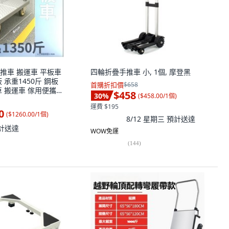
推車 搬運車 平板車
四輪折疊手推車 小, 1個, 摩登黑
 承重1450斤 鋼板
首購折扣價
$658
車 搬運車 傢用便攜拖
$458
30
%
(
$458.00/1個
)
72*48【4寸烽火靜音
運費 $195
0
(
$1260.00/1個
)
8/12 星期三
預計送達
計送達
WOW免運
(
144
)