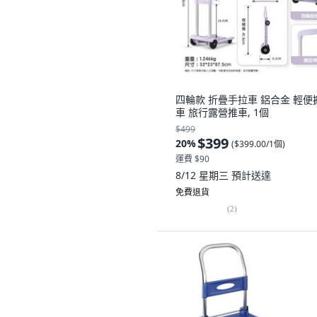
四輪款 折疊手拉車 鋁合金 輕便
車 旅行露營推車, 1個
$499
$399
20
%
(
$399.00/1個
)
運費 $90
8/12 星期三
預計送達
免費退貨
(
2
)