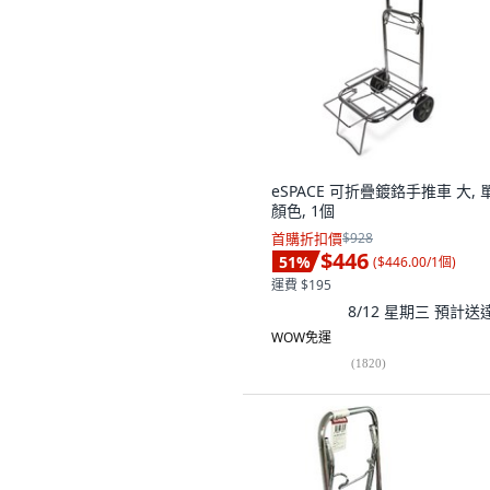
eSPACE 可折疊鍍鉻手推車 大, 
顏色, 1個
首購折扣價
$928
$446
51
%
(
$446.00/1個
)
運費 $195
8/12 星期三
預計送
WOW免運
(
1820
)