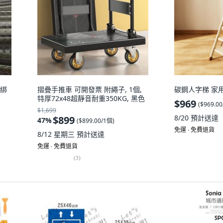
贈綁
摺疊手推車 可開發票 附繩子, 1個,
碳鋼人字梯 家用
特厚72x48超靜音耐重350KG, 黑色
$969
(
$969.0
$1,699
8/20
預計送達
$899
47
%
(
$899.00/1個
)
免運 ∙ 免費退貨
8/12 星期三
預計送達
免運 ∙ 免費退貨
(
3
)