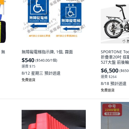
 無
無障礙電梯指示牌, 1個, 霧面
SPORTONE T
折疊車20吋 搭
$540
(
$540.00/1個
)
52T大盤 前後
運費 $75
泥灰, 1個
$6,500
(
$650
8/12 星期三
預計送達
運費 $264
免費退貨
8/18
預計送達
免費退貨