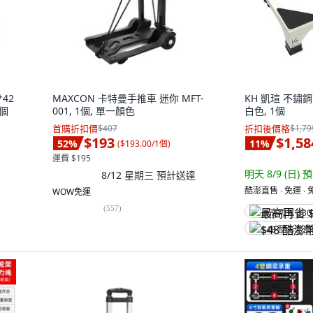
42
MAXCON 卡特曼手推車 迷你 MFT-
KH 凱瑄 不鏽
1個
001, 1個, 單一顏色
白色, 1個
首購折扣價
$407
折扣後價格
$1,79
$193
$1,58
52
%
11
%
(
$193.00/1個
)
運費 $195
明天 8/9 (日)
預
8/12 星期三
預計送達
酷澎直售 ∙ 免運 ∙
WOW免運
(
557
)
最高再省 $80
$48 酷澎幣