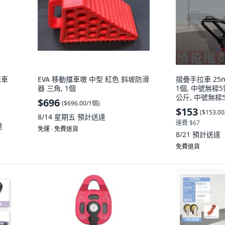
推車
EVA 移動擋車墩 中型 紅色 斜坡防滑
摺疊手拉車 25
器 三角, 1個
1個, 中號無樑5
公斤, 中號無樑
$696
(
$696.00/1個
)
公斤
$153
(
$153.0
8/14 星期五
預計送達
運費 $67
達
免運 ∙ 免費退貨
8/21
預計送達
免費退貨