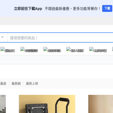
立即前往下載App
不錯過最新優惠、更多功能等著你！
下載
嬰幼兒
保健醫療
美妝保養
個人清潔
玩具休閒
格最高
最熱銷
最新上架