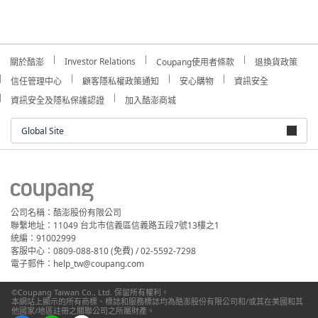
Investor Relations
關於酷澎
Coupang使用者條款
退換貨政策
信任管理中心
顧客隱私權政策通知
安心購物
資訊安全
資訊安全及隱私保護認證
加入酷澎商城
Global Site
公司名稱：酷澎股份有限公司
聯繫地址：11049 台北市信義區信義路五段7號13樓之1
統編：91002999
客服中心：0809-088-810 (免費) / 02-5592-7298
電子郵件：help_tw@coupang.com
©Coupang Taiwan Co., Ltd. 保留所有權利。
本網站上顯示的所有商標、標誌和服務標誌均為酷澎股份有限公司和/或其在美國和其
他國家/地區註冊之關聯公司之所屬財產。