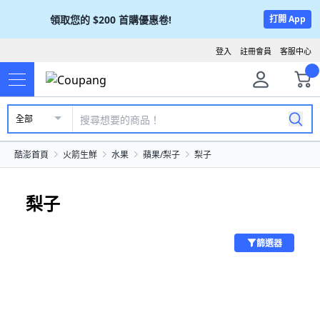
領取您的
$200
首購優惠卷!
打開 App
登入
註冊會員
客服中心
全部
酷澎首頁
火箭生鮮
水果
蘋果/梨子
梨子
梨子
篩選器