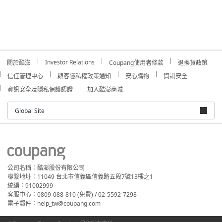
Investor Relations
關於酷澎
Coupang使用者條款
退換貨政策
信任管理中心
顧客隱私權政策通知
安心購物
資訊安全
資訊安全及隱私保護認證
加入酷澎商城
Global Site
公司名稱：酷澎股份有限公司
聯繫地址：11049 台北市信義區信義路五段7號13樓之1
統編：91002999
客服中心：0809-088-810 (免費) / 02-5592-7298
電子郵件：help_tw@coupang.com