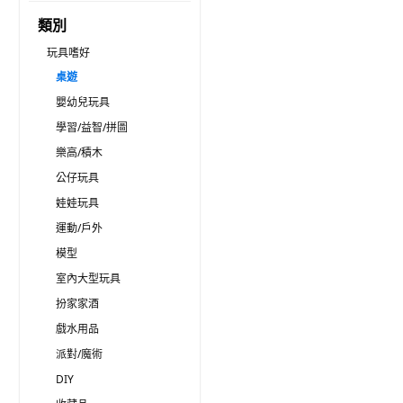
類別
玩具嗜好
桌遊
嬰幼兒玩具
學習/益智/拼圖
樂高/積木
公仔玩具
娃娃玩具
運動/戶外
模型
室內大型玩具
扮家家酒
戲水用品
派對/魔術
DIY