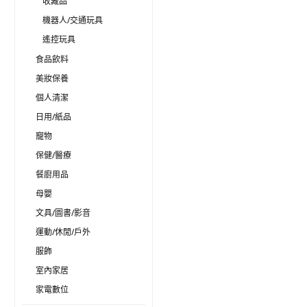
收藏品
機器人/交通玩具
遙控玩具
食品飲料
美妝保養
個人清潔
日用/紙品
寵物
保健/醫療
餐廚用品
母嬰
文具/圖書/影音
運動/休閒/戶外
服飾
室內家居
家電數位