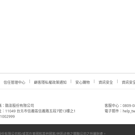
信任管理中心
顧客隱私權政策通知
安心購物
資訊安全
資訊安
稱：酷澎股份有限公司
客服中心：0809-088-
：11049 台北市信義區信義路五段7號13樓之1
電子郵件：help_tw
002999
份有限公司和/或其在美國和其他國家/地區註冊之關聯公司之所屬財產。