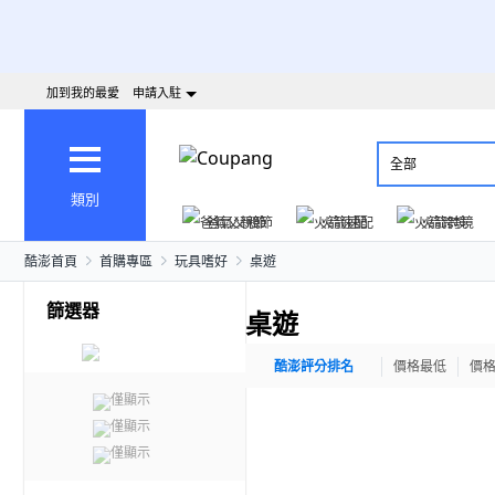
加到我的最愛
申請入駐
全部
類別
爸氣父親節
火箭速配
火箭跨境
酷澎首頁
首購專區
玩具嗜好
桌遊
篩選器
桌遊
酷澎評分排名
價格最低
價
僅顯示
僅顯示
僅顯示