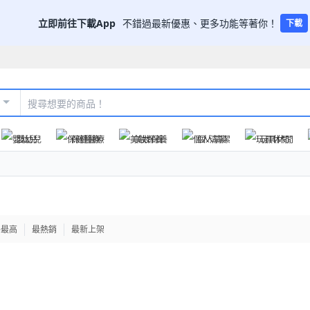
立即前往下載App
不錯過最新優惠、更多功能等著你！
下載
嬰幼兒
保健醫療
美妝保養
個人清潔
玩具休閒
格最高
最熱銷
最新上架