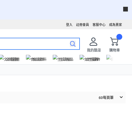
登入
註冊會員
客服中心
成為賣家
我的酷澎
購物車
文具圖書
食品飲料
生活用品
女性服飾
運動戶外
60
每頁筆