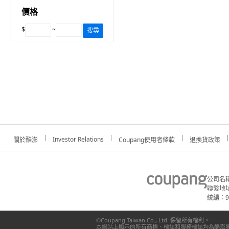
價格
$
~
搜尋
Investor Relations
關於酷澎
Coupang使用者條款
退換貨政策
公司名
聯繫地址
統編：91
©Coupang Taiwan Co., Ltd. 保留所有權利。
本網站上顯示的所有商標、標誌和服務標誌均為酷澎股