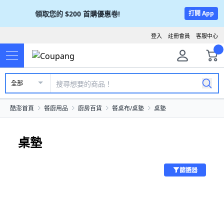
領取您的
$200
首購優惠卷!
打開 App
登入
註冊會員
客服中心
全部
酷澎首頁
餐廚用品
廚房百貨
餐桌布/桌墊
桌墊
桌墊
篩選器