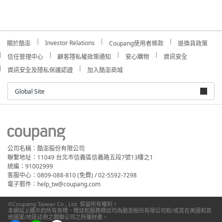
Investor Relations
關於酷澎
Coupang使用者條款
退換貨政策
信任管理中心
顧客隱私權政策通知
安心購物
資訊安全
資訊安全及隱私保護認證
加入酷澎商城
Global Site
公司名稱：酷澎股份有限公司
聯繫地址：11049 台北市信義區信義路五段7號13樓之1
統編：91002999
客服中心：0809-088-810 (免費) / 02-5592-7298
電子郵件：help_tw@coupang.com
©Coupang Taiwan Co., Ltd. 保留所有權利。
本網站上顯示的所有商標、標誌和服務標誌均為酷澎股份有限公司和/或其在美國和其
他國家/地區註冊之關聯公司之所屬財產。