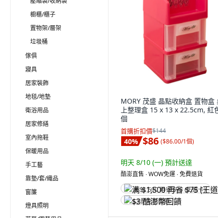
壓縮袋/收納袋
櫥櫃/櫃子
置物架/層架
垃圾桶
傢俱
寢具
居家裝飾
地毯/地墊
MORY 茂盛 晶點收納盒 置物盒 
上整理盒 15 x 13 x 22.5cm, 紅色
衛浴用品
個
居家修繕
首購折扣價
$144
室內拖鞋
$86
40
%
(
$86.00/1個
)
保暖用品
明天 8/10 (一)
預計送達
手工藝
酷澎直售 ∙ WOW免運 ∙ 免費退貨
靠墊/套/織品
满 $1,500 再省 $75 (王道卡)
窗簾
$3 酷澎幣回饋
燈具照明