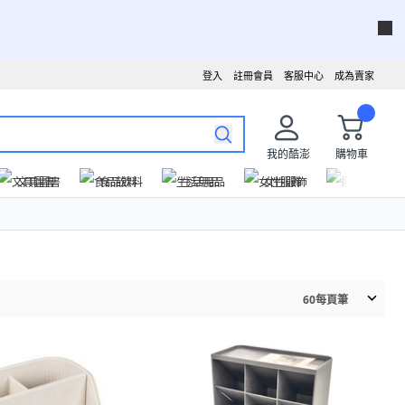
登入
註冊會員
客服中心
成為賣家
我的酷澎
購物車
文具圖書
食品飲料
生活用品
女性服飾
運動戶外
60
每頁筆