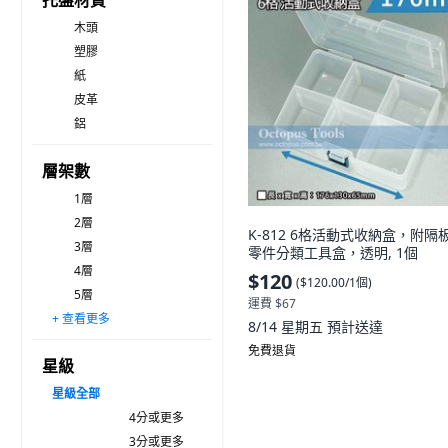
托盤材質
木頭
塑膠
紙
皮革
鋁
層架數
1層
2層
K-812 6格活動式收納盒，附隔
3層
零件分類工具盒，透明, 1個
4層
$120
(
$120.00/1個
)
5層
運費 $67
+ 查看更多
6層
7層
8層
9層
10層
11層以上
8/14 星期五
預計送達
免費退貨
星級
星級
全部
4分或更多
3分或更多