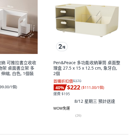
收納 可推拉書立收收
Pen&Peace 多功能收納筆筒 桌面整
物架 桌面書立架 多
理盒 27.5 x 15 x 12.5 cm, 象牙白,
伸縮, 白色, 1個裝
2個
首購折扣價
$370
$222
99.00/1個
)
40
%
(
$111.00/1個
)
運費 $195
8/12 星期三
預計送達
WOW免運
(
26
)