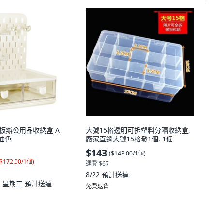
洞洞板辦公用品收納盒 A
大號15格透明可拆塑料分隔收納盒,
奶油色
廠家直銷大號15格發1個, 1個
$143
(
$143.00/1個
)
$172.00/1個
)
運費 $67
8/22
預計送達
12 星期三
預計送達
免費退貨