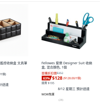
遙控收納盒 文具筆
Fellowes 斐樂 Designer Suit 收納
盒, 混合顏色, 1個
首購折扣價
$352
0/1個
)
$128
63
%
(
$128.00/1個
)
運費 $195
計送達
8/12 星期三
預計送達
WOW免運
(
28
)