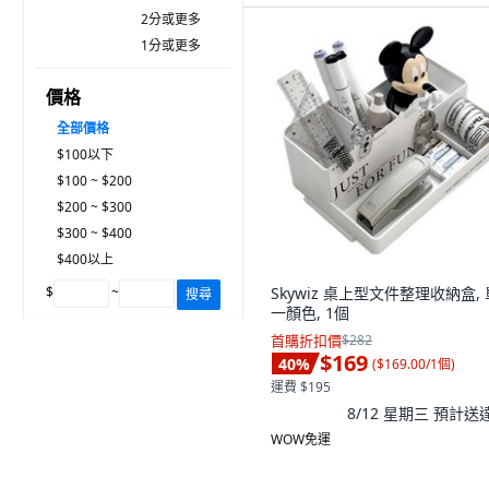
2分或更多
1分或更多
價格
全部價格
$100以下
$100 ~ $200
$200 ~ $300
$300 ~ $400
$400以上
$
~
Skywiz 桌上型文件整理收納盒, 
搜尋
一顏色, 1個
首購折扣價
$282
$169
40
%
(
$169.00/1個
)
運費 $195
8/12 星期三
預計送
WOW免運