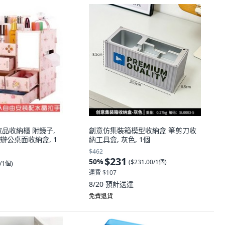
品收納櫃 附鏡子,
創意仿集裝箱模型收納盒 筆剪刀收
辦公桌面收納盒, 1
納工具盒, 灰色, 1個
$462
$231
50
%
(
$231.00/1個
)
0/1個
)
運費 $107
8/20
預計送達
免費退貨