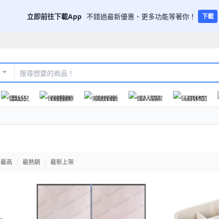
立即前往下載App
不錯過最新優惠、更多功能等著你！
下載
嬰幼兒
保健醫療
美妝保養
個人清潔
玩具休閒
格最高
最熱銷
最新上架