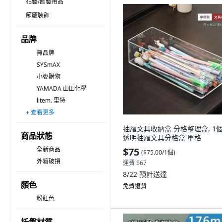
花藝/園藝用品
節慶裝飾
品牌
無品牌
SYSmAX
小麥購物
YAMADA 山田化學
litem. 里特
+ 查看更多
FAmILyLIFE 生活
KEYWAY 聯府
TUCO.B
Sanada Seiko
wizhome
TODAY LIVING
eclat
TOY STORY 玩具總動員
Sunny 三瑩文具
SURUGA
minono 米諾諾
inomata
SHUTER 樹德
DeLi Life 德利生活
收納部屋
抽屜文具收納盒 分格整理盒, 1個
商品狀態
透明抽屜文具分格盒 單格
全新商品
$75
(
$75.00/1個
)
外箱破損
運費 $67
8/22
預計送達
顏色
免費退貨
粉紅色