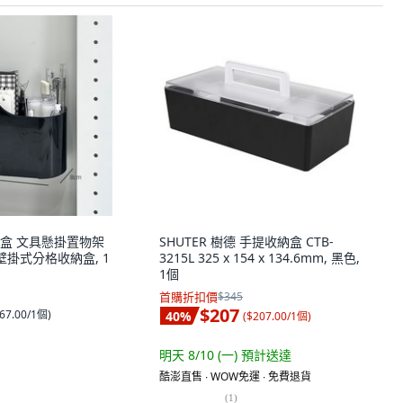
盒 文具懸掛置物架
SHUTER 樹德 手提收納盒 CTB-
壁掛式分格收納盒, 1
3215L 325 x 154 x 134.6mm, 黑色,
1個
首購折扣價
$345
$207
67.00/1個
)
40
%
(
$207.00/1個
)
明天 8/10 (一)
預計送達
酷澎直售 ∙ WOW免運 ∙ 免費退貨
(
1
)