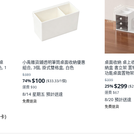
桌
小禹雜貨鋪透明筆筒桌面收納優惠
桌面收納 桌上
, 1
組合, 3個, 掛式雙格盒, 白色
納盒 書立架 置
功能桌面置物架 
$389
$100
$399
74
%
(
$33.33/1個
)
$299
25
%
(
$2
運費 $90
運費 $67
8/14 星期五
預計送達
8/20
預計送達
免費退貨
免費退貨