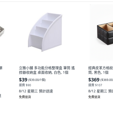
單
立雅小舖 多功能分格整理盒 筆筒 遙
經典皮革方格紋
控器收納盒 桌面收納, 白色, 1個
筒, 黑色, 1個
$39
$369
(
$39.00/1個
)
(
$369.0
運費 $90
運費 $107
8/12 星期三
預計送達
8/12 星期三
預
達
免費退貨
免費退貨