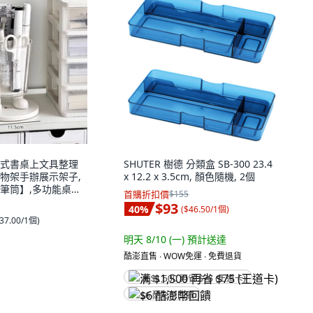
式書桌上文具整理
SHUTER 樹德 分類盒 SB-300 23.4
物架手辦展示架子,
x 12.2 x 3.5cm, 顏色隨機, 2個
筆筒】,多功能桌面
首購折扣價
$155
$93
40
%
(
$46.50/1個
)
37.00/1個
)
明天 8/10 (一)
預計送達
酷澎直售 ∙ WOW免運 ∙ 免費退貨
满 $1,500 再省 $75 (王道卡)
$6 酷澎幣回饋