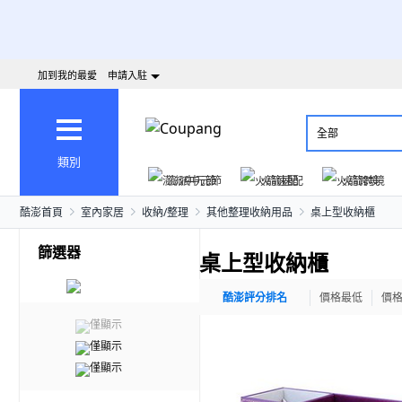
加到我的最愛
申請入駐
全部
類別
澎派中元節
火箭速配
火箭跨境
酷澎首頁
室內家居
收納/整理
其他整理收納用品
桌上型收納櫃
篩選器
桌上型收納櫃
酷澎評分排名
價格最低
價
僅顯示
僅顯示
僅顯示