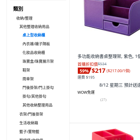
類別
收納/整理
其他整理收納用品
桌上型收納櫃
內衣褲/襪子隔板
化妝品收納櫃
多功能收納書桌整理架, 紫色, 1
珠寶盒/珠寶展示架
首購折扣價
$534
$217
鞋架
59
%
(
$217.00/1個
)
運費 $195
雨傘架
8/12 星期三
預計送
門後掛架/門上掛勾
WOW免運
掛勾/其他掛勾
(
27
)
其他收納整理用品
衣架/門後掛架
生活收納箱
籃子/置物籃