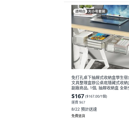
免打孔桌下抽屜式收納盒學生宿
文具整理盒辦公桌底隱藏式收納
副廠商品, 1個, 抽屜收納盒 全新
打孔 桌下粘貼式設計,抽屜無痕
$167
(
$167.00/1個
)
6*6cm 5片裝 可裁剪, N/A
運費 $67
8/22
預計送達
免費退貨