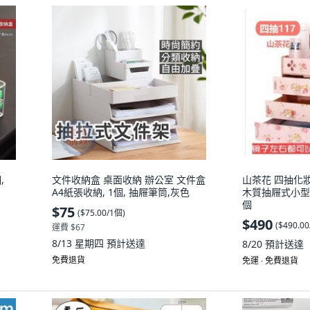
,
文件收納盒 桌面收納 辦公室 文件盒
山茶花 四抽化妝
A4紙張收納, 1個, 抽屜筆筒,灰色
木質抽屜式小型
個
$75
(
$75.00/1個
)
$490
(
$490.0
運費 $67
8/13 星期四
預計送達
8/20
預計送達
免費退貨
免運 ∙ 免費退貨