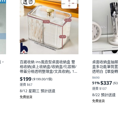
板，
百崴收納 ins風造型桌面收納盒 雙
桌面收納盒抽屜
格收納(桌上收納盒/收納盒/化妝棉/
盒多功能筆筒置
帶蓋分格透明整理盒/文具收納), 1
透明白【單旋轉
個, 透明白
收納盒, 1個
$199
$690
(
$199.00/1個
)
$337
51
%
(
$3
運費 $67
運費 $107
8/12 星期三
預計送達
8/22
預計送達
免費退貨
免費退貨