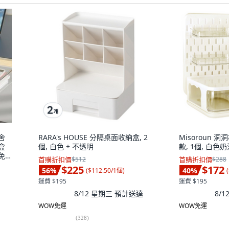
舍
RARA's HOUSE 分隔桌面收納盒, 2
Misoroun 
盒
個, 白色 + 不透明
款, 1個, 白色
免
首購折扣價
$512
首購折扣價
$288
貼
$225
$172
56
%
40
%
(
$112.50/1個
)
(
運費 $195
運費 $195
8/12 星期三
預計送達
8/
WOW免運
WOW免運
(
328
)