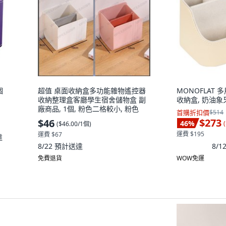
個
超值 桌面收納盒多功能雜物遙控器
MONOFLAT
收納整理盒客廳學生宿舍儲物盒 副
收納盒, 奶油象牙
廠商品, 1個, 粉色二格較小, 粉色
首購折扣價
$514
$273
$46
46
%
(
(
$46.00/1個
)
運費 $195
運費 $67
達
8/
8/22
預計送達
免費退貨
WOW免運