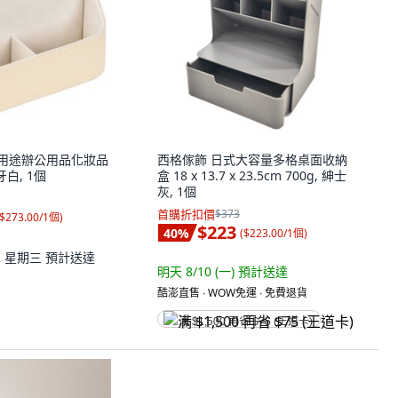
 多用途辦公用品化妝品
西格傢飾 日式大容量多格桌面收納
白, 1個
盒 18 x 13.7 x 23.5cm 700g, 紳士
灰, 1個
首購折扣價
$373
$273.00/1個
)
$223
40
%
(
$223.00/1個
)
12 星期三
預計送達
明天 8/10 (一)
預計送達
酷澎直售 ∙ WOW免運 ∙ 免費退貨
满 $1,500 再省 $75 (王道卡)