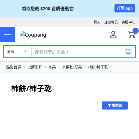
領取您的
$200
首購優惠卷!
打開 App
登入
註冊會員
客服中心
全部
酷澎首頁
火箭生鮮
水果
水果乾/堅果
柿餅/柿子乾
柿餅/柿子乾
篩選器