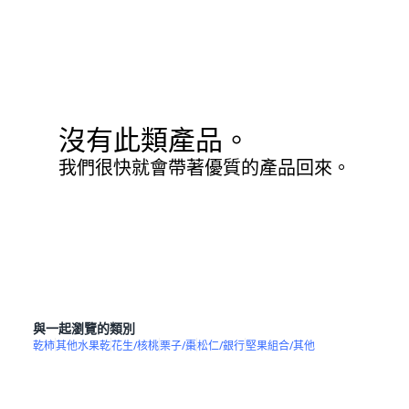
沒有此類產品。
我們很快就會帶著優質的產品回來。
與一起瀏覽的類別
乾柿
其他水果乾
花生/核桃
栗子/棗
松仁/銀行
堅果組合/其他