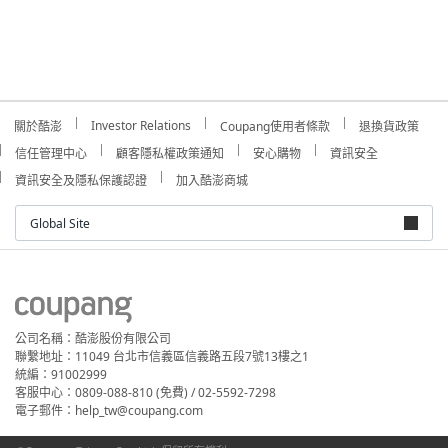
Investor Relations
關於酷澎
Coupang使用者條款
退換貨政策
信任管理中心
顧客隱私權政策通知
安心購物
資訊安全
資訊安全及隱私保護認證
加入酷澎商城
Global Site
公司名稱：酷澎股份有限公司
聯繫地址：11049 台北市信義區信義路五段7號13樓之1
統編：91002999
客服中心：0809-088-810 (免費) / 02-5592-7298
電子郵件：help_tw@coupang.com