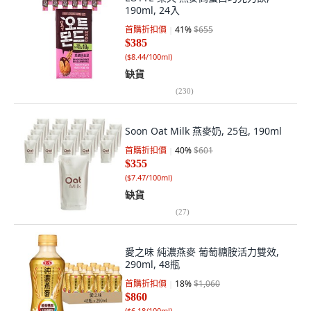
190ml, 24入
首購折扣價
41
%
$655
$385
(
$8.44/100ml
)
缺貨
(
230
)
Soon Oat Milk 燕麥奶, 25包, 190ml
首購折扣價
40
%
$601
$355
(
$7.47/100ml
)
缺貨
(
27
)
愛之味 純濃燕麥 葡萄糖胺活力雙效,
290ml, 48瓶
首購折扣價
18
%
$1,060
$860
(
$6.18/100ml
)