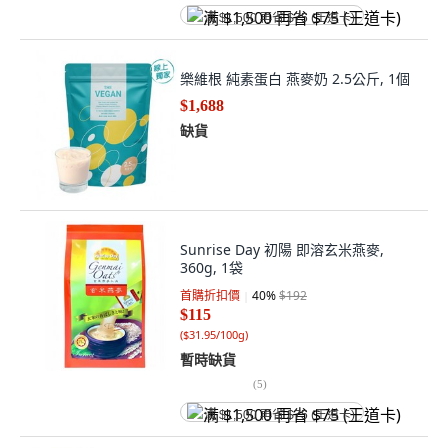
满 $1,500 再省 $75 (王道卡)
樂維根 純素蛋白 燕麥奶 2.5公斤, 1個
$1,688
缺貨
Sunrise Day 初陽 即溶玄米燕麥,
360g, 1袋
首購折扣價
40
%
$192
$115
(
$31.95/100g
)
暫時缺貨
(
5
)
满 $1,500 再省 $75 (王道卡)