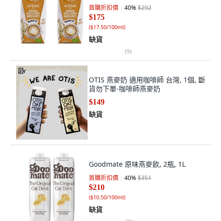
首購折扣價
40
%
$292
$175
(
$17.50/100ml
)
缺貨
(
9
)
OTIS 燕麥奶 適用咖啡師 台灣, 1個, 斷
貨勿下單-咖啡師燕麥奶
$149
缺貨
Goodmate 原味燕麥飲, 2瓶, 1L
首購折扣價
40
%
$351
$210
(
$10.50/100ml
)
缺貨