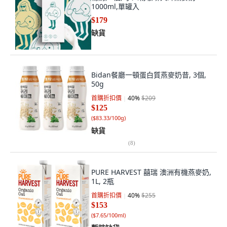
1000ml,單罐入
$179
缺貨
Bidan餐廳一頓蛋白質燕麥奶昔, 3個,
50g
首購折扣價
40
%
$209
$125
(
$83.33/100g
)
缺貨
(
8
)
PURE HARVEST 囍瑞 澳洲有機燕麥奶,
1L, 2瓶
首購折扣價
40
%
$255
$153
(
$7.65/100ml
)