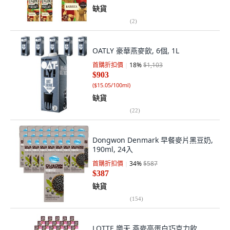
缺貨
(
2
)
OATLY 豪華燕麥飲, 6個, 1L
首購折扣價
18
%
$1,103
$903
(
$15.05/100ml
)
缺貨
(
22
)
Dongwon Denmark 早餐麥片黑豆奶,
190ml, 24入
首購折扣價
34
%
$587
$387
缺貨
(
154
)
LOTTE 樂天 燕麥高蛋白巧克力飲,