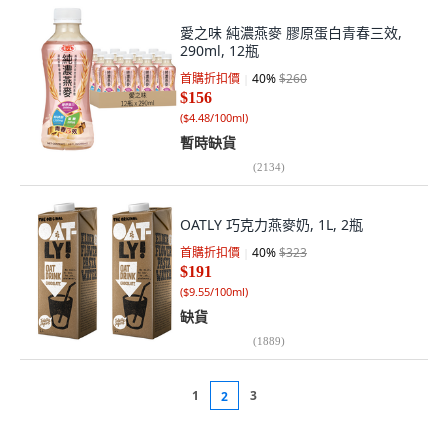
愛之味 純濃燕麥 膠原蛋白青春三效,
290ml, 12瓶
首購折扣價
40
%
$260
$156
(
$4.48/100ml
)
暫時缺貨
(
2134
)
OATLY 巧克力燕麥奶, 1L, 2瓶
首購折扣價
40
%
$323
$191
(
$9.55/100ml
)
缺貨
(
1889
)
1
3
2