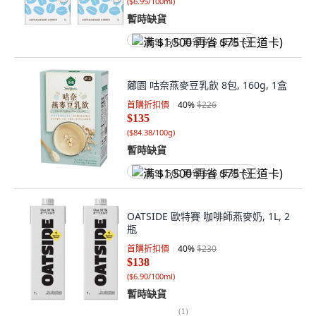
(
$6.95/100ml
)
暫時缺貨
满 $1,500 再省 $75 (王道卡)
薌園 咕奈燕麥豆乳飲 8包, 160g, 1盒
首購折扣價
40
%
$226
$135
(
$84.38/100g
)
暫時缺貨
满 $1,500 再省 $75 (王道卡)
OATSIDE 歐特賽 咖啡師燕麥奶, 1L, 2
瓶
首購折扣價
40
%
$230
$138
(
$6.90/100ml
)
暫時缺貨
(
1
)