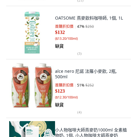
(
21
)
OATSOME 燕麥飲料咖啡師, 1個, 1L
首購折扣價
47
%
$250
$132
(
$13.20/100ml
)
缺貨
(
3
)
alce nero 尼諾 法羅小麥飲, 2瓶,
500ml
首購折扣價
51
%
$252
$123
(
$12.30/100ml
)
缺貨
(
4
)
小人物咖啡大師燕麥奶1000ml 全素植
物奶, 1個, 小人物咖啡大師燕麥奶