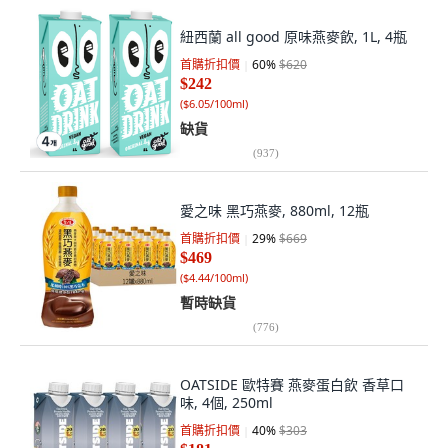
紐西蘭 all good 原味燕麥飲, 1L, 4瓶
首購折扣價
60
%
$620
$242
(
$6.05/100ml
)
缺貨
(
937
)
愛之味 黑巧燕麥, 880ml, 12瓶
首購折扣價
29
%
$669
$469
(
$4.44/100ml
)
暫時缺貨
(
776
)
OATSIDE 歐特賽 燕麥蛋白飲 香草口
味, 4個, 250ml
首購折扣價
40
%
$303