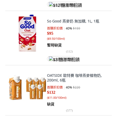
$12 酷澎幣回饋
So Good 燕麥奶 無加糖, 1L, 1瓶
首購折扣價
40
%
$159
$95
(
$9.50/100ml
)
暫時缺貨
(
112
)
$3 酷澎幣回饋
OATSIDE 歐特賽 咖啡燕麥植物奶,
200ml, 6瓶
首購折扣價
40
%
$220
$132
(
$11.00/100ml
)
缺貨
(
577
)