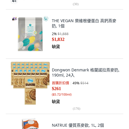
(
30
)
THE VEGAN 樂維根優蛋白 高鈣燕麥
奶, 1個
2
%
$1,888
$1,832
缺貨
Dongwon Denmark 格蘭諾拉燕麥奶,
190ml, 24入
首購折扣價
49
%
$514
$261
(
$5.72/100ml
)
缺貨
(
176
)
NATRUE 優質燕麥飲, 1L, 2個