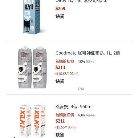
Oatly 1L, 1個, 燕麥奶-原味
$259
缺貨
Goodmate 咖啡師燕麥奶, 1L, 2瓶
首購折扣價
43
%
$375
$213
(
$10.65/100ml
)
缺貨
(
26
)
燕麥奶, 4個, 950ml
首購折扣價
43
%
$376
$211
(
$5.55/100ml
)
缺貨