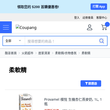
領取您的
$200
首購優惠卷!
打開 App
登入
註冊會員
客服中心
全部
酷澎首頁
火箭超市
居家清潔
柔軟精/衣物香氛
柔軟精
柔軟精
篩選器
Provamel 樸悅 生機杏仁燕麥奶, 1L, 1
瓶