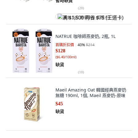
暫時缺貨
(
20
)
满 $1,500 再省 $75 (王道卡)
NATRUE 咖啡師燕麥奶, 2瓶, 1L
首購折扣價
40
%
$214
$128
(
$6.40/100ml
)
缺貨
(
10
)
Maeil Amazing Oat 韓國經典燕麥奶
無糖 190ml, 1個, Maeil 燕麥奶-原味
$45
缺貨