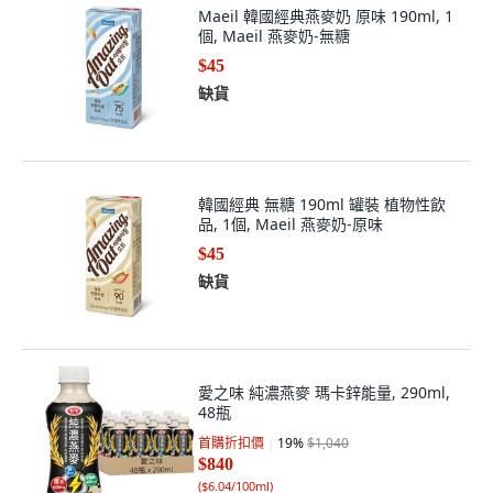
Maeil 韓國經典燕麥奶 原味 190ml, 1
個, Maeil 燕麥奶-無糖
$45
缺貨
韓國經典 無糖 190ml 罐裝 植物性飲
品, 1個, Maeil 燕麥奶-原味
$45
缺貨
愛之味 純濃燕麥 瑪卡鋅能量, 290ml,
48瓶
首購折扣價
19
%
$1,040
$840
(
$6.04/100ml
)