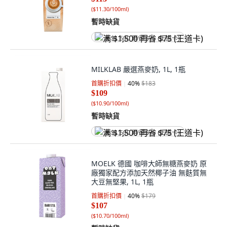
(
$11.30/100ml
)
暫時缺貨
满 $1,500 再省 $75 (王道卡)
MILKLAB 嚴選燕麥奶, 1L, 1瓶
首購折扣價
40
%
$183
$109
(
$10.90/100ml
)
暫時缺貨
满 $1,500 再省 $75 (王道卡)
MOELK 德國 咖啡大師無糖燕麥奶 原
廠獨家配方添加天然椰子油 無麩質無
大豆無堅果, 1L, 1瓶
首購折扣價
40
%
$179
$107
(
$10.70/100ml
)