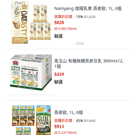
Namyang 南陽乳業 燕麥飲, 1L, 6瓶
首購折扣價
19
%
$1,028
$828
(
$13.80/100ml
)
缺貨
(
316
)
馬玉山 有機無糖燕麥豆乳 360mlx12,
1個
$419
缺貨
燕麥飲, 1L, 6個
首購折扣價
45
%
$1,668
$913
(
$15.22/100ml
)