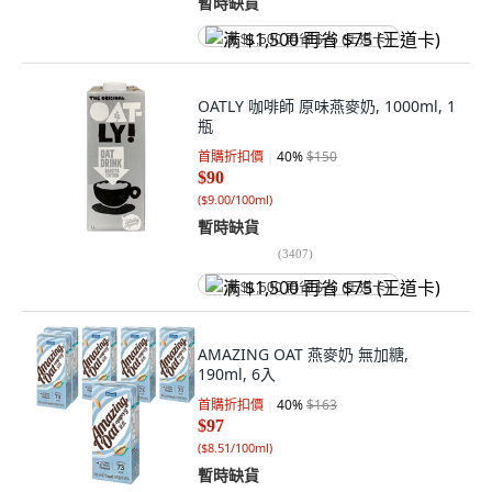
暫時缺貨
满 $1,500 再省 $75 (王道卡)
OATLY 咖啡師 原味燕麥奶, 1000ml, 1
瓶
首購折扣價
40
%
$150
$90
(
$9.00/100ml
)
暫時缺貨
(
3407
)
满 $1,500 再省 $75 (王道卡)
AMAZING OAT 燕麥奶 無加糖,
190ml, 6入
首購折扣價
40
%
$163
$97
(
$8.51/100ml
)
暫時缺貨