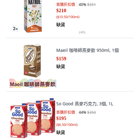
首購折扣價
40
%
$351
$210
(
$10.50/100ml
)
缺貨
(
40
)
Maeil 咖啡師燕麥飲 950ml, 1個
$159
缺貨
So Good 燕麥巧克力, 3個, 1L
首購折扣價
44
%
$350
$195
(
$6.50/100ml
)
缺貨