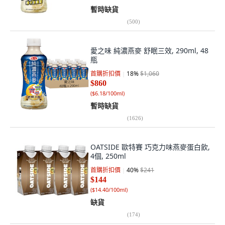
暫時缺貨
(
500
)
愛之味 純濃燕麥 舒眠三效, 290ml, 48
瓶
首購折扣價
18
%
$1,060
$860
(
$6.18/100ml
)
暫時缺貨
(
1626
)
OATSIDE 歐特賽 巧克力味燕麥蛋白飲,
4個, 250ml
首購折扣價
40
%
$241
$144
(
$14.40/100ml
)
缺貨
(
174
)