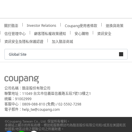
Investor Relations
關於酷澎
Coupang使用者條款
退換貨政策
信任管理中心
顧客隱私權政策通知
安心購物
資訊安全
資訊安全及隱私保護認證
加入酷澎商城
Global Site
公司名稱：酷澎股份有限公司
聯繫地址：11049 台北市信義區信義路五段7號13樓之1
統編：91002999
客服中心：0809-088-810 (免費) / 02-5592-7298
電子郵件：help_tw@coupang.com
©Coupang Taiwan Co., Ltd. 保留所有權利。
本網站上顯示的所有商標、標誌和服務標誌均為酷澎股份有限公司和/或其在美國和其
他國家/地區註冊之關聯公司之所屬財產。