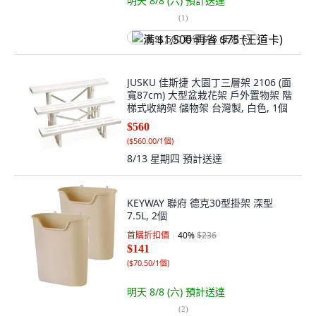
明天 8/8 (六)
預計送達
(
1
)
满 $1,500 再省 $75 (王道卡)
JUSKU 佳斯捷 大園丁三層架 2106 (面
寬87cm) 大型盆栽花架 戶外置物架 階
梯式收納架 儲物架 台灣製, 白色, 1個
$560
(
$560.00/1個
)
8/13 星期四
預計送達
KEYWAY 聯府 德克30型掛架 深型
7.5L, 2個
首購折扣價
40
%
$236
$141
(
$70.50/1個
)
明天 8/8 (六)
預計送達
(
2
)