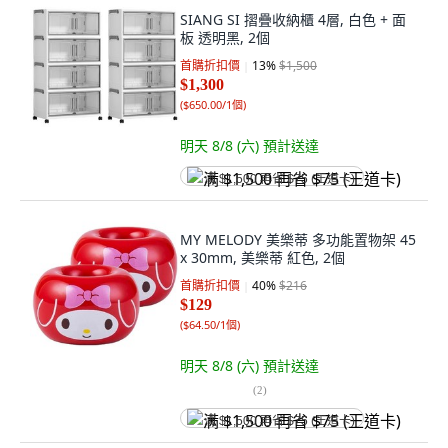
SIANG SI 摺疊收納櫃 4層, 白色 + 面
板 透明黑, 2個
首購折扣價
13
%
$1,500
$1,300
(
$650.00/1個
)
明天 8/8 (六)
預計送達
满 $1,500 再省 $75 (王道卡)
MY MELODY 美樂蒂 多功能置物架 45
x 30mm, 美樂蒂 紅色, 2個
首購折扣價
40
%
$216
$129
(
$64.50/1個
)
明天 8/8 (六)
預計送達
(
2
)
满 $1,500 再省 $75 (王道卡)