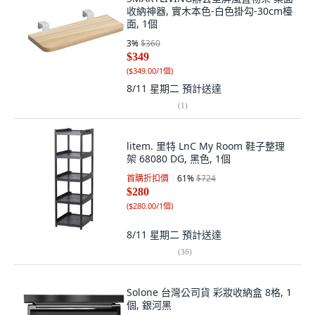
收納神器, 實木本色-白色掛勾-30cm檯
面, 1個
3
%
$360
$349
(
$349.00/1個
)
8/11 星期二
預計送達
(
1
)
litem. 里特 LnC My Room 鞋子整理
架 68080 DG, 黑色, 1個
首購折扣價
61
%
$724
$280
(
$280.00/1個
)
8/11 星期二
預計送達
(
36
)
Solone 台灣公司貨 彩妝收納盒 8格, 1
個, 銀河黑