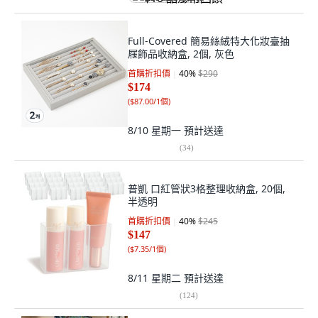
Full-Covered 簡易絲絨特大化妝臺抽
屜飾品收納盒, 2個, 灰色
首購折扣價
40
%
$290
$174
(
$87.00/1個
)
8/10 星期一
預計送達
(
34
)
普凱 口紅管狀3格整理收納盒, 20個,
半透明
首購折扣價
40
%
$245
$147
(
$7.35/1個
)
8/11 星期二
預計送達
(
124
)