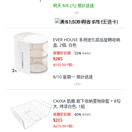
明天 8/8 (六)
預計送達
(
4
)
满 $1,500 再省 $75 (王道卡)
EVER HOUSE 多用途化妝品旋轉收納
盒, 2個, 白色
首購折扣價
55
%
$460
$205
(
$102.50/1個
)
8/10 星期一
預計送達
(
19
)
CAXXA 凱撒 廚下收納置物掛籃 + 8勾
大, 烤漆白色, 1組
首購折扣價
40
%
$359
$215
(
$215.00/1個
)