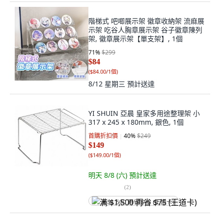
階梯式 吧唧展示架 徽章收納架 流麻展
示架 吃谷人胸章展示架 谷子徽章陳列
架, 徽章展示架【單支架】, 1個
71
%
$299
$84
(
$84.00/1個
)
8/12 星期三
預計送達
YI SHUIN 亞晨 皇家多用途整理架 小
317 x 245 x 180mm, 銀色, 1個
首購折扣價
40
%
$249
$149
(
$149.00/1個
)
明天 8/8 (六)
預計送達
(
2
)
满 $1,500 再省 $75 (王道卡)