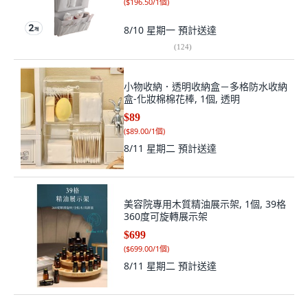
(
$196.50/1個
)
8/10 星期一
預計送達
(
124
)
小物收納．透明收納盒－多格防水收納
盒-化妝棉棉花棒, 1個, 透明
$89
(
$89.00/1個
)
8/11 星期二
預計送達
美容院專用木質精油展示架, 1個, 39格
360度可旋轉展示架
$699
(
$699.00/1個
)
8/11 星期二
預計送達