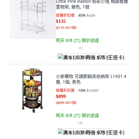
Little Pink Rabbit 粉彩小兔 橢圓雙層
置物架, 銀色, 1個
首購折扣價
40
%
$225
$135
(
$135.00/1個
)
明天 8/8 (六)
預計送達
(
1
)
满 $1,500 再省 $75 (王道卡)
小麥購物 可調節鍋具收納架 L1431 4
層, 1個, 黑色
首購折扣價
18
%
$1,099
$899
(
$899.00/1個
)
明天 8/8 (六)
預計送達
(
4
)
满 $1,500 再省 $75 (王道卡)