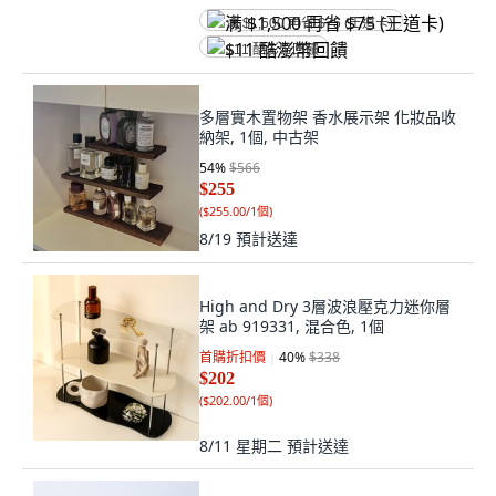
满 $1,500 再省 $75 (王道卡)
$11 酷澎幣回饋
多層實木置物架 香水展示架 化妝品收
納架, 1個, 中古架
54
%
$566
$255
(
$255.00/1個
)
8/19
預計送達
High and Dry 3層波浪壓克力迷你層
架 ab 919331, 混合色, 1個
首購折扣價
40
%
$338
$202
(
$202.00/1個
)
8/11 星期二
預計送達