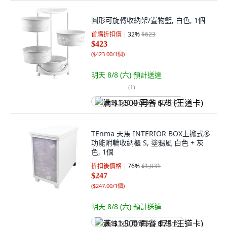
圓形可旋轉收納架/置物籃, 白色, 1個
首購折扣價
32
%
$623
$423
(
$423.00/1個
)
明天 8/8 (六)
預計送達
(
1
)
满 $1,500 再省 $75 (王道卡)
TEnma 天馬 INTERIOR BOX上掀式多
功能附輪收納櫃 S, 塗鴉風 白色 + 灰
色, 1個
折扣後價格
76
%
$1,031
$247
(
$247.00/1個
)
明天 8/8 (六)
預計送達
满 $1,500 再省 $75 (王道卡)