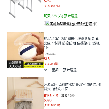
$252
(
$126.00/1個
)
明天 8/8 (六)
預計送達
满 $1,500 再省 $75 (王道卡)
FALALIGO 透明圓形化妝棉收納盒 食
品級PP材質 防塵防潮 便攜旅行, 透明,
1個
50
%
$30
$15
(
$15.00/1個
)
8/11 星期二
預計送達
沐慕家居 免釘防水摺疊浴室收納架, 卡
其米白條紋, 1個
首購折扣價
33
%
$590
$390
(
$390.00/1個
)