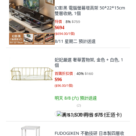
幻影黑 電腦螢幕增高架 50*22*15cm
雙層收納, 1個
特價
8
%
$759
$694
(
$694.00/1個
)
8/11 星期二
預計送達
妃妃嚴選 奢華置物架, 金色 + 白色, 1
個
首購折扣價
40
%
$160
$96
(
$96.00/1個
)
明天 8/8 (六)
預計送達
(
2
)
满 $1,500 再省 $75 (王道卡)
FUDOGIKEN 不動技研 日本製四層收