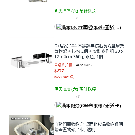
明天 8/8 (六)
預計送達
(
5
)
满 $1,500 再省 $75 (王道卡)
G+居家 304 不鏽鋼無痕貼長方型層架
置物架 + 掛勾 2個 + 安裝零件組 30 x
12 x 4cm 360g, 銀色, 1個
首購折扣價
40
%
$462
$277
(
$277.00/1個
)
明天 8/8 (六)
預計送達
(
1
)
满 $1,500 再省 $75 (王道卡)
自動開蓋收納盒 桌面化妝品收納透明
翻蓋置物架, 1個, 透明