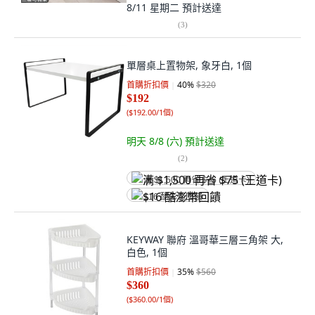
8/11 星期二
預計送達
(
3
)
單層桌上置物架, 象牙白, 1個
首購折扣價
40
%
$320
$192
(
$192.00/1個
)
明天 8/8 (六)
預計送達
(
2
)
满 $1,500 再省 $75 (王道卡)
$16 酷澎幣回饋
KEYWAY 聯府 溫哥華三層三角架 大,
白色, 1個
首購折扣價
35
%
$560
$360
(
$360.00/1個
)