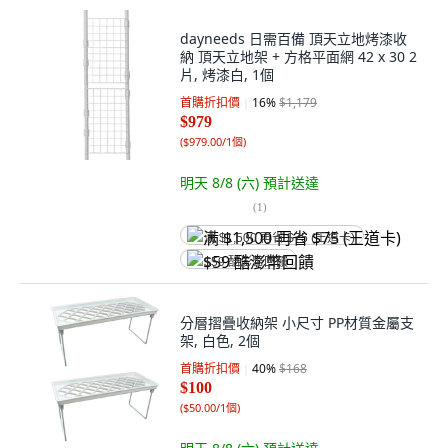
dayneeds 日需百備 頂天立地烤漆收
納 頂天立地架 + 方格平面網 42 x 30 2
片, 烤漆白, 1個
首購折扣價
16
%
$1,179
$979
(
$979.00/1個
)
明天 8/8 (六)
預計送達
(
1
)
满 $1,500 再省 $75 (王道卡)
$59 酷澎幣回饋
分層摺疊收納架 小尺寸 PP材質金屬支
架, 白色, 2個
首購折扣價
40
%
$168
$100
(
$50.00/1個
)