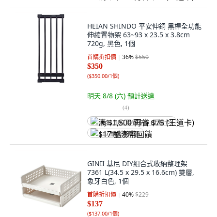
HEIAN SHINDO 平安伸銅 黑桿全功能
伸縮置物架 63~93 x 23.5 x 3.8cm
720g, 黑色, 1個
首購折扣價
36
%
$550
$350
(
$350.00/1個
)
明天 8/8 (六)
預計送達
(
4
)
满 $1,500 再省 $75 (王道卡)
$17 酷澎幣回饋
GINII 基尼 DIY組合式收納整理架
7361 L(34.5 x 29.5 x 16.6cm) 雙層,
象牙白色, 1個
首購折扣價
40
%
$229
$137
(
$137.00/1個
)