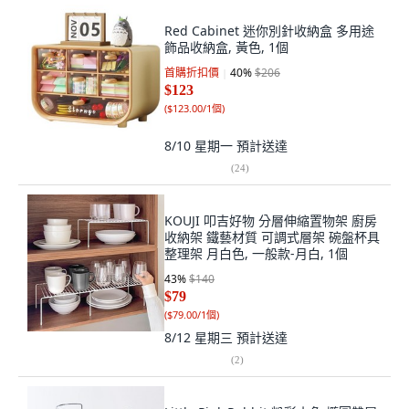
Red Cabinet 迷你別針收納盒 多用途
飾品收納盒, 黃色, 1個
首購折扣價
40
%
$206
$123
(
$123.00/1個
)
8/10 星期一
預計送達
(
24
)
KOUJI 叩吉好物 分層伸縮置物架 廚房
收納架 鐵藝材質 可調式層架 碗盤杯具
整理架 月白色, 一般款-月白, 1個
43
%
$140
$79
(
$79.00/1個
)
8/12 星期三
預計送達
(
2
)