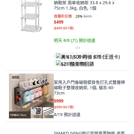
納鞋架 雨傘收納架 33.8 x 29.6 x
75cm 1.3kg, 白色, 1個
首購折扣價
28
%
$699
$499
(
$499.00/1個
)
明天 8/8 (六)
預計送達
(
1
)
满 $1,500 再省 $75 (王道卡)
$21 酷澎幣回饋
家用入戶門後磁吸壁掛免打孔式雙層伸
縮鞋子整理收納架, 1個, 槍灰:40-
73cm
$999
(
$999.00/1個
)
8/19
預計送達
SMARTLIVING辦公室屏風置物架 桌面