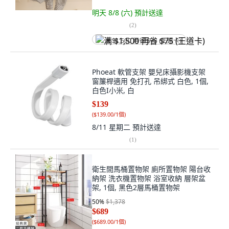
明天 8/8 (六)
預計送達
(
2
)
满 $1,500 再省 $75 (王道卡)
Phoeat 軟管支架 嬰兒床攝影機支架
窗簾桿適用 免打孔 吊綁式 白色, 1個,
白色I小米, 白
$139
(
$139.00/1個
)
8/11 星期二
預計送達
(
1
)
衛生間馬桶置物架 廁所置物架 陽台收
納架 洗衣機置物架 浴室收納 層架盆
架, 1個, 黑色2層馬桶置物架
50
%
$1,378
$689
(
$689.00/1個
)