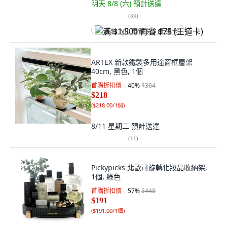
明天 8/8 (六)
預計送達
(
83
)
满 $1,500 再省 $75 (王道卡)
ARTEX 新款鐵製多用途窗框層架
40cm, 黑色, 1個
首購折扣價
40
%
$364
$218
(
$218.00/1個
)
8/11 星期二
預計送達
(
11
)
Pickypicks 北歐可旋轉化妝品收納架,
1個, 綠色
首購折扣價
57
%
$448
$191
(
$191.00/1個
)