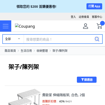
領取您的
$200
首購優惠卷!
打開 App
登入
註冊會員
客服中心
全部
酷澎首頁
生活日用
收納整理
架子/陳列架
架子/陳列架
篩選器
費歐家 伸縮隔板架, 白色, 2個
首購折扣價
40
%
$421