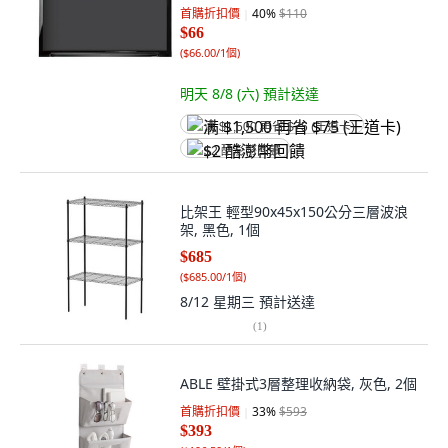
首購折扣價
40
%
$110
$66
(
$66.00/1個
)
明天 8/8 (六)
預計送達
满 $1,500 再省 $75 (王道卡)
$2 酷澎幣回饋
比架王 輕型90x45x150公分三層波浪
架, 黑色, 1個
$685
(
$685.00/1個
)
8/12 星期三
預計送達
(
1
)
ABLE 壁掛式3層整理收納袋, 灰色, 2個
首購折扣價
33
%
$593
$393