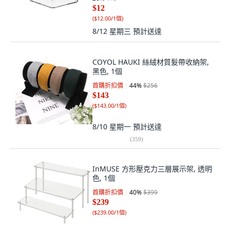
$12
(
$12.00/1個
)
8/12 星期三
預計送達
COYOL HAUKI 絲絨材質髮帶收納架,
黑色, 1個
首購折扣價
44
%
$256
$143
(
$143.00/1個
)
8/10 星期一
預計送達
(
359
)
InMUSE 方形壓克力三層展示架, 透明
色, 1個
首購折扣價
40
%
$399
$239
(
$239.00/1個
)