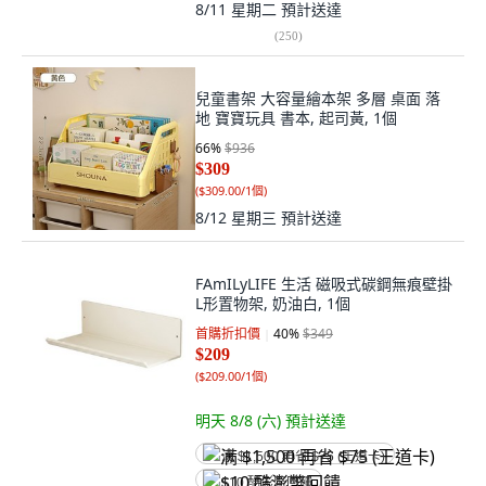
8/11 星期二
預計送達
(
250
)
兒童書架 大容量繪本架 多層 桌面 落
地 寶寶玩具 書本, 起司黃, 1個
66
%
$936
$309
(
$309.00/1個
)
8/12 星期三
預計送達
FAmILyLIFE 生活 磁吸式碳鋼無痕壁掛
L形置物架, 奶油白, 1個
首購折扣價
40
%
$349
$209
(
$209.00/1個
)
明天 8/8 (六)
預計送達
满 $1,500 再省 $75 (王道卡)
$10 酷澎幣回饋