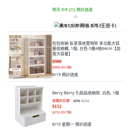
明天 8/8 (六)
預計送達
(
5
)
满 $1,500 再省 $75 (王道卡)
包包收納 臥室落地置物架 多功能大容
量收納櫃, 1個, 白色-5層4格64cm【加
寬大容量】
$900
(
$900.00/1個
)
8/19
預計送達
Berry Berry 化妝品收納架, 白色, 1個
首購折扣價
40
%
$254
$152
(
$152.00/1個
)
8/10 星期一
預計送達