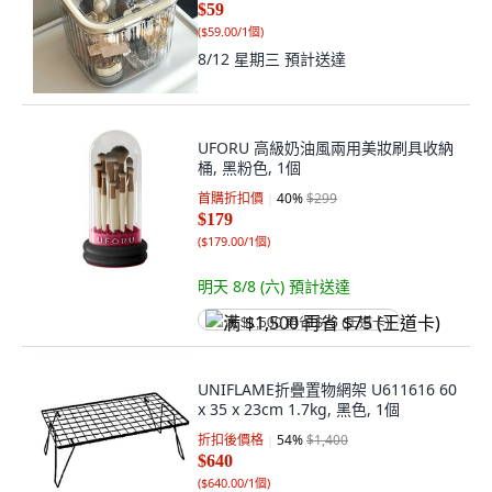
$59
(
$59.00/1個
)
8/12 星期三
預計送達
UFORU 高級奶油風兩用美妝刷具收納
桶, 黑粉色, 1個
首購折扣價
40
%
$299
$179
(
$179.00/1個
)
明天 8/8 (六)
預計送達
满 $1,500 再省 $75 (王道卡)
UNIFLAME折疊置物網架 U611616 60
x 35 x 23cm 1.7kg, 黑色, 1個
折扣後價格
54
%
$1,400
$640
(
$640.00/1個
)