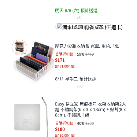
明天 8/8 (六)
預計送達
(
3
)
满 $1,500 再省 $75 (王道卡)
壓克力彩妝收納盒 寬型, 單色, 1個
首購折扣價
59
%
$419
$171
(
$171.00/1個
)
8/11 星期二
預計送達
(
56
)
Easy 易立家 無痕掛勾 衣架收納架2入
組 不鏽鋼架(6 x 3 x 13cm) + 貼片(8 x
8cm), 不鏽鋼, 1組
首購折扣價
40
%
$300
$180
(
$180.00/1個
)