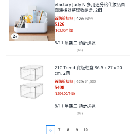
efactory Judy N 多用途分格化妝品桌
面遙控器整理收納盒, 2個
首購折扣價
40
%
$211
$126
(
$63.00/1個
)
8/11 星期二
預計送達
(
66
)
21C Trend 寬版鞋盒 36.5 x 27 x 20
cm, 2個
首購折扣價
62
%
$1,088
$408
(
$204.00/1個
)
8/11 星期二
預計送達
(
89
)
7
8
9
10
6